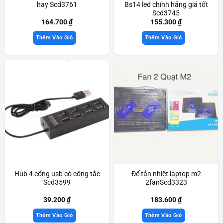
hay Scd3761
Bs14 led chính hãng giá tốt
Scd3745
164.700
₫
155.300
₫
Thêm Vào Giỏ
Thêm Vào Giỏ
Hub 4 cổng usb có công tắc
Đế tản nhiệt laptop m2
Scd3599
2fanScd3323
39.200
₫
183.600
₫
Thêm Vào Giỏ
Thêm Vào Giỏ