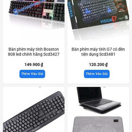
Bàn phím máy tính Bosston
Bàn phím máy tính G7 có đèn
808 led chính hãng Scd3427
tiện dụng Scd3481
149.900
₫
120.200
₫
Thêm Vào Giỏ
Thêm Vào Giỏ