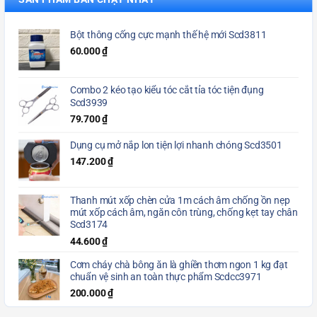
Bột thông cống cực mạnh thế hệ mới Scd3811
60.000
₫
Combo 2 kéo tạo kiểu tóc cắt tỉa tóc tiện đụng
Scd3939
79.700
₫
Dụng cụ mở nắp lon tiện lợi nhanh chóng Scd3501
147.200
₫
Thanh mút xốp chèn cửa 1m cách âm chống ồn nẹp
mút xốp cách âm, ngăn côn trùng, chống kẹt tay chân
Scd3174
44.600
₫
Cơm cháy chà bông ăn là ghiền thơm ngon 1 kg đạt
chuẩn vệ sinh an toàn thực phẩm Scdcc3971
200.000
₫