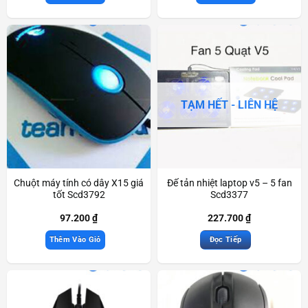
TẠM HẾT - LIÊN HỆ
Chuột máy tính có dây X15 giá
Đế tản nhiệt laptop v5 – 5 fan
tốt Scd3792
Scd3377
97.200
₫
227.700
₫
Thêm Vào Giỏ
Đọc Tiếp