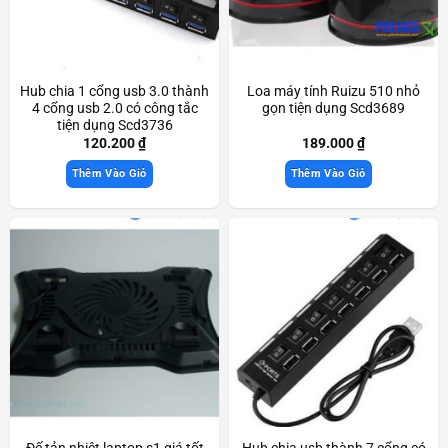
Hub chia 1 cổng usb 3.0 thành
Loa máy tính Ruizu 510 nhỏ
4 cổng usb 2.0 có công tắc
gọn tiện dụng Scd3689
tiện dụng Scd3736
120.200
₫
189.000
₫
Thêm Vào Giỏ
Thêm Vào Giỏ
Đế tản nhiệt laptop s1 giá tốt
Hub chia usb thành 7 cổng có