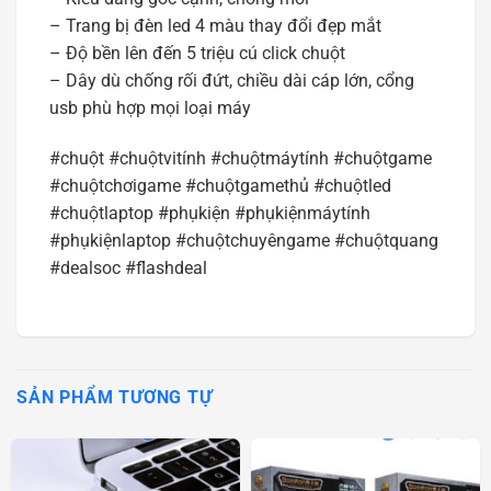
– Trang bị đèn led 4 màu thay đổi đẹp mắt
– Độ bền lên đến 5 triệu cú click chuột
– Dây dù chống rối đứt, chiều dài cáp lớn, cổng
usb phù hợp mọi loại máy
#chuột #chuộtvitính #chuộtmáytính #chuộtgame
#chuộtchơigame #chuộtgamethủ #chuộtled
#chuộtlaptop #phụkiện #phụkiệnmáytính
#phụkiệnlaptop #chuộtchuyêngame #chuộtquang
#dealsoc #flashdeal
SẢN PHẨM TƯƠNG TỰ