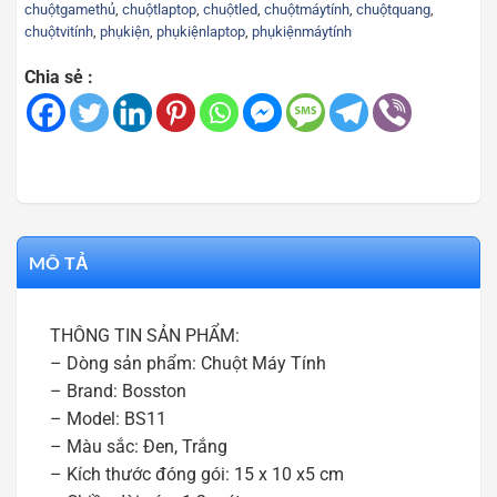
chuộtgamethủ
,
chuộtlaptop
,
chuộtled
,
chuộtmáytính
,
chuộtquang
,
chuộtvitính
,
phụkiện
,
phụkiệnlaptop
,
phụkiệnmáytính
Chia sẻ :
MÔ TẢ
THÔNG TIN SẢN PHẨM:
– Dòng sản phẩm: Chuột Máy Tính
– Brand: Bosston
– Model: BS11
– Màu sắc: Đen, Trắng
– Kích thước đóng gói: 15 x 10 x5 cm