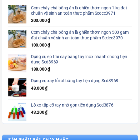
Cơm cháy chà bông ăn là ghiền thơm ngon 1 kg đạt
chuẩn vệ sinh an toàn thực phẩm Scdcc3971
200.000
₫
Cơm cháy chà bông ăn là ghiền thơm ngon 500 gam
đạt chuẩn vệ sinh an toàn thực phẩm Scdcc3970
100.000
₫
Dụng cụ ép trái cây bằng tay Inox nhanh chóng tiện
dụng Scd3969
188.000
₫
Dụng cụ xay tỏi ớt bằng tay tiện dụng Scd3968
48.000
₫
Lò xo tập cổ tay nhỏ gọn tiện dụng Scd3876
43.200
₫
SẢN PHẨM BÁN CHẠY NHẤT