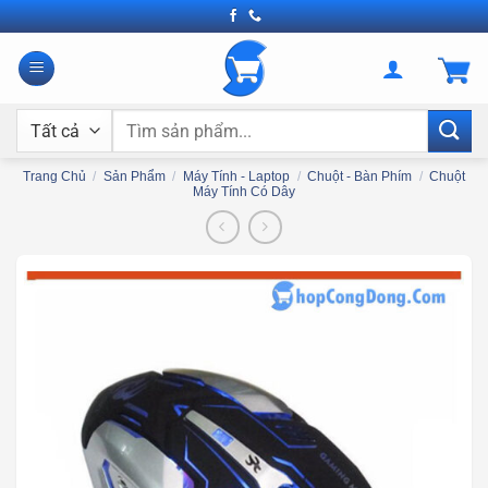
Bỏ
qua
nội
dung
Tìm
kiếm:
Trang Chủ
/
Sản Phẩm
/
Máy Tính - Laptop
/
Chuột - Bàn Phím
/
Chuột
Máy Tính Có Dây