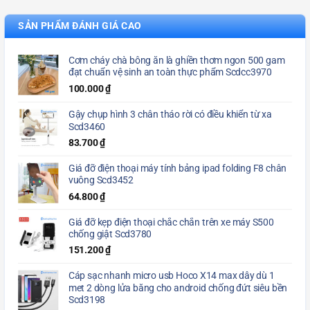
SẢN PHẨM ĐÁNH GIÁ CAO
Cơm cháy chà bông ăn là ghiền thơm ngon 500 gam
đạt chuẩn vệ sinh an toàn thực phẩm Scdcc3970
100.000
₫
Gậy chụp hình 3 chân tháo rời có điều khiển từ xa
Scd3460
83.700
₫
Giá đỡ điện thoại máy tính bảng ipad folding F8 chân
vuông Scd3452
64.800
₫
Giá đỡ kẹp điện thoại chắc chắn trên xe máy S500
chống giật Scd3780
151.200
₫
Cáp sạc nhanh micro usb Hoco X14 max dây dù 1
met 2 dòng lửa băng cho android chống đứt siêu bền
Scd3198