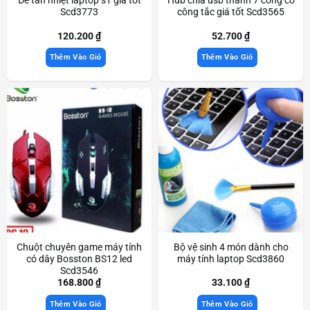
Scd3773
công tắc giá tốt Scd3565
120.200
₫
52.700
₫
Thêm Vào Giỏ
Thêm Vào Giỏ
Chuột chuyên game máy tính
Bộ vệ sinh 4 món dành cho
có dây Bosston BS12 led
máy tính laptop Scd3860
Scd3546
168.800
₫
33.100
₫
Thêm Vào Giỏ
Thêm Vào Giỏ