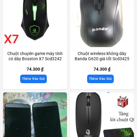
Chuột chuyên game máy tính
Chuột wireless không dây
có dây Bosston X7 Scd3242
Banda G620 giá tốt Scd3425
74.300
₫
74.300
₫
Thêm Vào Giỏ
Thêm Vào Giỏ