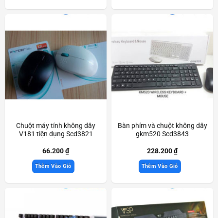
Chuột máy tính không dây
Bàn phím và chuột không dây
V181 tiện dụng Scd3821
gkm520 Scd3843
66.200
₫
228.200
₫
Thêm Vào Giỏ
Thêm Vào Giỏ