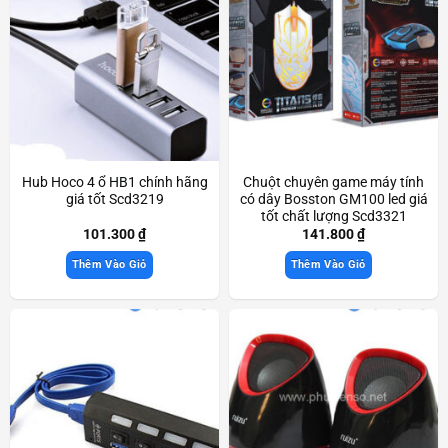
Hub Hoco 4 ổ HB1 chính hãng
Chuột chuyên game máy tính
giá tốt Scd3219
có dây Bosston GM100 led giá
tốt chất lượng Scd3321
101.300
₫
141.800
₫
Thêm Vào Giỏ
Thêm Vào Giỏ