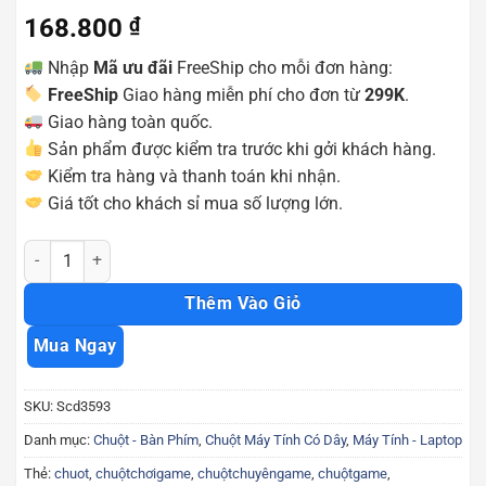
168.800
₫
Nhập
Mã ưu đãi
FreeShip cho mỗi đơn hàng:
FreeShip
Giao hàng miễn phí cho đơn từ
299K
.
Giao hàng toàn quốc.
Sản phẩm được kiểm tra trước khi gởi khách hàng.
Kiểm tra hàng và thanh toán khi nhận.
Giá tốt cho khách sỉ mua số lượng lớn.
Chuột game có dây Bosston BS12 led chính hãng giá tốt chất lượn
Thêm Vào Giỏ
Mua Ngay
SKU:
Scd3593
Danh mục:
Chuột - Bàn Phím
,
Chuột Máy Tính Có Dây
,
Máy Tính - Laptop
Thẻ:
chuot
,
chuộtchơigame
,
chuộtchuyêngame
,
chuộtgame
,