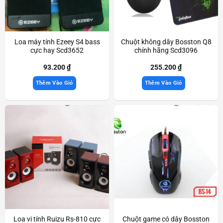
Loa máy tính Ezeey S4 bass
Chuột không dây Bosston Q8
cực hay Scd3652
chính hãng Scd3096
93.200
₫
255.200
₫
Thêm Vào Giỏ
Thêm Vào Giỏ
Loa vi tính Ruizu Rs-810 cực
Chuột game có dây Bosston