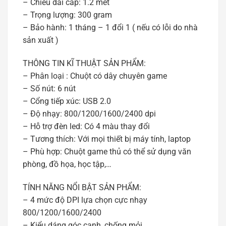
– Chiều dài cáp: 1.2 mét
– Trọng lượng: 300 gram
– Bảo hành: 1 tháng – 1 đổi 1 ( nếu có lỗi do nhà
sản xuất )
THÔNG TIN KĨ THUẬT SẢN PHẨM:
– Phân loại : Chuột có dây chuyên game
– Số nút: 6 nút
– Cổng tiếp xúc: USB 2.0
– Độ nhạy: 800/1200/1600/2400 dpi
– Hỗ trợ đèn led: Có 4 màu thay đổi
– Tương thích: Với mọi thiết bị máy tính, laptop
– Phù hợp: Chuột game thủ có thể sử dụng văn
phòng, đồ họa, học tập,…
TÍNH NĂNG NỔI BẬT SẢN PHẨM:
– 4 mức độ DPI lựa chọn cực nhạy
800/1200/1600/2400
– Kiểu dáng góc cạnh, chống mỏi