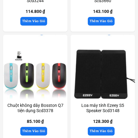
Scd3244
Scd3660
114.800
₫
143.100
₫
Thêm Vào Giỏ
Thêm Vào Giỏ
Chuột không dây Bosston Q7
Loa máy tính Ezeey S5
tiện dụng Scd3378
Speaker Scd3148
85.100
₫
128.300
₫
Thêm Vào Giỏ
Thêm Vào Giỏ