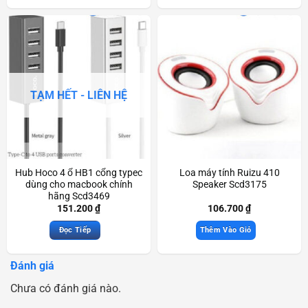
TẠM HẾT - LIÊN HỆ
Hub Hoco 4 ổ HB1 cổng typec
Loa máy tính Ruizu 410
dùng cho macbook chính
Speaker Scd3175
hãng Scd3469
151.200
₫
106.700
₫
Đọc Tiếp
Thêm Vào Giỏ
Đánh giá
Chưa có đánh giá nào.