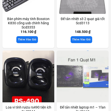
Bàn phím máy tính Bosston
Đế tản nhiệt s3 2 quạt giá tốt
K830 cổng usb chính hãng
Scd3113
Scd3353
116.100
₫
148.500
₫
Thêm Vào Giỏ
Thêm Vào Giỏ
Loa vi tính ruizu rs490 tiện ích
Đế tản nhiệt laptop m1 – 1fan