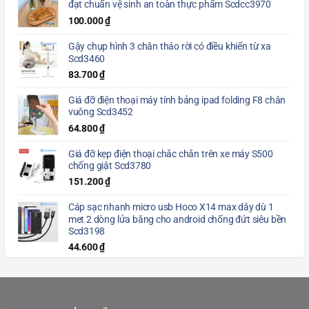
đạt chuẩn vệ sinh an toàn thực phẩm Scdcc3970
100.000
₫
Gậy chụp hình 3 chân tháo rời có điều khiển từ xa
Scd3460
83.700
₫
Giá đỡ điện thoại máy tính bảng ipad folding F8 chân
vuông Scd3452
64.800
₫
Giá đỡ kẹp điện thoại chắc chắn trên xe máy S500
chống giật Scd3780
151.200
₫
Cáp sạc nhanh micro usb Hoco X14 max dây dù 1
met 2 dòng lửa băng cho android chống đứt siêu bền
Scd3198
44.600
₫