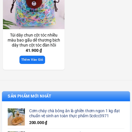
Túi dây chun cột tóc nhiều
màu bao gấu dễ thương bịch
dây thun cột tóc đàn hồi
Scd3936
41.900
₫
Thêm Vào Giỏ
SẢN PHẨM MỚI NHẤT
Cơm cháy chà bông ăn là ghiền thơm ngon 1 kg đạt
chuẩn vệ sinh an toàn thực phẩm Scdcc3971
200.000
₫