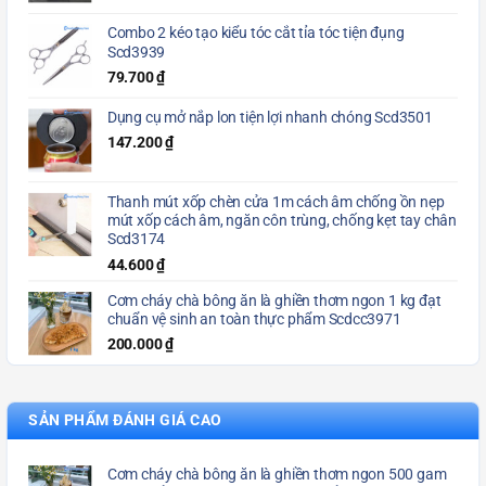
Combo 2 kéo tạo kiểu tóc cắt tỉa tóc tiện đụng
Scd3939
79.700
₫
Dụng cụ mở nắp lon tiện lợi nhanh chóng Scd3501
147.200
₫
Thanh mút xốp chèn cửa 1m cách âm chống ồn nẹp
mút xốp cách âm, ngăn côn trùng, chống kẹt tay chân
Scd3174
44.600
₫
Cơm cháy chà bông ăn là ghiền thơm ngon 1 kg đạt
chuẩn vệ sinh an toàn thực phẩm Scdcc3971
200.000
₫
SẢN PHẨM ĐÁNH GIÁ CAO
Cơm cháy chà bông ăn là ghiền thơm ngon 500 gam