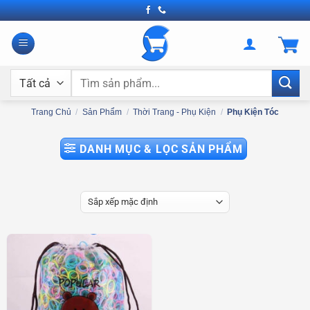
Bỏ
qua
nội
dung
Tìm
kiếm:
Trang Chủ
/
Sản Phẩm
/
Thời Trang - Phụ Kiện
/
Phụ Kiện Tóc
DANH MỤC & LỌC SẢN PHẨM