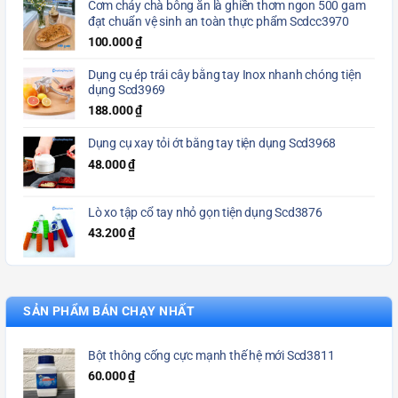
Cơm cháy chà bông ăn là ghiền thơm ngon 500 gam
đạt chuẩn vệ sinh an toàn thực phẩm Scdcc3970
100.000
₫
Dụng cụ ép trái cây bằng tay Inox nhanh chóng tiện
dụng Scd3969
188.000
₫
Dụng cụ xay tỏi ớt bằng tay tiện dụng Scd3968
48.000
₫
Lò xo tập cổ tay nhỏ gọn tiện dụng Scd3876
43.200
₫
SẢN PHẨM BÁN CHẠY NHẤT
Bột thông cống cực mạnh thế hệ mới Scd3811
60.000
₫