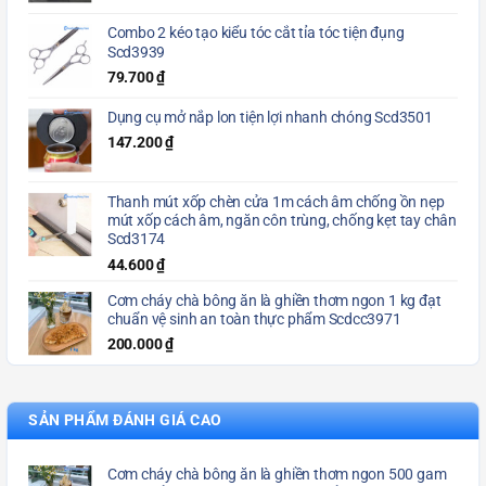
Combo 2 kéo tạo kiểu tóc cắt tỉa tóc tiện đụng
Scd3939
79.700
₫
Dụng cụ mở nắp lon tiện lợi nhanh chóng Scd3501
147.200
₫
Thanh mút xốp chèn cửa 1m cách âm chống ồn nẹp
mút xốp cách âm, ngăn côn trùng, chống kẹt tay chân
Scd3174
44.600
₫
Cơm cháy chà bông ăn là ghiền thơm ngon 1 kg đạt
chuẩn vệ sinh an toàn thực phẩm Scdcc3971
200.000
₫
SẢN PHẨM ĐÁNH GIÁ CAO
Cơm cháy chà bông ăn là ghiền thơm ngon 500 gam