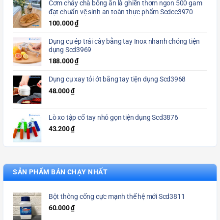
Cơm cháy chà bông ăn là ghiền thơm ngon 500 gam
đạt chuẩn vệ sinh an toàn thực phẩm Scdcc3970
100.000
₫
Dụng cụ ép trái cây bằng tay Inox nhanh chóng tiện
dụng Scd3969
188.000
₫
Dụng cụ xay tỏi ớt bằng tay tiện dụng Scd3968
48.000
₫
Lò xo tập cổ tay nhỏ gọn tiện dụng Scd3876
43.200
₫
SẢN PHẨM BÁN CHẠY NHẤT
Bột thông cống cực mạnh thế hệ mới Scd3811
60.000
₫