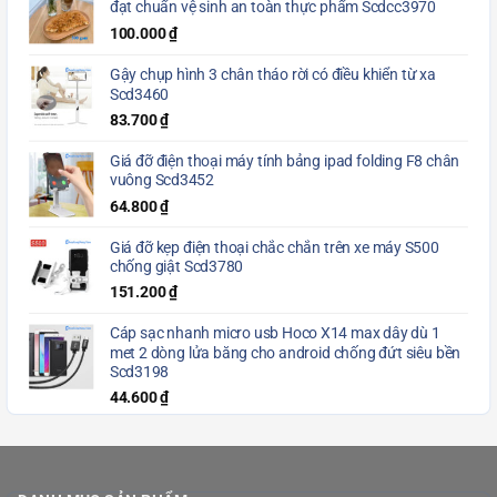
đạt chuẩn vệ sinh an toàn thực phẩm Scdcc3970
100.000
₫
Gậy chụp hình 3 chân tháo rời có điều khiển từ xa
Scd3460
83.700
₫
Giá đỡ điện thoại máy tính bảng ipad folding F8 chân
vuông Scd3452
64.800
₫
Giá đỡ kẹp điện thoại chắc chắn trên xe máy S500
chống giật Scd3780
151.200
₫
Cáp sạc nhanh micro usb Hoco X14 max dây dù 1
met 2 dòng lửa băng cho android chống đứt siêu bền
Scd3198
44.600
₫