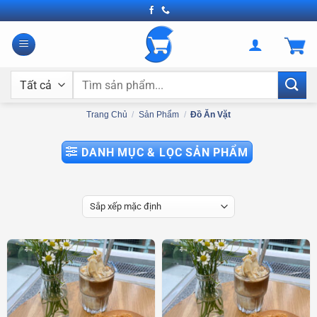
Bỏ
qua
nội
dung
Tìm
kiếm:
Trang Chủ
/
Sản Phẩm
/
Đồ Ăn Vặt
DANH MỤC & LỌC SẢN PHẨM