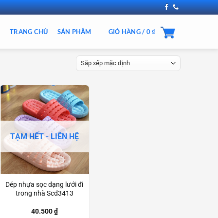
TRANG CHỦ
SẢN PHẨM
GIỎ HÀNG /
0
₫
TẠM HẾT - LIÊN HỆ
Dép nhựa sọc dạng lưới đi
trong nhà Scd3413
40.500
₫