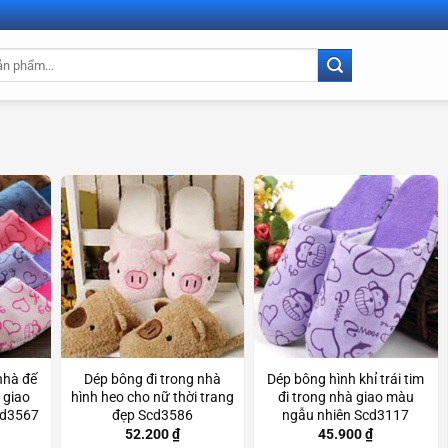
nhà đế
Dép bông đi trong nhà
Dép bông hình khỉ trái tim
 giao
hình heo cho nữ thời trang
đi trong nhà giao màu
cd3567
đẹp Scd3586
ngẫu nhiên Scd3117
52.200
₫
45.900
₫