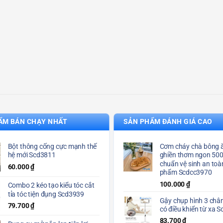
ẨM BÁN CHẠY NHẤT
SẢN PHẨM ĐÁNH GIÁ CAO
Bột thông cống cực mạnh thế
Cơm cháy chà bông ă
hệ mới Scd3811
ghiền thơm ngon 50
chuẩn vệ sinh an toà
60.000
₫
phẩm Scdcc3970
100.000
₫
Combo 2 kéo tạo kiểu tóc cắt
tỉa tóc tiện đụng Scd3939
Gậy chụp hình 3 chân
79.700
₫
có điều khiển từ xa 
83.700
₫