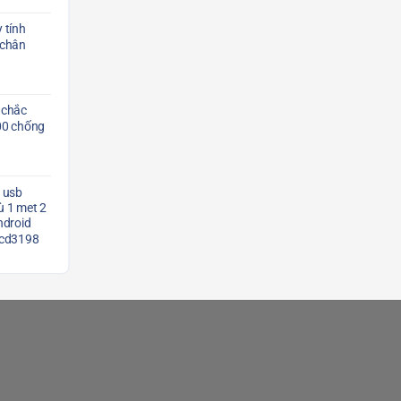
 tính
 chân
 chắc
00 chống
 usb
 1 met 2
ndroid
Scd3198