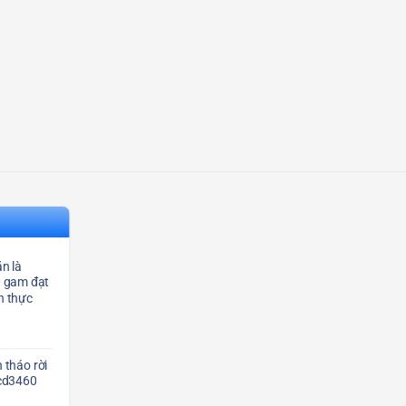
n là
0 gam đạt
n thực
 tháo rời
Scd3460