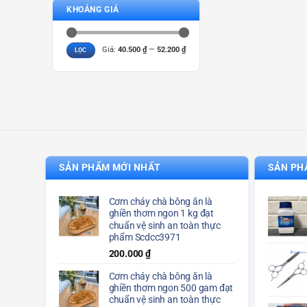
KHOẢNG GIÁ
Giá
Giá
Giá:
40.500 ₫
—
52.200 ₫
LỌC
tối
tối
thiểu
đa
SẢN PHẨM MỚI NHẤT
SẢN PH
Cơm cháy chà bông ăn là
ghiền thơm ngon 1 kg đạt
chuẩn vệ sinh an toàn thực
phẩm Scdcc3971
200.000
₫
Cơm cháy chà bông ăn là
ghiền thơm ngon 500 gam đạt
chuẩn vệ sinh an toàn thực