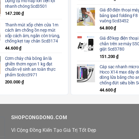
Dụng cụ mở nắp lon tiện lợi
nhanh chóng Scd3501
Giá đỡ điện thoại máy
147.200
₫
bảng ipad folding F8
vuông Scd3452
Thanh mút xốp chèn cửa 1m
64.800
₫
cách âm chống ồn nẹp mút
xốp cách âm, ngăn côn trùng,
Giá đỡ kẹp điện thoại
chống kẹt tay chân Scd3174
chắn trên xe máy S5
44.600
₫
giật Scd3780
151.200
₫
Cơm cháy chà bông ăn là
ghiền thơm ngon 1 kg đạt
Cáp sạc nhanh micro
chuẩn vệ sinh an toàn thực
Hoco X14 max dây dù
phẩm Scdcc3971
dòng lửa băng cho a
200.000
₫
chống đứt siêu bền 
44.600
₫
SHOPCONGDONG.COM
Vì Cộng Đồng Kiến Tạo Giá Trị Tốt Đẹp