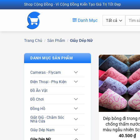
Bỏ
Shop Cộng Đồng - Vì Cộng Đồng Kiến Tạo Giá Trị Tốt Đẹp
qua
Tìm
nội
Danh Mục
kiếm:
dung
Trang Chủ
/
Sản Phẩm
/
Giày Dép Nữ
DANH MỤC SẢN PHẨM
Cameras - Flycam
Điện Thoại - Phụ Kiện
Đồ Ăn Vặt
Đồ Chơi
Đồng Hồ
Giặt Giũ - Chăm Sóc
Dép bông đi trong 
Nhà Cửa
chống thấm nước
màu ngẫu nhiên S
Giày Dép Nam
40.500
₫
Giày Dép Nữ