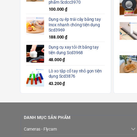
phẩm Scdcc3970
100.000
₫
Dụng cụ ép trái cây bằng tay
Inox nhanh chóng tiện dụng
Scd3969
188.000
₫
Dụng cụ xay tỏi ớt bằng tay
tiện dụng Scd3968
48.000
₫
Lò xo tập cổ tay nhỏ gọn tiện
dụng Scd3876
43.200
₫
DANH MỤC SẢN PHẨM
Cameras - Flycam