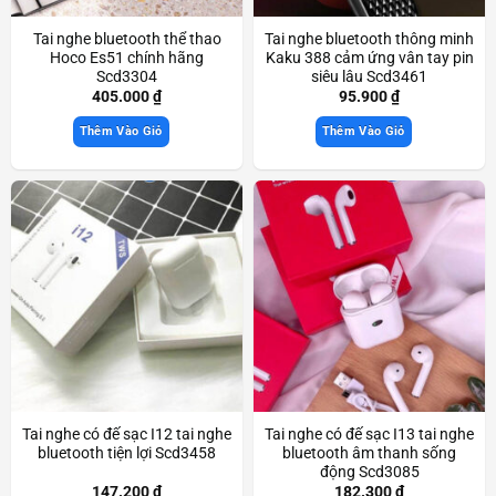
Tai nghe bluetooth thể thao
Tai nghe bluetooth thông minh
Hoco Es51 chính hãng
Kaku 388 cảm ứng vân tay pin
Scd3304
siêu lâu Scd3461
405.000
₫
95.900
₫
Thêm Vào Giỏ
Thêm Vào Giỏ
Tai nghe có đế sạc I12 tai nghe
Tai nghe có đế sạc I13 tai nghe
bluetooth tiện lợi Scd3458
bluetooth âm thanh sống
động Scd3085
147.200
₫
182.300
₫