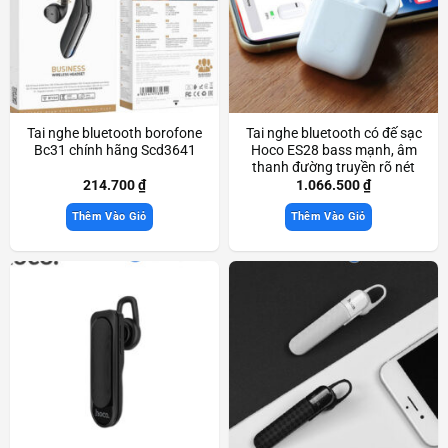
Tai nghe bluetooth borofone
Tai nghe bluetooth có đế sạc
Bc31 chính hãng Scd3641
Hoco ES28 bass mạnh, âm
thanh đường truyền rõ nét
chính hãng Scd3833
214.700
₫
1.066.500
₫
Thêm Vào Giỏ
Thêm Vào Giỏ