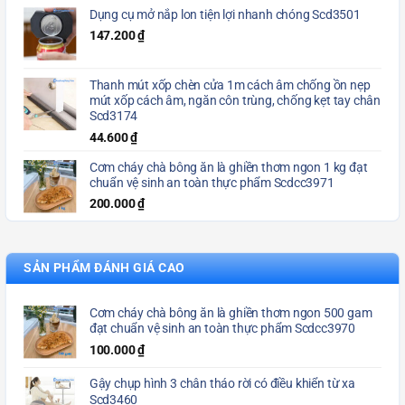
Dụng cụ mở nắp lon tiện lợi nhanh chóng Scd3501
147.200
₫
Thanh mút xốp chèn cửa 1m cách âm chống ồn nẹp
mút xốp cách âm, ngăn côn trùng, chống kẹt tay chân
Scd3174
44.600
₫
Cơm cháy chà bông ăn là ghiền thơm ngon 1 kg đạt
chuẩn vệ sinh an toàn thực phẩm Scdcc3971
200.000
₫
SẢN PHẨM ĐÁNH GIÁ CAO
Cơm cháy chà bông ăn là ghiền thơm ngon 500 gam
đạt chuẩn vệ sinh an toàn thực phẩm Scdcc3970
100.000
₫
Gậy chụp hình 3 chân tháo rời có điều khiển từ xa
Scd3460