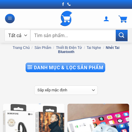
Bỏ
qua
nội
dung
Tìm
kiếm:
Trang Chủ
/
Sản Phẩm
/
Thiết Bị Điện Tử
/
Tai Nghe
/
Nhét Tai
Bluetooth
DANH MỤC & LỌC SẢN PHẨM