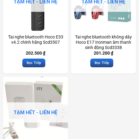
TẠM HẾT - LIÊN HỆ
TẠM HẾT - LIÊN HỆ
Tai nghe bluetooth Hoco E33
Tai nghe bluetooth không dây
v4.2 chính hãng Scd3507
Hoco E17 Ironman âm thanh
sinh động Scd3338
202.500
₫
201.200
₫
Đọc Tiếp
Đọc Tiếp
TẠM HẾT - LIÊN HỆ