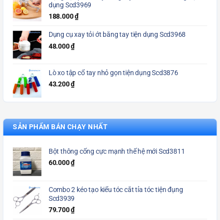
dụng Scd3969
188.000
₫
Dụng cụ xay tỏi ớt bằng tay tiện dụng Scd3968
48.000
₫
Lò xo tập cổ tay nhỏ gọn tiện dụng Scd3876
43.200
₫
SẢN PHẨM BÁN CHẠY NHẤT
Bột thông cống cực mạnh thế hệ mới Scd3811
60.000
₫
Combo 2 kéo tạo kiểu tóc cắt tỉa tóc tiện đụng
Scd3939
79.700
₫