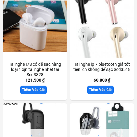
Tai nghe I7S có đế sạc hàng
Tai nghe ip 7 bluetooth giá tốt
loại 1 xịn tai nghe nhét tai
tiện ích không đế sạc Scd3518
Scd3828
121.500
₫
60.800
₫
Thêm Vào Giỏ
Thêm Vào Giỏ