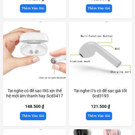
Thêm Vào Giỏ
Thêm Vào Giỏ
Tai nghe có đế sạc I9S xịn thế
Tai nghe i7s có đế sạc giá tốt
hệ mới âm thanh hay Scd3417
Scd3193
148.500
₫
121.500
₫
Thêm Vào Giỏ
Thêm Vào Giỏ