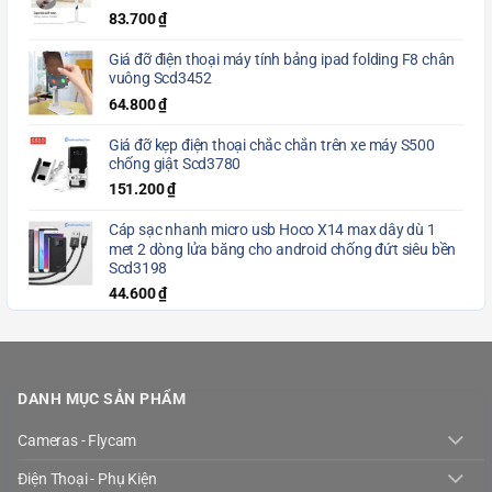
83.700
₫
Giá đỡ điện thoại máy tính bảng ipad folding F8 chân
vuông Scd3452
64.800
₫
Giá đỡ kẹp điện thoại chắc chắn trên xe máy S500
chống giật Scd3780
151.200
₫
Cáp sạc nhanh micro usb Hoco X14 max dây dù 1
met 2 dòng lửa băng cho android chống đứt siêu bền
Scd3198
44.600
₫
DANH MỤC SẢN PHẨM
Cameras - Flycam
Điện Thoại - Phụ Kiện