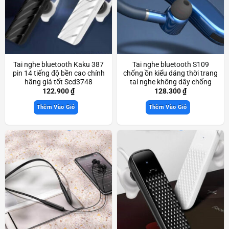
Tai nghe bluetooth Kaku 387
Tai nghe bluetooth S109
pin 14 tiếng độ bền cao chính
chống ồn kiểu dáng thời trang
hãng giá tốt Scd3748
tai nghe không dây chống
nước sóng khỏe Scd3754
122.900
₫
128.300
₫
Thêm Vào Giỏ
Thêm Vào Giỏ