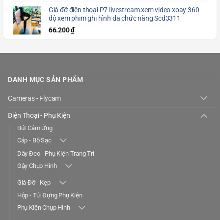
Giá đỡ điện thoại P7 livestream xem video xoay 360
độ xem phim ghi hình đa chức năng Scd3311
66.200
₫
DANH MỤC SẢN PHẨM
Cameras - Flycam
Điện Thoại - Phụ Kiện
Bút Cảm Ứng
Cáp - Bộ Sạc
Dây Đeo - Phụ Kiện Trang Trí
Gậy Chụp Hình
Giá Đỡ - Kẹp
Hộp - Túi Đựng Phụ Kiện
Phụ Kiện Chụp Hình