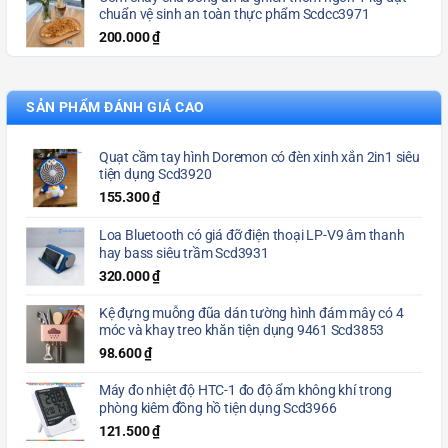
chuẩn vệ sinh an toàn thực phẩm Scdcc3971
200.000
₫
SẢN PHẨM ĐÁNH GIÁ CAO
Quạt cầm tay hình Doremon có đèn xinh xắn 2in1 siêu
tiện dụng Scd3920
155.300
₫
Loa Bluetooth có giá đỡ điện thoại LP-V9 âm thanh
hay bass siêu trầm Scd3931
320.000
₫
Kệ đựng muỗng đũa dán tường hình đám mây có 4
móc và khay treo khăn tiện dụng 9461 Scd3853
98.600
₫
Máy đo nhiệt độ HTC-1 đo độ ẩm không khí trong
phòng kiêm đồng hồ tiện dụng Scd3966
121.500
₫