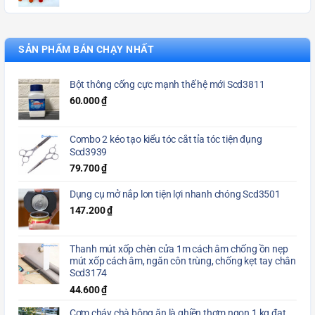
SẢN PHẨM BÁN CHẠY NHẤT
Bột thông cống cực mạnh thế hệ mới Scd3811
60.000
₫
Combo 2 kéo tạo kiểu tóc cắt tỉa tóc tiện đụng
Scd3939
79.700
₫
Dụng cụ mở nắp lon tiện lợi nhanh chóng Scd3501
147.200
₫
Thanh mút xốp chèn cửa 1m cách âm chống ồn nẹp
mút xốp cách âm, ngăn côn trùng, chống kẹt tay chân
Scd3174
44.600
₫
Cơm cháy chà bông ăn là ghiền thơm ngon 1 kg đạt