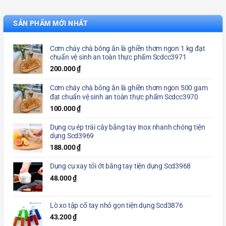
SẢN PHẨM MỚI NHẤT
Cơm cháy chà bông ăn là ghiền thơm ngon 1 kg đạt
chuẩn vệ sinh an toàn thực phẩm Scdcc3971
200.000
₫
Cơm cháy chà bông ăn là ghiền thơm ngon 500 gam
đạt chuẩn vệ sinh an toàn thực phẩm Scdcc3970
100.000
₫
Dụng cụ ép trái cây bằng tay Inox nhanh chóng tiện
dụng Scd3969
188.000
₫
Dụng cụ xay tỏi ớt bằng tay tiện dụng Scd3968
48.000
₫
Lò xo tập cổ tay nhỏ gọn tiện dụng Scd3876
43.200
₫