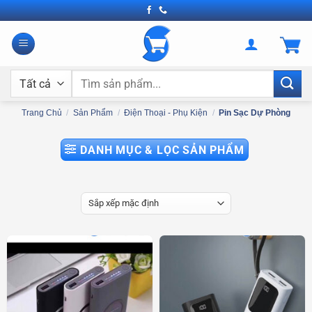
Bỏ
qua
nội
dung
Tìm
kiếm:
Trang Chủ
/
Sản Phẩm
/
Điện Thoại - Phụ Kiện
/
Pin Sạc Dự Phòng
DANH MỤC & LỌC SẢN PHẨM