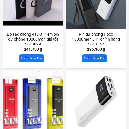
Bộ sạc không dây QI kiêm pin
Pin dự phòng Hoco
dự phòng 10000mah giá tốt
10000mah J41 chính hãng
Scd3099
Scd3152
241.700
₫
236.300
₫
Thêm Vào Giỏ
Thêm Vào Giỏ