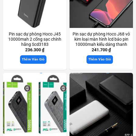
Pin sạc dự phòng Hoco J45
Pin sạc dự phòng Hoco J68 vỏ
10000mah 2 cổng sạc chính
kim loại màn hình lcd báo pin
hãng Scd3183
10000mah kiểu dáng thanh
lịch nhỏ gọn Scd3759
236.300
₫
241.700
₫
Thêm Vào Giỏ
Thêm Vào Giỏ