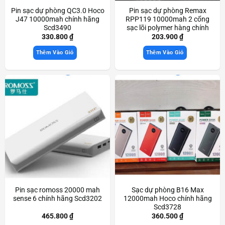
Pin sạc dự phòng QC3.0 Hoco
Pin sạc dự phòng Remax
J47 10000mah chính hãng
RPP119 10000mah 2 cổng
Scd3490
sạc lõi polymer hàng chính
hãng Scd3627
330.800
₫
203.900
₫
Thêm Vào Giỏ
Thêm Vào Giỏ
Pin sạc romoss 20000 mah
Sạc dự phòng B16 Max
sense 6 chính hãng Scd3202
12000mah Hoco chính hãng
Scd3728
465.800
₫
360.500
₫