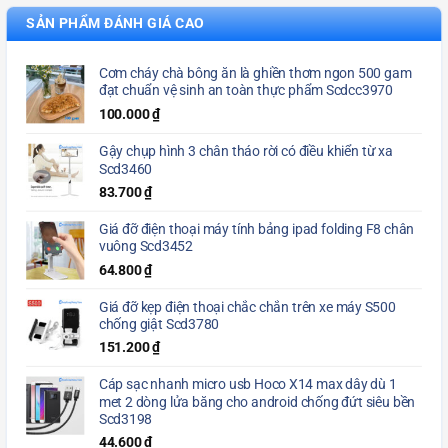
SẢN PHẨM ĐÁNH GIÁ CAO
Cơm cháy chà bông ăn là ghiền thơm ngon 500 gam
đạt chuẩn vệ sinh an toàn thực phẩm Scdcc3970
100.000
₫
Gậy chụp hình 3 chân tháo rời có điều khiển từ xa
Scd3460
83.700
₫
Giá đỡ điện thoại máy tính bảng ipad folding F8 chân
vuông Scd3452
64.800
₫
Giá đỡ kẹp điện thoại chắc chắn trên xe máy S500
chống giật Scd3780
151.200
₫
Cáp sạc nhanh micro usb Hoco X14 max dây dù 1
met 2 dòng lửa băng cho android chống đứt siêu bền
Scd3198
44.600
₫