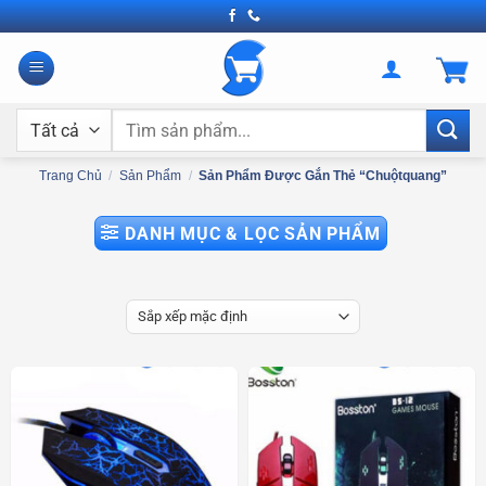
Bỏ
qua
nội
dung
Tìm
kiếm:
Trang Chủ
/
Sản Phẩm
/
Sản Phẩm Được Gắn Thẻ “chuộtquang”
DANH MỤC & LỌC SẢN PHẨM