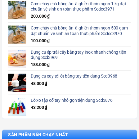
Cơm cháy chà bông ăn là ghiền thơm ngon 1 kg đạt
chuẩn vệ sinh an toàn thực phẩm Scdcc3971
200.000
₫
Cơm cháy chà bông ăn là ghiền thơm ngon 500 gam
đạt chuẩn vệ sinh an toàn thực phẩm Scdcc3970
100.000
₫
Dụng cụ ép trái cây bằng tay Inox nhanh chóng tiện
dụng Scd3969
188.000
₫
Dụng cụ xay tỏi ớt bằng tay tiện dụng Scd3968
48.000
₫
Lò xo tập cổ tay nhỏ gọn tiện dụng Scd3876
43.200
₫
SẢN PHẨM BÁN CHẠY NHẤT