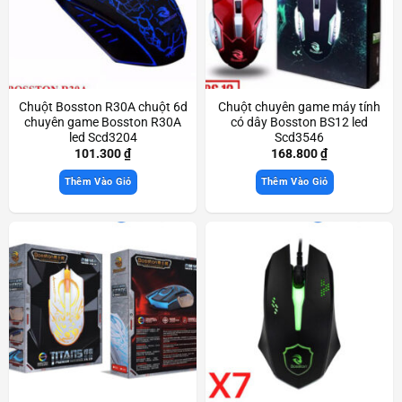
Chuột Bosston R30A chuột 6d
Chuột chuyên game máy tính
chuyên game Bosston R30A
có dây Bosston BS12 led
led Scd3204
Scd3546
101.300
₫
168.800
₫
Thêm Vào Giỏ
Thêm Vào Giỏ