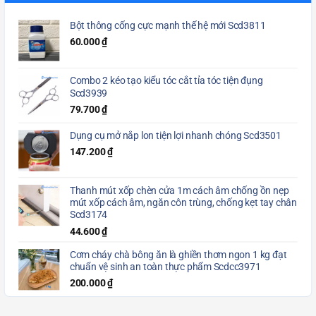
Bột thông cống cực mạnh thế hệ mới Scd3811
60.000
₫
Combo 2 kéo tạo kiểu tóc cắt tỉa tóc tiện đụng
Scd3939
79.700
₫
Dụng cụ mở nắp lon tiện lợi nhanh chóng Scd3501
147.200
₫
Thanh mút xốp chèn cửa 1m cách âm chống ồn nẹp
mút xốp cách âm, ngăn côn trùng, chống kẹt tay chân
Scd3174
44.600
₫
Cơm cháy chà bông ăn là ghiền thơm ngon 1 kg đạt
chuẩn vệ sinh an toàn thực phẩm Scdcc3971
200.000
₫