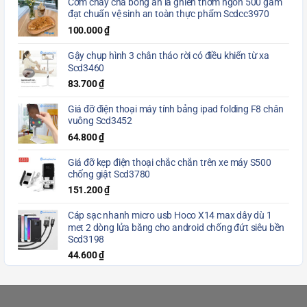
Cơm cháy chà bông ăn là ghiền thơm ngon 500 gam
đạt chuẩn vệ sinh an toàn thực phẩm Scdcc3970
100.000
₫
Gậy chụp hình 3 chân tháo rời có điều khiển từ xa
Scd3460
83.700
₫
Giá đỡ điện thoại máy tính bảng ipad folding F8 chân
vuông Scd3452
64.800
₫
Giá đỡ kẹp điện thoại chắc chắn trên xe máy S500
chống giật Scd3780
151.200
₫
Cáp sạc nhanh micro usb Hoco X14 max dây dù 1
met 2 dòng lửa băng cho android chống đứt siêu bền
Scd3198
44.600
₫