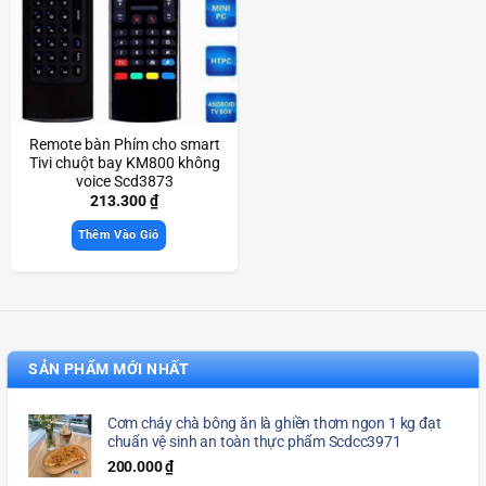
Remote bàn Phím cho smart
Tivi chuột bay KM800 không
voice Scd3873
213.300
₫
Thêm Vào Giỏ
SẢN PHẨM MỚI NHẤT
Cơm cháy chà bông ăn là ghiền thơm ngon 1 kg đạt
chuẩn vệ sinh an toàn thực phẩm Scdcc3971
200.000
₫