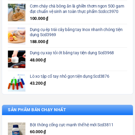
Cơm cháy chà bông ăn là ghiền thơm ngon 500 gam
đạt chuẩn vệ sinh an toàn thực phẩm Scdcc3970
100.000
₫
Dụng cụ ép trái cây bằng tay Inox nhanh chóng tiện
dụng Scd3969
188.000
₫
Dụng cụ xay tỏi ớt bằng tay tiện dụng Scd3968
48.000
₫
Lò xo tập cổ tay nhỏ gọn tiện dụng Scd3876
43.200
₫
SẢN PHẨM BÁN CHẠY NHẤT
Bột thông cống cực mạnh thế hệ mới Scd3811
60.000
₫