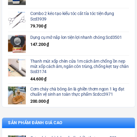
Combo 2 kéo tạo kiểu tóc cắt tỉa tóc tiện đụng
Scd3939
79.700
₫
Dụng cụ mở nắp lon tiện lợi nhanh chóng Scd3501
147.200
₫
Thanh mút xốp chèn cửa 1m cách âm chống ồn nẹp
mút xốp cách âm, ngăn côn trùng, chống kẹt tay chân
Scd3174
44.600
₫
Cơm cháy chà bông ăn là ghiền thơm ngon 1 kg đạt
chuẩn vệ sinh an toàn thực phẩm Scdcc3971
200.000
₫
SẢN PHẨM ĐÁNH GIÁ CAO