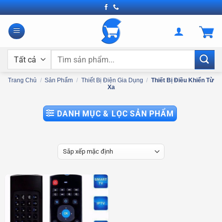
Bỏ
qua
nội
dung
Tìm
kiếm:
Trang Chủ
/
Sản Phẩm
/
Thiết Bị Điện Gia Dụng
/
Thiết Bị Điều Khiển Từ
Xa
DANH MỤC & LỌC SẢN PHẨM