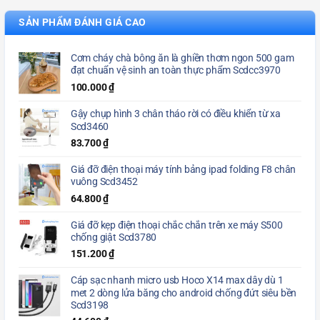
SẢN PHẨM ĐÁNH GIÁ CAO
Cơm cháy chà bông ăn là ghiền thơm ngon 500 gam
đạt chuẩn vệ sinh an toàn thực phẩm Scdcc3970
100.000
₫
Gậy chụp hình 3 chân tháo rời có điều khiển từ xa
Scd3460
83.700
₫
Giá đỡ điện thoại máy tính bảng ipad folding F8 chân
vuông Scd3452
64.800
₫
Giá đỡ kẹp điện thoại chắc chắn trên xe máy S500
chống giật Scd3780
151.200
₫
Cáp sạc nhanh micro usb Hoco X14 max dây dù 1
met 2 dòng lửa băng cho android chống đứt siêu bền
Scd3198