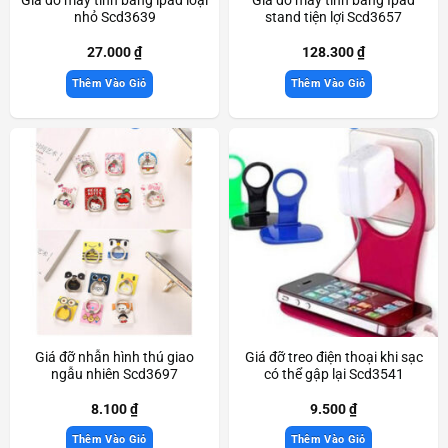
nhỏ Scd3639
stand tiện lợi Scd3657
27.000
₫
128.300
₫
Thêm Vào Giỏ
Thêm Vào Giỏ
Giá đỡ nhẫn hình thú giao
Giá đỡ treo điện thoại khi sạc
ngẫu nhiên Scd3697
có thể gập lại Scd3541
8.100
₫
9.500
₫
Thêm Vào Giỏ
Thêm Vào Giỏ