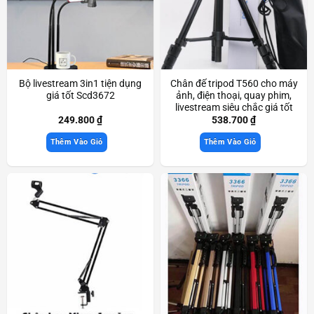
Bộ livestream 3in1 tiện dụng
Chân đế tripod T560 cho máy
giá tốt Scd3672
ảnh, điện thoại, quay phim,
livestream siêu chắc giá tốt
Scd3942
249.800
₫
538.700
₫
Thêm Vào Giỏ
Thêm Vào Giỏ