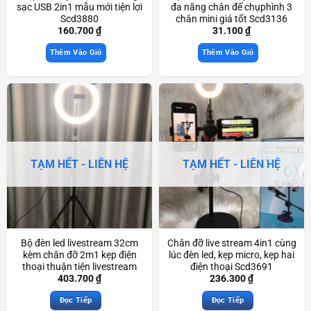
sạc USB 2in1 mẫu mới tiện lợi
đa năng chân đế chụphình 3
Scd3880
chân mini giá tốt Scd3136
160.700
₫
31.100
₫
Thêm Vào Giỏ
Thêm Vào Giỏ
TẠM HẾT - LIÊN HỆ
TẠM HẾT - LIÊN HỆ
Bộ đèn led livestream 32cm
Chân đỡ live stream 4in1 cùng
kèm chân đỡ 2m1 kẹp điện
lúc đèn led, kẹp micro, kẹp hai
thoại thuận tiện livestream
điện thoại Scd3691
make up chụp ảnh Scd3967
403.700
₫
236.300
₫
Đọc Tiếp
Đọc Tiếp