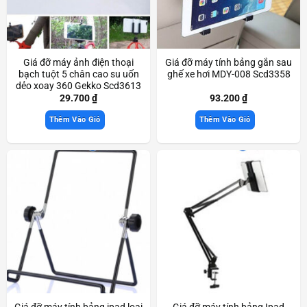
Giá đỡ máy ảnh điện thoại
Giá đỡ máy tính bảng gắn sau
bạch tuột 5 chân cao su uốn
ghế xe hơi MDY-008 Scd3358
dẻo xoay 360 Gekko Scd3613
29.700
₫
93.200
₫
Thêm Vào Giỏ
Thêm Vào Giỏ
Giá đỡ máy tính bảng ipad loại
Giá đỡ máy tính bảng Ipad