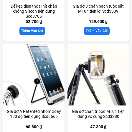
Đế kẹp điện thoại hít chân
Giá đỡ 3 chân bạch tuộc sắt
không Silicon tiện dụng
MT04 tiện lợi Scd3339
Scd3786
52.700
₫
129.600
₫
Thêm Vào Giỏ
Thêm Vào Giỏ
Giá đỡ A Patented nhôm xoay
Giá đỡ chân tripod MT01 tiện
180 độ tiện dụng Scd3666
dụng vô cùng Scd3280
60.800
₫
47.300
₫