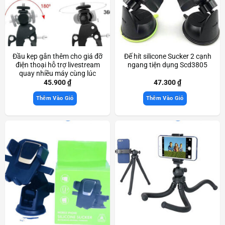
Đầu kẹp gắn thêm cho giá đỡ
Đế hít silicone Sucker 2 cạnh
điện thoại hỗ trợ livestream
ngang tiện dụng Scd3805
quay nhiều máy cùng lúc
Scd3560
45.900
₫
47.300
₫
Thêm Vào Giỏ
Thêm Vào Giỏ