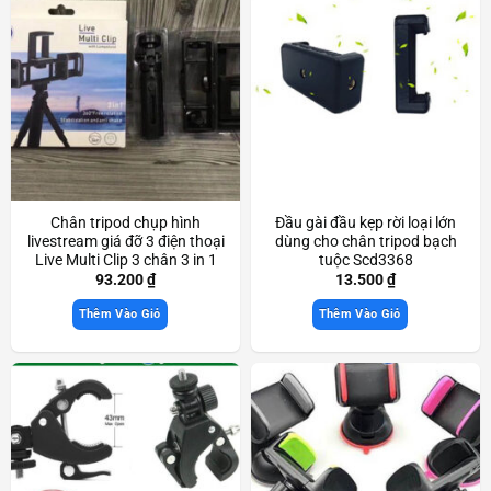
Chân tripod chụp hình
Đầu gài đầu kẹp rời loại lớn
livestream giá đỡ 3 điện thoại
dùng cho chân tripod bạch
Live Multi Clip 3 chân 3 in 1
tuộc Scd3368
xoay 360 độ Scd3533
93.200
₫
13.500
₫
Thêm Vào Giỏ
Thêm Vào Giỏ