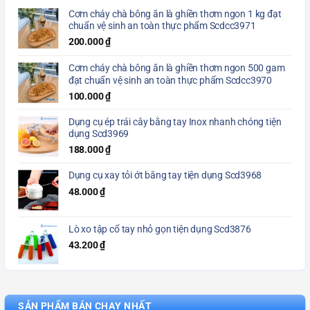
Cơm cháy chà bông ăn là ghiền thơm ngon 1 kg đạt
chuẩn vệ sinh an toàn thực phẩm Scdcc3971
200.000
₫
Cơm cháy chà bông ăn là ghiền thơm ngon 500 gam
đạt chuẩn vệ sinh an toàn thực phẩm Scdcc3970
100.000
₫
Dụng cụ ép trái cây bằng tay Inox nhanh chóng tiện
dụng Scd3969
188.000
₫
Dụng cụ xay tỏi ớt bằng tay tiện dụng Scd3968
48.000
₫
Lò xo tập cổ tay nhỏ gọn tiện dụng Scd3876
43.200
₫
SẢN PHẨM BÁN CHẠY NHẤT