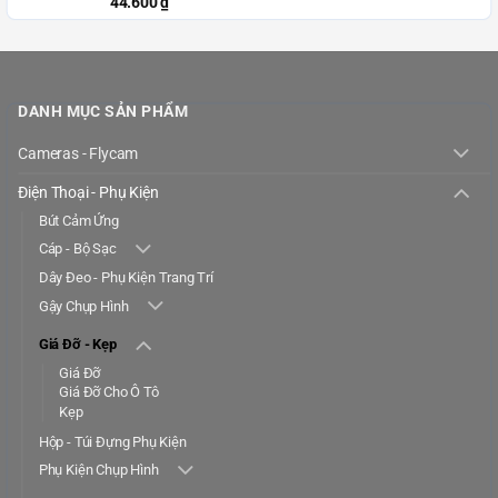
44.600
₫
DANH MỤC SẢN PHẨM
Cameras - Flycam
Điện Thoại - Phụ Kiện
Bút Cảm Ứng
Cáp - Bộ Sạc
Dây Đeo - Phụ Kiện Trang Trí
Gậy Chụp Hình
Giá Đỡ - Kẹp
Giá Đỡ
Giá Đỡ Cho Ô Tô
Kẹp
Hộp - Túi Đựng Phụ Kiện
Phụ Kiện Chụp Hình