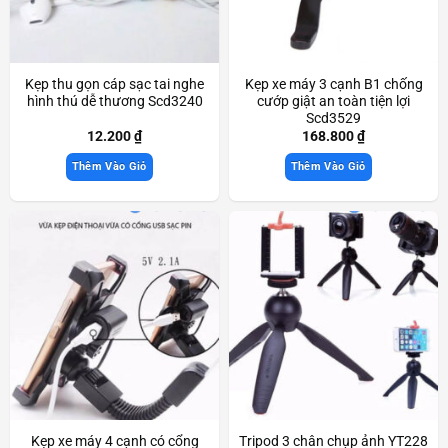
Kẹp thu gọn cáp sạc tai nghe
Kẹp xe máy 3 cạnh B1 chống
hình thú dễ thương Scd3240
cướp giật an toàn tiện lợi
Scd3529
12.200
₫
168.800
₫
Thêm Vào Giỏ
Thêm Vào Giỏ
Kẹp xe máy 4 cạnh có cổng
Tripod 3 chân chụp ảnh YT228