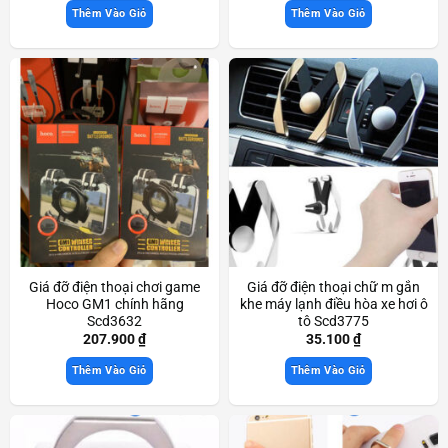
Thêm Vào Giỏ
Thêm Vào Giỏ
Giá đỡ điện thoại chơi game
Giá đỡ điện thoại chữ m gắn
Hoco GM1 chính hãng
khe máy lạnh điều hòa xe hơi ô
Scd3632
tô Scd3775
207.900
₫
35.100
₫
Thêm Vào Giỏ
Thêm Vào Giỏ