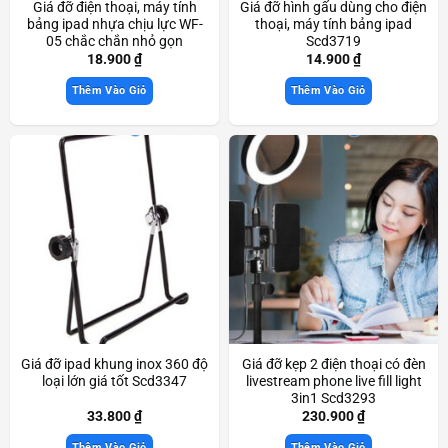
Giá đỡ điện thoại, máy tính
Giá đỡ hình gấu dùng cho điện
bảng ipad nhựa chịu lực WF-
thoại, máy tính bảng ipad
05 chắc chắn nhỏ gọn
Scd3719
Scd3366
18.900
₫
14.900
₫
Thêm Vào Giỏ
Thêm Vào Giỏ
Giá đỡ ipad khung inox 360 độ
Giá đỡ kẹp 2 điện thoại có đèn
loại lớn giá tốt Scd3347
livestream phone live fill light
3in1 Scd3293
33.800
₫
230.900
₫
Thêm Vào Giỏ
Thêm Vào Giỏ