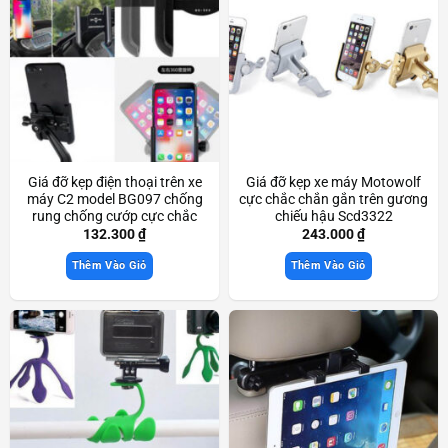
Giá đỡ kẹp điện thoại trên xe
Giá đỡ kẹp xe máy Motowolf
máy C2 model BG097 chống
cực chắc chắn gắn trên gương
rung chống cướp cực chắc
chiếu hậu Scd3322
chắn Scd3357
132.300
₫
243.000
₫
Thêm Vào Giỏ
Thêm Vào Giỏ