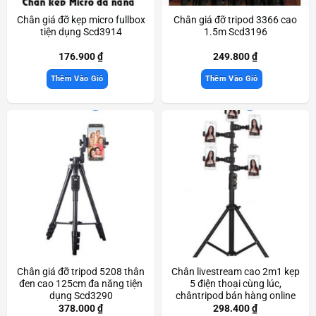
Chân giá đỡ kẹp micro fullbox
Chân giá đỡ tripod 3366 cao
tiện dụng Scd3914
1.5m Scd3196
176.900
₫
249.800
₫
Thêm Vào Giỏ
Thêm Vào Giỏ
Chân giá đỡ tripod 5208 thân
Chân livestream cao 2m1 kẹp
đen cao 125cm đa năng tiện
5 điện thoại cùng lúc,
dụng Scd3290
chântripod bán hàng online
Scd3090
378.000
₫
298.400
₫