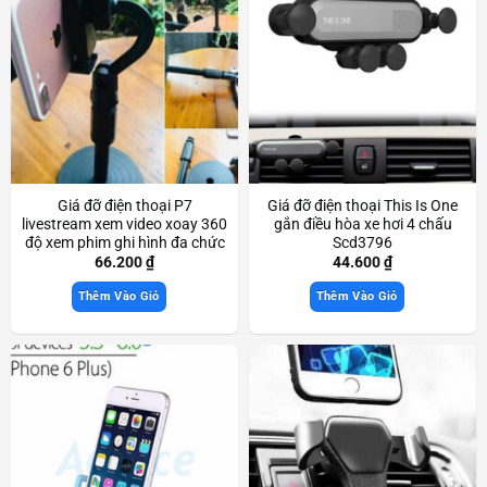
Giá đỡ điện thoại P7
Giá đỡ điện thoại This Is One
livestream xem video xoay 360
gắn điều hòa xe hơi 4 chấu
độ xem phim ghi hình đa chức
Scd3796
năng Scd3311
66.200
₫
44.600
₫
Thêm Vào Giỏ
Thêm Vào Giỏ