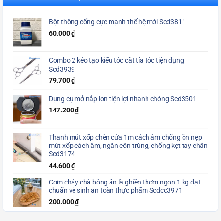
Bột thông cống cực mạnh thế hệ mới Scd3811
60.000
₫
Combo 2 kéo tạo kiểu tóc cắt tỉa tóc tiện đụng
Scd3939
79.700
₫
Dụng cụ mở nắp lon tiện lợi nhanh chóng Scd3501
147.200
₫
Thanh mút xốp chèn cửa 1m cách âm chống ồn nẹp
mút xốp cách âm, ngăn côn trùng, chống kẹt tay chân
Scd3174
44.600
₫
Cơm cháy chà bông ăn là ghiền thơm ngon 1 kg đạt
chuẩn vệ sinh an toàn thực phẩm Scdcc3971
200.000
₫