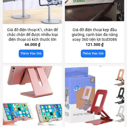
Giá đỡ điện thoại K1, chân đế
Giá đỡ điện thoại kẹp đầu
chắc chắn để được nhiều loại
giường, cạnh bàn đa năng
điện thoại có kích thước lớn
xoay 360 tiện lợi Scd3086
Scd3169
66.000
₫
121.500
₫
Thêm Vào Giỏ
Thêm Vào Giỏ