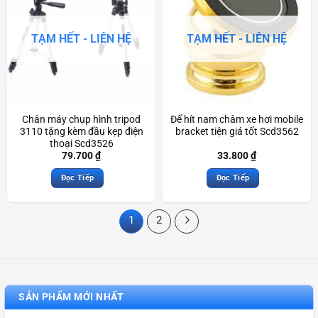
TẠM HẾT - LIÊN HỆ
TẠM HẾT - LIÊN HỆ
Chân máy chụp hình tripod
Đế hít nam châm xe hơi mobile
3110 tặng kèm đầu kẹp điện
bracket tiện giá tốt Scd3562
thoại Scd3526
79.700
₫
33.800
₫
Đọc Tiếp
Đọc Tiếp
1
2
SẢN PHẨM MỚI NHẤT