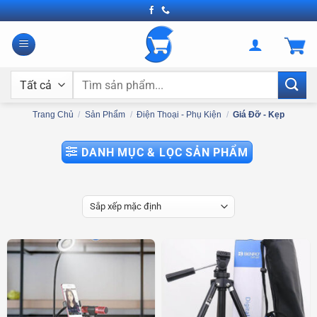
Bỏ
qua
nội
dung
Tìm
kiếm:
Trang Chủ
/
Sản Phẩm
/
Điện Thoại - Phụ Kiện
/
Giá Đỡ - Kẹp
DANH MỤC & LỌC SẢN PHẨM