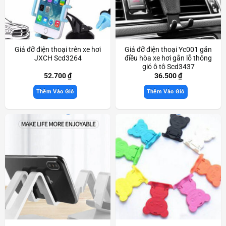
Giá đỡ điện thoại trên xe hơi
Giá đỡ điện thoại Yc001 gắn
JXCH Scd3264
điều hòa xe hơi gắn lỗ thông
gió ô tô Scd3437
52.700
₫
36.500
₫
Thêm Vào Giỏ
Thêm Vào Giỏ