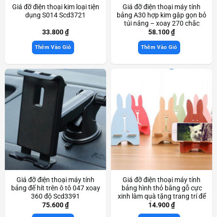
Giá đỡ điện thoại kim loại tiện
Giá đỡ điện thoại máy tính
dụng S014 Scd3721
bảng A30 hợp kim gập gọn bỏ
túi nâng – xoay 270 chắc
chắn Scd3233
33.800
₫
58.100
₫
Thêm Vào Giỏ
Thêm Vào Giỏ
Giá đỡ điện thoại máy tính
Giá đỡ điện thoại máy tính
bảng đế hít trên ô tô 047 xoay
bảng hình thỏ bằng gỗ cực
360 độ Scd3391
xinh làm quà tặng trang trí để
bàn cực dễ thương Scd3845
75.600
₫
14.900
₫