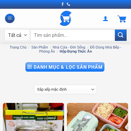
Bỏ
qua
nội
dung
Tìm
kiếm:
Trang Chủ
/
Sản Phẩm
/
Nhà Cửa - Đời Sống
/
Đồ Dùng Nhà Bếp -
Phòng Ăn
/
Hộp Đựng Thức Ăn
DANH MỤC & LỌC SẢN PHẨM