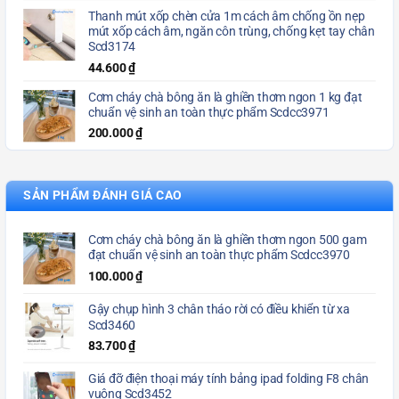
Thanh mút xốp chèn cửa 1m cách âm chống ồn nẹp
mút xốp cách âm, ngăn côn trùng, chống kẹt tay chân
Scd3174
44.600
₫
Cơm cháy chà bông ăn là ghiền thơm ngon 1 kg đạt
chuẩn vệ sinh an toàn thực phẩm Scdcc3971
200.000
₫
SẢN PHẨM ĐÁNH GIÁ CAO
Cơm cháy chà bông ăn là ghiền thơm ngon 500 gam
đạt chuẩn vệ sinh an toàn thực phẩm Scdcc3970
100.000
₫
Gậy chụp hình 3 chân tháo rời có điều khiển từ xa
Scd3460
83.700
₫
Giá đỡ điện thoại máy tính bảng ipad folding F8 chân
vuông Scd3452