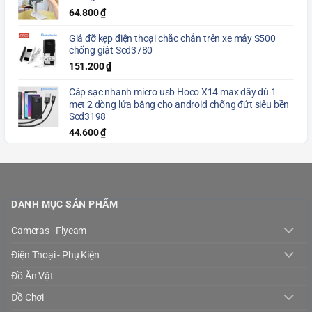
64.800
₫
Giá đỡ kẹp điện thoại chắc chắn trên xe máy S500
chống giật Scd3780
151.200
₫
Cáp sạc nhanh micro usb Hoco X14 max dây dù 1
met 2 dòng lửa băng cho android chống đứt siêu bền
Scd3198
44.600
₫
DANH MỤC SẢN PHẨM
Cameras - Flycam
Điện Thoại - Phụ Kiện
Đồ Ăn Vặt
Đồ Chơi