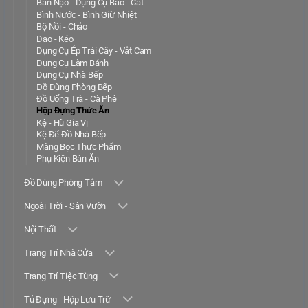
Bàn Nạo - Dụng Cụ Bào - Cắt
Bình Nước - Bình Giữ Nhiệt
Bộ Nồi - Chảo
Dao - Kéo
Dụng Cụ Ép Trái Cây - Vắt Cam
Dụng Cụ Làm Bánh
Dụng Cụ Nhà Bếp
Đồ Dùng Phòng Bếp
Đồ Uống Trà - Cà Phê
Hộp Đựng Thức Ăn
Kệ - Hũ Gia Vị
Kệ Để Đồ Nhà Bếp
Màng Bọc Thực Phẩm
Phụ Kiện Bàn Ăn
Đồ Dùng Phòng Tắm
Ngoài Trời - Sân Vườn
Nội Thất
Trang Trí Nhà Cửa
Trang Trí Tiệc Tùng
Tủ Đựng - Hộp Lưu Trữ