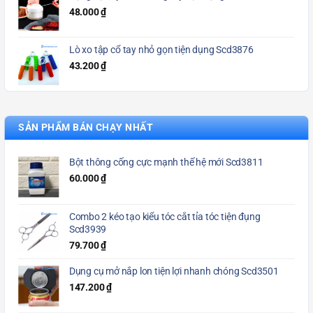
48.000
₫
Lò xo tập cổ tay nhỏ gọn tiện dụng Scd3876
43.200
₫
SẢN PHẨM BÁN CHẠY NHẤT
Bột thông cống cực mạnh thế hệ mới Scd3811
60.000
₫
Combo 2 kéo tạo kiểu tóc cắt tỉa tóc tiện đụng
Scd3939
79.700
₫
Dụng cụ mở nắp lon tiện lợi nhanh chóng Scd3501
147.200
₫