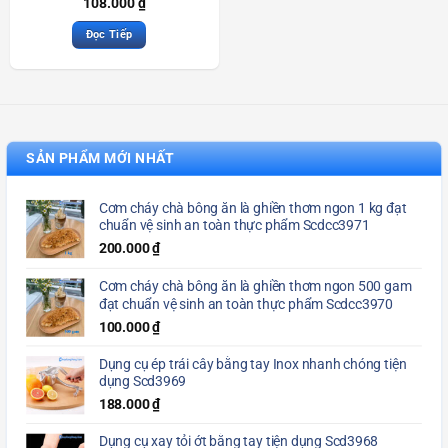
108.000
₫
Đọc Tiếp
SẢN PHẨM MỚI NHẤT
Cơm cháy chà bông ăn là ghiền thơm ngon 1 kg đạt
chuẩn vệ sinh an toàn thực phẩm Scdcc3971
200.000
₫
Cơm cháy chà bông ăn là ghiền thơm ngon 500 gam
đạt chuẩn vệ sinh an toàn thực phẩm Scdcc3970
100.000
₫
Dụng cụ ép trái cây bằng tay Inox nhanh chóng tiện
dụng Scd3969
188.000
₫
Dụng cụ xay tỏi ớt bằng tay tiện dụng Scd3968