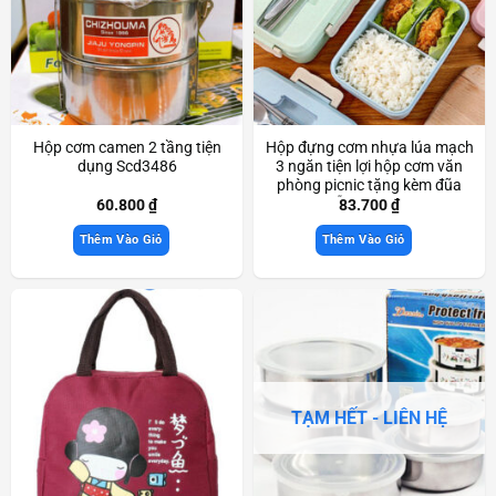
Hộp cơm camen 2 tầng tiện
Hộp đựng cơm nhựa lúa mạch
dụng Scd3486
3 ngăn tiện lợi hộp cơm văn
phòng picnic tặng kèm đũa
muỗng Scd3850
60.800
₫
83.700
₫
Thêm Vào Giỏ
Thêm Vào Giỏ
TẠM HẾT - LIÊN HỆ