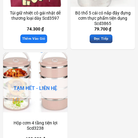
Túi giữ nhiệt cô gái nhật dễ
Bộ thố 5 cái có nắp đậy đựng
thương loại dày Scd3597
cơm thực phẩm tiện dụng
Scd3865
74.300
₫
79.700
₫
Thêm Vào Giỏ
Đọc Tiếp
TẠM HẾT - LIÊN HỆ
Hộp cơm 4 tầng tiện lợi
Scd3238