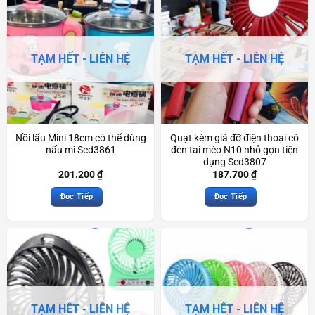
TẠM HẾT - LIÊN HỆ
TẠM HẾT - LIÊN HỆ
Nồi lẩu Mini 18cm có thể dùng
Quạt kèm giá đỡ điện thoại có
nấu mì Scd3861
đèn tai mèo N10 nhỏ gọn tiện
dụng Scd3807
201.200
₫
187.700
₫
Đọc Tiếp
Đọc Tiếp
TẠM HẾT - LIÊN HỆ
TẠM HẾT - LIÊN HỆ