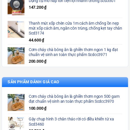
Dụng cụ mở nắp lon tiện lợi nhanh chóng Scd3501
147.200
₫
Thanh mút xốp chèn cửa 1m cách âm chống ồn nẹp
mút xốp cách âm, ngăn côn trùng, chống kẹt tay chân
Scd3174
44.600
₫
Cơm cháy chà bông ăn là ghiền thơm ngon 1 kg đạt
chuẩn vệ sinh an toàn thực phẩm Scdcc3971
200.000
₫
SẢN PHẨM ĐÁNH GIÁ CAO
Cơm cháy chà bông ăn là ghiền thơm ngon 500 gam
đạt chuẩn vệ sinh an toàn thực phẩm Scdcc3970
100.000
₫
Gậy chụp hình 3 chân tháo rời có điều khiển từ xa
Scd3460