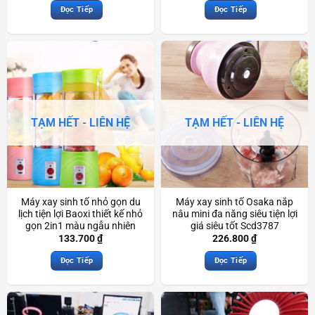
Đọc Tiếp
Đọc Tiếp
TẠM HẾT - LIÊN HỆ
TẠM HẾT - LIÊN HỆ
Máy xay sinh tố nhỏ gọn du
Máy xay sinh tố Osaka nắp
lịch tiện lợi Baoxi thiết kế nhỏ
nâu mini đa năng siêu tiện lợi
gọn 2in1 màu ngẫu nhiên
giá siêu tốt Scd3787
Scd3762
133.700
₫
226.800
₫
Đọc Tiếp
Đọc Tiếp