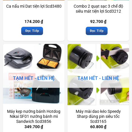
Ca nấu mì Dat tiện lợi Scd3480
Combo 2 quạt sạc 3 chế độ
siêu mát tiện lợi Scd3212
174.200
₫
92.700
₫
Đọc Tiếp
Đọc Tiếp
TẠM HẾT - LIÊN HỆ
TẠM HẾT - LIÊN HỆ
Máy kẹp nướng bánh Hotdog
Máy mài dao kéo Speedy
Nikai SF01 nướng bánh mì
Sharp dùng pin siêu tốc
Sandwich Scd3856
Scd3165
349.700
₫
60.800
₫