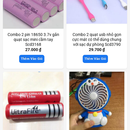
Combo 2 pin 18650 3.7v gắn
Combo 2 quạt usb nhỏ gọn
quạt sạc mini cầm tay
cực mát có thể dùng chung
Scd3168
với sạc dự phòng Scd3790
27.000
₫
29.700
₫
Thêm Vào Giỏ
Thêm Vào Giỏ