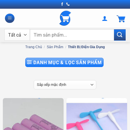
Bỏ
qua
nội
dung
Tìm
kiếm:
Trang Chủ
/
Sản Phẩm
/
Thiết Bị Điện Gia Dụng
DANH MỤC & LỌC SẢN PHẨM