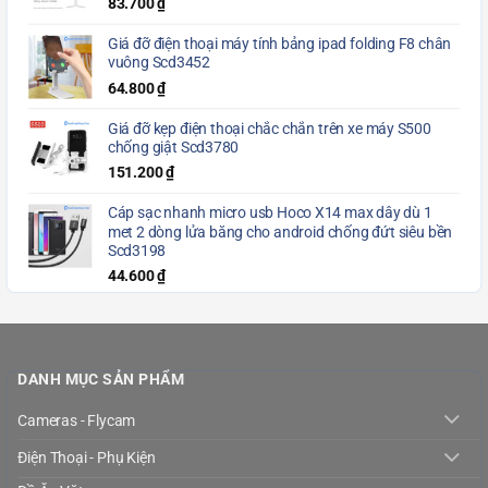
83.700
₫
Giá đỡ điện thoại máy tính bảng ipad folding F8 chân
vuông Scd3452
64.800
₫
Giá đỡ kẹp điện thoại chắc chắn trên xe máy S500
chống giật Scd3780
151.200
₫
Cáp sạc nhanh micro usb Hoco X14 max dây dù 1
met 2 dòng lửa băng cho android chống đứt siêu bền
Scd3198
44.600
₫
DANH MỤC SẢN PHẨM
Cameras - Flycam
Điện Thoại - Phụ Kiện