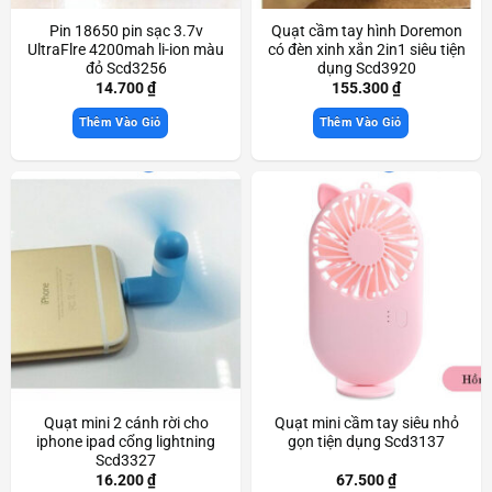
Pin 18650 pin sạc 3.7v
Quạt cầm tay hình Doremon
UltraFlre 4200mah li-ion màu
có đèn xinh xắn 2in1 siêu tiện
đỏ Scd3256
dụng Scd3920
14.700
₫
155.300
₫
Thêm Vào Giỏ
Thêm Vào Giỏ
Quạt mini 2 cánh rời cho
Quạt mini cầm tay siêu nhỏ
iphone ipad cổng lightning
gọn tiện dụng Scd3137
Scd3327
16.200
₫
67.500
₫