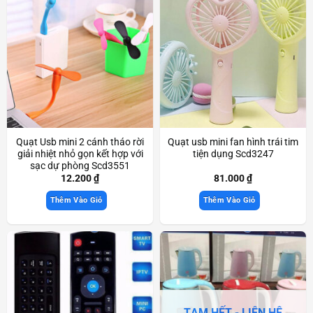
Quạt Usb mini 2 cánh tháo rời
Quạt usb mini fan hình trái tim
giải nhiệt nhỏ gọn kết hợp với
tiện dụng Scd3247
sạc dự phòng Scd3551
12.200
₫
81.000
₫
Thêm Vào Giỏ
Thêm Vào Giỏ
TẠM HẾT - LIÊN HỆ