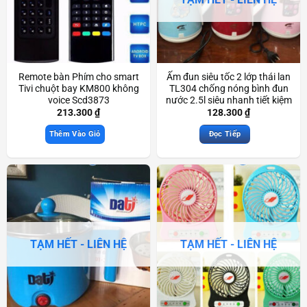
Remote bàn Phím cho smart
Ấm đun siêu tốc 2 lớp thái lan
Tivi chuột bay KM800 không
TL304 chống nóng bình đun
voice Scd3873
nước 2.5l siêu nhanh tiết kiệm
điện Scd3374
213.300
₫
128.300
₫
Thêm Vào Giỏ
Đọc Tiếp
TẠM HẾT - LIÊN HỆ
TẠM HẾT - LIÊN HỆ