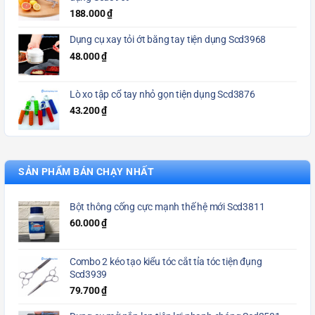
188.000
₫
Dụng cụ xay tỏi ớt bằng tay tiện dụng Scd3968
48.000
₫
Lò xo tập cổ tay nhỏ gọn tiện dụng Scd3876
43.200
₫
SẢN PHẨM BÁN CHẠY NHẤT
Bột thông cống cực mạnh thế hệ mới Scd3811
60.000
₫
Combo 2 kéo tạo kiểu tóc cắt tỉa tóc tiện đụng
Scd3939
79.700
₫