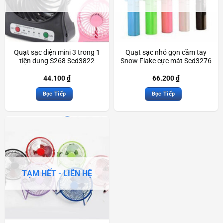
Quạt sạc điện mini 3 trong 1
Quạt sạc nhỏ gọn cầm tay
tiện dụng S268 Scd3822
Snow Flake cực mát Scd3276
44.100
₫
66.200
₫
Đọc Tiếp
Đọc Tiếp
TẠM HẾT - LIÊN HỆ