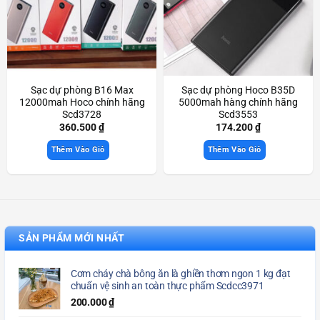
Sạc dự phòng B16 Max
Sạc dự phòng Hoco B35D
12000mah Hoco chính hãng
5000mah hàng chính hãng
Scd3728
Scd3553
360.500
₫
174.200
₫
Thêm Vào Giỏ
Thêm Vào Giỏ
SẢN PHẨM MỚI NHẤT
Cơm cháy chà bông ăn là ghiền thơm ngon 1 kg đạt
chuẩn vệ sinh an toàn thực phẩm Scdcc3971
200.000
₫