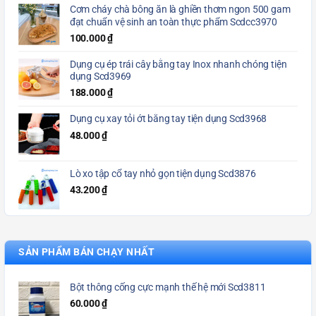
Cơm cháy chà bông ăn là ghiền thơm ngon 500 gam
đạt chuẩn vệ sinh an toàn thực phẩm Scdcc3970
100.000
₫
Dụng cụ ép trái cây bằng tay Inox nhanh chóng tiện
dụng Scd3969
188.000
₫
Dụng cụ xay tỏi ớt bằng tay tiện dụng Scd3968
48.000
₫
Lò xo tập cổ tay nhỏ gọn tiện dụng Scd3876
43.200
₫
SẢN PHẨM BÁN CHẠY NHẤT
Bột thông cống cực mạnh thế hệ mới Scd3811
60.000
₫