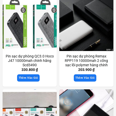
Pin sạc dự phòng QC3.0 Hoco
Pin sạc dự phòng Remax
J47 10000mah chính hãng
RPP119 10000mah 2 cổng
Scd3490
sạc lõi polymer hàng chính
hãng Scd3627
330.800
₫
203.900
₫
Thêm Vào Giỏ
Thêm Vào Giỏ