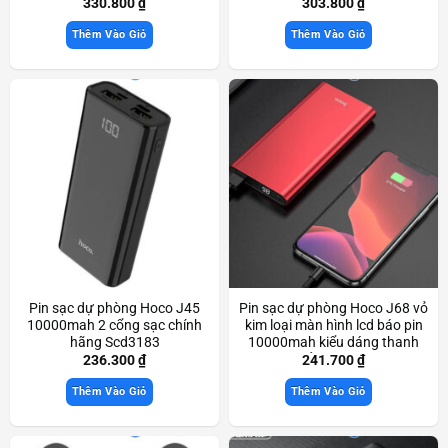
330.800
₫
303.800
₫
Thêm Vào Giỏ
Thêm Vào Giỏ
Pin sạc dự phòng Hoco J45
Pin sạc dự phòng Hoco J68 vỏ
10000mah 2 cổng sạc chính
kim loại màn hình lcd báo pin
hãng Scd3183
10000mah kiểu dáng thanh
lịch nhỏ gọn Scd3759
236.300
₫
241.700
₫
Thêm Vào Giỏ
Thêm Vào Giỏ