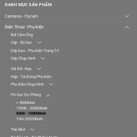
DANH MỤC SẢN PHẨM
Cameras - Flycam
Điện Thoại - Phụ Kiện
Bút Cảm Ứng
Cáp - Bộ Sạc
Dây Đeo - Phụ Kiện Trang Trí
Gậy Chụp Hình
Giá Đỡ - Kẹp
Hộp - Túi Đựng Phụ Kiện
Phụ Kiện Chụp Hình
Pin Sạc Dự Phòng
< 5000Mah
10000 - 20000Mah
5000 - 10000Mah
Trên 20000Mah
Thẻ Nhớ