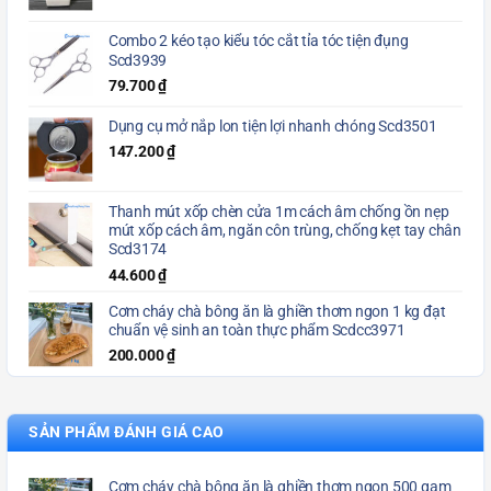
Combo 2 kéo tạo kiểu tóc cắt tỉa tóc tiện đụng
Scd3939
79.700
₫
Dụng cụ mở nắp lon tiện lợi nhanh chóng Scd3501
147.200
₫
Thanh mút xốp chèn cửa 1m cách âm chống ồn nẹp
mút xốp cách âm, ngăn côn trùng, chống kẹt tay chân
Scd3174
44.600
₫
Cơm cháy chà bông ăn là ghiền thơm ngon 1 kg đạt
chuẩn vệ sinh an toàn thực phẩm Scdcc3971
200.000
₫
SẢN PHẨM ĐÁNH GIÁ CAO
Cơm cháy chà bông ăn là ghiền thơm ngon 500 gam