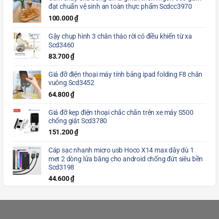
đạt chuẩn vệ sinh an toàn thực phẩm Scdcc3970
100.000
₫
Gậy chụp hình 3 chân tháo rời có điều khiển từ xa
Scd3460
83.700
₫
Giá đỡ điện thoại máy tính bảng ipad folding F8 chân
vuông Scd3452
64.800
₫
Giá đỡ kẹp điện thoại chắc chắn trên xe máy S500
chống giật Scd3780
151.200
₫
Cáp sạc nhanh micro usb Hoco X14 max dây dù 1
met 2 dòng lửa băng cho android chống đứt siêu bền
Scd3198
44.600
₫