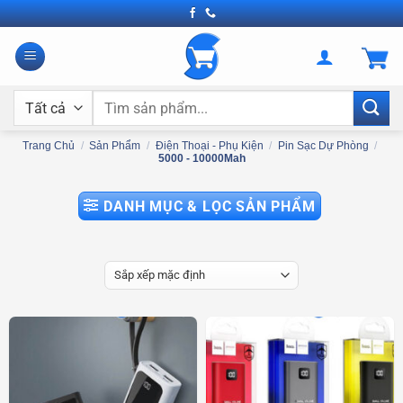
Bỏ
qua
nội
dung
Tìm
kiếm:
Trang Chủ
/
Sản Phẩm
/
Điện Thoại - Phụ Kiện
/
Pin Sạc Dự Phòng
/
5000 - 10000Mah
DANH MỤC & LỌC SẢN PHẨM