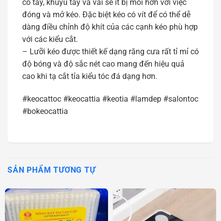
cổ tay, khuỷu tay và vai sẽ ít bị mỏi hơn với việc
đóng và mở kéo. Đặc biệt kéo có vít để có thể dễ
dàng điều chỉnh độ khít của các cạnh kéo phù hợp
với các kiểu cắt.
– Lưỡi kéo được thiết kế dạng răng cưa rất tỉ mỉ có
độ bóng và độ sắc nét cao mang đến hiệu quả
cao khi tạ cắt tỉa kiểu tóc đá dạng hơn.
#keocattoc #keocattia #keotia #lamdep #salontoc
#bokeocattia
SẢN PHẨM TƯƠNG TỰ