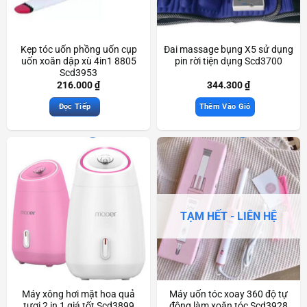
Kẹp tóc uốn phồng uốn cụp
Đai massage bụng X5 sử dụng
uốn xoăn dập xù 4in1 8805
pin rời tiện dụng Scd3700
Scd3953
216.000
₫
344.300
₫
Đọc Tiếp
Thêm Vào Giỏ
TẠM HẾT - LIÊN HỆ
Máy xông hơi mặt hoa quả
Máy uốn tóc xoay 360 độ tự
tươi 2 in 1 giá tốt Scd3899
động làm xoăn tóc Scd3928