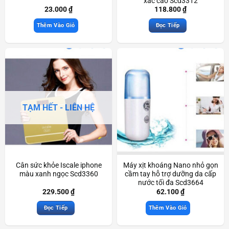
xác cao Scd3312
23.000
₫
118.800
₫
Thêm Vào Giỏ
Đọc Tiếp
TẠM HẾT - LIÊN HỆ
Cân sức khỏe Iscale iphone
Máy xịt khoáng Nano nhỏ gọn
màu xanh ngọc Scd3360
cầm tay hỗ trợ dưỡng da cấp
nước tối đa Scd3664
229.500
₫
62.100
₫
Đọc Tiếp
Thêm Vào Giỏ