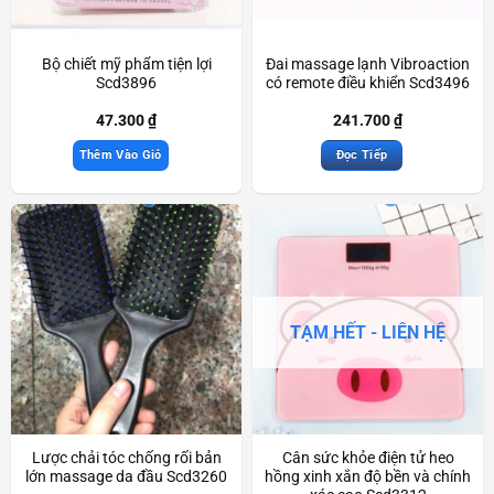
Bộ chiết mỹ phẩm tiện lợi
Đai massage lạnh Vibroaction
Scd3896
có remote điều khiển Scd3496
47.300
₫
241.700
₫
Thêm Vào Giỏ
Đọc Tiếp
TẠM HẾT - LIÊN HỆ
Lược chải tóc chống rối bản
Cân sức khỏe điện tử heo
lớn massage da đầu Scd3260
hồng xinh xắn độ bền và chính