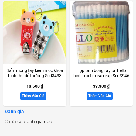
Bấm móng tay kiêm móc khóa
Hộp tăm bông ráy tai hello
hình thú dễ thương Scd3433
hình trái tim cao cấp Scd3946
13.500
₫
33.800
₫
Thêm Vào Giỏ
Thêm Vào Giỏ
Đánh giá
Chưa có đánh giá nào.