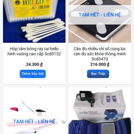
TẠM HẾT - LIÊN HỆ
Hộp tăm bông ráy tai hello
Cân đo nhiều chỉ số cùng lúc
hình vuông cao cấp Scd3132
cân đo sức khỏe thông minh
Scd3470
24.300
₫
216.000
₫
Thêm Vào Giỏ
Đọc Tiếp
TẠM HẾT - LIÊN HỆ