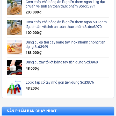
Cơm cháy chà bông ăn là ghiền thơm ngon 1 kg đạt
chuẩn vệ sinh an toàn thực phẩm Scdcc3971
200.000
₫
Cơm cháy chà bông ăn là ghiền thơm ngon 500 gam
đạt chuẩn vệ sinh an toàn thực phẩm Scdcc3970
100.000
₫
Dụng cụ ép trái cây bằng tay Inox nhanh chóng tiện
dụng Scd3969
188.000
₫
Dụng cụ xay tỏi ớt bằng tay tiện dụng Scd3968
48.000
₫
Lò xo tập cổ tay nhỏ gọn tiện dụng Scd3876
43.200
₫
SẢN PHẨM BÁN CHẠY NHẤT