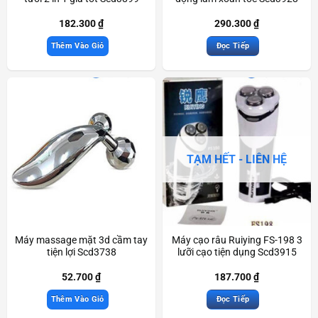
182.300
₫
290.300
₫
Thêm Vào Giỏ
Đọc Tiếp
TẠM HẾT - LIÊN HỆ
Máy massage mặt 3d cầm tay
Máy cạo râu Ruiying FS-198 3
tiện lợi Scd3738
lưỡi cạo tiện dụng Scd3915
52.700
₫
187.700
₫
Thêm Vào Giỏ
Đọc Tiếp