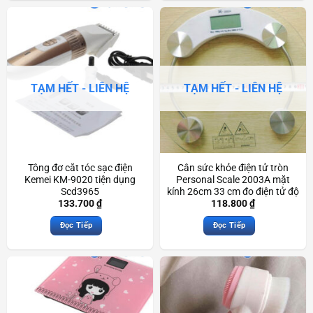
TẠM HẾT - LIÊN HỆ
TẠM HẾT - LIÊN HỆ
Tông đơ cắt tóc sạc điện
Cân sức khỏe điện tử tròn
Kemei KM-9020 tiện dụng
Personal Scale 2003A mặt
Scd3965
kính 26cm 33 cm đo điện tử độ
chính xác cao Scd3607
133.700
₫
118.800
₫
Đọc Tiếp
Đọc Tiếp