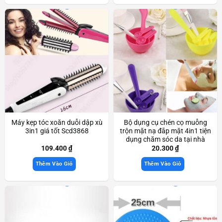
Máy kẹp tóc xoăn duỗi dập xù
Bộ dụng cụ chén cọ muỗng
3in1 giá tốt Scd3868
trộn mặt nạ đắp mặt 4in1 tiện
dụng chăm sóc da tại nhà
Scd3580
109.400
₫
20.300
₫
Thêm Vào Giỏ
Thêm Vào Giỏ