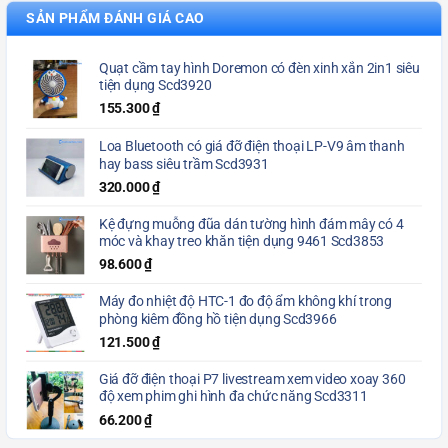
SẢN PHẨM ĐÁNH GIÁ CAO
Quạt cầm tay hình Doremon có đèn xinh xắn 2in1 siêu
tiện dụng Scd3920
155.300
₫
Loa Bluetooth có giá đỡ điện thoại LP-V9 âm thanh
hay bass siêu trầm Scd3931
320.000
₫
Kệ đựng muỗng đũa dán tường hình đám mây có 4
móc và khay treo khăn tiện dụng 9461 Scd3853
98.600
₫
Máy đo nhiệt độ HTC-1 đo độ ẩm không khí trong
phòng kiêm đồng hồ tiện dụng Scd3966
121.500
₫
Giá đỡ điện thoại P7 livestream xem video xoay 360
độ xem phim ghi hình đa chức năng Scd3311
66.200
₫