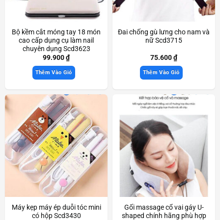
Bộ kềm cắt móng tay 18 món
Đai chống gù lưng cho nam và
cao cấp dụng cụ làm nail
nữ Scd3715
chuyên dụng Scd3623
99.900
₫
75.600
₫
Thêm Vào Giỏ
Thêm Vào Giỏ
Máy kẹp máy ép duỗi tóc mini
Gối massage cổ vai gáy U-
có hộp Scd3430
shaped chính hãng phù hợp