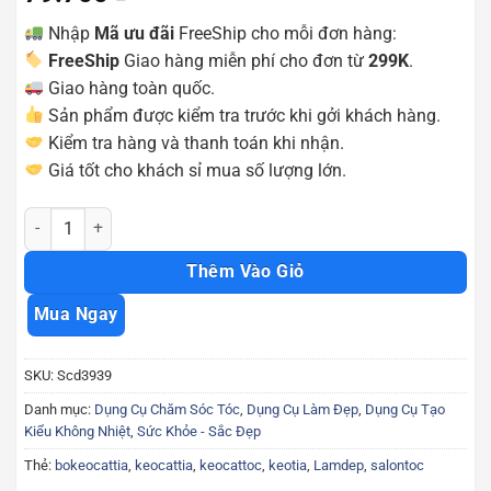
Nhập
Mã ưu đãi
FreeShip cho mỗi đơn hàng:
FreeShip
Giao hàng miễn phí cho đơn từ
299K
.
Giao hàng toàn quốc.
Sản phẩm được kiểm tra trước khi gởi khách hàng.
Kiểm tra hàng và thanh toán khi nhận.
Giá tốt cho khách sỉ mua số lượng lớn.
Combo 2 kéo tạo kiểu tóc cắt tỉa tóc tiện đụng Scd3939 số lượng
Thêm Vào Giỏ
Mua Ngay
SKU:
Scd3939
Danh mục:
Dụng Cụ Chăm Sóc Tóc
,
Dụng Cụ Làm Đẹp
,
Dụng Cụ Tạo
Kiểu Không Nhiệt
,
Sức Khỏe - Sắc Đẹp
Thẻ:
bokeocattia
,
keocattia
,
keocattoc
,
keotia
,
Lamdep
,
salontoc