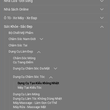
Nhà Cửa - Đời Sống
Nhà Sách Online
Ô Tô - Xe Máy - Xe Đạp
Sức Khỏe - Sắc Đẹp
Bộ Chiết Mỹ Phẩm
Chăm Sóc Nam Giới
Chăm Sóc Tai
Dụng Cụ Làm Đẹp
Chăm Sóc Móng
Cọ Trang Điểm
Dụng Cụ Chăm Sóc Da Mặt
Dụng Cụ Chăm Sóc Tóc
Dụng Cụ Tạo Kiểu Không Nhiệt
Máy Tạo Kiểu Tóc
Dụng Cụ Làm Móng
Dụng Cụ Làm Tóc Không Dùng Nhiệt
Máy Massage - Làm Gọn Cơ Thể
Máy Rửa - Massage Mặt