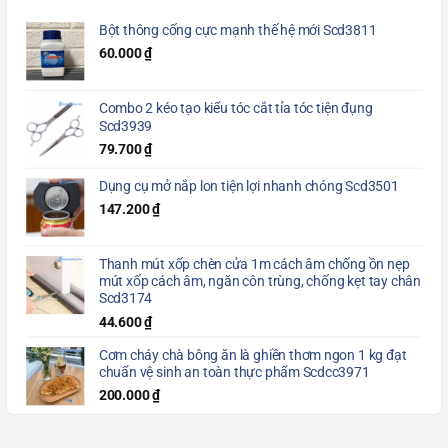
Bột thông cống cực mạnh thế hệ mới Scd3811
60.000
₫
Combo 2 kéo tạo kiểu tóc cắt tỉa tóc tiện đụng
Scd3939
79.700
₫
Dụng cụ mở nắp lon tiện lợi nhanh chóng Scd3501
147.200
₫
Thanh mút xốp chèn cửa 1m cách âm chống ồn nẹp
mút xốp cách âm, ngăn côn trùng, chống kẹt tay chân
Scd3174
44.600
₫
Cơm cháy chà bông ăn là ghiền thơm ngon 1 kg đạt
chuẩn vệ sinh an toàn thực phẩm Scdcc3971
200.000
₫