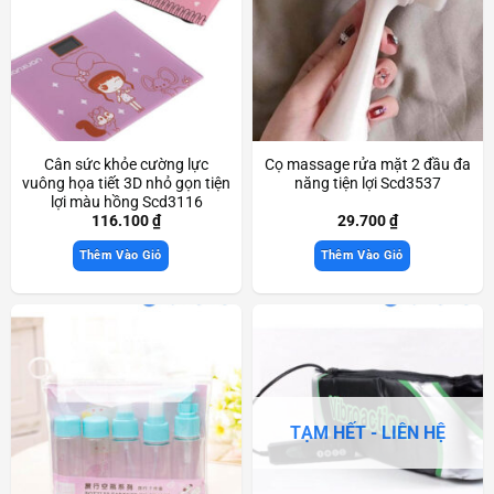
Cân sức khỏe cường lực
Cọ massage rửa mặt 2 đầu đa
vuông họa tiết 3D nhỏ gọn tiện
năng tiện lợi Scd3537
lợi màu hồng Scd3116
116.100
₫
29.700
₫
Thêm Vào Giỏ
Thêm Vào Giỏ
TẠM HẾT - LIÊN HỆ