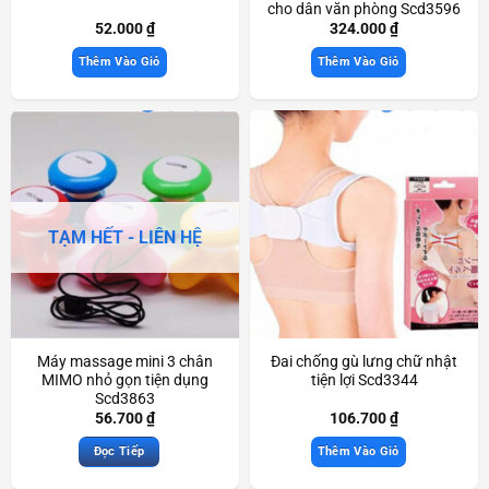
cho dân văn phòng Scd3596
52.000
₫
324.000
₫
Thêm Vào Giỏ
Thêm Vào Giỏ
TẠM HẾT - LIÊN HỆ
Máy massage mini 3 chân
Đai chống gù lưng chữ nhật
MIMO nhỏ gọn tiện dụng
tiện lợi Scd3344
Scd3863
56.700
₫
106.700
₫
Đọc Tiếp
Thêm Vào Giỏ