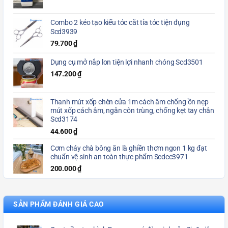
Combo 2 kéo tạo kiểu tóc cắt tỉa tóc tiện đụng
Scd3939
79.700
₫
Dụng cụ mở nắp lon tiện lợi nhanh chóng Scd3501
147.200
₫
Thanh mút xốp chèn cửa 1m cách âm chống ồn nẹp
mút xốp cách âm, ngăn côn trùng, chống kẹt tay chân
Scd3174
44.600
₫
Cơm cháy chà bông ăn là ghiền thơm ngon 1 kg đạt
chuẩn vệ sinh an toàn thực phẩm Scdcc3971
200.000
₫
SẢN PHẨM ĐÁNH GIÁ CAO