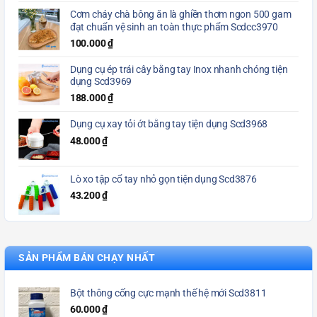
Cơm cháy chà bông ăn là ghiền thơm ngon 500 gam
đạt chuẩn vệ sinh an toàn thực phẩm Scdcc3970
100.000
₫
Dụng cụ ép trái cây bằng tay Inox nhanh chóng tiện
dụng Scd3969
188.000
₫
Dụng cụ xay tỏi ớt bằng tay tiện dụng Scd3968
48.000
₫
Lò xo tập cổ tay nhỏ gọn tiện dụng Scd3876
43.200
₫
SẢN PHẨM BÁN CHẠY NHẤT
Bột thông cống cực mạnh thế hệ mới Scd3811
60.000
₫