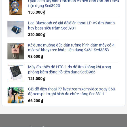
Quạt cầm tay hình Doremon có đèn xinh xắn 2in1 siêu
tiện dụng Scd3920
155.300
₫
Loa Bluetooth có giá đỡ điện thoại LP-V9 âm thanh
hay bass siêu trầm Scd3931
320.000
₫
Kệ đựng muỗng đũa dán tường hình đám mây có 4
móc và khay treo khăn tiện dụng 9461 Scd3853
98.600
₫
Máy đo nhiệt độ HTC-1 đo độ ẩm không khí trong
phòng kiêm đồng hồ tiện dụng Scd3966
121.500
₫
Giá đỡ điện thoại P7 livestream xem video xoay 360
độ xem phim ghi hình đa chức năng Scd3311
66.200
₫