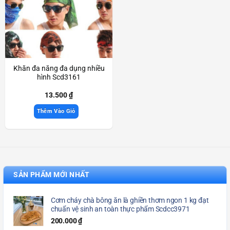
Khăn đa năng đa dụng nhiều
hình Scd3161
13.500
₫
Thêm Vào Giỏ
SẢN PHẨM MỚI NHẤT
Cơm cháy chà bông ăn là ghiền thơm ngon 1 kg đạt
chuẩn vệ sinh an toàn thực phẩm Scdcc3971
200.000
₫