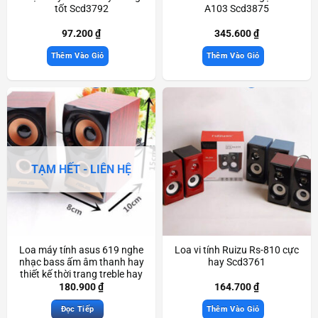
tốt Scd3792
A103 Scd3875
97.200
₫
345.600
₫
Thêm Vào Giỏ
Thêm Vào Giỏ
TẠM HẾT - LIÊN HỆ
Loa máy tính asus 619 nghe
Loa vi tính Ruizu Rs-810 cực
nhạc bass ấm âm thanh hay
hay Scd3761
thiết kế thời trang treble hay
Scd3830
180.900
₫
164.700
₫
Đọc Tiếp
Thêm Vào Giỏ