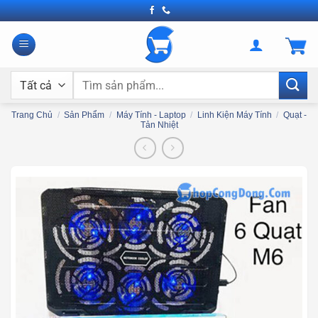
Bỏ
qua
nội
dung
Tìm
kiếm:
Trang Chủ
/
Sản Phẩm
/
Máy Tính - Laptop
/
Linh Kiện Máy Tính
/
Quạt -
Tản Nhiệt