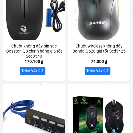
Chuột không dây pin sạc
Chuột wireless không dây
Bosston Q8 chính hãng giá tốt
Banda G620 giá tốt Scd3425
Scd3540
170.100
₫
74.300
₫
Thêm Vào Giỏ
Thêm Vào Giỏ