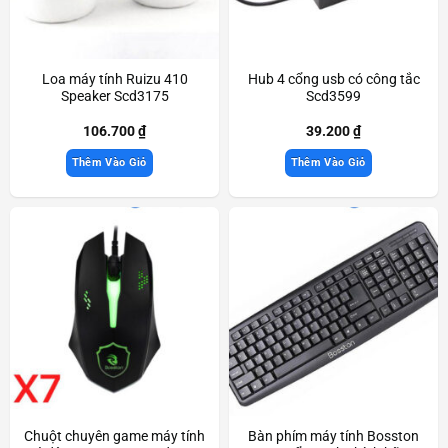
Loa máy tính Ruizu 410
Hub 4 cổng usb có công tắc
Speaker Scd3175
Scd3599
106.700
₫
39.200
₫
Thêm Vào Giỏ
Thêm Vào Giỏ
Chuột chuyên game máy tính
Bàn phím máy tính Bosston