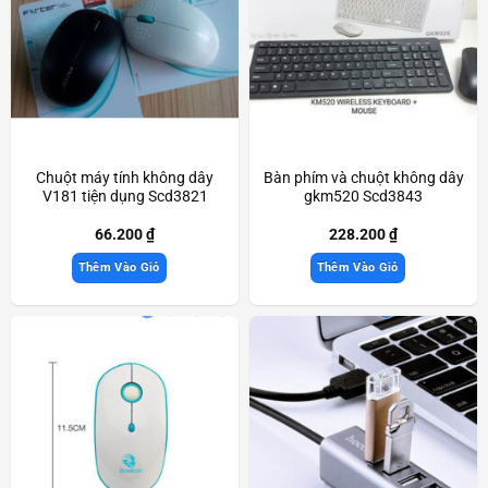
Chuột máy tính không dây
Bàn phím và chuột không dây
V181 tiện dụng Scd3821
gkm520 Scd3843
66.200
₫
228.200
₫
Thêm Vào Giỏ
Thêm Vào Giỏ