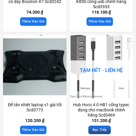
có dây Bosston X7 Scd3242
K830 cổng usb chính hãng
Scd3353
74.300
₫
116.100
₫
Thêm Vào Giỏ
Thêm Vào Giỏ
TẠM HẾT - LIÊN HỆ
Đế tản nhiệt laptop s1 giá tốt
Hub Hoco 4 ổ HB1 cổng typec
Scd3773
dùng cho macbook chính
hãng Scd3469
120.200
₫
151.200
₫
Thêm Vào Giỏ
Đọc Tiếp