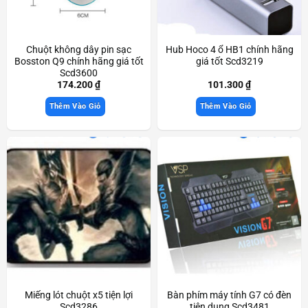
Chuột không dây pin sạc
Hub Hoco 4 ổ HB1 chính hãng
Bosston Q9 chính hãng giá tốt
giá tốt Scd3219
Scd3600
174.200
₫
101.300
₫
Thêm Vào Giỏ
Thêm Vào Giỏ
Miếng lót chuột x5 tiện lợi
Bàn phím máy tính G7 có đèn
Scd3286
tiện dụng Scd3481