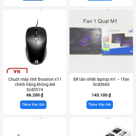
Chuột máy tính Bosston x11
Đế tản nhiệt laptop m1 – 1fan
chính hãng không led
Scd3660
Scd3574
66.200
₫
143.100
₫
Thêm Vào Giỏ
Thêm Vào Giỏ