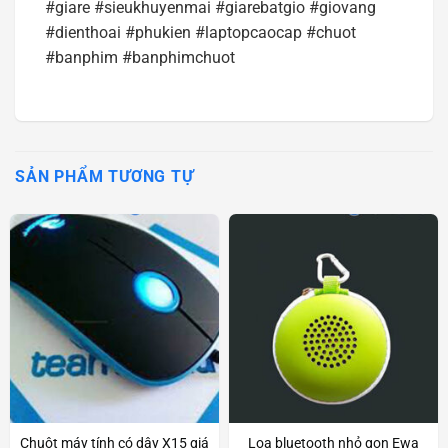
#giare #sieukhuyenmai #giarebatgio #giovang
#dienthoai #phukien #laptopcaocap #chuot
#banphim #banphimchuot
SẢN PHẨM TƯƠNG TỰ
Chuột máy tính có dây X15 giá
Loa bluetooth nhỏ gọn Ewa