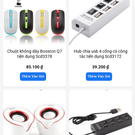
Chuột không dây Bosston Q7
Hub chia usb 4 cổng có công
tiện dụng Scd3378
tắc tiện dụng Scd3172
85.100
₫
39.200
₫
Thêm Vào Giỏ
Thêm Vào Giỏ