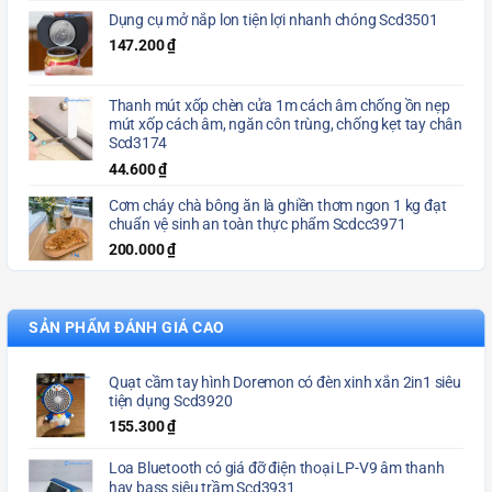
Dụng cụ mở nắp lon tiện lợi nhanh chóng Scd3501
147.200
₫
Thanh mút xốp chèn cửa 1m cách âm chống ồn nẹp
mút xốp cách âm, ngăn côn trùng, chống kẹt tay chân
Scd3174
44.600
₫
Cơm cháy chà bông ăn là ghiền thơm ngon 1 kg đạt
chuẩn vệ sinh an toàn thực phẩm Scdcc3971
200.000
₫
SẢN PHẨM ĐÁNH GIÁ CAO
Quạt cầm tay hình Doremon có đèn xinh xắn 2in1 siêu
tiện dụng Scd3920
155.300
₫
Loa Bluetooth có giá đỡ điện thoại LP-V9 âm thanh
hay bass siêu trầm Scd3931