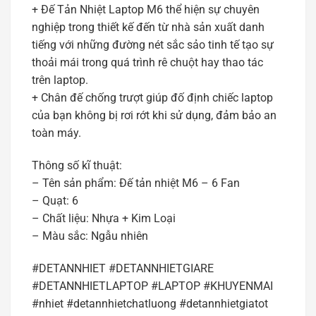
+ Đế Tản Nhiệt Laptop M6 thể hiện sự chuyên
nghiệp trong thiết kế đến từ nhà sản xuất danh
tiếng với những đường nét sắc sảo tinh tế tạo sự
thoải mái trong quá trình rê chuột hay thao tác
trên laptop.
+ Chân đế chống trượt giúp đố định chiếc laptop
của bạn không bị rơi rớt khi sử dụng, đảm bảo an
toàn máy.
Thông số kĩ thuật:
– Tên sản phẩm: Đế tản nhiệt M6 – 6 Fan
– Quạt: 6
– Chất liệu: Nhựa + Kim Loại
– Màu sắc: Ngẫu nhiên
#DETANNHIET #DETANNHIETGIARE
#DETANNHIETLAPTOP #LAPTOP #KHUYENMAI
#nhiet #detannhietchatluong #detannhietgiatot