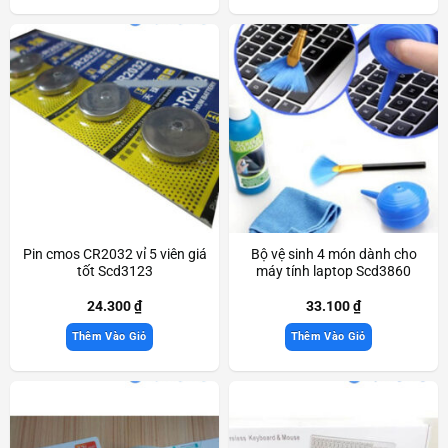
Pin cmos CR2032 vỉ 5 viên giá
Bộ vệ sinh 4 món dành cho
tốt Scd3123
máy tính laptop Scd3860
24.300
₫
33.100
₫
Thêm Vào Giỏ
Thêm Vào Giỏ