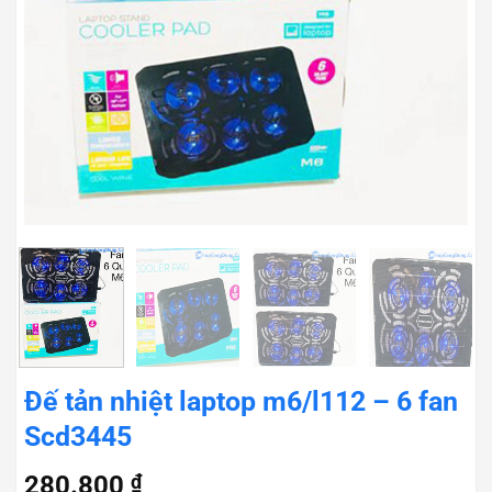
Đế tản nhiệt laptop m6/l112 – 6 fan
Scd3445
280.800
₫