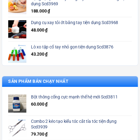
dụng Scd3969
188.000
₫
Dụng cụ xay tỏi ớt bằng tay tiện dụng Scd3968
48.000
₫
Lò xo tập cổ tay nhỏ gọn tiện dụng Scd3876
43.200
₫
SẢN PHẨM BÁN CHẠY NHẤT
Bột thông cống cực mạnh thế hệ mới Scd3811
60.000
₫
Combo 2 kéo tạo kiểu tóc cắt tỉa tóc tiện đụng
Scd3939
79.700
₫