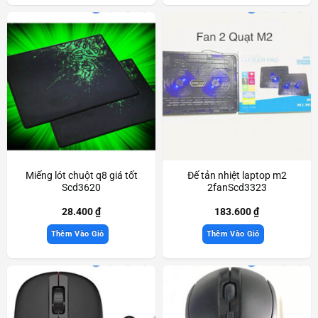
Miếng lót chuột q8 giá tốt
Đế tản nhiệt laptop m2
Scd3620
2fanScd3323
28.400
₫
183.600
₫
Thêm Vào Giỏ
Thêm Vào Giỏ