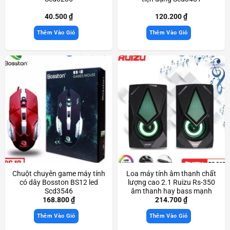
40.500
₫
120.200
₫
Thêm Vào Giỏ
Thêm Vào Giỏ
Chuột chuyên game máy tính
Loa máy tính âm thanh chất
có dây Bosston BS12 led
lượng cao 2.1 Ruizu Rs-350
Scd3546
âm thanh hay bass mạnh
Scd3436
168.800
₫
214.700
₫
Thêm Vào Giỏ
Thêm Vào Giỏ