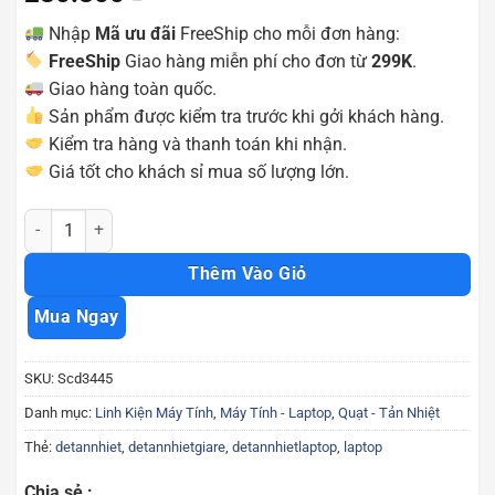
Nhập
Mã ưu đãi
FreeShip cho mỗi đơn hàng:
FreeShip
Giao hàng miễn phí cho đơn từ
299K
.
Giao hàng toàn quốc.
Sản phẩm được kiểm tra trước khi gởi khách hàng.
Kiểm tra hàng và thanh toán khi nhận.
Giá tốt cho khách sỉ mua số lượng lớn.
Đế tản nhiệt laptop m6/l112 - 6 fan Scd3445 số lượng
Thêm Vào Giỏ
Mua Ngay
SKU:
Scd3445
Danh mục:
Linh Kiện Máy Tính
,
Máy Tính - Laptop
,
Quạt - Tản Nhiệt
Thẻ:
detannhiet
,
detannhietgiare
,
detannhietlaptop
,
laptop
Chia sẻ :