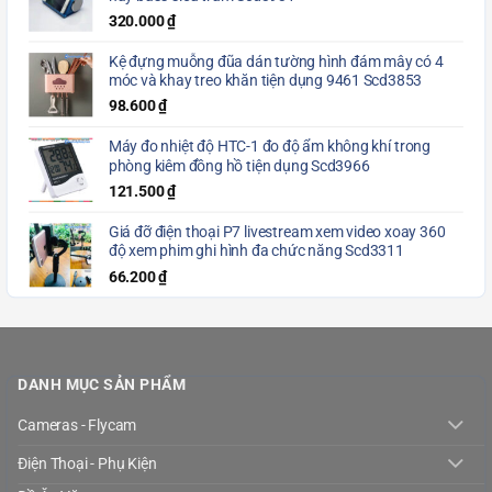
320.000
₫
Kệ đựng muỗng đũa dán tường hình đám mây có 4
móc và khay treo khăn tiện dụng 9461 Scd3853
98.600
₫
Máy đo nhiệt độ HTC-1 đo độ ẩm không khí trong
phòng kiêm đồng hồ tiện dụng Scd3966
121.500
₫
Giá đỡ điện thoại P7 livestream xem video xoay 360
độ xem phim ghi hình đa chức năng Scd3311
66.200
₫
DANH MỤC SẢN PHẨM
Cameras - Flycam
Điện Thoại - Phụ Kiện