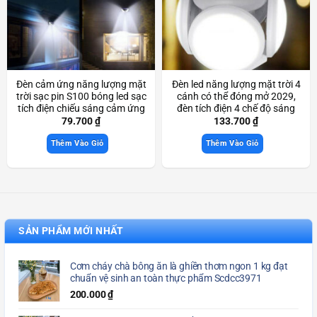
Đèn cảm ứng năng lượng mặt
Đèn led năng lượng mặt trời 4
trời sạc pin S100 bóng led sạc
cánh có thể đóng mở 2029,
tích điện chiếu sáng cảm ứng
đèn tích điện 4 chế độ sáng
thông minh Scd3530
Scd3590
79.700
₫
133.700
₫
Thêm Vào Giỏ
Thêm Vào Giỏ
SẢN PHẨM MỚI NHẤT
Cơm cháy chà bông ăn là ghiền thơm ngon 1 kg đạt
chuẩn vệ sinh an toàn thực phẩm Scdcc3971
200.000
₫