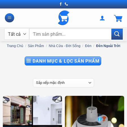
Bỏ
qua
nội
dung
Tìm
kiếm:
Trang Chủ
/
Sản Phẩm
/
Nhà Cửa - Đời Sống
/
Đèn
/
Đèn Ngoài Trời
DANH MỤC & LỌC SẢN PHẨM