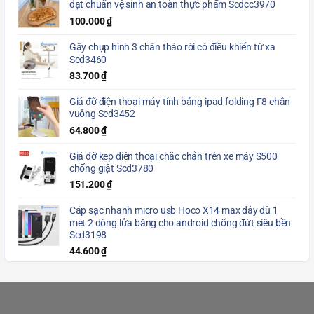
đạt chuẩn vệ sinh an toàn thực phẩm Scdcc3970
100.000
₫
Gậy chụp hình 3 chân tháo rời có điều khiển từ xa
Scd3460
83.700
₫
Giá đỡ điện thoại máy tính bảng ipad folding F8 chân
vuông Scd3452
64.800
₫
Giá đỡ kẹp điện thoại chắc chắn trên xe máy S500
chống giật Scd3780
151.200
₫
Cáp sạc nhanh micro usb Hoco X14 max dây dù 1
met 2 dòng lửa băng cho android chống đứt siêu bền
Scd3198
44.600
₫