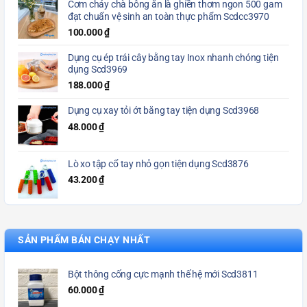
Cơm cháy chà bông ăn là ghiền thơm ngon 500 gam
đạt chuẩn vệ sinh an toàn thực phẩm Scdcc3970
100.000
₫
Dụng cụ ép trái cây bằng tay Inox nhanh chóng tiện
dụng Scd3969
188.000
₫
Dụng cụ xay tỏi ớt bằng tay tiện dụng Scd3968
48.000
₫
Lò xo tập cổ tay nhỏ gọn tiện dụng Scd3876
43.200
₫
SẢN PHẨM BÁN CHẠY NHẤT
Bột thông cống cực mạnh thế hệ mới Scd3811
60.000
₫