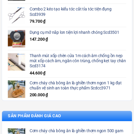
Combo 2 kéo tạo kiểu tóc cắt tỉa tóc tiện đụng
Scd3939
79.700
₫
Dụng cụ mở nắp lon tiện lợi nhanh chóng Scd3501
147.200
₫
Thanh mút xốp chèn cửa 1m cách âm chống ồn nẹp
mút xốp cách âm, ngăn côn trùng, chống kẹt tay chân
Scd3174
44.600
₫
Cơm cháy chà bông ăn là ghiền thơm ngon 1 kg đạt
chuẩn vệ sinh an toàn thực phẩm Scdcc3971
200.000
₫
SẢN PHẨM ĐÁNH GIÁ CAO
Cơm cháy chà bông ăn là ghiền thơm ngon 500 gam