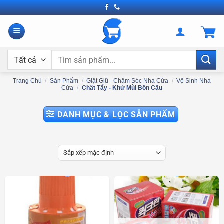
Bỏ
qua
nội
dung
Tìm
kiếm:
Trang Chủ
/
Sản Phẩm
/
Giặt Giũ - Chăm Sóc Nhà Cửa
/
Vệ Sinh Nhà
Cửa
/
Chất Tẩy - Khử Mùi Bồn Cầu
DANH MỤC & LỌC SẢN PHẨM