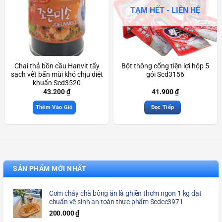
TẠM HẾT - LIÊN HỆ
Chai thả bồn cầu Hanvit tẩy
Bột thông cống tiện lợi hộp 5
sạch vết bẩn mùi khó chịu diệt
gói Scd3156
khuẩn Scd3520
43.200
₫
41.900
₫
Thêm Vào Giỏ
Đọc Tiếp
SẢN PHẨM MỚI NHẤT
Cơm cháy chà bông ăn là ghiền thơm ngon 1 kg đạt
chuẩn vệ sinh an toàn thực phẩm Scdcc3971
200.000
₫