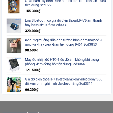
Quạt cầm tay hình Doremon có đèn xinh xắn 2in1 siêu
tiện dụng Scd3920
155.300
₫
Loa Bluetooth có giá đỡ điện thoại LP-V9 âm thanh
hay bass siêu trầm Scd3931
320.000
₫
Kệ đựng muỗng đũa dán tường hình đám mây có 4
móc và khay treo khăn tiện dụng 9461 Scd3853
98.600
₫
Máy đo nhiệt độ HTC-1 đo độ ẩm không khí trong
phòng kiêm đồng hồ tiện dụng Scd3966
121.500
₫
Giá đỡ điện thoại P7 livestream xem video xoay 360
độ xem phim ghi hình đa chức năng Scd3311
66.200
₫