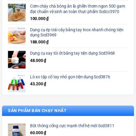
Cơm cháy chà bông ăn là ghiền thơm ngon 500 gam
đạt chuẩn vệ sinh an toàn thực phẩm Scdcc3970
100.000
₫
Dụng cụ ép trái cây bằng tay Inox nhanh chóng tiện
dụng Scd3969
188.000
₫
Dụng cụ xay tỏi ớt bằng tay tiện dụng Scd3968
48.000
₫
Lò xo tập cổ tay nhỏ gọn tiện dụng Scd3876
43.200
₫
SẢN PHẨM BÁN CHẠY NHẤT
Bột thông cống cực mạnh thế hệ mới Scd3811
60.000
₫