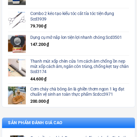
Combo 2 kéo tạo kiểu tóc cắt tỉa tóc tiện đụng
Scd3939
79.700
₫
Dụng cụ mở nắp lon tiện lợi nhanh chóng Scd3501
147.200
₫
Thanh mút xốp chèn cửa 1m cách âm chống ồn nẹp
mút xốp cách âm, ngăn côn trùng, chống kẹt tay chân
Scd3174
44.600
₫
Cơm cháy chà bông ăn là ghiền thơm ngon 1 kg đạt
chuẩn vệ sinh an toàn thực phẩm Scdcc3971
200.000
₫
SẢN PHẨM ĐÁNH GIÁ CAO