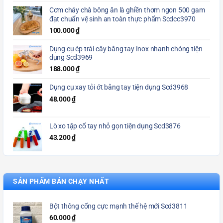
Cơm cháy chà bông ăn là ghiền thơm ngon 500 gam
đạt chuẩn vệ sinh an toàn thực phẩm Scdcc3970
100.000
₫
Dụng cụ ép trái cây bằng tay Inox nhanh chóng tiện
dụng Scd3969
188.000
₫
Dụng cụ xay tỏi ớt bằng tay tiện dụng Scd3968
48.000
₫
Lò xo tập cổ tay nhỏ gọn tiện dụng Scd3876
43.200
₫
SẢN PHẨM BÁN CHẠY NHẤT
Bột thông cống cực mạnh thế hệ mới Scd3811
60.000
₫