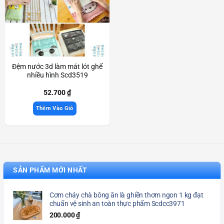
Đệm nước 3d làm mát lót ghế
nhiều hình Scd3519
52.700
₫
Thêm Vào Giỏ
SẢN PHẨM MỚI NHẤT
Cơm cháy chà bông ăn là ghiền thơm ngon 1 kg đạt
chuẩn vệ sinh an toàn thực phẩm Scdcc3971
200.000
₫