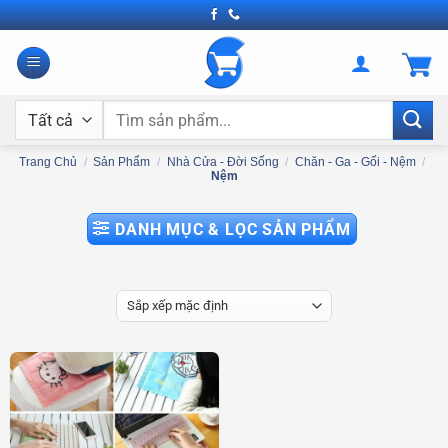
Bỏ
qua
nội
dung
Tìm
kiếm:
Trang Chủ
/
Sản Phẩm
/
Nhà Cửa - Đời Sống
/
Chăn - Ga - Gối - Nệm
/
Nệm
DANH MỤC & LỌC SẢN PHẨM