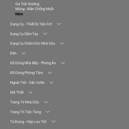
Ga Trải Giường
Mùng - Màn Chống Muỗi
Nệm
Dụng Cụ - Thiết Bị Tiện Ích
Dụng Cụ Cầm Tay
Dụng Cụ Chăm Sóc Nhà Cửa
Đèn
Đồ Dùng Nhà Bếp - Phòng Ăn
Đồ Dùng Phòng Tắm
Ngoài Trời - Sân Vườn
Nội Thất
Trang Trí Nhà Cửa
Trang Trí Tiệc Tùng
Tủ Đựng - Hộp Lưu Trữ