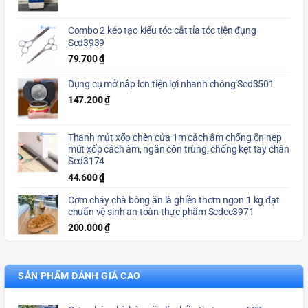
Combo 2 kéo tạo kiểu tóc cắt tỉa tóc tiện đụng
Scd3939
79.700
₫
Dụng cụ mở nắp lon tiện lợi nhanh chóng Scd3501
147.200
₫
Thanh mút xốp chèn cửa 1m cách âm chống ồn nẹp
mút xốp cách âm, ngăn côn trùng, chống kẹt tay chân
Scd3174
44.600
₫
Cơm cháy chà bông ăn là ghiền thơm ngon 1 kg đạt
chuẩn vệ sinh an toàn thực phẩm Scdcc3971
200.000
₫
SẢN PHẨM ĐÁNH GIÁ CAO