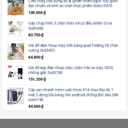
Cơm cháy chà bông ăn là ghiền thơm ngon 500 gam
đạt chuẩn vệ sinh an toàn thực phẩm Scdcc3970
100.000
₫
Gậy chụp hình 3 chân tháo rời có điều khiển từ xa
Scd3460
83.700
₫
Giá đỡ điện thoại máy tính bảng ipad folding F8 chân
vuông Scd3452
64.800
₫
Giá đỡ kẹp điện thoại chắc chắn trên xe máy S500
chống giật Scd3780
151.200
₫
Cáp sạc nhanh micro usb Hoco X14 max dây dù 1
met 2 dòng lửa băng cho android chống đứt siêu bền
Scd3198
44.600
₫