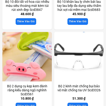
Bộ 10 đôi tất vớ hoa cúc nhiều
Bộ 10 khăn lau ly chén bát lau
màu siêu thoáng mát kèm túi
tay lau bếp đa dụng siêu thấm
rút xinh đẹp Scd3847
hút sợi vải mềm mại Scd3683
48.600
₫
45.900
₫
Thêm Vào Giỏ
Thêm Vào Giỏ
Bộ 2 dụng cụ kẹp kem đánh
Bộ 2 kính mát chống bụi bảo
răng kiểu dáng ngộ nghĩnh
vệ mắt chống tia UV Scd3326
Scd3561
10.800
₫
51.300
₫
Thêm Vào Giỏ
Thêm Vào Giỏ