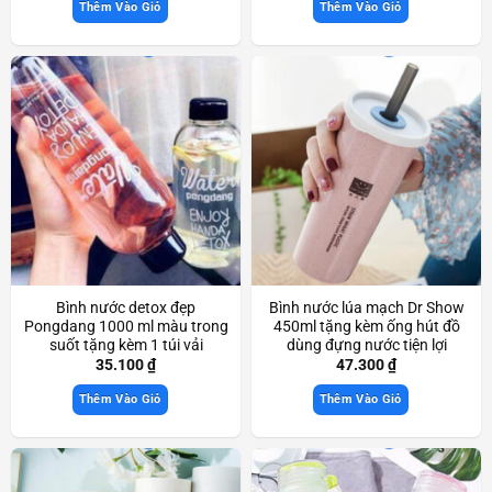
Thêm Vào Giỏ
Thêm Vào Giỏ
Bình nước detox đẹp
Bình nước lúa mạch Dr Show
Pongdang 1000 ml màu trong
450ml tặng kèm ống hút đồ
suốt tặng kèm 1 túi vải
dùng đựng nước tiện lợi
Scd3478
Scd3665
35.100
₫
47.300
₫
Thêm Vào Giỏ
Thêm Vào Giỏ