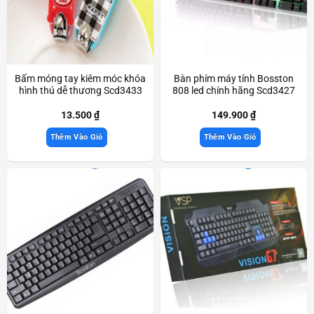
Bấm móng tay kiêm móc khóa
Bàn phím máy tính Bosston
hình thú dễ thương Scd3433
808 led chính hãng Scd3427
13.500
₫
149.900
₫
Thêm Vào Giỏ
Thêm Vào Giỏ