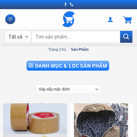
Bỏ
qua
nội
dung
Tìm
kiếm:
Trang Chủ
/
Sản Phẩm
DANH MỤC & LỌC SẢN PHẨM