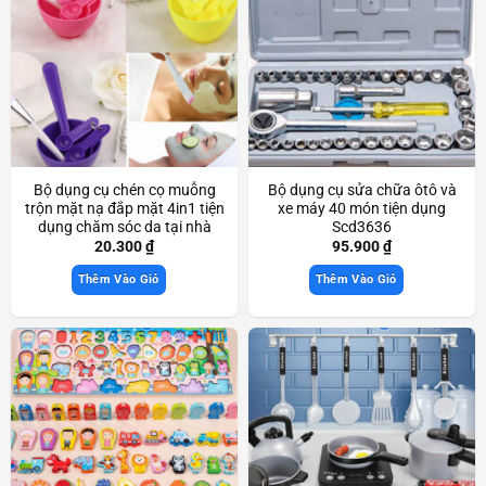
Bộ dụng cụ chén cọ muỗng
Bộ dụng cụ sửa chữa ôtô và
trộn mặt nạ đắp mặt 4in1 tiện
xe máy 40 món tiện dụng
dụng chăm sóc da tại nhà
Scd3636
Scd3580
20.300
₫
95.900
₫
Thêm Vào Giỏ
Thêm Vào Giỏ