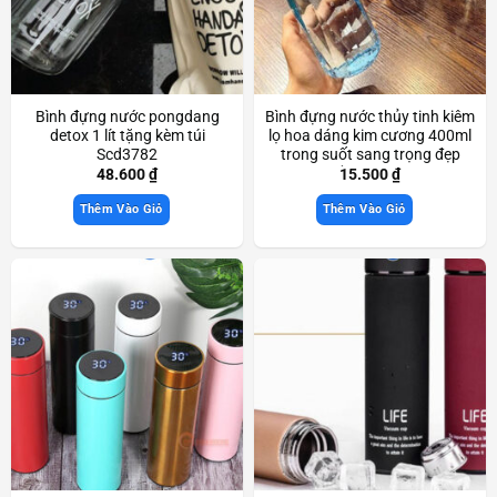
Bình đựng nước pongdang
Bình đựng nước thủy tinh kiêm
detox 1 lít tặng kèm túi
lọ hoa dáng kim cương 400ml
Scd3782
trong suốt sang trọng đẹp
mắt Scd3801
48.600
₫
15.500
₫
Thêm Vào Giỏ
Thêm Vào Giỏ