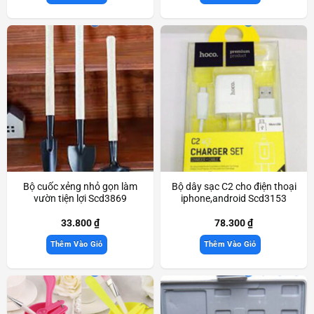
Bộ cuốc xẻng nhỏ gọn làm
Bộ dây sạc C2 cho điện thoại
vườn tiện lợi Scd3869
iphone,android Scd3153
33.800
₫
78.300
₫
Thêm Vào Giỏ
Thêm Vào Giỏ