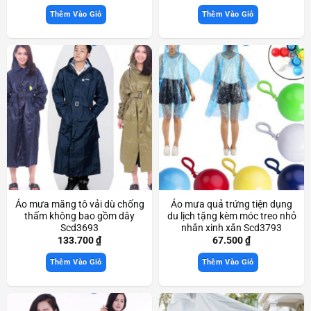
Thêm Vào Giỏ
Thêm Vào Giỏ
Áo mưa măng tô vải dù chống
Áo mưa quả trứng tiện dụng
thấm không bao gồm dây
du lịch tặng kèm móc treo nhỏ
Scd3693
nhắn xinh xắn Scd3793
133.700
₫
67.500
₫
Thêm Vào Giỏ
Thêm Vào Giỏ