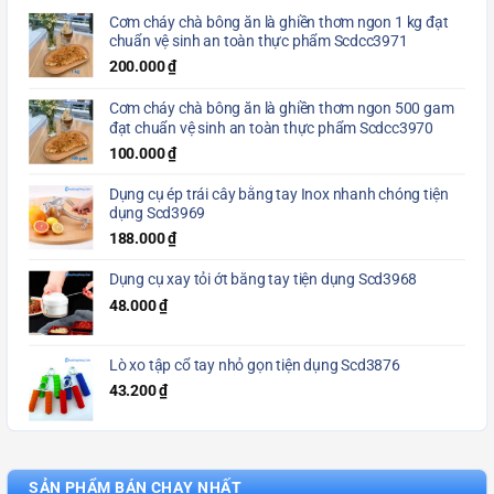
Cơm cháy chà bông ăn là ghiền thơm ngon 1 kg đạt
chuẩn vệ sinh an toàn thực phẩm Scdcc3971
200.000
₫
Cơm cháy chà bông ăn là ghiền thơm ngon 500 gam
đạt chuẩn vệ sinh an toàn thực phẩm Scdcc3970
100.000
₫
Dụng cụ ép trái cây bằng tay Inox nhanh chóng tiện
dụng Scd3969
188.000
₫
Dụng cụ xay tỏi ớt bằng tay tiện dụng Scd3968
48.000
₫
Lò xo tập cổ tay nhỏ gọn tiện dụng Scd3876
43.200
₫
SẢN PHẨM BÁN CHẠY NHẤT