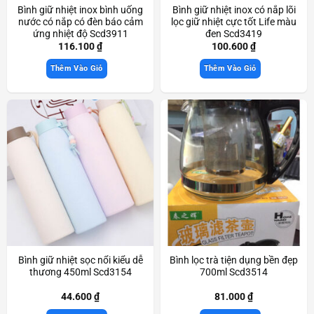
Bình giữ nhiệt inox bình uống
Bình giữ nhiệt inox có nắp lõi
nước có nắp có đèn báo cảm
lọc giữ nhiệt cực tốt Life màu
ứng nhiệt độ Scd3911
đen Scd3419
116.100
₫
100.600
₫
Thêm Vào Giỏ
Thêm Vào Giỏ
Bình giữ nhiệt sọc nổi kiểu dễ
Bình lọc trà tiện dụng bền đẹp
thương 450ml Scd3154
700ml Scd3514
44.600
₫
81.000
₫