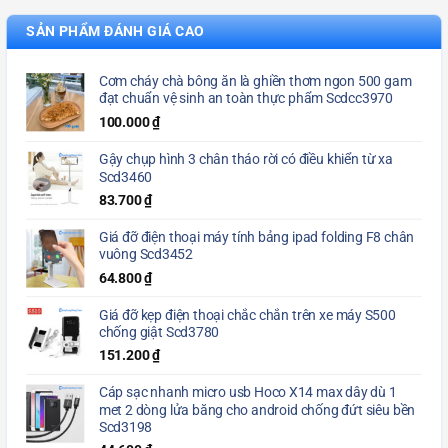
SẢN PHẨM ĐÁNH GIÁ CAO
Cơm cháy chà bông ăn là ghiền thơm ngon 500 gam
đạt chuẩn vệ sinh an toàn thực phẩm Scdcc3970
100.000
₫
Gậy chụp hình 3 chân tháo rời có điều khiển từ xa
Scd3460
83.700
₫
Giá đỡ điện thoại máy tính bảng ipad folding F8 chân
vuông Scd3452
64.800
₫
Giá đỡ kẹp điện thoại chắc chắn trên xe máy S500
chống giật Scd3780
151.200
₫
Cáp sạc nhanh micro usb Hoco X14 max dây dù 1
met 2 dòng lửa băng cho android chống đứt siêu bền
Scd3198