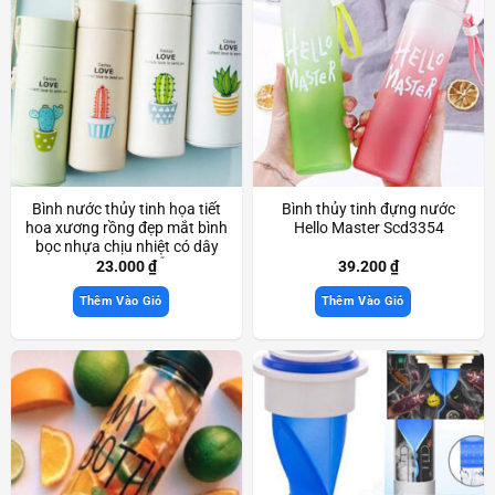
Bình nước thủy tinh họa tiết
Bình thủy tinh đựng nước
hoa xương rồng đẹp mắt bình
Hello Master Scd3354
bọc nhựa chịu nhiệt có dây
xách giao màu ngẫu nhiên
23.000
₫
39.200
₫
Scd3200
Thêm Vào Giỏ
Thêm Vào Giỏ