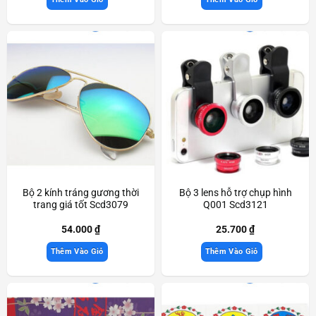
Bộ 2 kính tráng gương thời
Bộ 3 lens hỗ trợ chụp hình
trang giá tốt Scd3079
Q001 Scd3121
54.000
₫
25.700
₫
Thêm Vào Giỏ
Thêm Vào Giỏ