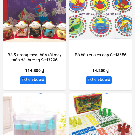
Bộ 5 tượng mèo thần tài may
Bộ bầu cua cá cọp Scd3656
mắn dễ thương Scd3296
114.800
₫
14.200
₫
Thêm Vào Giỏ
Thêm Vào Giỏ