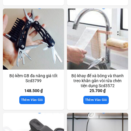
Bộ kềm GB đa năng giá tốt
Bộ khay để xà bông và thanh
Scd3799
treo khăn gắn vòi rửa chén
tiện dụng Scd3572
148.500
₫
25.700
₫
Thêm Vào Giỏ
Thêm Vào Giỏ