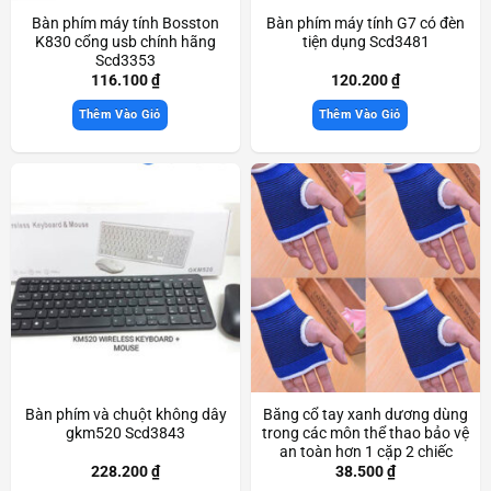
Bàn phím máy tính Bosston
Bàn phím máy tính G7 có đèn
K830 cổng usb chính hãng
tiện dụng Scd3481
Scd3353
116.100
₫
120.200
₫
Thêm Vào Giỏ
Thêm Vào Giỏ
Bàn phím và chuột không dây
Băng cổ tay xanh dương dùng
gkm520 Scd3843
trong các môn thể thao bảo vệ
an toàn hơn 1 cặp 2 chiếc
Scd3694
228.200
₫
38.500
₫