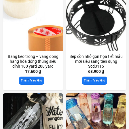
Băng keo trong – vàng đóng
Bếp cồn nhỏ gọn họa tiết mẫu
hàng hóa đóng thùng siêu
mới siêu sang tiện dụng
dính 100 yard 200 yard
Scd3115
Scd3872
17.600
₫
68.900
₫
Thêm Vào Giỏ
Thêm Vào Giỏ