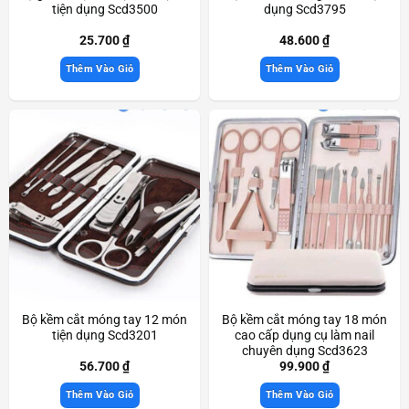
tiện dụng Scd3500
dụng Scd3795
25.700
₫
48.600
₫
Thêm Vào Giỏ
Thêm Vào Giỏ
Bộ kềm cắt móng tay 12 món
Bộ kềm cắt móng tay 18 món
tiện dụng Scd3201
cao cấp dụng cụ làm nail
chuyên dụng Scd3623
56.700
₫
99.900
₫
Thêm Vào Giỏ
Thêm Vào Giỏ