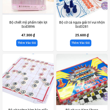
Bộ chiết mỹ phẩm tiện lợi
Bộ cờ cá ngựa giải trí vui nhộn
Scd3896
Scd3281
47.300
₫
25.600
₫
Thêm Vào Giỏ
Thêm Vào Giỏ
Bộ cờ tướng kèm bàn giấy
Bộ cờ vua King Chess