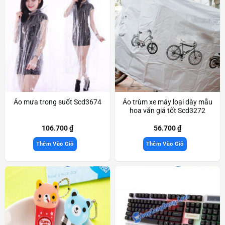
Áo mưa trong suốt Scd3674
Áo trùm xe máy loại dày mẫu
hoa văn giá tốt Scd3272
106.700
₫
56.700
₫
Thêm Vào Giỏ
Thêm Vào Giỏ