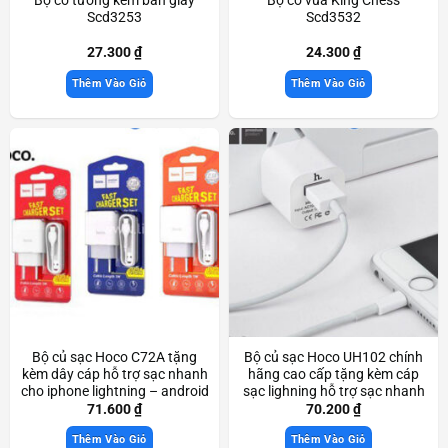
Scd3253
Scd3532
27.300
₫
24.300
₫
Thêm Vào Giỏ
Thêm Vào Giỏ
Bộ củ sạc Hoco C72A tặng
Bộ củ sạc Hoco UH102 chính
kèm dây cáp hỗ trợ sạc nhanh
hãng cao cấp tặng kèm cáp
cho iphone lightning – android
sạc lighning hỗ trợ sạc nhanh
– micro usb type-c Scd3564
Scd3252
71.600
₫
70.200
₫
Thêm Vào Giỏ
Thêm Vào Giỏ