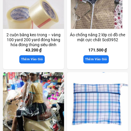
2 cuộn băng keo trong – vàng
Áo chống nắng 2 lớp có đồ che
100 yard 200 yard đóng hàng
mặt cực chất Scd3952
hóa đóng thùng siêu dính
Scd3933
43.200
₫
171.500
₫
Thêm Vào Giỏ
Thêm Vào Giỏ