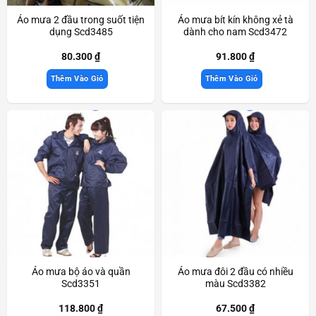
Áo mưa 2 đầu trong suốt tiện
Áo mưa bít kín không xẻ tà
dụng Scd3485
dành cho nam Scd3472
80.300
₫
91.800
₫
Thêm Vào Giỏ
Thêm Vào Giỏ
Áo mưa bộ áo và quần
Áo mưa đôi 2 đầu có nhiều
Scd3351
màu Scd3382
118.800
₫
67.500
₫