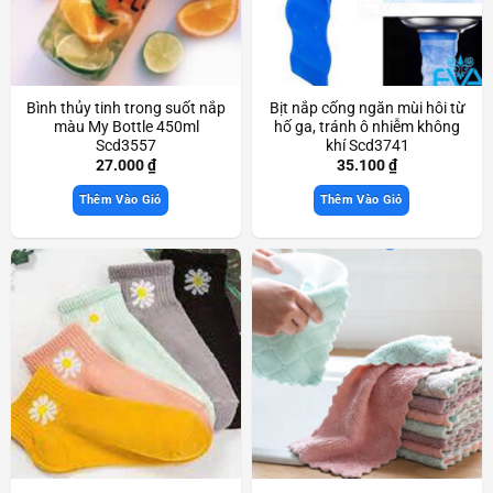
Bình thủy tinh trong suốt nắp
Bịt nắp cống ngăn mùi hôi từ
màu My Bottle 450ml
hố ga, tránh ô nhiễm không
Scd3557
khí Scd3741
27.000
₫
35.100
₫
Thêm Vào Giỏ
Thêm Vào Giỏ