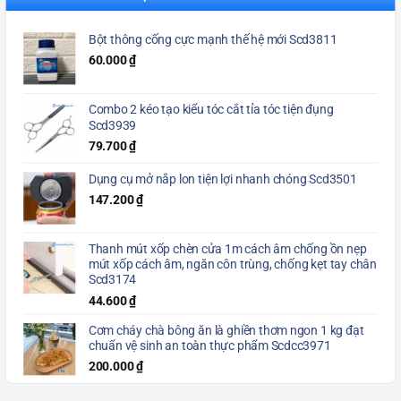
Bột thông cống cực mạnh thế hệ mới Scd3811
60.000
₫
Combo 2 kéo tạo kiểu tóc cắt tỉa tóc tiện đụng
Scd3939
79.700
₫
Dụng cụ mở nắp lon tiện lợi nhanh chóng Scd3501
147.200
₫
Thanh mút xốp chèn cửa 1m cách âm chống ồn nẹp
mút xốp cách âm, ngăn côn trùng, chống kẹt tay chân
Scd3174
44.600
₫
Cơm cháy chà bông ăn là ghiền thơm ngon 1 kg đạt
chuẩn vệ sinh an toàn thực phẩm Scdcc3971
200.000
₫