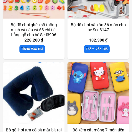
Bộ đồ chơi ghép số thông
Bộ đồ chơi nấu ăn 36 món cho
minh và câu cá 63 chi tiết
bé Scd3147
bằng gỗ cho bé Scd3906
228.200
₫
182.300
₫
Thêm Vào Giỏ
Thêm Vào Giỏ
Bộ gối hơi tựa cổ bịt mắt bịt tai
Bộ kềm cắt móng 7 món tiện