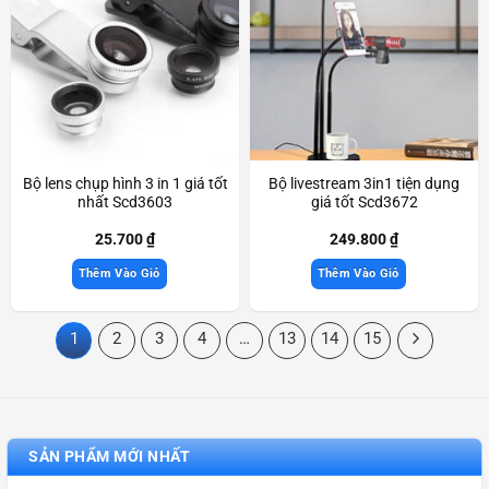
Bộ lens chụp hình 3 in 1 giá tốt
Bộ livestream 3in1 tiện dụng
nhất Scd3603
giá tốt Scd3672
25.700
₫
249.800
₫
Thêm Vào Giỏ
Thêm Vào Giỏ
1
2
3
4
…
13
14
15
SẢN PHẨM MỚI NHẤT