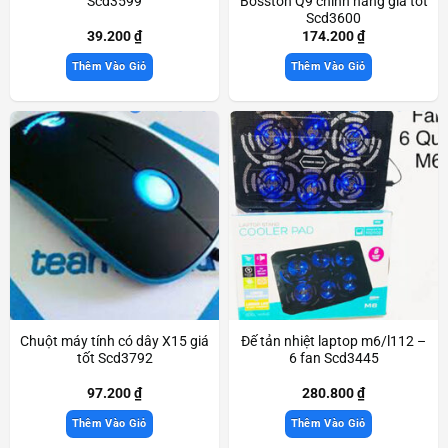
Scd3599
Bosston Q9 chính hãng giá tốt
Scd3600
39.200
₫
174.200
₫
Thêm Vào Giỏ
Thêm Vào Giỏ
Chuột máy tính có dây X15 giá
Đế tản nhiệt laptop m6/l112 –
tốt Scd3792
6 fan Scd3445
97.200
₫
280.800
₫
Thêm Vào Giỏ
Thêm Vào Giỏ