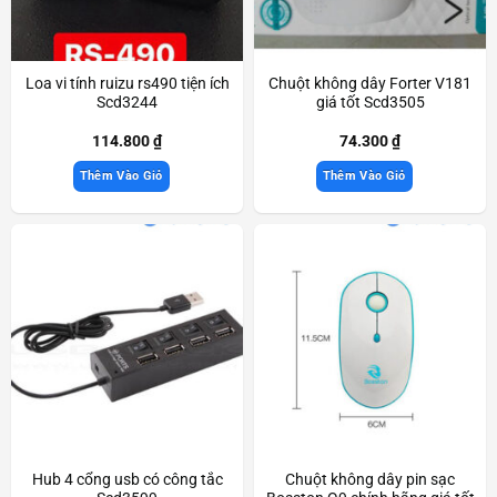
Loa vi tính ruizu rs490 tiện ích
Chuột không dây Forter V181
Scd3244
giá tốt Scd3505
114.800
₫
74.300
₫
Thêm Vào Giỏ
Thêm Vào Giỏ
Hub 4 cổng usb có công tắc
Chuột không dây pin sạc