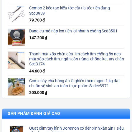
Combo 2 kéo tạo kiểu tóc cắt tỉa tóc tiện đụng
Scd3939
79.700
₫
Dụng cụ mở nắp lon tiện lợi nhanh chóng Scd3501
147.200
₫
Thanh mút xốp chèn cửa 1m cách âm chống ồn nẹp
mút xốp cách âm, ngăn côn trùng, chống kẹt tay chân
Scd3174
44.600
₫
Cơm cháy chà bông ăn là ghiền thơm ngon 1 kg đạt
chuẩn vệ sinh an toàn thực phẩm Scdcc3971
200.000
₫
SẢN PHẨM ĐÁNH GIÁ CAO
Quạt cầm tay hình Doremon có đèn xinh xắn 2in1 siêu