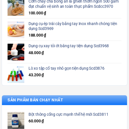
Cơm cháy chà bông ăn là ghiền thơm ngon 500 gam
đạt chuẩn vệ sinh an toàn thực phẩm Scdcc3970
100.000
₫
Dụng cụ ép trái cây bằng tay Inox nhanh chóng tiện
dụng Scd3969
188.000
₫
Dụng cụ xay tỏi ớt bằng tay tiện dụng Scd3968
48.000
₫
Lò xo tập cổ tay nhỏ gọn tiện dụng Scd3876
43.200
₫
SẢN PHẨM BÁN CHẠY NHẤT
Bột thông cống cực mạnh thế hệ mới Scd3811
60.000
₫