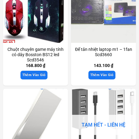
Chuột chuyên game máy tính
Đế tản nhiệt laptop m1 – 1fan
có dây Bosston BS12 led
Scd3660
Scd3546
168.800
₫
143.100
₫
Thêm Vào Giỏ
Thêm Vào Giỏ
TẠM HẾT - LIÊN HỆ