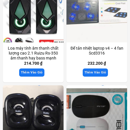
Loa máy tính âm thanh chất
Đế tản nhiệt laptop v4 – 4 fan
lượng cao 2.1 Ruizu Rs-350
Scd3316
âm thanh hay bass mạnh
Scd3436
214.700
₫
232.200
₫
Thêm Vào Giỏ
Thêm Vào Giỏ