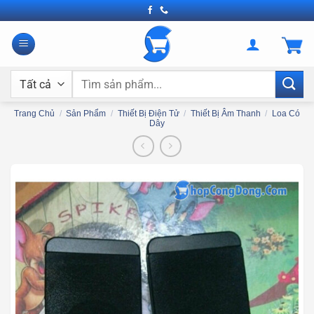
Bỏ
qua
nội
dung
Tìm
kiếm:
Trang Chủ
/
Sản Phẩm
/
Thiết Bị Điện Tử
/
Thiết Bị Âm Thanh
/
Loa Có
Dây