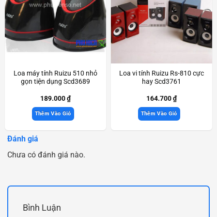
Loa máy tính Ruizu 510 nhỏ
Loa vi tính Ruizu Rs-810 cực
gọn tiện dụng Scd3689
hay Scd3761
189.000
₫
164.700
₫
Thêm Vào Giỏ
Thêm Vào Giỏ
Đánh giá
Chưa có đánh giá nào.
Bình Luận