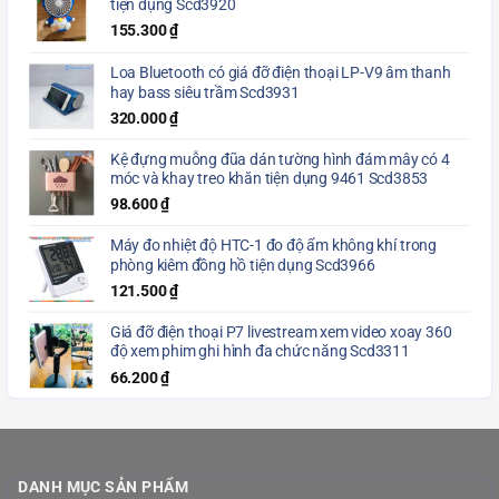
tiện dụng Scd3920
155.300
₫
Loa Bluetooth có giá đỡ điện thoại LP-V9 âm thanh
hay bass siêu trầm Scd3931
320.000
₫
Kệ đựng muỗng đũa dán tường hình đám mây có 4
móc và khay treo khăn tiện dụng 9461 Scd3853
98.600
₫
Máy đo nhiệt độ HTC-1 đo độ ẩm không khí trong
phòng kiêm đồng hồ tiện dụng Scd3966
121.500
₫
Giá đỡ điện thoại P7 livestream xem video xoay 360
độ xem phim ghi hình đa chức năng Scd3311
66.200
₫
DANH MỤC SẢN PHẨM