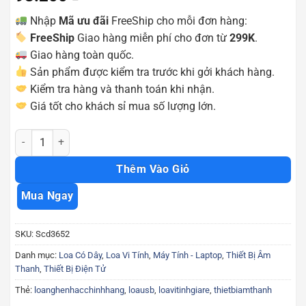
Nhập
Mã ưu đãi
FreeShip cho mỗi đơn hàng:
FreeShip
Giao hàng miễn phí cho đơn từ
299K
.
Giao hàng toàn quốc.
Sản phẩm được kiểm tra trước khi gởi khách hàng.
Kiểm tra hàng và thanh toán khi nhận.
Giá tốt cho khách sỉ mua số lượng lớn.
Loa máy tính Ezeey S4 bass cực hay Scd3652 số lượng
Thêm Vào Giỏ
Mua Ngay
SKU:
Scd3652
Danh mục:
Loa Có Dây
,
Loa Vi Tính
,
Máy Tính - Laptop
,
Thiết Bị Âm
Thanh
,
Thiết Bị Điện Tử
Thẻ:
loanghenhacchinhhang
,
loausb
,
loavitinhgiare
,
thietbiamthanh