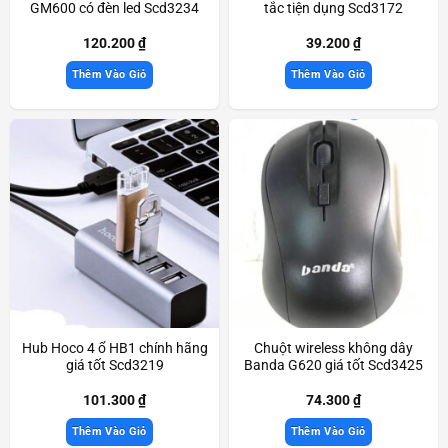
GM600 có đèn led Scd3234
tắc tiện dụng Scd3172
120.200
₫
39.200
₫
Thêm Vào Giỏ
Thêm Vào Giỏ
Hub Hoco 4 ổ HB1 chính hãng
Chuột wireless không dây
giá tốt Scd3219
Banda G620 giá tốt Scd3425
101.300
₫
74.300
₫
Thêm Vào Giỏ
Thêm Vào Giỏ