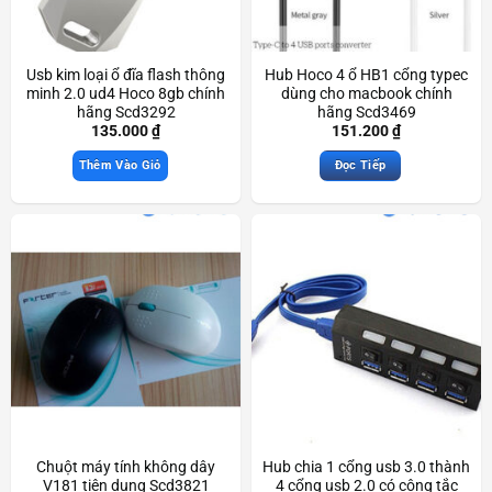
Usb kim loại ổ đĩa flash thông
Hub Hoco 4 ổ HB1 cổng typec
minh 2.0 ud4 Hoco 8gb chính
dùng cho macbook chính
hãng Scd3292
hãng Scd3469
135.000
₫
151.200
₫
Thêm Vào Giỏ
Đọc Tiếp
Chuột máy tính không dây
Hub chia 1 cổng usb 3.0 thành
V181 tiện dụng Scd3821
4 cổng usb 2.0 có công tắc