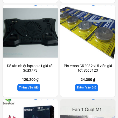
Đế tản nhiệt laptop s1 giá tốt
Pin cmos CR2032 vỉ 5 viên giá
Scd3773
tốt Scd3123
120.200
₫
24.300
₫
Thêm Vào Giỏ
Thêm Vào Giỏ