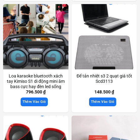
Loa karaoke bluetooth xách
Đế tản nhiệt s3 2 quạt giá tốt
tay Kimiso S1 di động mini âm
Scd3113
bass cực hay đèn led sống
động Scd3938
796.500
₫
148.500
₫
Thêm Vào Giỏ
Thêm Vào Giỏ