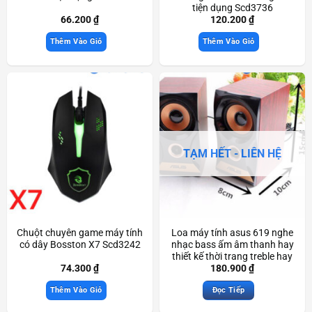
tiện dụng Scd3736
66.200
₫
120.200
₫
Thêm Vào Giỏ
Thêm Vào Giỏ
TẠM HẾT - LIÊN HỆ
Chuột chuyên game máy tính
Loa máy tính asus 619 nghe
có dây Bosston X7 Scd3242
nhạc bass ấm âm thanh hay
thiết kế thời trang treble hay
Scd3830
74.300
₫
180.900
₫
Thêm Vào Giỏ
Đọc Tiếp