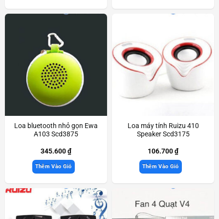
Loa bluetooth nhỏ gọn Ewa
Loa máy tính Ruizu 410
A103 Scd3875
Speaker Scd3175
345.600
₫
106.700
₫
Thêm Vào Giỏ
Thêm Vào Giỏ