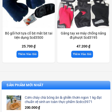
Bộ gối hơi tựa cổ bịt mắt bịt tai
Găng tay xe máy chống nắng
tiện dụng Scd3500
đi phượt Scd3195
25.700
₫
47.200
₫
Thêm Vào Giỏ
Thêm Vào Giỏ
SẢN PHẨM MỚI NHẤT
Cơm cháy chà bông ăn là ghiền thơm ngon 1 kg đạt
chuẩn vệ sinh an toàn thực phẩm Scdcc3971
200.000
₫