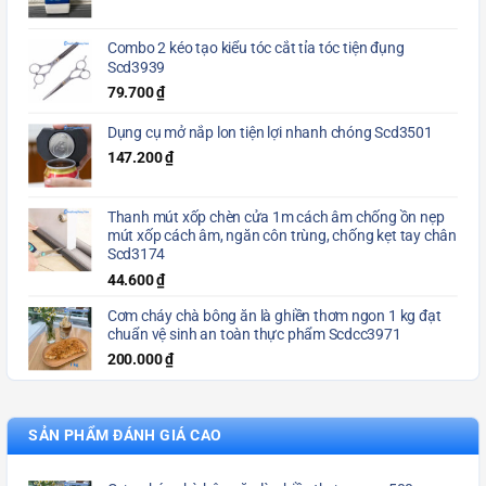
Combo 2 kéo tạo kiểu tóc cắt tỉa tóc tiện đụng
Scd3939
79.700
₫
Dụng cụ mở nắp lon tiện lợi nhanh chóng Scd3501
147.200
₫
Thanh mút xốp chèn cửa 1m cách âm chống ồn nẹp
mút xốp cách âm, ngăn côn trùng, chống kẹt tay chân
Scd3174
44.600
₫
Cơm cháy chà bông ăn là ghiền thơm ngon 1 kg đạt
chuẩn vệ sinh an toàn thực phẩm Scdcc3971
200.000
₫
SẢN PHẨM ĐÁNH GIÁ CAO