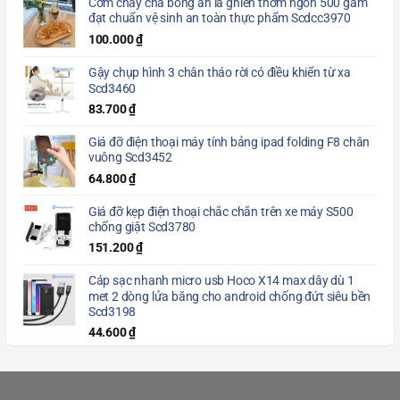
Cơm cháy chà bông ăn là ghiền thơm ngon 500 gam
đạt chuẩn vệ sinh an toàn thực phẩm Scdcc3970
100.000
₫
Gậy chụp hình 3 chân tháo rời có điều khiển từ xa
Scd3460
83.700
₫
Giá đỡ điện thoại máy tính bảng ipad folding F8 chân
vuông Scd3452
64.800
₫
Giá đỡ kẹp điện thoại chắc chắn trên xe máy S500
chống giật Scd3780
151.200
₫
Cáp sạc nhanh micro usb Hoco X14 max dây dù 1
met 2 dòng lửa băng cho android chống đứt siêu bền
Scd3198
44.600
₫