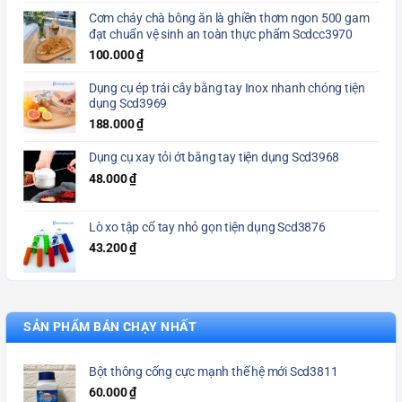
Cơm cháy chà bông ăn là ghiền thơm ngon 500 gam
đạt chuẩn vệ sinh an toàn thực phẩm Scdcc3970
100.000
₫
Dụng cụ ép trái cây bằng tay Inox nhanh chóng tiện
dụng Scd3969
188.000
₫
Dụng cụ xay tỏi ớt bằng tay tiện dụng Scd3968
48.000
₫
Lò xo tập cổ tay nhỏ gọn tiện dụng Scd3876
43.200
₫
SẢN PHẨM BÁN CHẠY NHẤT
Bột thông cống cực mạnh thế hệ mới Scd3811
60.000
₫