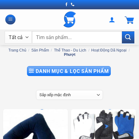
Bỏ
qua
nội
dung
Tìm
kiếm:
Trang Chủ
/
Sản Phẩm
/
Thể Thao - Du Lịch
/
Hoạt Động Dã Ngoại
/
Phượt
DANH MỤC & LỌC SẢN PHẨM