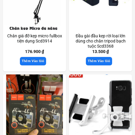
Chân giá đỡ kẹp micro fullbox
Đầu gài đầu kẹp rời loại lớn
tiện dụng Scd3914
dùng cho chân tripod bạch
tuộc Scd3368
176.900
₫
13.500
₫
Thêm Vào Giỏ
Thêm Vào Giỏ