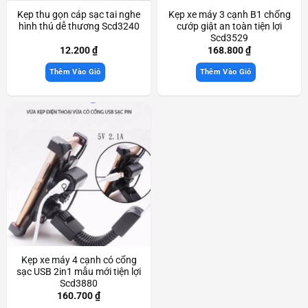
Kẹp thu gọn cáp sạc tai nghe
Kẹp xe máy 3 cạnh B1 chống
hình thú dễ thương Scd3240
cướp giật an toàn tiện lợi
Scd3529
12.200
₫
168.800
₫
Thêm Vào Giỏ
Thêm Vào Giỏ
Kẹp xe máy 4 cạnh có cổng
sạc USB 2in1 mẫu mới tiện lợi
Scd3880
160.700
₫