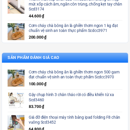
mút xốp cách âm, ngăn côn trùng, chống kẹt tay chân
Scd3174
44.600
₫
Cơm cháy chà bông ăn là ghiền thơm ngon 1 kg đạt
chuẩn vệ sinh an toàn thực phẩm Scdcc3971
200.000
₫
SẢN PHẨM ĐÁNH GIÁ CAO
Cơm cháy chà bông ăn là ghiền thơm ngon 500 gam
đạt chuẩn vệ sinh an toàn thực phẩm Scdcc3970
100.000
₫
Gậy chụp hình 3 chân tháo rời có điều khiển từ xa
Scd3460
83.700
₫
Giá đỡ điện thoại máy tính bảng ipad folding F8 chân
vuông Scd3452
64.800
₫