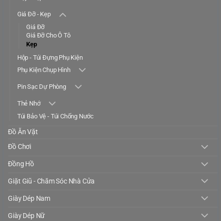
Giá Đỡ - Kẹp
Giá Đỡ
Giá Đỡ Cho Ô Tô
Kẹp
Hộp - Túi Đựng Phụ Kiện
Phụ Kiện Chụp Hình
Pin Sạc Dự Phòng
Thẻ Nhớ
Túi Bảo Vệ - Túi Chống Nước
Đồ Ăn Vặt
Đồ Chơi
Đồng Hồ
Giặt Giũ - Chăm Sóc Nhà Cửa
Giày Dép Nam
Giày Dép Nữ