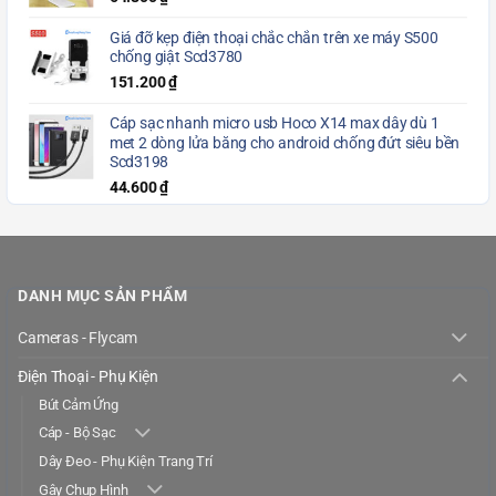
Giá đỡ kẹp điện thoại chắc chắn trên xe máy S500
chống giật Scd3780
151.200
₫
Cáp sạc nhanh micro usb Hoco X14 max dây dù 1
met 2 dòng lửa băng cho android chống đứt siêu bền
Scd3198
44.600
₫
DANH MỤC SẢN PHẨM
Cameras - Flycam
Điện Thoại - Phụ Kiện
Bút Cảm Ứng
Cáp - Bộ Sạc
Dây Đeo - Phụ Kiện Trang Trí
Gậy Chụp Hình