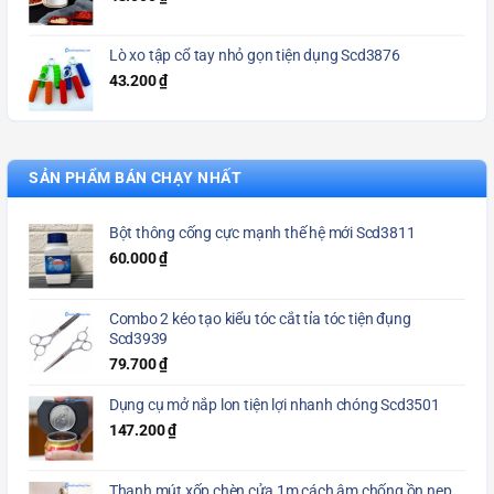
Lò xo tập cổ tay nhỏ gọn tiện dụng Scd3876
43.200
₫
SẢN PHẨM BÁN CHẠY NHẤT
Bột thông cống cực mạnh thế hệ mới Scd3811
60.000
₫
Combo 2 kéo tạo kiểu tóc cắt tỉa tóc tiện đụng
Scd3939
79.700
₫
Dụng cụ mở nắp lon tiện lợi nhanh chóng Scd3501
147.200
₫
Thanh mút xốp chèn cửa 1m cách âm chống ồn nẹp