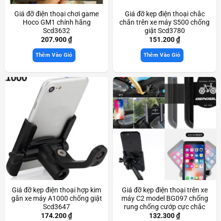
Giá đỡ điện thoại chơi game
Giá đỡ kẹp điện thoại chắc
Hoco GM1 chính hãng
chắn trên xe máy S500 chống
Scd3632
giật Scd3780
207.900
₫
151.200
₫
Thêm Vào Giỏ
Thêm Vào Giỏ
Giá đỡ kẹp điện thoại hợp kim
Giá đỡ kẹp điện thoại trên xe
gắn xe máy A1000 chống giật
máy C2 model BG097 chống
Scd3647
rung chống cướp cực chắc
chắn Scd3357
174.200
₫
132.300
₫