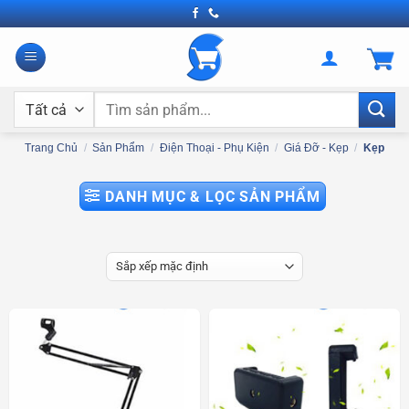
Bỏ
qua
nội
dung
Tìm
kiếm:
Trang Chủ
/
Sản Phẩm
/
Điện Thoại - Phụ Kiện
/
Giá Đỡ - Kẹp
/
Kẹp
DANH MỤC & LỌC SẢN PHẨM