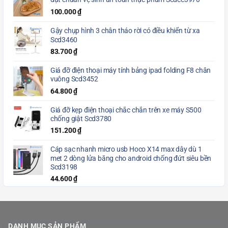
đạt chuẩn vệ sinh an toàn thực phẩm Scdcc3970
100.000
₫
Gậy chụp hình 3 chân tháo rời có điều khiển từ xa
Scd3460
83.700
₫
Giá đỡ điện thoại máy tính bảng ipad folding F8 chân
vuông Scd3452
64.800
₫
Giá đỡ kẹp điện thoại chắc chắn trên xe máy S500
chống giật Scd3780
151.200
₫
Cáp sạc nhanh micro usb Hoco X14 max dây dù 1
met 2 dòng lửa băng cho android chống đứt siêu bền
Scd3198
44.600
₫
DANH MỤC SẢN PHẨM