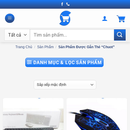
Bỏ
qua
nội
dung
Tìm
kiếm:
Trang Chủ
/
Sản Phẩm
/
Sản Phẩm Được Gắn Thẻ “chuot”
DANH MỤC & LỌC SẢN PHẨM