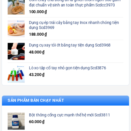
đạt chuẩn vệ sinh an toàn thực phẩm Scdcc3970
100.000
₫
Dụng cụ ép trái cây bằng tay Inox nhanh chóng tiện
dụng Scd3969
188.000
₫
Dụng cụ xay tỏi ớt bằng tay tiện dụng Scd3968
48.000
₫
Lò xo tập cổ tay nhỏ gọn tiện dụng Scd3876
43.200
₫
SẢN PHẨM BÁN CHẠY NHẤT
Bột thông cống cực mạnh thế hệ mới Scd3811
60.000
₫