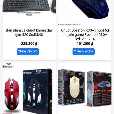
Bàn phím và chuột không dây
Chuột Bosston R30A chuột 6d
gkm520 Scd3843
chuyên game Bosston R30A
led Scd3204
228.200
₫
101.300
₫
Thêm Vào Giỏ
Thêm Vào Giỏ