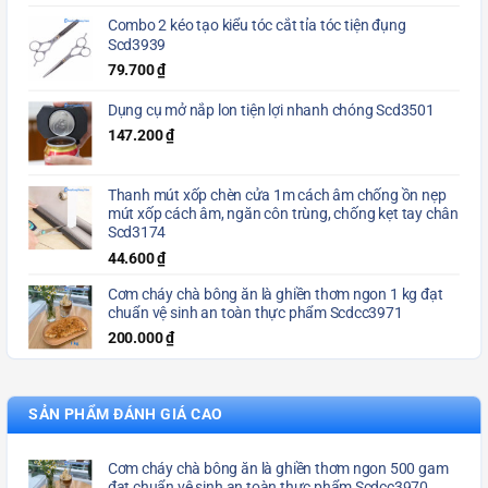
Combo 2 kéo tạo kiểu tóc cắt tỉa tóc tiện đụng
Scd3939
79.700
₫
Dụng cụ mở nắp lon tiện lợi nhanh chóng Scd3501
147.200
₫
Thanh mút xốp chèn cửa 1m cách âm chống ồn nẹp
mút xốp cách âm, ngăn côn trùng, chống kẹt tay chân
Scd3174
44.600
₫
Cơm cháy chà bông ăn là ghiền thơm ngon 1 kg đạt
chuẩn vệ sinh an toàn thực phẩm Scdcc3971
200.000
₫
SẢN PHẨM ĐÁNH GIÁ CAO
Cơm cháy chà bông ăn là ghiền thơm ngon 500 gam