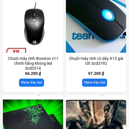
Chuột máy tính Bosston x11
Chuột máy tính có dây X15 giá
chính hãng không led
tốt Scd3792
Scd3574
66.200
₫
97.200
₫
Thêm Vào Giỏ
Thêm Vào Giỏ