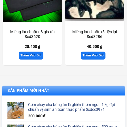
Miếng lót chuột q8 giá tốt
Miếng lót chuột x5 tiện lợi
Scd3620
Scd3286
28.400
₫
40.500
₫
Thêm Vào Giỏ
Thêm Vào Giỏ
SẢN PHẨM MỚI NHẤT
Cơm cháy chà bông ăn là ghiền thơm ngon 1 kg đạt
chuẩn vệ sinh an toàn thực phẩm Scdcc3971
200.000
₫
Cơm cháy chà bông ăn là ghiền thơm ngon 500 gam