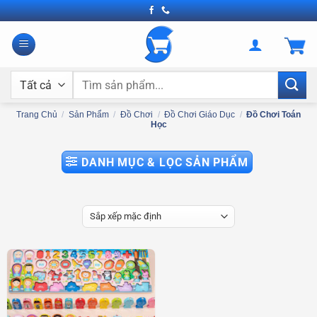
Bỏ
qua
nội
dung
Tìm
kiếm:
Trang Chủ
/
Sản Phẩm
/
Đồ Chơi
/
Đồ Chơi Giáo Dục
/
Đồ Chơi Toán
Học
DANH MỤC & LỌC SẢN PHẨM