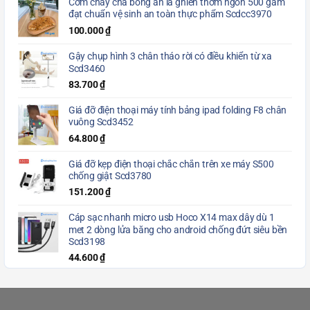
Cơm cháy chà bông ăn là ghiền thơm ngon 500 gam
đạt chuẩn vệ sinh an toàn thực phẩm Scdcc3970
100.000
₫
Gậy chụp hình 3 chân tháo rời có điều khiển từ xa
Scd3460
83.700
₫
Giá đỡ điện thoại máy tính bảng ipad folding F8 chân
vuông Scd3452
64.800
₫
Giá đỡ kẹp điện thoại chắc chắn trên xe máy S500
chống giật Scd3780
151.200
₫
Cáp sạc nhanh micro usb Hoco X14 max dây dù 1
met 2 dòng lửa băng cho android chống đứt siêu bền
Scd3198
44.600
₫