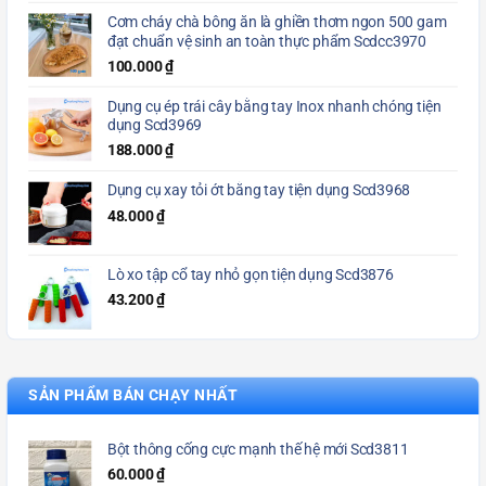
Cơm cháy chà bông ăn là ghiền thơm ngon 500 gam
đạt chuẩn vệ sinh an toàn thực phẩm Scdcc3970
100.000
₫
Dụng cụ ép trái cây bằng tay Inox nhanh chóng tiện
dụng Scd3969
188.000
₫
Dụng cụ xay tỏi ớt bằng tay tiện dụng Scd3968
48.000
₫
Lò xo tập cổ tay nhỏ gọn tiện dụng Scd3876
43.200
₫
SẢN PHẨM BÁN CHẠY NHẤT
Bột thông cống cực mạnh thế hệ mới Scd3811
60.000
₫