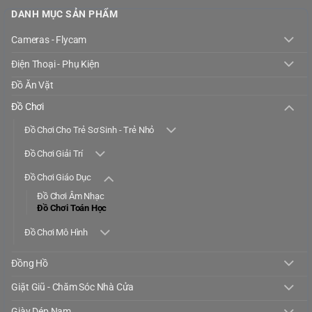
DANH MỤC SẢN PHẨM
Cameras - Flycam
Điện Thoại - Phụ Kiện
Đồ Ăn Vặt
Đồ Chơi
Đồ Chơi Cho Trẻ Sơ Sinh - Trẻ Nhỏ
Đồ Chơi Giải Trí
Đồ Chơi Giáo Dục
Đồ Chơi Âm Nhạc
Đồ Chơi Toán Học
Đồ Chơi Mô Hình
Đồng Hồ
Giặt Giũ - Chăm Sóc Nhà Cửa
Giày Dép Nam