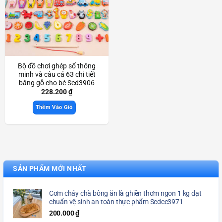
Bộ đồ chơi ghép số thông
minh và câu cá 63 chi tiết
bằng gỗ cho bé Scd3906
228.200
₫
Thêm Vào Giỏ
SẢN PHẨM MỚI NHẤT
Cơm cháy chà bông ăn là ghiền thơm ngon 1 kg đạt
chuẩn vệ sinh an toàn thực phẩm Scdcc3971
200.000
₫