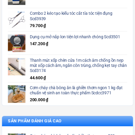
Combo 2 kéo tạo kiểu tóc cắt tỉa tóc tiện đụng
Scd3939
79.700
₫
Dụng cụ mở nắp lon tiện lợi nhanh chóng Scd3501
147.200
₫
Thanh mút xốp chèn cửa 1m cách âm chống ồn nẹp
mút xốp cách âm, ngăn côn trùng, chống kẹt tay chân
Scd3174
44.600
₫
Cơm cháy chà bông ăn là ghiền thơm ngon 1 kg đạt
chuẩn vệ sinh an toàn thực phẩm Scdcc3971
200.000
₫
SẢN PHẨM ĐÁNH GIÁ CAO