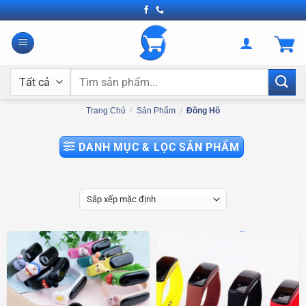
Bỏ
qua
nội
dung
Tìm
kiếm:
Trang Chủ
/
Sản Phẩm
/
Đồng Hồ
DANH MỤC & LỌC SẢN PHẨM