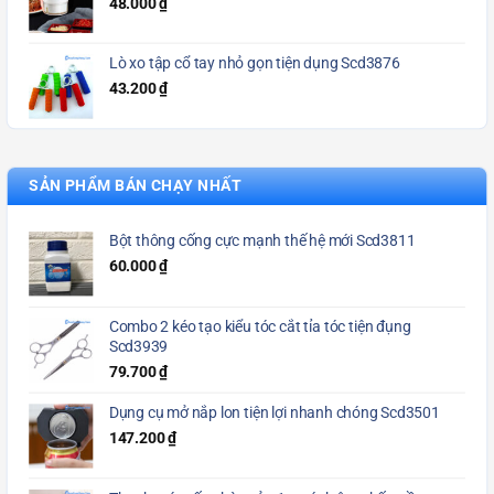
48.000
₫
Lò xo tập cổ tay nhỏ gọn tiện dụng Scd3876
43.200
₫
SẢN PHẨM BÁN CHẠY NHẤT
Bột thông cống cực mạnh thế hệ mới Scd3811
60.000
₫
Combo 2 kéo tạo kiểu tóc cắt tỉa tóc tiện đụng
Scd3939
79.700
₫
Dụng cụ mở nắp lon tiện lợi nhanh chóng Scd3501
147.200
₫