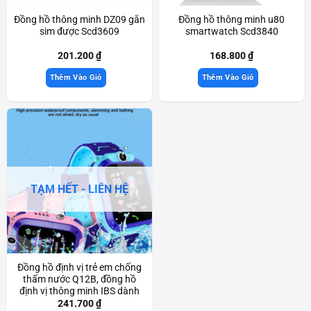
Đồng hồ thông minh DZ09 gắn
Đồng hồ thông minh u80
sim được Scd3609
smartwatch Scd3840
201.200
₫
168.800
₫
Thêm Vào Giỏ
Thêm Vào Giỏ
TẠM HẾT - LIÊN HỆ
Đồng hồ định vị trẻ em chống
thấm nước Q12B, đồng hồ
định vị thông minh IBS dành
cho bé Scd3449
241.700
₫