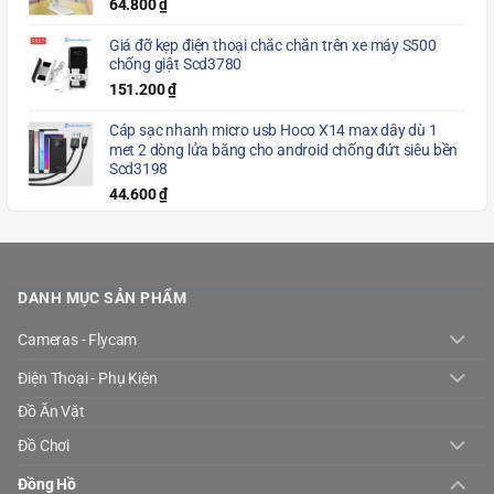
64.800
₫
Giá đỡ kẹp điện thoại chắc chắn trên xe máy S500
chống giật Scd3780
151.200
₫
Cáp sạc nhanh micro usb Hoco X14 max dây dù 1
met 2 dòng lửa băng cho android chống đứt siêu bền
Scd3198
44.600
₫
DANH MỤC SẢN PHẨM
Cameras - Flycam
Điện Thoại - Phụ Kiện
Đồ Ăn Vặt
Đồ Chơi
Đồng Hồ