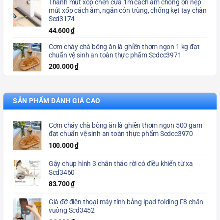
Thanh mút xốp chèn cửa 1m cách âm chống ồn nẹp
mút xốp cách âm, ngăn côn trùng, chống kẹt tay chân
Scd3174
44.600
₫
Cơm cháy chà bông ăn là ghiền thơm ngon 1 kg đạt
chuẩn vệ sinh an toàn thực phẩm Scdcc3971
200.000
₫
SẢN PHẨM ĐÁNH GIÁ CAO
Cơm cháy chà bông ăn là ghiền thơm ngon 500 gam
đạt chuẩn vệ sinh an toàn thực phẩm Scdcc3970
100.000
₫
Gậy chụp hình 3 chân tháo rời có điều khiển từ xa
Scd3460
83.700
₫
Giá đỡ điện thoại máy tính bảng ipad folding F8 chân
vuông Scd3452