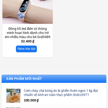
Đồng hồ led điên tử thông
minh hoạt hình dành cho trẻ
em nhiều màu cho bé Scd3489
32.400
₫
Thêm Vào Giỏ
SẢN PHẨM MỚI NHẤT
Cơm cháy chà bông ăn là ghiền thơm ngon 1 kg đạt
chuẩn vệ sinh an toàn thực phẩm Scdcc3971
200.000
₫