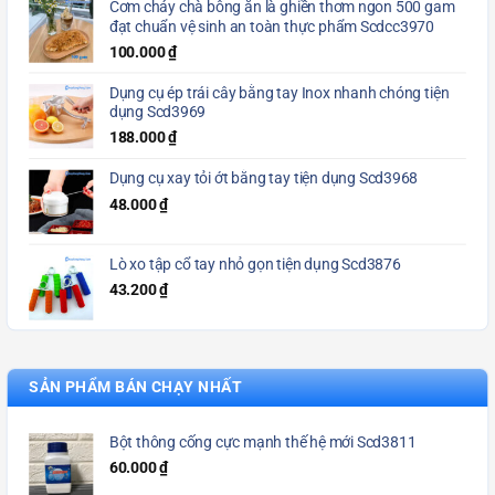
Cơm cháy chà bông ăn là ghiền thơm ngon 500 gam
đạt chuẩn vệ sinh an toàn thực phẩm Scdcc3970
100.000
₫
Dụng cụ ép trái cây bằng tay Inox nhanh chóng tiện
dụng Scd3969
188.000
₫
Dụng cụ xay tỏi ớt bằng tay tiện dụng Scd3968
48.000
₫
Lò xo tập cổ tay nhỏ gọn tiện dụng Scd3876
43.200
₫
SẢN PHẨM BÁN CHẠY NHẤT
Bột thông cống cực mạnh thế hệ mới Scd3811
60.000
₫