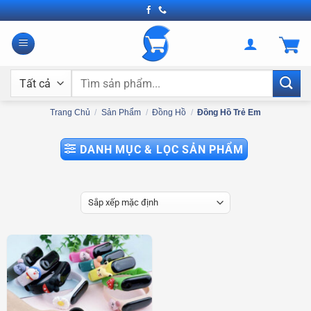
Bỏ
qua
nội
dung
Tìm
kiếm:
Trang Chủ
/
Sản Phẩm
/
Đồng Hồ
/
Đồng Hồ Trẻ Em
DANH MỤC & LỌC SẢN PHẨM