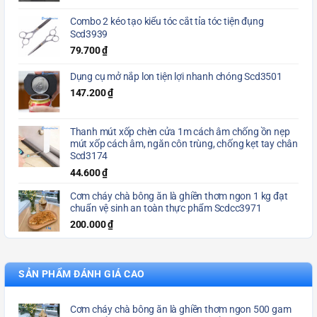
Combo 2 kéo tạo kiểu tóc cắt tỉa tóc tiện đụng
Scd3939
79.700
₫
Dụng cụ mở nắp lon tiện lợi nhanh chóng Scd3501
147.200
₫
Thanh mút xốp chèn cửa 1m cách âm chống ồn nẹp
mút xốp cách âm, ngăn côn trùng, chống kẹt tay chân
Scd3174
44.600
₫
Cơm cháy chà bông ăn là ghiền thơm ngon 1 kg đạt
chuẩn vệ sinh an toàn thực phẩm Scdcc3971
200.000
₫
SẢN PHẨM ĐÁNH GIÁ CAO
Cơm cháy chà bông ăn là ghiền thơm ngon 500 gam