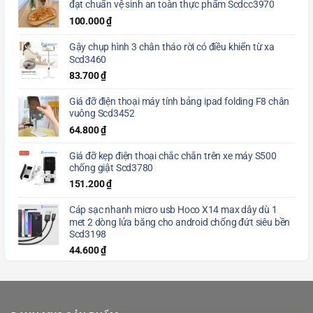
đạt chuẩn vệ sinh an toàn thực phẩm Scdcc3970
100.000
₫
Gậy chụp hình 3 chân tháo rời có điều khiển từ xa
Scd3460
83.700
₫
Giá đỡ điện thoại máy tính bảng ipad folding F8 chân
vuông Scd3452
64.800
₫
Giá đỡ kẹp điện thoại chắc chắn trên xe máy S500
chống giật Scd3780
151.200
₫
Cáp sạc nhanh micro usb Hoco X14 max dây dù 1
met 2 dòng lửa băng cho android chống đứt siêu bền
Scd3198
44.600
₫