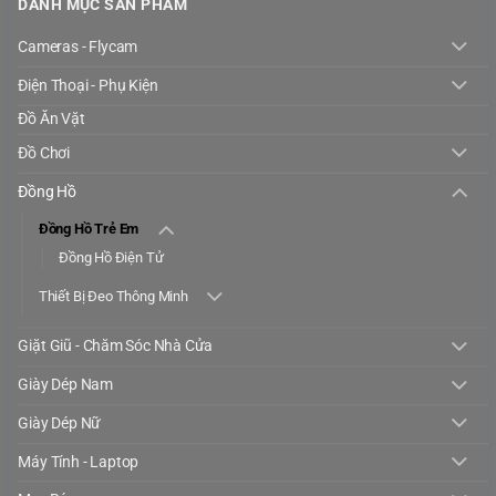
DANH MỤC SẢN PHẨM
Cameras - Flycam
Điện Thoại - Phụ Kiện
Đồ Ăn Vặt
Đồ Chơi
Đồng Hồ
Đồng Hồ Trẻ Em
Đồng Hồ Điện Tử
Thiết Bị Đeo Thông Minh
Giặt Giũ - Chăm Sóc Nhà Cửa
Giày Dép Nam
Giày Dép Nữ
Máy Tính - Laptop