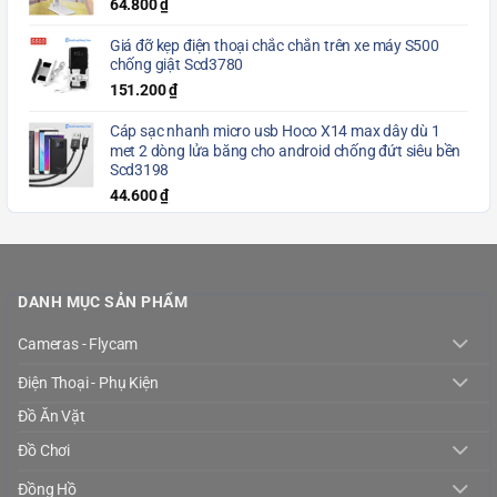
64.800
₫
Giá đỡ kẹp điện thoại chắc chắn trên xe máy S500
chống giật Scd3780
151.200
₫
Cáp sạc nhanh micro usb Hoco X14 max dây dù 1
met 2 dòng lửa băng cho android chống đứt siêu bền
Scd3198
44.600
₫
DANH MỤC SẢN PHẨM
Cameras - Flycam
Điện Thoại - Phụ Kiện
Đồ Ăn Vặt
Đồ Chơi
Đồng Hồ