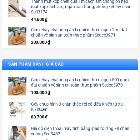
Thanh mút xốp chèn cửa 1m cách âm chống ồn nẹp
mút xốp cách âm, ngăn côn trùng, chống kẹt tay chân
Scd3174
44.600
₫
Cơm cháy chà bông ăn là ghiền thơm ngon 1 kg đạt
chuẩn vệ sinh an toàn thực phẩm Scdcc3971
200.000
₫
SẢN PHẨM ĐÁNH GIÁ CAO
Cơm cháy chà bông ăn là ghiền thơm ngon 500 gam
đạt chuẩn vệ sinh an toàn thực phẩm Scdcc3970
100.000
₫
Gậy chụp hình 3 chân tháo rời có điều khiển từ xa
Scd3460
83.700
₫
Giá đỡ điện thoại máy tính bảng ipad folding F8 chân
vuông Scd3452