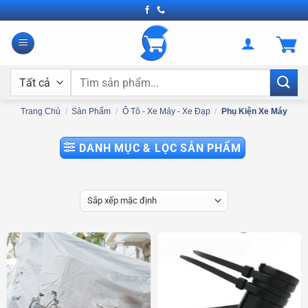
Bỏ
qua
nội
dung
Tìm
kiếm:
Trang Chủ
/
Sản Phẩm
/
Ô Tô - Xe Máy - Xe Đạp
/
Phụ Kiện Xe Máy
DANH MỤC & LỌC SẢN PHẨM