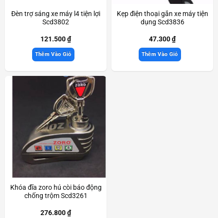
Đèn trợ sáng xe máy l4 tiện lợi
Kẹp điện thoại gắn xe máy tiện
Scd3802
dụng Scd3836
121.500
₫
47.300
₫
Thêm Vào Giỏ
Thêm Vào Giỏ
Khóa đĩa zoro hú còi báo động
chống trộm Scd3261
276.800
₫