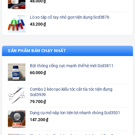
48.000
₫
Lò xo tập cổ tay nhỏ gọn tiện dụng Scd3876
43.200
₫
SẢN PHẨM BÁN CHẠY NHẤT
Bột thông cống cực mạnh thế hệ mới Scd3811
60.000
₫
Combo 2 kéo tạo kiểu tóc cắt tỉa tóc tiện đụng
Scd3939
79.700
₫
Dụng cụ mở nắp lon tiện lợi nhanh chóng Scd3501
147.200
₫