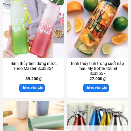
Bình thủy tinh đựng nước
Bình thủy tinh trong suốt nắp
Hello Master Scd3354
màu My Bottle 450ml
Scd3557
39.200
₫
27.000
₫
Thêm Vào Giỏ
Thêm Vào Giỏ