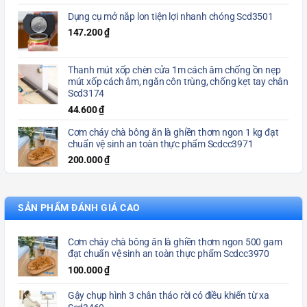
Dụng cụ mở nắp lon tiện lợi nhanh chóng Scd3501
147.200
₫
Thanh mút xốp chèn cửa 1m cách âm chống ồn nẹp
mút xốp cách âm, ngăn côn trùng, chống kẹt tay chân
Scd3174
44.600
₫
Cơm cháy chà bông ăn là ghiền thơm ngon 1 kg đạt
chuẩn vệ sinh an toàn thực phẩm Scdcc3971
200.000
₫
SẢN PHẨM ĐÁNH GIÁ CAO
Cơm cháy chà bông ăn là ghiền thơm ngon 500 gam
đạt chuẩn vệ sinh an toàn thực phẩm Scdcc3970
100.000
₫
Gậy chụp hình 3 chân tháo rời có điều khiển từ xa