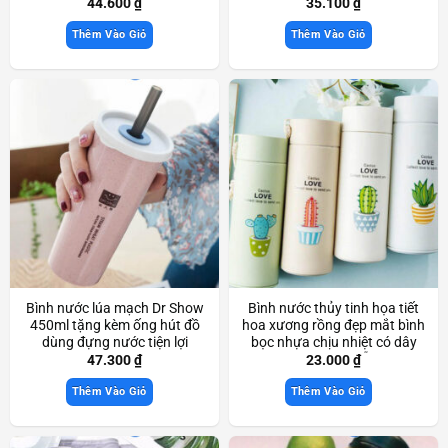
Scd3478
44.600
₫
35.100
₫
Thêm Vào Giỏ
Thêm Vào Giỏ
Bình nước lúa mạch Dr Show
Bình nước thủy tinh họa tiết
450ml tặng kèm ống hút đồ
hoa xương rồng đẹp mắt bình
dùng đựng nước tiện lợi
bọc nhựa chịu nhiệt có dây
Scd3665
xách giao màu ngẫu nhiên
47.300
₫
23.000
₫
Scd3200
Thêm Vào Giỏ
Thêm Vào Giỏ