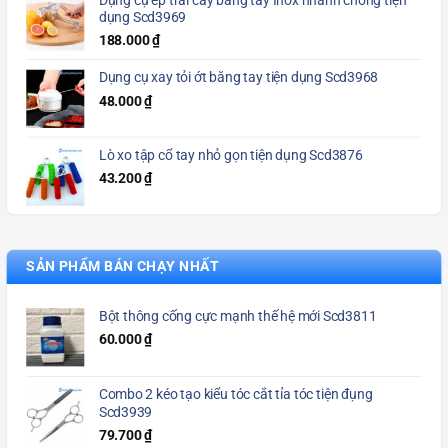
Dụng cụ ép trái cây bằng tay Inox nhanh chóng tiện
dụng Scd3969
188.000
₫
Dụng cụ xay tỏi ớt bằng tay tiện dụng Scd3968
48.000
₫
Lò xo tập cổ tay nhỏ gọn tiện dụng Scd3876
43.200
₫
SẢN PHẨM BÁN CHẠY NHẤT
Bột thông cống cực mạnh thế hệ mới Scd3811
60.000
₫
Combo 2 kéo tạo kiểu tóc cắt tỉa tóc tiện đụng
Scd3939
79.700
₫