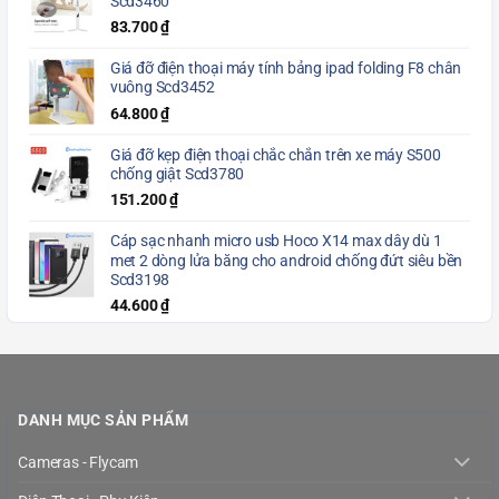
Scd3460
83.700
₫
Giá đỡ điện thoại máy tính bảng ipad folding F8 chân
vuông Scd3452
64.800
₫
Giá đỡ kẹp điện thoại chắc chắn trên xe máy S500
chống giật Scd3780
151.200
₫
Cáp sạc nhanh micro usb Hoco X14 max dây dù 1
met 2 dòng lửa băng cho android chống đứt siêu bền
Scd3198
44.600
₫
DANH MỤC SẢN PHẨM
Cameras - Flycam