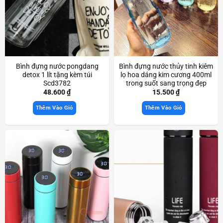
Bình đựng nước pongdang
Bình đựng nước thủy tinh kiêm
detox 1 lít tặng kèm túi
lọ hoa dáng kim cương 400ml
Scd3782
trong suốt sang trọng đẹp
mắt Scd3801
48.600
₫
15.500
₫
Thêm Vào Giỏ
Thêm Vào Giỏ