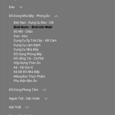
Đèn
Đồ Dùng Nhà Bếp - Phòng Ăn
Bàn Nạo - Dụng Cụ Bào - Cắt
Bình Nước - Bình Giữ Nhiệt
Bộ Nồi - Chảo
Dao - Kéo
Dụng Cụ Ép Trái Cây - Vắt Cam
Dụng Cụ Làm Bánh
Dụng Cụ Nhà Bếp
Đồ Dùng Phòng Bếp
Đồ Uống Trà - Cà Phê
Hộp Đựng Thức Ăn
Kệ - Hũ Gia Vị
Kệ Để Đồ Nhà Bếp
Màng Bọc Thực Phẩm
Phụ Kiện Bàn Ăn
Đồ Dùng Phòng Tắm
Ngoài Trời - Sân Vườn
Nội Thất