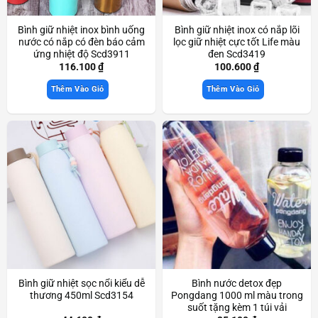
Bình giữ nhiệt inox bình uống
Bình giữ nhiệt inox có nắp lõi
nước có nắp có đèn báo cảm
lọc giữ nhiệt cực tốt Life màu
ứng nhiệt độ Scd3911
đen Scd3419
116.100
₫
100.600
₫
Thêm Vào Giỏ
Thêm Vào Giỏ
Bình giữ nhiệt sọc nổi kiểu dễ
Bình nước detox đẹp
thương 450ml Scd3154
Pongdang 1000 ml màu trong
suốt tặng kèm 1 túi vải