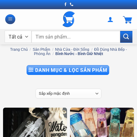
Bỏ
qua
nội
dung
Tìm
kiếm:
Trang Chủ
/
Sản Phẩm
/
Nhà Cửa - Đời Sống
/
Đồ Dùng Nhà Bếp -
Phòng Ăn
/
Bình Nước - Bình Giữ Nhiệt
DANH MỤC & LỌC SẢN PHẨM