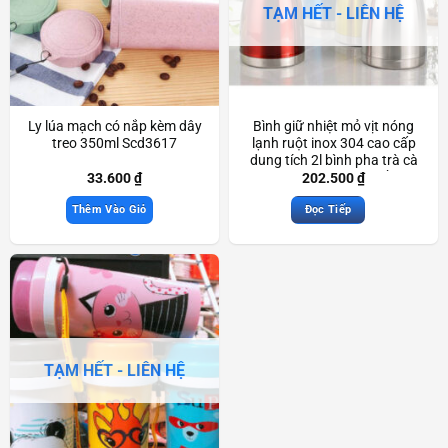
TẠM HẾT - LIÊN HỆ
Ly lúa mạch có nắp kèm dây
Bình giữ nhiệt mỏ vịt nóng
treo 350ml Scd3617
lạnh ruột inox 304 cao cấp
dung tích 2l bình pha trà cà
phê tại nhà có quai cầm
33.600
₫
202.500
₫
Scd3442
Thêm Vào Giỏ
Đọc Tiếp
TẠM HẾT - LIÊN HỆ