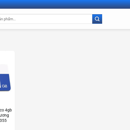
oco 4gb
dương
3355