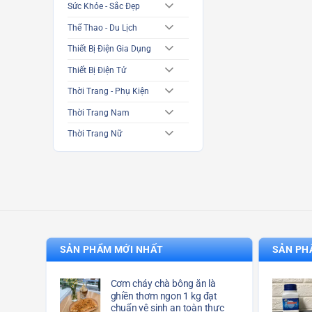
Sức Khỏe - Sắc Đẹp
Thể Thao - Du Lịch
Thiết Bị Điện Gia Dụng
Thiết Bị Điện Tử
Thời Trang - Phụ Kiện
Thời Trang Nam
Thời Trang Nữ
SẢN PHẨM MỚI NHẤT
SẢN PH
Cơm cháy chà bông ăn là
ghiền thơm ngon 1 kg đạt
chuẩn vệ sinh an toàn thực