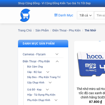
Bỏ
Shop Cộng Đồng - Vì Cộng Đồng Kiến Tạo Giá Trị Tốt Đẹp
qua
Tìm
nội
Danh Mục
kiếm:
dung
Trang Chủ
/
Sản Phẩm
/
Điện Thoại - Phụ Kiện
/
Thẻ Nhớ
DANH MỤC SẢN PHẨM
Cameras - Flycam
Điện Thoại - Phụ Kiện
Bút Cảm Ứng
Cáp - Bộ Sạc
Dây Đeo - Phụ Kiện Trang Trí
Gậy Chụp Hình
Thẻ nhớ miro sd H
Giá Đỡ - Kẹp
tốc độ cao xanh 
Hộp - Túi Đựng Phụ Kiện
chính hãng Scd
Phụ Kiện Chụp Hình
87.800
₫