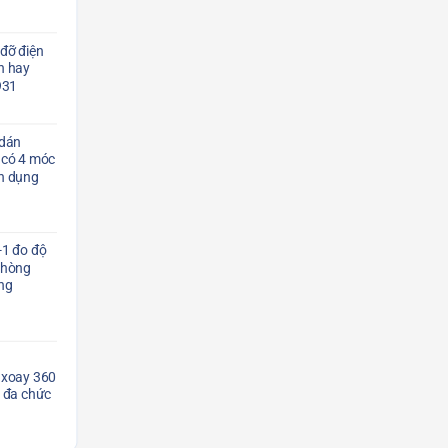
 đỡ điện
h hay
931
dán
 có 4 móc
ện dụng
-1 đo độ
phòng
ng
 xoay 360
h đa chức