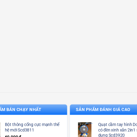
ẨM BÁN CHẠY NHẤT
SẢN PHẨM ĐÁNH GIÁ CAO
Bột thông cống cực mạnh thế
Quạt cầm tay hình 
hệ mới Scd3811
có đèn xinh xắn 2in1 
dụng Scd3920