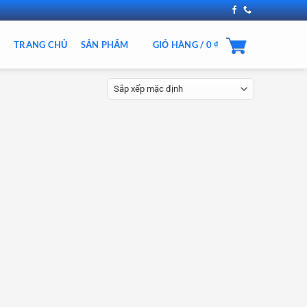
TRANG CHỦ
SẢN PHẨM
GIỎ HÀNG /
0
₫