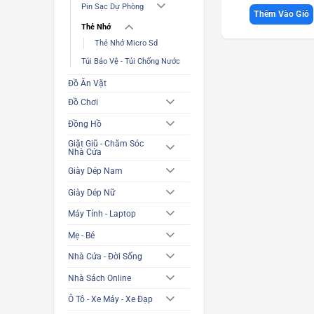
Pin Sạc Dự Phòng
Thêm Vào Giỏ
Thẻ Nhớ
Thẻ Nhớ Micro Sd
Túi Bảo Vệ - Túi Chống Nước
Đồ Ăn Vặt
Đồ Chơi
Đồng Hồ
Giặt Giũ - Chăm Sóc
Nhà Cửa
Giày Dép Nam
Giày Dép Nữ
Máy Tính - Laptop
Mẹ - Bé
Nhà Cửa - Đời Sống
Nhà Sách Online
Ô Tô - Xe Máy - Xe Đạp