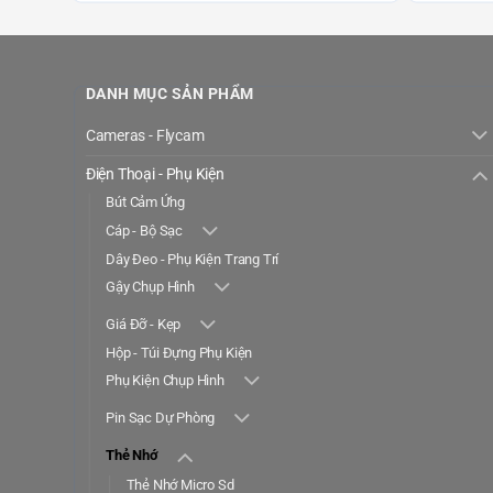
DANH MỤC SẢN PHẨM
Cameras - Flycam
Điện Thoại - Phụ Kiện
Bút Cảm Ứng
Cáp - Bộ Sạc
Dây Đeo - Phụ Kiện Trang Trí
Gậy Chụp Hình
Giá Đỡ - Kẹp
Hộp - Túi Đựng Phụ Kiện
Phụ Kiện Chụp Hình
Pin Sạc Dự Phòng
Thẻ Nhớ
Thẻ Nhớ Micro Sd