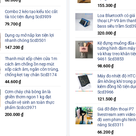
60.000
₫
155.300
₫
Combo 2 kéo tạo kiểu tóc cắt
Loa Bluetooth có giá
tỉa tóc tiện đụng Scd3939
thoại LP-V9 âm than
79.700
₫
bass siêu trầm Scd3
320.000
₫
Dụng cụ mở nắp lon tiện lợi
nhanh chóng Scd3501
Kệ đựng muỗng đũa 
147.200
₫
tường hình đám mây
và khay treo khăn ti
Thanh mút xốp chèn cửa 1m
9461 Scd3853
cách âm chống ồn nẹp mút
98.600
₫
xốp cách âm, ngăn côn trùng,
chống kẹt tay chân Scd3174
Máy đo nhiệt độ HTC
ẩm không khí trong 
44.600
₫
kiêm đồng hồ tiện dụ
Cơm cháy chà bông ăn là
Scd3966
ghiền thơm ngon 1 kg đạt
121.500
₫
chuẩn vệ sinh an toàn thực
phẩm Scdcc3971
Giá đỡ điện thoại P7
livestream xem video
200.000
₫
độ xem phim ghi hìn
năng Scd3311
66.200
₫