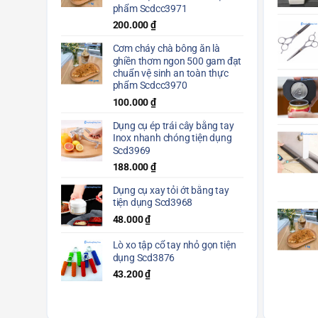
phẩm Scdcc3971
200.000
₫
Cơm cháy chà bông ăn là
ghiền thơm ngon 500 gam đạt
chuẩn vệ sinh an toàn thực
phẩm Scdcc3970
100.000
₫
Dụng cụ ép trái cây bằng tay
Inox nhanh chóng tiện dụng
Scd3969
188.000
₫
Dụng cụ xay tỏi ớt bằng tay
tiện dụng Scd3968
48.000
₫
Lò xo tập cổ tay nhỏ gọn tiện
dụng Scd3876
43.200
₫