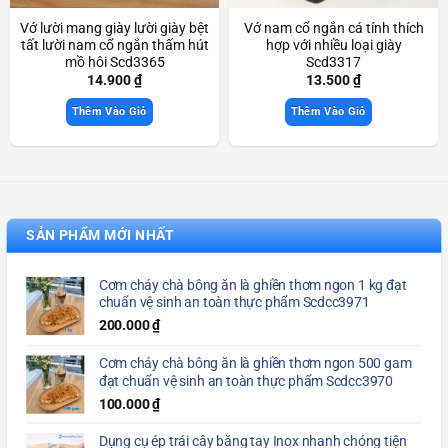
Vớ lười mang giày lười giày bệt
Vớ nam cổ ngắn cá tính thích
tất lười nam cổ ngắn thấm hút
hợp với nhiều loại giày
mồ hôi Scd3365
Scd3317
14.900
₫
13.500
₫
Thêm Vào Giỏ
Thêm Vào Giỏ
SẢN PHẨM MỚI NHẤT
Cơm cháy chà bông ăn là ghiền thơm ngon 1 kg đạt
chuẩn vệ sinh an toàn thực phẩm Scdcc3971
200.000
₫
Cơm cháy chà bông ăn là ghiền thơm ngon 500 gam
đạt chuẩn vệ sinh an toàn thực phẩm Scdcc3970
100.000
₫
Dụng cụ ép trái cây bằng tay Inox nhanh chóng tiện