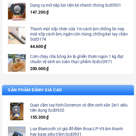
Dụng cụ mở nắp lon tiện lợi nhanh chóng Scd3501
147.200
₫
Thanh mút xốp chèn cửa 1m cách âm chống ồn nẹp
mút xốp cách âm, ngăn côn trùng, chống kẹt tay chân
Scd3174
44.600
₫
Cơm cháy chà bông ăn là ghiền thơm ngon 1 kg đạt
chuẩn vệ sinh an toàn thực phẩm Scdcc3971
200.000
₫
SẢN PHẨM ĐÁNH GIÁ CAO
Quạt cầm tay hình Doremon có đèn xinh xắn 2in1 siêu
tiện dụng Scd3920
155.300
₫
Loa Bluetooth có giá đỡ điện thoại LP-V9 âm thanh
hay bass siêu trầm Scd3931