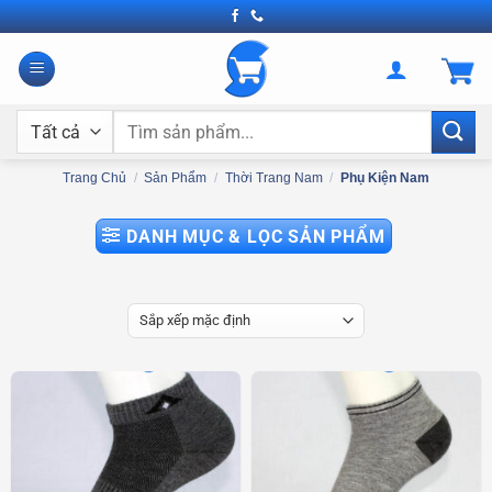
Bỏ
qua
nội
dung
Tìm
kiếm:
Trang Chủ
/
Sản Phẩm
/
Thời Trang Nam
/
Phụ Kiện Nam
DANH MỤC & LỌC SẢN PHẨM