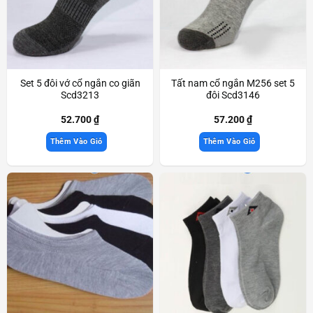
Set 5 đôi vớ cổ ngắn co giãn
Tất nam cổ ngắn M256 set 5
Scd3213
đôi Scd3146
52.700
₫
57.200
₫
Thêm Vào Giỏ
Thêm Vào Giỏ