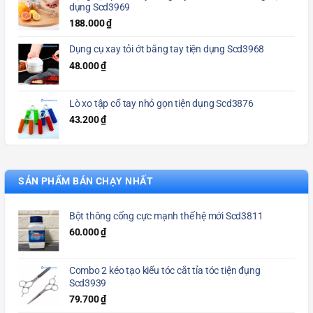
dụng Scd3969
188.000
₫
Dụng cụ xay tỏi ớt bằng tay tiện dụng Scd3968
48.000
₫
Lò xo tập cổ tay nhỏ gọn tiện dụng Scd3876
43.200
₫
SẢN PHẨM BÁN CHẠY NHẤT
Bột thông cống cực mạnh thế hệ mới Scd3811
60.000
₫
Combo 2 kéo tạo kiểu tóc cắt tỉa tóc tiện đụng
Scd3939
79.700
₫