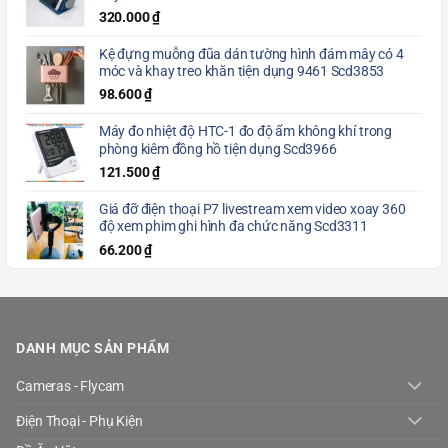
320.000
₫
Kệ đựng muỗng đũa dán tường hình đám mây có 4
móc và khay treo khăn tiện dụng 9461 Scd3853
98.600
₫
Máy đo nhiệt độ HTC-1 đo độ ẩm không khí trong
phòng kiêm đồng hồ tiện dụng Scd3966
121.500
₫
Giá đỡ điện thoại P7 livestream xem video xoay 360
độ xem phim ghi hình đa chức năng Scd3311
66.200
₫
DANH MỤC SẢN PHẨM
Cameras - Flycam
Điện Thoại - Phụ Kiện