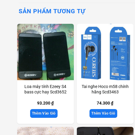
SẢN PHẨM TƯƠNG TỰ
Loa máy tính Ezeey S4
Tai nghe Hoco m58 chính
bass cực hay Scd3652
hãng Scd3463
93.200
₫
74.300
₫
Thêm Vào Giỏ
Thêm Vào Giỏ