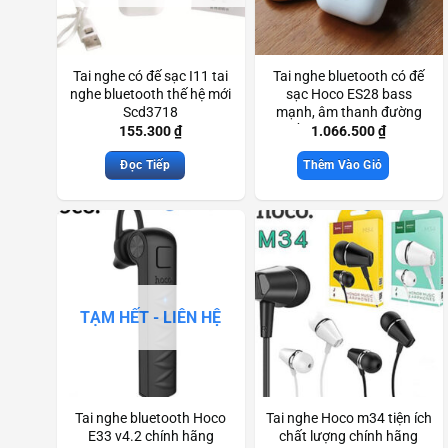
Tai nghe có đế sạc I11 tai
Tai nghe bluetooth có đế
nghe bluetooth thế hệ mới
sạc Hoco ES28 bass
Scd3718
mạnh, âm thanh đường
truyền rõ nét chính hãng
155.300
₫
1.066.500
₫
Scd3833
Đọc Tiếp
Thêm Vào Giỏ
TẠM HẾT - LIÊN HỆ
Tai nghe bluetooth Hoco
Tai nghe Hoco m34 tiện ích
E33 v4.2 chính hãng
chất lượng chính hãng