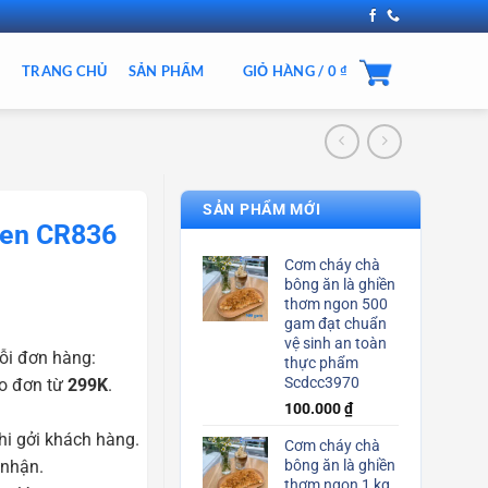
TRANG CHỦ
SẢN PHẨM
GIỎ HÀNG /
0
₫
SẢN PHẨM MỚI
ven CR836
Cơm cháy chà
bông ăn là ghiền
thơm ngon 500
gam đạt chuẩn
vệ sinh an toàn
ỗi đơn hàng:
thực phẩm
Scdcc3970
o đơn từ
299K
.
100.000
₫
i gởi khách hàng.
Cơm cháy chà
 nhận.
bông ăn là ghiền
thơm ngon 1 kg