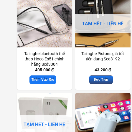
TẠM HẾT - LIÊN HỆ
Tai nghe bluetooth thể
Tai nghe Pistons giá tốt
thao Hoco Es51 chính
tiện dụng Scd3192
hãng Scd3304
405.000
₫
43.200
₫
Thêm Vào Giỏ
Đọc Tiếp
TẠM HẾT - LIÊN HỆ