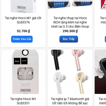
Tai nghe Hoco M1 giá tốt
Tai nghe chụp tai Hoco
Tai
Scd3376
W24 tặng kèm tai nghe
mic
nhét tai 3.5 cho điện thoại
máy tính Scd3459
52.700
₫
290.300
₫
Thêm Vào Giỏ
Đọc Tiếp
Tai nghe Hoco M1
Tai nghe ip 7 bluetooth giá
Tai 
Scd3331
tốt tiện ích không đế sạc
minh