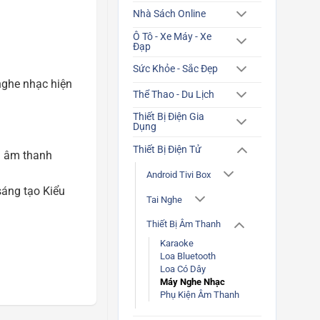
Nhà Sách Online
Ô Tô - Xe Máy - Xe
Đạp
Sức Khỏe - Sắc Đẹp
nghe nhạc hiện
Thể Thao - Du Lịch
Thiết Bị Điện Gia
Dụng
Thiết Bị Điện Tử
ệm âm thanh
Android Tivi Box
sáng tạo Kiểu
Tai Nghe
Thiết Bị Âm Thanh
Karaoke
Loa Bluetooth
Loa Có Dây
Máy Nghe Nhạc
Phụ Kiện Âm Thanh