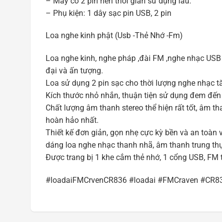
– Máy có 2 pin nên thời gian sử dụng lâu.
– Phụ kiện: 1 dây sạc pin USB, 2 pin
Loa nghe kinh phật (Usb -Thẻ Nhớ -Fm)
Loa nghe kinh, nghe pháp ,đài FM ,nghe nhạc USB 
đại và ấn tượng.
Loa sử dụng 2 pin sạc cho thời lượng nghe nhạc tă
Kích thước nhỏ nhắn, thuận tiện sử dụng đem đến
Chất lượng âm thanh stereo thể hiện rất tốt, âm t
hoàn hảo nhất.
Thiết kế đơn giản, gọn nhẹ cực kỳ bền và an toàn 
dáng loa nghe nhạc thanh nhã, âm thanh trung th
Được trang bị 1 khe cắm thẻ nhớ, 1 cổng USB, FM t
#loadaiFMCrvenCR836 #loadai #FMCraven #CR8