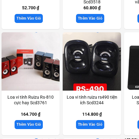
Scd3518
vâ
52.700
₫
60.800
₫
Thêm Vào Giỏ
Thêm Vào Giỏ
Loa vi tính Ruizu Rs-810
Loa vi tính ruizu rs490 tiện
Loa
cực hay Scd3761
ích Scd3244
S
164.700
₫
114.800
₫
Thêm Vào Giỏ
Thêm Vào Giỏ