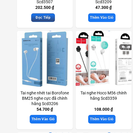
Scd3507
Scd3209
202.500
₫
47.300
₫
Đọc Tiếp
Thêm Vào Giỏ
Tai nghe nhét tai Borofone
Tai nghe Hoco M56 chính
BM25 nghe cực đã chính
hãng Scd3359
hãng Scd3206
54.700
₫
108.000
₫
Thêm Vào Giỏ
Thêm Vào Giỏ