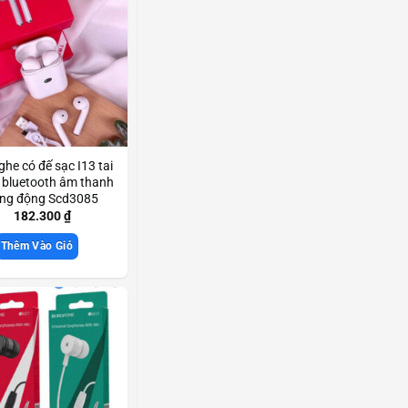
ghe có đế sạc I13 tai
 bluetooth âm thanh
ng động Scd3085
182.300
₫
Thêm Vào Giỏ