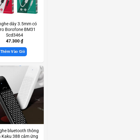
 nghe dây 3.5mm có
ro Borofone BM31
Scd3464
47.300
₫
Thêm Vào Giỏ
nghe bluetooth thông
 Kaku 388 cảm ứng