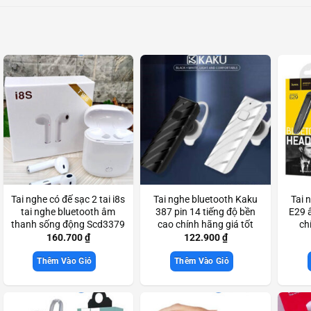
Tai nghe có đế sạc 2 tai i8s
Tai nghe bluetooth Kaku
Tai 
tai nghe bluetooth âm
387 pin 14 tiếng độ bền
E29 
thanh sống động Scd3379
cao chính hãng giá tốt
ch
Scd3748
160.700
₫
122.900
₫
Thêm Vào Giỏ
Thêm Vào Giỏ