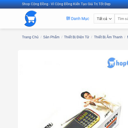
Bỏ
Shop Cộng Đồng - Vì Cộng Đồng Kiến Tạo Giá Trị Tốt Đẹp
qua
Tìm
nội
Danh Mục
kiếm:
dung
Trang Chủ
/
Sản Phẩm
/
Thiết Bị Điện Tử
/
Thiết Bị Âm Thanh
/