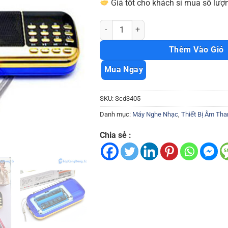
Giá tốt cho khách sỉ mua số lượn
Máy nghe đài FM Craven CR836 tiện ích
Thêm Vào Giỏ
Mua Ngay
SKU:
Scd3405
Danh mục:
Máy Nghe Nhạc
,
Thiết Bị Âm Tha
Chia sẻ :