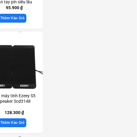
n tay pin siêu lâu
Scd3461
95.900
₫
Thêm Vào Giỏ
 máy tính Ezeey S5
peaker Scd3148
128.300
₫
Thêm Vào Giỏ