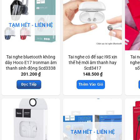
TẠM HẾT - LIÊN HỆ
Tai nghe bluetooth không
Tai nghe có đế sạc I9S xịn
Tai n
dây Hoco E17 Ironman âm
thế hệ mới âm thanh hay
nghe
thanh sinh động Scd3338
Scd3417
số
201.200
₫
148.500
₫
Đọc Tiếp
Thêm Vào Giỏ
TẠM HẾT - LIÊN HỆ