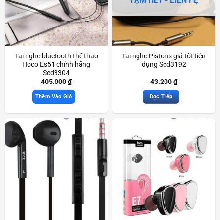
TẠM HẾT - LIÊN HỆ
Tai nghe bluetooth thể thao
Tai nghe Pistons giá tốt tiện
Hoco Es51 chính hãng
dụng Scd3192
Scd3304
405.000
₫
43.200
₫
Thêm Vào Giỏ
Đọc Tiếp