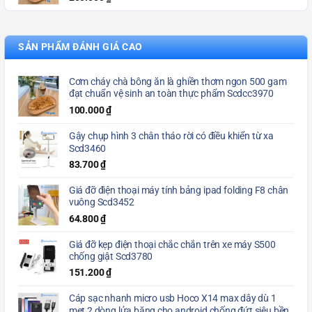
SẢN PHẨM ĐÁNH GIÁ CAO
Cơm cháy chà bông ăn là ghiền thơm ngon 500 gam
đạt chuẩn vệ sinh an toàn thực phẩm Scdcc3970
100.000
₫
Gậy chụp hình 3 chân tháo rời có điều khiển từ xa
Scd3460
83.700
₫
Giá đỡ điện thoại máy tính bảng ipad folding F8 chân
vuông Scd3452
64.800
₫
Giá đỡ kẹp điện thoại chắc chắn trên xe máy S500
chống giật Scd3780
151.200
₫
Cáp sạc nhanh micro usb Hoco X14 max dây dù 1
met 2 dòng lửa băng cho android chống đứt siêu bền