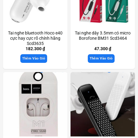
Tai nghe bluetooth Hoco e40
Tai nghe dây 3.5mm có micro
cực hay cực rõ chính hãng
Borofone BM31 Scd3464
Scd3635
182.300
₫
47.300
₫
Thêm Vào Giỏ
Thêm Vào Giỏ