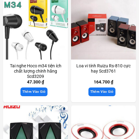
Tai nghe Hoco m34 tiện ích
Loa vi tính Ruizu Rs-810 cực
chất lượng chính hãng
hay Scd3761
Scd3209
47.300
₫
164.700
₫
Thêm Vào Giỏ
Thêm Vào Giỏ