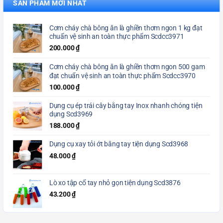
SẢN PHẨM MỚI NHẤT
Cơm cháy chà bông ăn là ghiền thơm ngon 1 kg đạt
chuẩn vệ sinh an toàn thực phẩm Scdcc3971
200.000
₫
Cơm cháy chà bông ăn là ghiền thơm ngon 500 gam
đạt chuẩn vệ sinh an toàn thực phẩm Scdcc3970
100.000
₫
Dụng cụ ép trái cây bằng tay Inox nhanh chóng tiện
dụng Scd3969
188.000
₫
Dụng cụ xay tỏi ớt bằng tay tiện dụng Scd3968
48.000
₫
Lò xo tập cổ tay nhỏ gọn tiện dụng Scd3876
43.200
₫