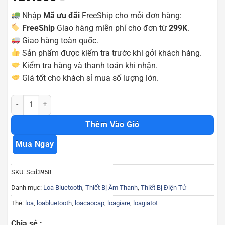
Nhập
Mã ưu đãi
FreeShip cho mỗi đơn hàng:
FreeShip
Giao hàng miễn phí cho đơn từ
299K
.
Giao hàng toàn quốc.
Sản phẩm được kiểm tra trước khi gởi khách hàng.
Kiểm tra hàng và thanh toán khi nhận.
Giá tốt cho khách sỉ mua số lượng lớn.
Loa bluetooth Y4 kết nối không dây giá tốt Scd3958 số lượng
Thêm Vào Giỏ
Mua Ngay
SKU:
Scd3958
Danh mục:
Loa Bluetooth
,
Thiết Bị Âm Thanh
,
Thiết Bị Điện Tử
Thẻ:
loa
,
loabluetooth
,
loacaocap
,
loagiare
,
loagiatot
Chia sẻ :