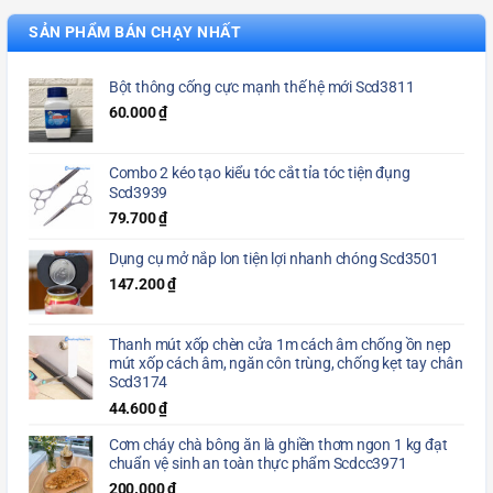
SẢN PHẨM BÁN CHẠY NHẤT
Bột thông cống cực mạnh thế hệ mới Scd3811
60.000
₫
Combo 2 kéo tạo kiểu tóc cắt tỉa tóc tiện đụng
Scd3939
79.700
₫
Dụng cụ mở nắp lon tiện lợi nhanh chóng Scd3501
147.200
₫
Thanh mút xốp chèn cửa 1m cách âm chống ồn nẹp
mút xốp cách âm, ngăn côn trùng, chống kẹt tay chân
Scd3174
44.600
₫
Cơm cháy chà bông ăn là ghiền thơm ngon 1 kg đạt
chuẩn vệ sinh an toàn thực phẩm Scdcc3971
200.000
₫