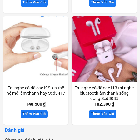
Thêm Vào Giỏ
Thêm Vào Giỏ
Tai nghe có đế sạc I9S xịn thế
Tai nghe có đế sạc I13 tai nghe
hệ mới âm thanh hay Scd3417
bluetooth âm thanh sống
động Scd3085
148.500
₫
182.300
₫
Thêm Vào Giỏ
Thêm Vào Giỏ
Đánh giá