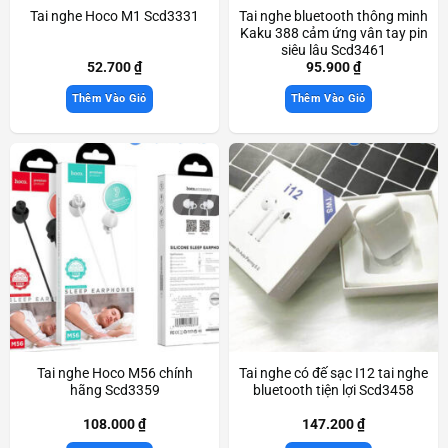
Tai nghe Hoco M1 Scd3331
Tai nghe bluetooth thông minh
Kaku 388 cảm ứng vân tay pin
siêu lâu Scd3461
52.700
₫
95.900
₫
Thêm Vào Giỏ
Thêm Vào Giỏ
Tai nghe Hoco M56 chính
Tai nghe có đế sạc I12 tai nghe
hãng Scd3359
bluetooth tiện lợi Scd3458
108.000
₫
147.200
₫