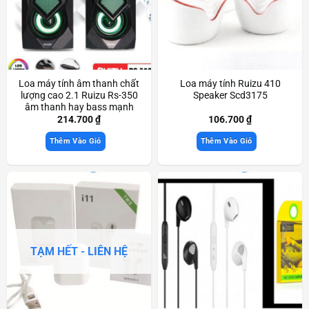
Loa máy tính âm thanh chất
Loa máy tính Ruizu 410
lượng cao 2.1 Ruizu Rs-350
Speaker Scd3175
âm thanh hay bass mạnh
Scd3436
214.700
₫
106.700
₫
Thêm Vào Giỏ
Thêm Vào Giỏ
TẠM HẾT - LIÊN HỆ