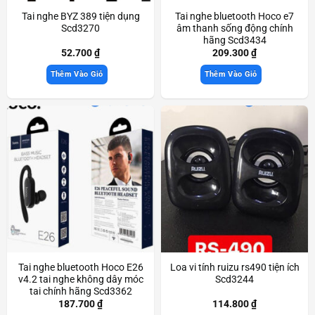
Tai nghe BYZ 389 tiện dụng
Tai nghe bluetooth Hoco e7
Scd3270
âm thanh sống động chính
hãng Scd3434
52.700
₫
209.300
₫
Thêm Vào Giỏ
Thêm Vào Giỏ
Tai nghe bluetooth Hoco E26
Loa vi tính ruizu rs490 tiện ích
v4.2 tai nghe không dây móc
Scd3244
tai chính hãng Scd3362
187.700
₫
114.800
₫