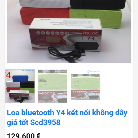
Loa bluetooth Y4 kết nối không dây
giá tốt Scd3958
129.600
₫