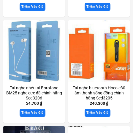
Thêm Vào Giỏ
Thêm Vào Giỏ
Tai nghe nhét tai Borofone
Tai nghe bluetooth Hoco e30
BM25 nghe cực đã chính hãng
âm thanh sống động chính
Scd3206
hãng Scd3205
54.700
₫
240.300
₫
Thêm Vào Giỏ
Thêm Vào Giỏ