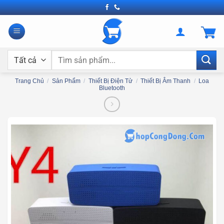
Bỏ
qua
nội
dung
Tìm
kiếm:
Trang Chủ
/
Sản Phẩm
/
Thiết Bị Điện Tử
/
Thiết Bị Âm Thanh
/
Loa
Bluetooth