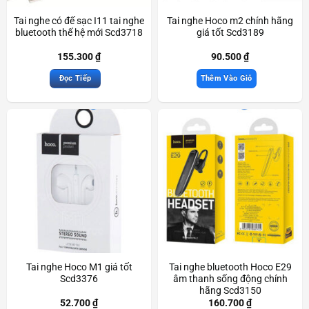
Tai nghe có đế sạc I11 tai nghe
Tai nghe Hoco m2 chính hãng
bluetooth thế hệ mới Scd3718
giá tốt Scd3189
155.300
₫
90.500
₫
Đọc Tiếp
Thêm Vào Giỏ
Tai nghe Hoco M1 giá tốt
Tai nghe bluetooth Hoco E29
Scd3376
âm thanh sống động chính
hãng Scd3150
52.700
₫
160.700
₫