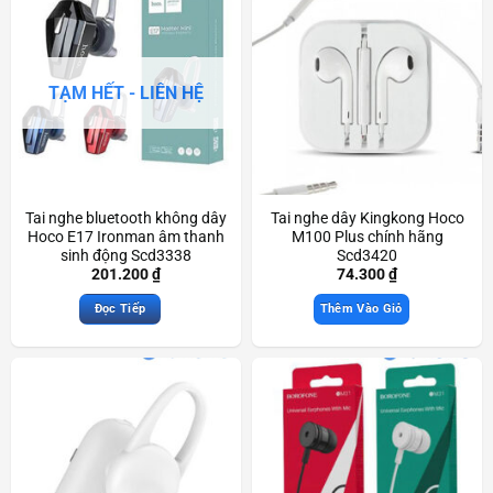
TẠM HẾT - LIÊN HỆ
Tai nghe bluetooth không dây
Tai nghe dây Kingkong Hoco
Hoco E17 Ironman âm thanh
M100 Plus chính hãng
sinh động Scd3338
Scd3420
201.200
₫
74.300
₫
Đọc Tiếp
Thêm Vào Giỏ