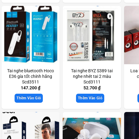
Tai nghe bluetooth Hoco
Tai nghe BYZ S389 tai
Loa 
E36 gía tốt chính hãng
nghe nhét tai 2 màu
c
Scd3511
Scd3111
147.200
₫
52.700
₫
Thêm Vào Giỏ
Thêm Vào Giỏ