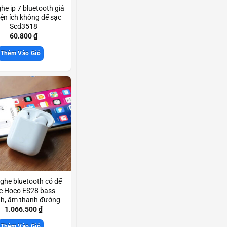
ghe ip 7 bluetooth giá
tiện ích không đế sạc
Scd3518
60.800
₫
Thêm Vào Giỏ
nghe bluetooth có đế
c Hoco ES28 bass
h, âm thanh đường
ền rõ nét chính hãng
1.066.500
₫
Scd3833
Thêm Vào Giỏ