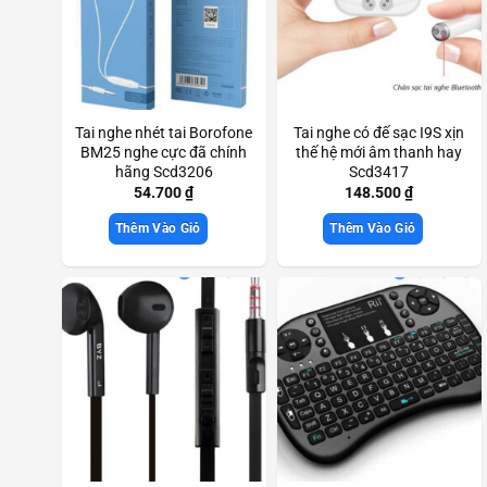
Tai nghe nhét tai Borofone
Tai nghe có đế sạc I9S xịn
BM25 nghe cực đã chính
thế hệ mới âm thanh hay
hãng Scd3206
Scd3417
54.700
₫
148.500
₫
Thêm Vào Giỏ
Thêm Vào Giỏ