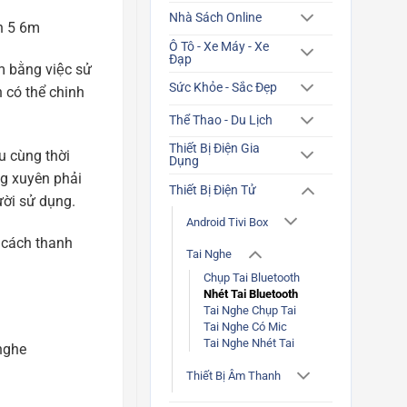
Nhà Sách Online
n 5 6m
Ô Tô - Xe Máy - Xe
Đạp
 bằng việc sử
Sức Khỏe - Sắc Đẹp
có thể chinh
Thể Thao - Du Lịch
Thiết Bị Điện Gia
 cùng thời
Dụng
̀ng xuyên phải
Thiết Bị Điện Tử
ời sử dụng.
Android Tivi Box
g cách thanh
Tai Nghe
Chụp Tai Bluetooth
Nhét Tai Bluetooth
Tai Nghe Chụp Tai
Tai Nghe Có Mic
Tai Nghe Nhét Tai
nghe
Thiết Bị Âm Thanh