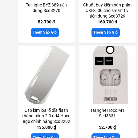
Tai nghe BYZ 389 tiện
Chuột bay kiêm bàn phím
dụng Scd3270
UKB-500 cho smart tivi
tiện dụng Scd3729
52.700
₫
160.700
₫
Thêm Vào Giỏ
Thêm Vào Giỏ
Usb kim loại ổ đĩa flash
Tai nghe Hoco M1
thông minh 2.0 ud4 Hoco
Scd3331
8gb chính hãng Scd3292
135.000
₫
52.700
₫
Thêm Vào Giỏ
Thêm Vào Giỏ