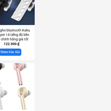
nghe bluetooth Kaku
pin 14 tiếng độ bền
 chính hãng giá tốt
Scd3748
122.900
₫
Thêm Vào Giỏ