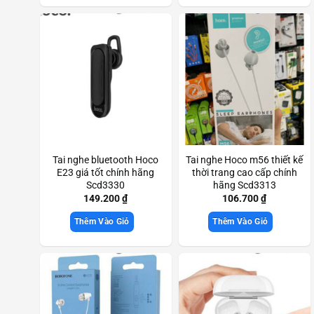
Tai nghe bluetooth Hoco
Tai nghe Hoco m56 thiết kế
E23 giá tốt chính hãng
thời trang cao cấp chính
Scd3330
hãng Scd3313
149.200
₫
106.700
₫
Thêm Vào Giỏ
Thêm Vào Giỏ