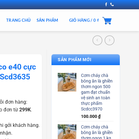
TRANG CHỦ
SẢN PHẨM
GIỎ HÀNG /
0
₫
SẢN PHẨM MỚI
co e40 cực
g Scd3635
Cơm cháy chà
bông ăn là ghiền
thơm ngon 500
gam đạt chuẩn
vệ sinh an toàn
ỗi đơn hàng:
thực phẩm
Scdcc3970
o đơn từ
299K
.
100.000
₫
i gởi khách hàng.
Cơm cháy chà
 nhận.
bông ăn là ghiền
thơm ngon 1 kg