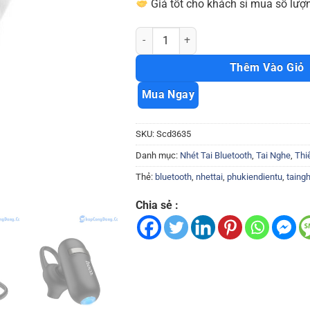
Giá tốt cho khách sỉ mua số lượn
Tai nghe bluetooth Hoco e40 cực hay c
Thêm Vào Giỏ
Mua Ngay
SKU:
Scd3635
Danh mục:
Nhét Tai Bluetooth
,
Tai Nghe
,
Thi
Thẻ:
bluetooth
,
nhettai
,
phukiendientu
,
taing
Chia sẻ :