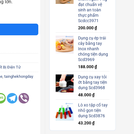
g lớn.
đạt chuẩn vệ
sinh an toàn
ực rõ chính hãng Scd3635 số lượng
thực phẩm
Scdcc3971
200.000
₫
Dụng cụ ép trái
cây bằng tay
Inox nhanh
chóng tiện dụng
Scd3969
188.000
₫
ết Bị Điện Tử
he
,
tainghekhongday
Dụng cụ xay tỏi
ớt bằng tay tiện
dụng Scd3968
48.000
₫
Lò xo tập cổ tay
nhỏ gọn tiện
dụng Scd3876
43.200
₫