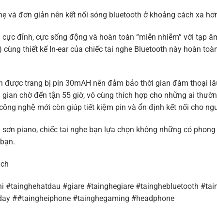
hẹ và đơn giản nên kết nối sóng bluetooth ở khoảng cách xa hơ
 đỉnh, cực sống động và hoàn toàn “miễn nhiễm” với tạp âm
g thiết kế In-ear của chiếc tai nghe Bluetooth này hoàn toàn 
được trang bị pin 30mAH nên đảm bảo thời gian đàm thoại lâu
i gian chờ đến tận 55 giờ, vô cùng thích hợp cho những ai thươ
ông nghệ mới còn giúp tiết kiệm pin và ổn định kết nối cho ngư
ghệ sơn piano, chiếc tai nghe bạn lựa chọn không những có phon
bạn.
ách
 #tainghehatdau #giare #tainghegiare #tainghebluetooth #tai
gday ##taingheiphone #tainghegaming #headphone