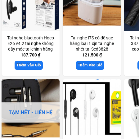
Tai nghe bluetooth Hoco
Tai nghe I7S có đế sạc
Tai 
E26 v4.2 tai nghe không
hàng loại 1 xịn tai nghe
387 
dây móc tai chính hãng
nhét tai Scd3828
cao
Scd3362
187.700
₫
121.500
₫
Thêm Vào Giỏ
Thêm Vào Giỏ
TẠM HẾT - LIÊN HỆ