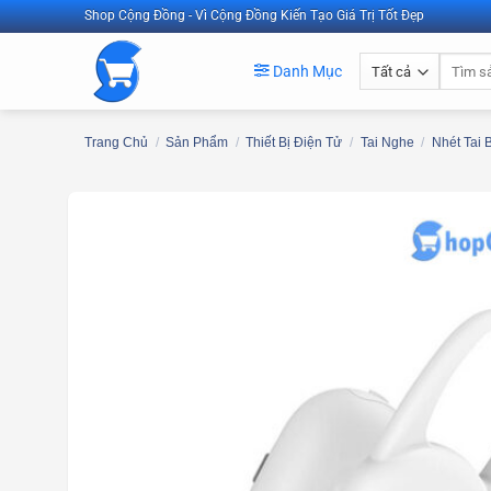
Bỏ
Shop Cộng Đồng - Vì Cộng Đồng Kiến Tạo Giá Trị Tốt Đẹp
qua
Tìm
nội
Danh Mục
kiếm:
dung
Trang Chủ
/
Sản Phẩm
/
Thiết Bị Điện Tử
/
Tai Nghe
/
Nhét Tai 