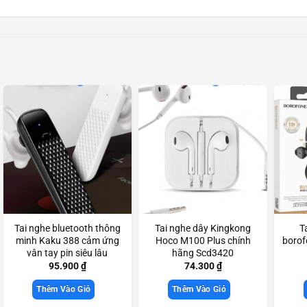
Tai nghe bluetooth thông
Tai nghe dây Kingkong
T
minh Kaku 388 cảm ứng
Hoco M100 Plus chính
borof
vân tay pin siêu lâu
hãng Scd3420
Scd3461
95.900
₫
74.300
₫
Thêm Vào Giỏ
Thêm Vào Giỏ