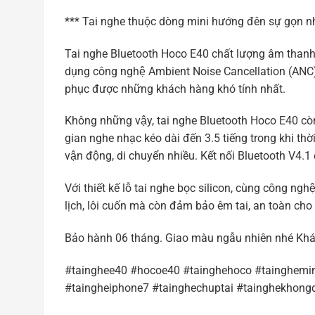
*** Tai nghe thuộc dòng mini hướng đên sự gọn n
Tai nghe Bluetooth Hoco E40 chất lượng âm thanh cực
dụng công nghệ Ambient Noise Cancellation (ANC) cùn
phục được những khách hàng khó tính nhất.
Không những vậy, tai nghe Bluetooth Hoco E40 còn 
gian nghe nhạc kéo dài đến 3.5 tiếng trong khi thờ
vận động, di chuyển nhiều. Kết nối Bluetooth V4.1 c
Với thiết kế lỗ tai nghe bọc silicon, cùng công n
lịch, lôi cuốn mà còn đảm bảo êm tai, an toàn cho 
Bảo hành 06 tháng. Giao màu ngẫu nhiên nhé Kh
#tainghee40 #hocoe40 #tainghehoco #tainghemini
#taingheiphone7 #tainghechuptai #tainghekhon