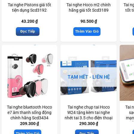
Tai nghe Pistons giá tốt
Tai nghe Hoco m2 chính
Tai n
tiện dụng Scd3192
hãng giá tốt Scd3189
tốt 
43.200
₫
90.500
₫
Đọc Tiếp
Thêm Vào Giỏ
TẠM HẾT - LIÊN HỆ
Tai nghe bluetooth Hoco
Tai nghe chụp tai Hoco
Tai 
e7 âm thanh sống động
W24 tặng kèm tai nghe
sạ
chính hãng Scd3434
nhét tai 3.5 cho điện thoại
mạn
máy tính Scd3459
truy
209.300
₫
290.300
₫
Thêm Vào Giỏ
Đọc Tiếp