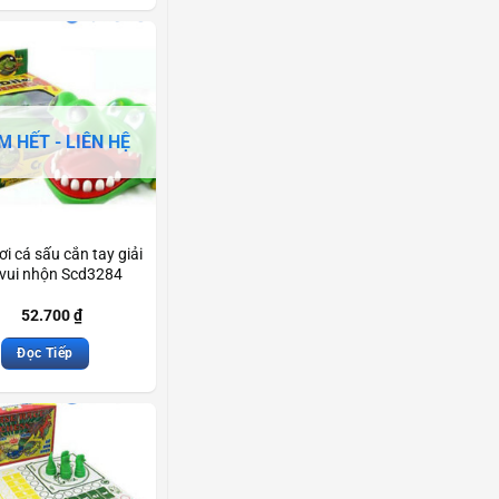
M HẾT - LIÊN HỆ
ơi cá sấu cắn tay giải
í vui nhộn Scd3284
52.700
₫
Đọc Tiếp