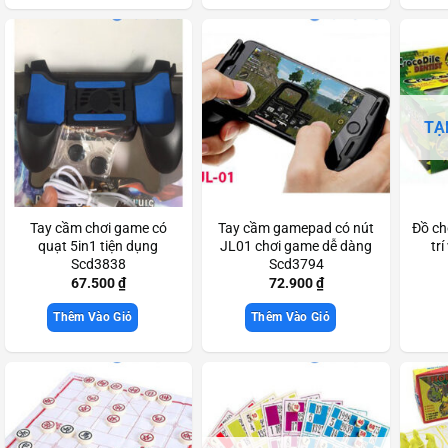
TẠ
Tay cầm chơi game có
Tay cầm gamepad có nút
Đồ ch
quạt 5in1 tiện dụng
JL01 chơi game dễ dàng
tr
Scd3838
Scd3794
67.500
₫
72.900
₫
Thêm Vào Giỏ
Thêm Vào Giỏ