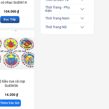
d có nhạc Scd3614
Thời Trang - Phụ
Kiện
104.000
₫
Thời Trang Nam
Đọc Tiếp
Thời Trang Nữ
ộ bầu cua cá cọp
Scd3656
14.200
₫
Thêm Vào Giỏ