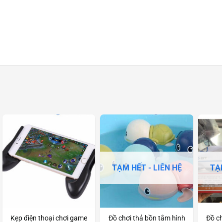
TẠM HẾT - LIÊN HỆ
TẠ
Kẹp điện thoại chơi game
Đồ chơi thả bồn tắm hình
Đồ c