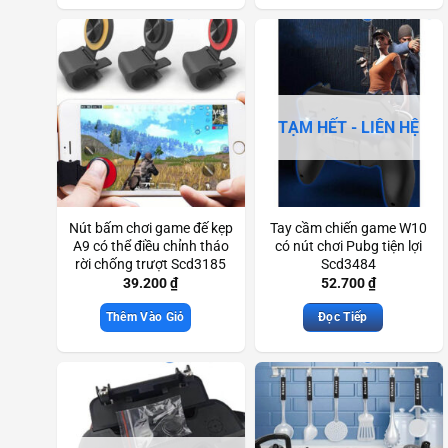
TẠM HẾT - LIÊN HỆ
Nút bấm chơi game đế kẹp
Tay cầm chiến game W10
A9 có thể điều chỉnh tháo
có nút chơi Pubg tiện lợi
rời chống trượt Scd3185
Scd3484
39.200
₫
52.700
₫
Thêm Vào Giỏ
Đọc Tiếp