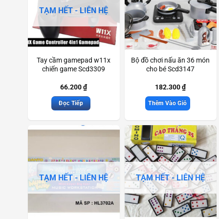
TẠM HẾT - LIÊN HỆ
Tay cầm gamepad w11x
Bộ đồ chơi nấu ăn 36 món
chiến game Scd3309
cho bé Scd3147
66.200
₫
182.300
₫
Đọc Tiếp
Thêm Vào Giỏ
TẠM HẾT - LIÊN HỆ
TẠM HẾT - LIÊN HỆ