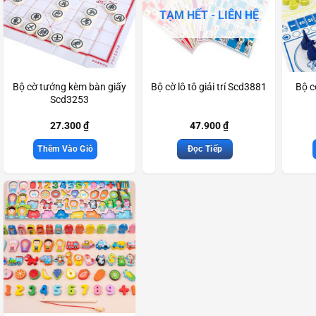
TẠM HẾT - LIÊN HỆ
Bộ cờ tướng kèm bàn giấy
Bộ cờ lô tô giải trí Scd3881
Bộ cờ
Scd3253
27.300
₫
47.900
₫
Thêm Vào Giỏ
Đọc Tiếp