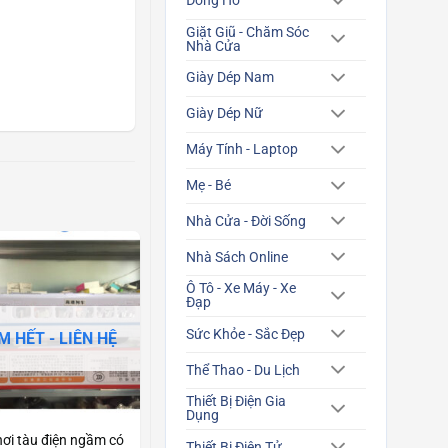
Đồng Hồ
Giặt Giũ - Chăm Sóc
Nhà Cửa
Giày Dép Nam
Giày Dép Nữ
Máy Tính - Laptop
Mẹ - Bé
Nhà Cửa - Đời Sống
Nhà Sách Online
Ô Tô - Xe Máy - Xe
Đạp
Sức Khỏe - Sắc Đẹp
M HẾT - LIÊN HỆ
Thể Thao - Du Lịch
Thiết Bị Điện Gia
Dụng
hơi tàu điện ngầm có
Thiết Bị Điện Tử