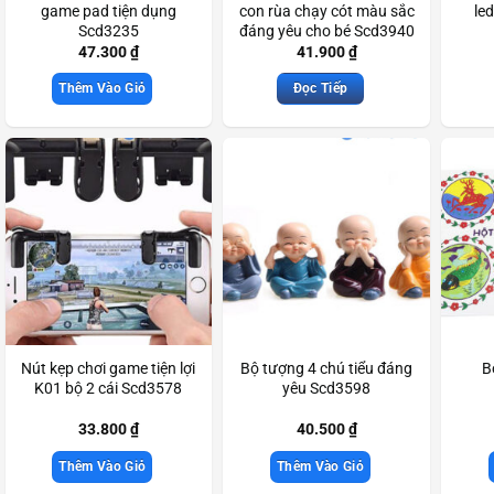
game pad tiện dụng
con rùa chạy cót màu sắc
le
Scd3235
đáng yêu cho bé Scd3940
47.300
₫
41.900
₫
Thêm Vào Giỏ
Đọc Tiếp
Nút kẹp chơi game tiện lợi
Bộ tượng 4 chú tiểu đáng
B
K01 bộ 2 cái Scd3578
yêu Scd3598
33.800
₫
40.500
₫
Thêm Vào Giỏ
Thêm Vào Giỏ