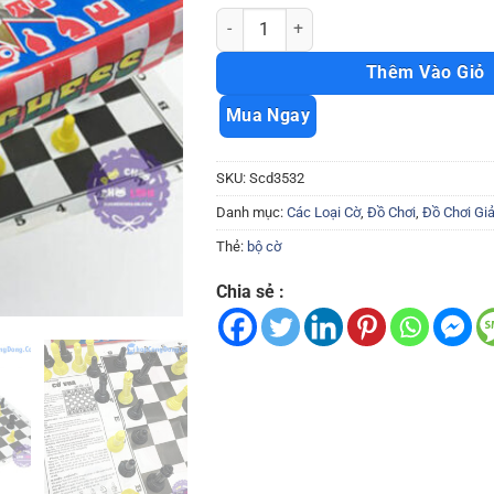
Bộ cờ vua King Chess Scd3532 số lượng
Thêm Vào Giỏ
Mua Ngay
SKU:
Scd3532
Danh mục:
Các Loại Cờ
,
Đồ Chơi
,
Đồ Chơi Giải
Thẻ:
bộ cờ
Chia sẻ :