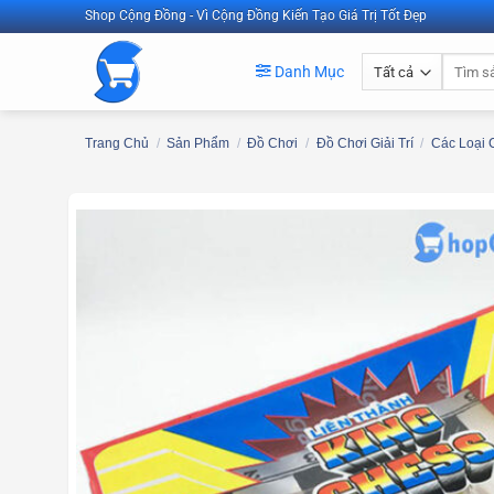
Bỏ
Shop Cộng Đồng - Vì Cộng Đồng Kiến Tạo Giá Trị Tốt Đẹp
qua
Tìm
nội
Danh Mục
kiếm:
dung
Trang Chủ
/
Sản Phẩm
/
Đồ Chơi
/
Đồ Chơi Giải Trí
/
Các Loại 