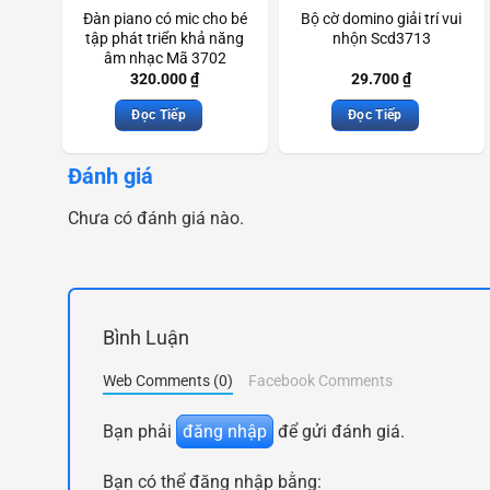
Đàn piano có mic cho bé
Bộ cờ domino giải trí vui
tập phát triển khả năng
nhộn Scd3713
âm nhạc Mã 3702
Scd3924
320.000
₫
29.700
₫
Đọc Tiếp
Đọc Tiếp
Đánh giá
Chưa có đánh giá nào.
Bình Luận
Web Comments (0)
Facebook Comments
Bạn phải
đăng nhập
để gửi đánh giá.
Bạn có thể đăng nhập bằng: