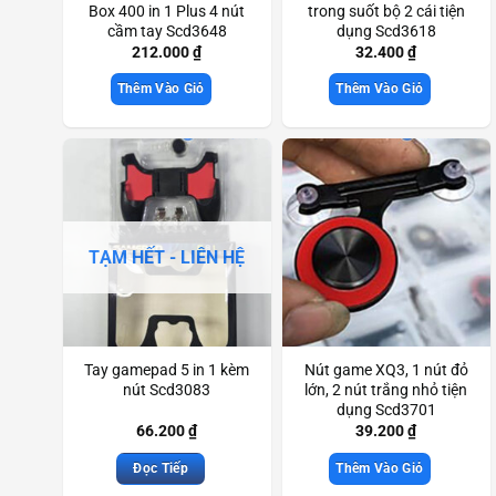
Box 400 in 1 Plus 4 nút
trong suốt bộ 2 cái tiện
cầm tay Scd3648
dụng Scd3618
212.000
₫
32.400
₫
Thêm Vào Giỏ
Thêm Vào Giỏ
TẠM HẾT - LIÊN HỆ
Tay gamepad 5 in 1 kèm
Nút game XQ3, 1 nút đỏ
nút Scd3083
lớn, 2 nút trắng nhỏ tiện
dụng Scd3701
66.200
₫
39.200
₫
Đọc Tiếp
Thêm Vào Giỏ