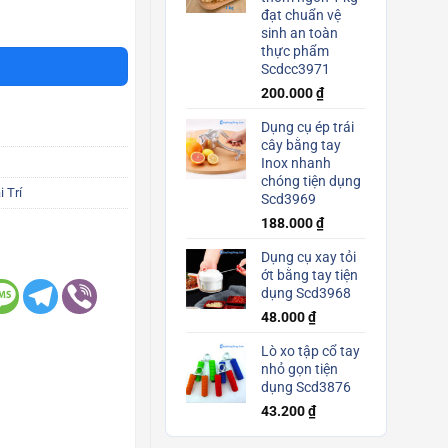
đạt chuẩn vệ
sinh an toàn
thực phẩm
Scdcc3971
200.000
₫
Dụng cụ ép trái
cây bằng tay
Inox nhanh
chóng tiện dụng
 Trí
Scd3969
188.000
₫
Dụng cụ xay tỏi
ớt bằng tay tiện
dụng Scd3968
48.000
₫
Lò xo tập cổ tay
nhỏ gọn tiện
dụng Scd3876
43.200
₫