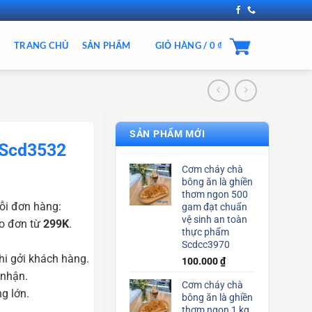
TRANG CHỦ
SẢN PHẨM
GIỎ HÀNG /
0
₫
SẢN PHẨM MỚI
 Scd3532
Cơm cháy chà
bông ăn là ghiền
thơm ngon 500
ỗi đơn hàng:
gam đạt chuẩn
vệ sinh an toàn
o đơn từ
299K
.
thực phẩm
Scdcc3970
i gởi khách hàng.
100.000
₫
 nhận.
Cơm cháy chà
g lớn.
bông ăn là ghiền
thơm ngon 1 kg