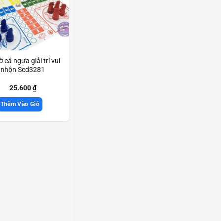
 cá ngựa giải trí vui
nhộn Scd3281
25.600
₫
Thêm Vào Giỏ