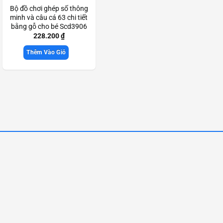
Bộ đồ chơi ghép số thông
minh và câu cá 63 chi tiết
bằng gỗ cho bé Scd3906
228.200
₫
Thêm Vào Giỏ