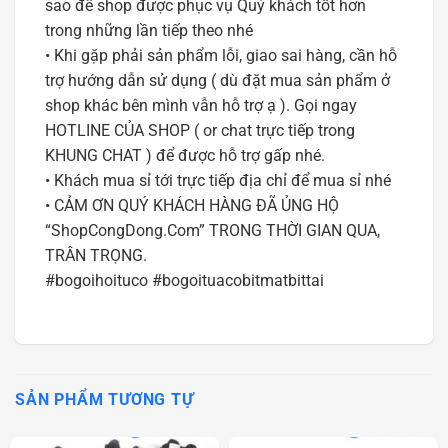
sao để shop được phục vụ Quý khách tốt hơn
trong những lần tiếp theo nhé
• Khi gặp phải sản phẩm lỗi, giao sai hàng, cần hỗ
trợ hướng dẫn sử dụng ( dù đặt mua sản phẩm ở
shop khác bên mình vẫn hỗ trợ ạ ). Gọi ngay
HOTLINE CỦA SHOP ( or chat trực tiếp trong
KHUNG CHAT ) để được hỗ trợ gấp nhé.
• Khách mua sỉ tới trực tiếp địa chỉ để mua sỉ nhé
• CẢM ƠN QUÝ KHÁCH HÀNG ĐÃ ỦNG HỘ
“ShopCongDong.Com” TRONG THỜI GIAN QUA,
TRÂN TRỌNG.
#bogoihoituco #bogoituacobitmatbittai
SẢN PHẨM TƯƠNG TỰ