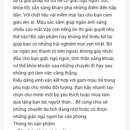
sẽ là giải pháp tối ưu để có giấc ngủ ngon, sức
khỏe tốt, sẵn sàng khám phá những điểm đến hấp
dẫn. Với chất liệu vải mềm mại tạo cho bạn cảm
giác êm ái. Màu sắc sẫm giúp ngăn ánh sáng
chiếu vào mắt.Vậy còn tiếng ồn thì giải quyết như
thế nào?Bộ sản phẩm này không thể thiếu bịt tai
giúp bạn có những trải nghiệm trọn vẹn nhất. Bịt
tai ngăn âm thanh từ bên ngoài, không gây nhức
đầu cho bạn giấc ngủ ngon, tinh thần sảng khoái,
cơ thể khỏe khoắn sau những chuyến đi hay sau
những giờ làm việc căng thẳng.
Kiểu dáng xinh xắn kết hợp với gam màu trẻ trung
phù hợp cho nhiều đối tượng. Bạn hãy nhanh tay
chọn cho mình một bộ yêu thích hoặc mua làm
quà tặng bạn bè, người thân… để cùng chia sẻ
những chuyến du lịch đáng nhớ hoặc có được
những giấc ngủ ngon tại văn phòng.
Thông tin sản phẩm: