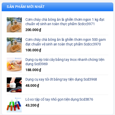
SẢN PHẨM MỚI NHẤT
Cơm cháy chà bông ăn là ghiền thơm ngon 1 kg đạt
chuẩn vệ sinh an toàn thực phẩm Scdcc3971
200.000
₫
Cơm cháy chà bông ăn là ghiền thơm ngon 500 gam
đạt chuẩn vệ sinh an toàn thực phẩm Scdcc3970
100.000
₫
Dụng cụ ép trái cây bằng tay Inox nhanh chóng tiện
dụng Scd3969
188.000
₫
Dụng cụ xay tỏi ớt bằng tay tiện dụng Scd3968
48.000
₫
Lò xo tập cổ tay nhỏ gọn tiện dụng Scd3876
43.200
₫