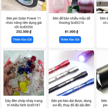
Đèn pin Solar Power 11
Đèn để bàn nhiều mẫu dễ
Đèn đ
chức năng tiện dụng giá
thương Scd3210
có 
tốt Scd3550
252.500
₫
81.000
₫
Thêm Vào Giỏ
Thêm Vào Giỏ
Dây đèn chớp nháy trang
Đèn pin kéo dài được, dùng
Đèn 
trí nhiều hình Scd3187
soi đồ, thay đổ độ dài đèn
pin