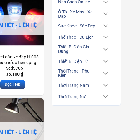
Nhà Sách Online
Ô Tô - Xe Máy - Xe
Đạp
M HẾT - LIÊN HỆ
Sức Khỏe - Sắc Đẹp
Thể Thao - Du Lịch
Thiết Bị Điện Gia
Dụng
led gắn xe đạp Hj008
Thiết Bị Điện Tử
ều chế độ tiện dụng
Scd3705
Thời Trang - Phụ
35.100
₫
Kiện
Đọc Tiếp
Thời Trang Nam
Thời Trang Nữ
M HẾT - LIÊN HỆ