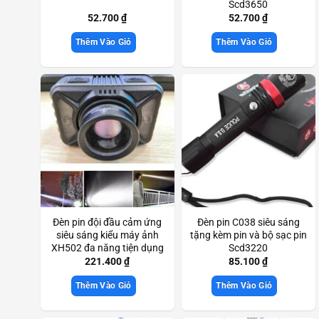
Scd3650
52.700
₫
52.700
₫
Thêm Vào Giỏ
Thêm Vào Giỏ
Đèn pin đội đầu cảm ứng
Đèn pin C038 siêu sáng
siêu sáng kiểu máy ảnh
tặng kèm pin và bộ sạc pin
XH502 đa năng tiện dụng
Scd3220
Scd3714
221.400
₫
85.100
₫
Thêm Vào Giỏ
Thêm Vào Giỏ