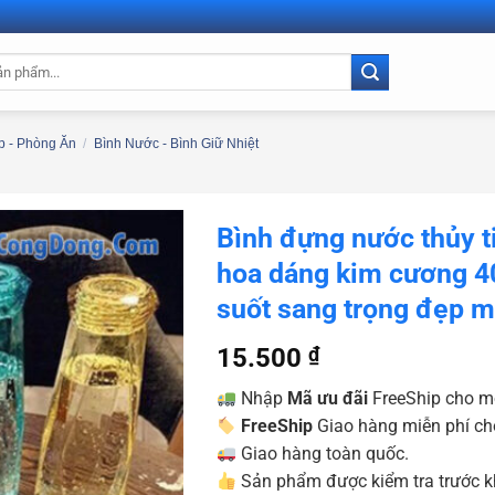
 - Phòng Ăn
/
Bình Nước - Bình Giữ Nhiệt
Bình đựng nước thủy t
hoa dáng kim cương 4
suốt sang trọng đẹp 
15.500
₫
Nhập
Mã ưu đãi
FreeShip cho m
FreeShip
Giao hàng miễn phí ch
Giao hàng toàn quốc.
Sản phẩm được kiểm tra trước kh