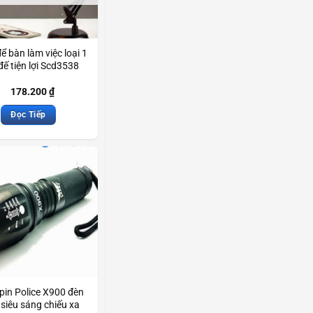
ể bàn làm việc loại 1
đế tiện lợi Scd3538
178.200
₫
Đọc Tiếp
pin Police X900 đèn
 siêu sáng chiếu xa