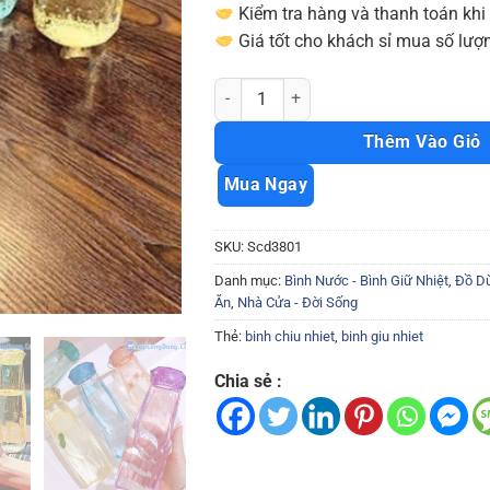
Kiểm tra hàng và thanh toán khi
Giá tốt cho khách sỉ mua số lượn
Bình đựng nước thủy tinh kiêm lọ hoa 
Thêm Vào Giỏ
Mua Ngay
SKU:
Scd3801
Danh mục:
Bình Nước - Bình Giữ Nhiệt
,
Đồ Dù
Ăn
,
Nhà Cửa - Đời Sống
Thẻ:
binh chiu nhiet
,
binh giu nhiet
Chia sẻ :