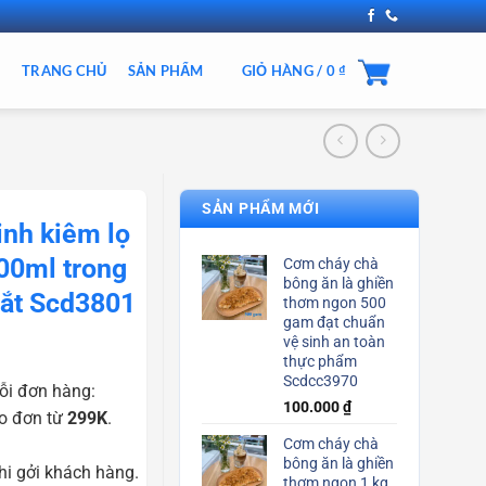
TRANG CHỦ
SẢN PHẨM
GIỎ HÀNG /
0
₫
SẢN PHẨM MỚI
inh kiêm lọ
00ml trong
Cơm cháy chà
bông ăn là ghiền
mắt Scd3801
thơm ngon 500
gam đạt chuẩn
vệ sinh an toàn
thực phẩm
Scdcc3970
ỗi đơn hàng:
100.000
₫
o đơn từ
299K
.
Cơm cháy chà
bông ăn là ghiền
i gởi khách hàng.
thơm ngon 1 kg