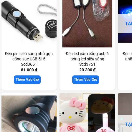
TẠ
Đèn pin siêu sáng nhỏ gọn
Đèn led cắm cổng usb 6
Đèn 
cổng sạc USB 515
bóng led siêu sáng
nhi
Scd3651
Scd3751
81.000
₫
20.300
₫
Thêm Vào Giỏ
Thêm Vào Giỏ
TẠ