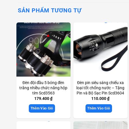
SẢN PHẨM TƯƠNG TỰ
Đèn đội đầu 5 bóng đèn
Đèn pin siêu sáng chiếu xa
trắng nhiều chức năng hộp
loại tốt chống nước – Tặng
tím Scd3563
Pin và Bộ Sạc Pin Scd3604
179.400
₫
110.000
₫
Thêm Vào Giỏ
Thêm Vào Giỏ