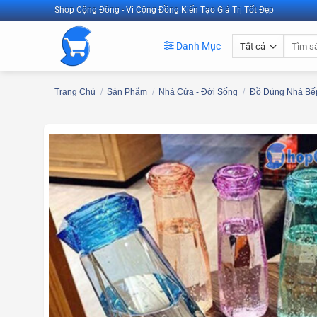
Bỏ
Shop Cộng Đồng - Vì Cộng Đồng Kiến Tạo Giá Trị Tốt Đẹp
qua
Tìm
nội
Danh Mục
kiếm:
dung
Trang Chủ
/
Sản Phẩm
/
Nhà Cửa - Đời Sống
/
Đồ Dùng Nhà Bếp