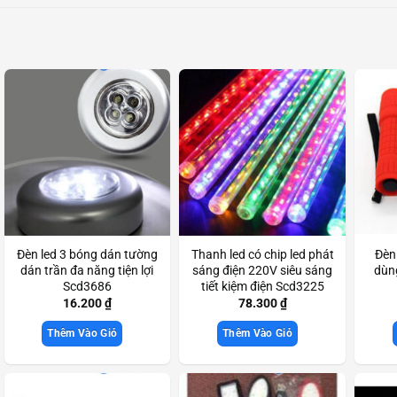
Đèn led 3 bóng dán tường
Thanh led có chip led phát
Đèn
dán trần đa năng tiện lợi
sáng điện 220V siêu sáng
dùng
Scd3686
tiết kiệm điện Scd3225
16.200
₫
78.300
₫
Thêm Vào Giỏ
Thêm Vào Giỏ