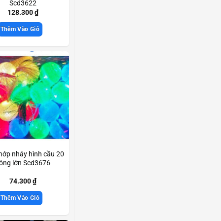
Scd3622
128.300
₫
Thêm Vào Giỏ
hớp nháy hình cầu 20
óng lớn Scd3676
74.300
₫
Thêm Vào Giỏ