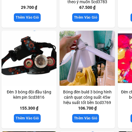
theo ý muốn Scd3783
29.700
₫
67.500
₫
Thêm Vào Giỏ
Thêm Vào Giỏ
Đèn 3 bóng đội đầu tặng
Bóng đèn buld 3 bóng hình
Đèn c
kèm pin Scd3816
cánh quạt công suất 45w
b
hiệu suất tốt bền Scd3769
155.300
₫
106.700
₫
Thêm Vào Giỏ
Thêm Vào Giỏ