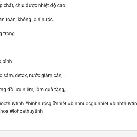
ạp chất, chịu được nhiệt độ cao
n toàn, không lo rỉ nước.
g trọng
o bình
c sâm, detox, nước giảm cân,…
đựng đồ lưu niệm, làm quà tặng,…
octhuytinh #bìnhnướcgiữnhiệt #binhnuocgiunhiet #binhthuyti
ohoa #lohoathuytinh