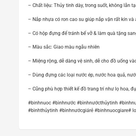
– Chất liệu: Thủy tinh dày, trong suốt, không lẫn t
– Nắp nhựa có ron cao su giúp nắp vặn rất kín và a
– Có hộp đựng để tránh bể vỡ & làm quà tặng san
– Màu sắc: Giao màu ngẫu nhiên
– Miệng rộng, dễ dàng vệ sinh, dễ cho đồ uống và
– Dùng đựng các loại nước ép, nước hoa quả, nướ
– Cũng phù hợp thiết kế đồ trang trí như lọ hoa, 
#binhnuoc #bìnhnước #bìnhnướcthủytinh #binhnu
#bìnhthủytinh #bìnhnướcgiárẻ #binhnuocgiare# l