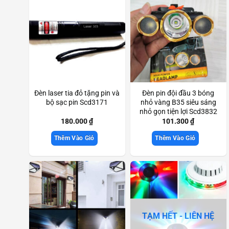
Đèn laser tia đỏ tặng pin và
Đèn pin đội đầu 3 bóng
bộ sạc pin Scd3171
nhỏ vàng B35 siêu sáng
nhỏ gọn tiện lợi Scd3832
180.000
₫
101.300
₫
Thêm Vào Giỏ
Thêm Vào Giỏ
TẠM HẾT - LIÊN HỆ