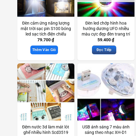
Đèn cảm ứng năng lượng
Đèn led chớp hình hoa
mặt trời sạc pin S100 bóng
hướng dương UFO nhiều
led sạc tích điện chiếu
màu cực đẹp đèn trang trí
sáng cảm ứng thông minh
Sun Flower Led Light đẹp
79.700
₫
59.400
₫
Scd3530
mắt Scd3740
Thêm Vào Giỏ
Đọc Tiếp
Đệm nước 3d làm mát lót
USB ánh sáng 7 màu ánh
ghế nhiều hình Scd3519
sáng theo nhạc XH-D1