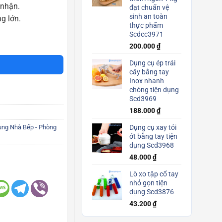
 nhận.
đạt chuẩn vệ
sinh an toàn
g lớn.
thực phẩm
Scdcc3971
dáng kim cương 400ml trong suốt sang trọng đẹp mắt Scd3801 số lượng
200.000
₫
Dụng cụ ép trái
cây bằng tay
Inox nhanh
chóng tiện dụng
Scd3969
188.000
₫
ng Nhà Bếp - Phòng
Dụng cụ xay tỏi
ớt bằng tay tiện
dụng Scd3968
48.000
₫
Lò xo tập cổ tay
nhỏ gọn tiện
dụng Scd3876
43.200
₫