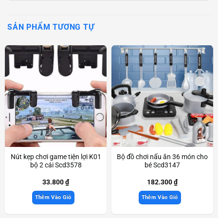
SẢN PHẨM TƯƠNG TỰ
Nút kẹp chơi game tiện lợi K01
Bộ đồ chơi nấu ăn 36 món cho
bộ 2 cái Scd3578
bé Scd3147
33.800
₫
182.300
₫
Thêm Vào Giỏ
Thêm Vào Giỏ