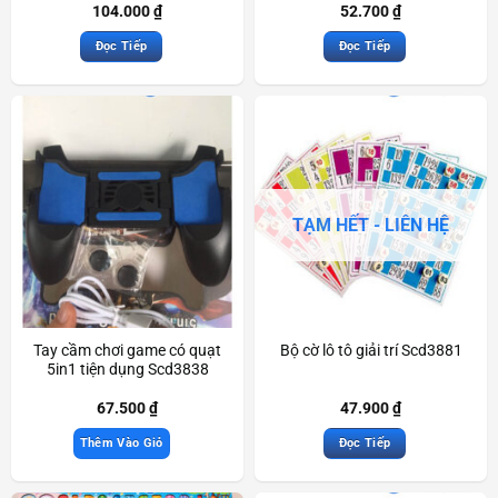
104.000
₫
52.700
₫
Đọc Tiếp
Đọc Tiếp
TẠM HẾT - LIÊN HỆ
Tay cầm chơi game có quạt
Bộ cờ lô tô giải trí Scd3881
5in1 tiện dụng Scd3838
67.500
₫
47.900
₫
Thêm Vào Giỏ
Đọc Tiếp