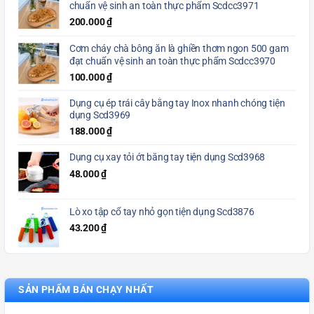
chuẩn vệ sinh an toàn thực phẩm Scdcc3971
200.000
₫
Cơm cháy chà bông ăn là ghiền thơm ngon 500 gam
đạt chuẩn vệ sinh an toàn thực phẩm Scdcc3970
100.000
₫
Dụng cụ ép trái cây bằng tay Inox nhanh chóng tiện
dụng Scd3969
188.000
₫
Dụng cụ xay tỏi ớt bằng tay tiện dụng Scd3968
48.000
₫
Lò xo tập cổ tay nhỏ gọn tiện dụng Scd3876
43.200
₫
SẢN PHẨM BÁN CHẠY NHẤT