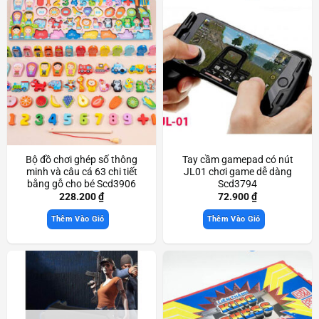
Bộ đồ chơi ghép số thông
Tay cầm gamepad có nút
minh và câu cá 63 chi tiết
JL01 chơi game dễ dàng
bằng gỗ cho bé Scd3906
Scd3794
228.200
₫
72.900
₫
Thêm Vào Giỏ
Thêm Vào Giỏ