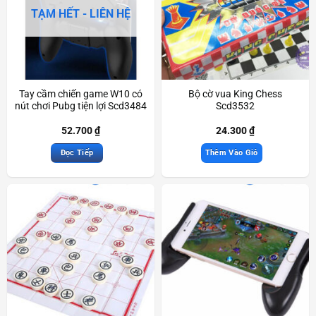
TẠM HẾT - LIÊN HỆ
Tay cầm chiến game W10 có
Bộ cờ vua King Chess
nút chơi Pubg tiện lợi Scd3484
Scd3532
52.700
₫
24.300
₫
Đọc Tiếp
Thêm Vào Giỏ