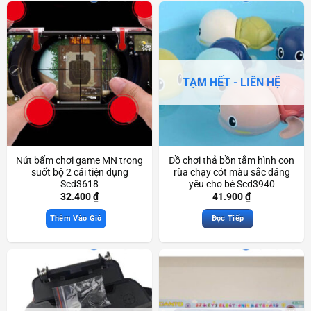
TẠM HẾT - LIÊN HỆ
Nút bấm chơi game MN trong
Đồ chơi thả bồn tắm hình con
suốt bộ 2 cái tiện dụng
rùa chạy cót màu sắc đáng
Scd3618
yêu cho bé Scd3940
32.400
₫
41.900
₫
Thêm Vào Giỏ
Đọc Tiếp