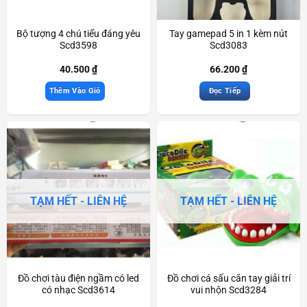
Bộ tượng 4 chú tiểu đáng yêu
Tay gamepad 5 in 1 kèm nút
Scd3598
Scd3083
40.500
₫
66.200
₫
Thêm Vào Giỏ
Đọc Tiếp
TẠM HẾT - LIÊN HỆ
TẠM HẾT - LIÊN HỆ
Đồ chơi tàu điện ngầm có led
Đồ chơi cá sấu cắn tay giải trí
có nhạc Scd3614
vui nhộn Scd3284