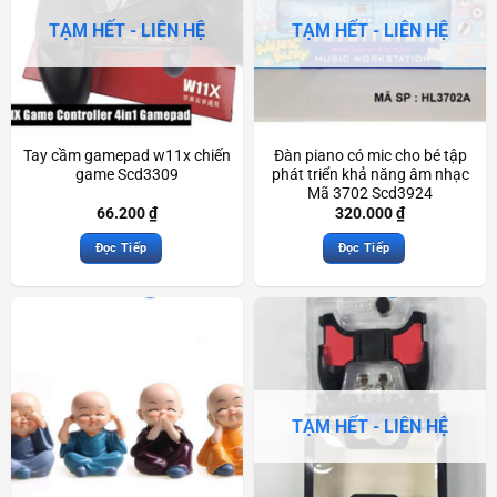
TẠM HẾT - LIÊN HỆ
TẠM HẾT - LIÊN HỆ
Tay cầm gamepad w11x chiến
Đàn piano có mic cho bé tập
game Scd3309
phát triển khả năng âm nhạc
Mã 3702 Scd3924
66.200
₫
320.000
₫
Đọc Tiếp
Đọc Tiếp
TẠM HẾT - LIÊN HỆ