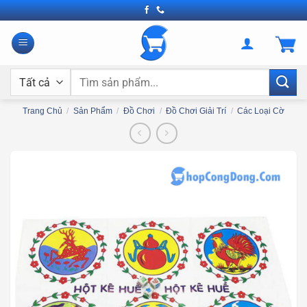
Bỏ
qua
nội
dung
Tìm
kiếm:
Trang Chủ
/
Sản Phẩm
/
Đồ Chơi
/
Đồ Chơi Giải Trí
/
Các Loại Cờ