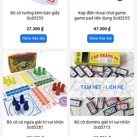
Bộ cờ tướng kèm bàn giấy
Kẹp điện thoại chơi game
Scd3253
game pad tiện dụng Scd3235
27.300
₫
47.300
₫
Thêm Vào Giỏ
Thêm Vào Giỏ
TẠM HẾT - LIÊN HỆ
Bộ cờ cá ngựa giải trí vui nhộn
Bộ cờ domino giải trí vui nhộn
Scd3281
Scd3713