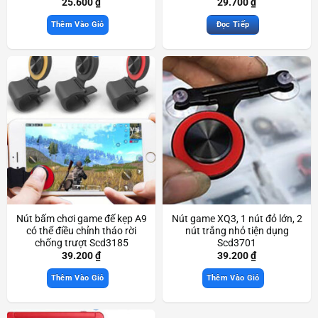
25.600
₫
29.700
₫
Thêm Vào Giỏ
Đọc Tiếp
Nút bấm chơi game đế kẹp A9
Nút game XQ3, 1 nút đỏ lớn, 2
có thể điều chỉnh tháo rời
nút trắng nhỏ tiện dụng
chống trượt Scd3185
Scd3701
39.200
₫
39.200
₫
Thêm Vào Giỏ
Thêm Vào Giỏ