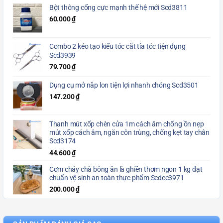
Bột thông cống cực mạnh thế hệ mới Scd3811
60.000
₫
Combo 2 kéo tạo kiểu tóc cắt tỉa tóc tiện đụng
Scd3939
79.700
₫
Dụng cụ mở nắp lon tiện lợi nhanh chóng Scd3501
147.200
₫
Thanh mút xốp chèn cửa 1m cách âm chống ồn nẹp
mút xốp cách âm, ngăn côn trùng, chống kẹt tay chân
Scd3174
44.600
₫
Cơm cháy chà bông ăn là ghiền thơm ngon 1 kg đạt
chuẩn vệ sinh an toàn thực phẩm Scdcc3971
200.000
₫