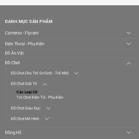
DANH MỤC SẢN PHẨM
Cameras - Flycam
Điện Thoại - Phụ Kiện
Đồ Ăn Vặt
Đồ Chơi
Đồ Chơi Cho Trẻ Sơ Sinh - Trẻ Nhỏ
Đồ Chơi Giải Trí
Các Loại Cờ
Trò Chơi Điện Tử - Phụ Kiện
Đồ Chơi Giáo Dục
Đồ Chơi Mô Hình
Đồng Hồ