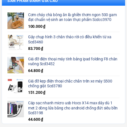
SẢN PHẨM ĐÁNH GIÁ CAO
Cơm cháy chà bông ăn là ghiền thơm ngon 500 gam
đạt chuẩn vệ sinh an toàn thực phẩm Scdcc3970
100.000
₫
Gậy chụp hình 3 chân tháo rời có điều khiển từ xa
Scd3460
83.700
₫
Giá đỡ điện thoại máy tính bảng ipad folding F8 chân
vuông Scd3452
64.800
₫
Giá đỡ kẹp điện thoại chắc chắn trên xe máy S500
chống giật Scd3780
151.200
₫
Cáp sạc nhanh micro usb Hoco X14 max dây dù 1
met 2 dòng lửa băng cho android chống đứt siêu bền
Scd3198
44.600
₫