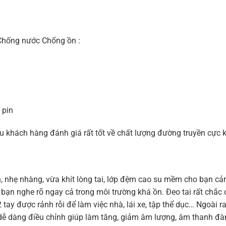
ống nước Chống ồn :
 pin
hách hàng đánh giá rất tốt về chất lượng đường truyền cực kỳ
n, nhẹ nhàng, vừa khít lòng tai, lớp đệm cao su mềm cho bạn cả
 bạn nghe rõ ngay cả trong môi trường khá ồn. Đeo tai rất chắc
tay được rảnh rỗi để làm việc nhà, lái xe, tập thể dục… Ngoài ra
n dễ dàng điều chỉnh giúp làm tăng, giảm âm lượng, âm thanh đàm