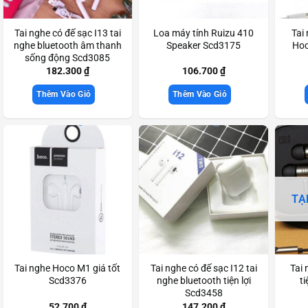
Tai nghe có đế sạc I13 tai
Loa máy tính Ruizu 410
Tai
nghe bluetooth âm thanh
Speaker Scd3175
Hoc
sống động Scd3085
182.300
₫
106.700
₫
Thêm Vào Giỏ
Thêm Vào Giỏ
TẠ
Tai nghe Hoco M1 giá tốt
Tai nghe có đế sạc I12 tai
Tai 
Scd3376
nghe bluetooth tiện lợi
t
Scd3458
52.700
₫
147.200
₫