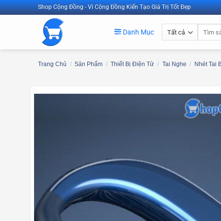
Bỏ
Shop Cộng Đồng - Vì Cộng Đồng Kiến Tạo Giá Trị Tốt Đẹp
qua
Tìm
nội
Danh Mục
kiếm:
dung
Trang Chủ
/
Sản Phẩm
/
Thiết Bị Điện Tử
/
Tai Nghe
/
Nhét Tai 