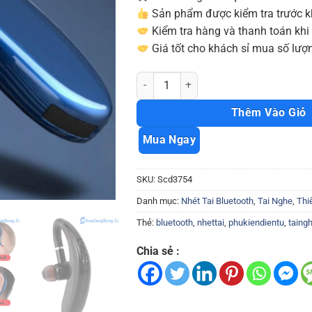
Sản phẩm được kiểm tra trước kh
Kiểm tra hàng và thanh toán khi
Giá tốt cho khách sỉ mua số lượn
Tai nghe bluetooth S109 chống ồn kiể
Thêm Vào Giỏ
Mua Ngay
SKU:
Scd3754
Danh mục:
Nhét Tai Bluetooth
,
Tai Nghe
,
Thi
Thẻ:
bluetooth
,
nhettai
,
phukiendientu
,
taing
Chia sẻ :