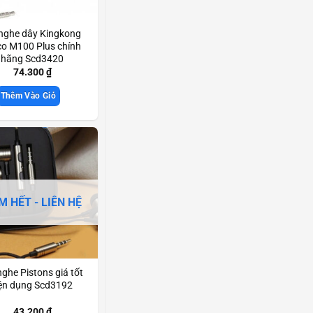
 nghe dây Kingkong
o M100 Plus chính
hãng Scd3420
74.300
₫
Thêm Vào Giỏ
M HẾT - LIÊN HỆ
nghe Pistons giá tốt
iện dụng Scd3192
43.200
₫