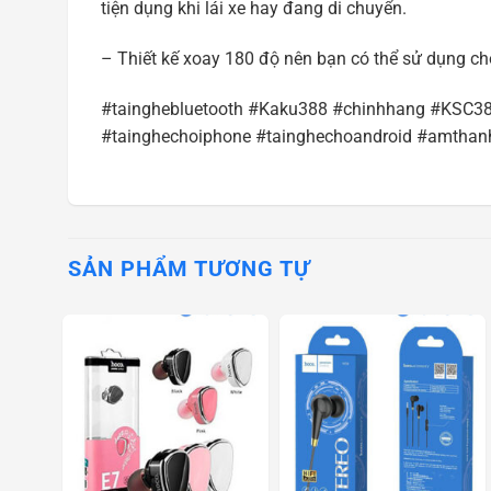
tiện dụng khi lái xe hay đang di chuyển.
– Thiết kế xoay 180 độ nên bạn có thể sử dụng ch
#tainghebluetooth #Kaku388 #chinhhang #KSC38
#tainghechoiphone #tainghechoandroid #amthan
SẢN PHẨM TƯƠNG TỰ