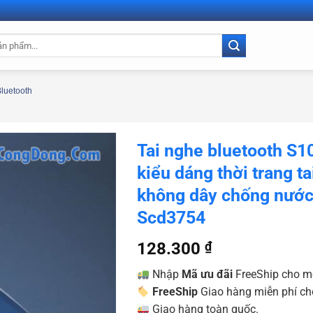
Bluetooth
Tai nghe bluetooth S10
kiểu dáng thời trang t
không dây chống nước
Scd3754
128.300
₫
Nhập
Mã ưu đãi
FreeShip cho m
FreeShip
Giao hàng miễn phí ch
Giao hàng toàn quốc.