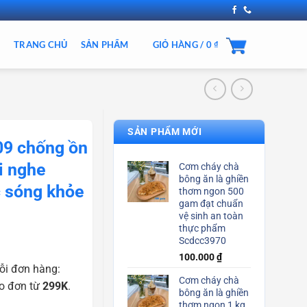
TRANG CHỦ
SẢN PHẨM
GIỎ HÀNG /
0
₫
SẢN PHẨM MỚI
9 chống ồn
ai nghe
Cơm cháy chà
bông ăn là ghiền
 sóng khỏe
thơm ngon 500
gam đạt chuẩn
vệ sinh an toàn
thực phẩm
Scdcc3970
100.000
₫
ỗi đơn hàng:
Cơm cháy chà
o đơn từ
299K
.
bông ăn là ghiền
thơm ngon 1 kg