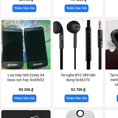
Thêm Vào Giỏ
Thêm Vào Giỏ
Loa máy tính Ezeey S4
Tai nghe BYZ 389 tiện
Tai 
bass cực hay Scd3652
dụng Scd3270
minh
vâ
93.200
₫
52.700
₫
Thêm Vào Giỏ
Thêm Vào Giỏ