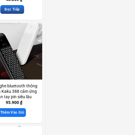
Đọc Tiếp
nghe bluetooth thông
 Kaku 388 cảm ứng
n tay pin siêu lâu
Scd3461
95.900
₫
Thêm Vào Giỏ