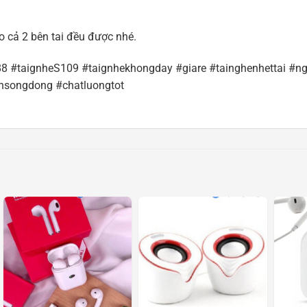
o cả 2 bên tai đều được nhé.
8 #taignheS109 #taignhekhongday #giare #tainghenhettai #n
hsongdong #chatluongtot