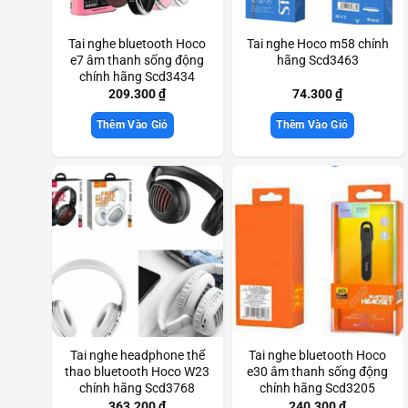
Tai nghe bluetooth Hoco
Tai nghe Hoco m58 chính
e7 âm thanh sống động
hãng Scd3463
chính hãng Scd3434
209.300
₫
74.300
₫
Thêm Vào Giỏ
Thêm Vào Giỏ
Tai nghe headphone thể
Tai nghe bluetooth Hoco
thao bluetooth Hoco W23
e30 âm thanh sống động
chính hãng Scd3768
chính hãng Scd3205
363.200
₫
240.300
₫