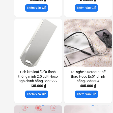
Thêm Vào Giỏ
Thêm Vào Giỏ
Usb kim loại ổ đĩa flash
Tai nghe bluetooth thể
thông minh 2.0 ud4 Hoco
thao Hoco Es51 chính
8gb chính hãng Scd3292
hãng Scd3304
135.000
₫
405.000
₫
Thêm Vào Giỏ
Thêm Vào Giỏ