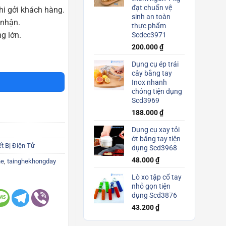
đạt chuẩn vệ
i gởi khách hàng.
sinh an toàn
 nhận.
thực phẩm
g lớn.
Scdcc3971
200.000
₫
u dáng thời trang tai nghe không dây chống nước sóng khỏe Scd3754 số 
Dụng cụ ép trái
cây bằng tay
Inox nhanh
chóng tiện dụng
Scd3969
188.000
₫
Dụng cụ xay tỏi
ớt bằng tay tiện
ết Bị Điện Tử
dụng Scd3968
48.000
₫
he
,
tainghekhongday
Lò xo tập cổ tay
nhỏ gọn tiện
dụng Scd3876
43.200
₫