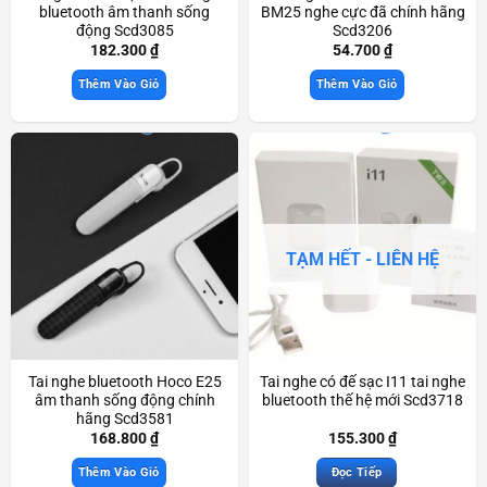
bluetooth âm thanh sống
BM25 nghe cực đã chính hãng
động Scd3085
Scd3206
182.300
₫
54.700
₫
Thêm Vào Giỏ
Thêm Vào Giỏ
TẠM HẾT - LIÊN HỆ
Tai nghe bluetooth Hoco E25
Tai nghe có đế sạc I11 tai nghe
âm thanh sống động chính
bluetooth thế hệ mới Scd3718
hãng Scd3581
168.800
₫
155.300
₫
Thêm Vào Giỏ
Đọc Tiếp