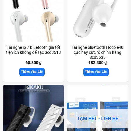
Tai nghe ip 7 bluetooth giá tốt
Tai nghe bluetooth Hoco e40
tiện ích không đế sạc Scd3518
cực hay cực rõ chính hãng
Scd3635
60.800
₫
182.300
₫
Thêm Vào Giỏ
Thêm Vào Giỏ
TẠM HẾT - LIÊN HỆ