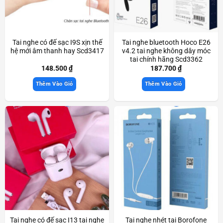
Tai nghe có đế sạc I9S xịn thế
Tai nghe bluetooth Hoco E26
hệ mới âm thanh hay Scd3417
v4.2 tai nghe không dây móc
tai chính hãng Scd3362
148.500
₫
187.700
₫
Thêm Vào Giỏ
Thêm Vào Giỏ
Tai nghe có đế sạc I13 tai nghe
Tai nghe nhét tai Borofone