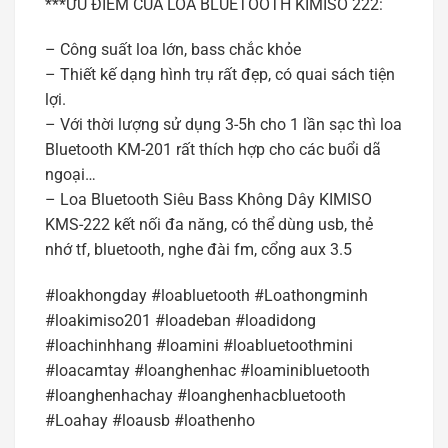
***ƯU ĐIỂM CỦA LOA BLUETOOTH KIMISO 222:
– Công suất loa lớn, bass chắc khỏe
– Thiết kế dạng hình trụ rất đẹp, có quai sách tiện
lợi.
– Với thời lượng sử dụng 3-5h cho 1 lần sạc thì loa
Bluetooth KM-201 rất thích hợp cho các buổi dã
ngoại…
– Loa Bluetooth Siêu Bass Không Dây KIMISO
KMS-222 kết nối đa năng, có thể dùng usb, thẻ
nhớ tf, bluetooth, nghe đài fm, cổng aux 3.5
#loakhongday #loabluetooth #Loathongminh
#loakimiso201 #loadeban #loadidong
#loachinhhang #loamini #loabluetoothmini
#loacamtay #loanghenhac #loaminibluetooth
#loanghenhachay #loanghenhacbluetooth
#Loahay #loausb #loathenho