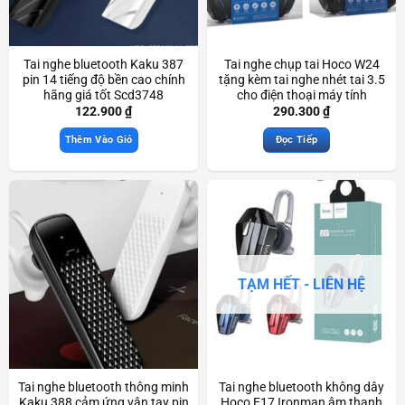
Tai nghe bluetooth Kaku 387
Tai nghe chụp tai Hoco W24
pin 14 tiếng độ bền cao chính
tặng kèm tai nghe nhét tai 3.5
hãng giá tốt Scd3748
cho điện thoại máy tính
Scd3459
122.900
₫
290.300
₫
Thêm Vào Giỏ
Đọc Tiếp
TẠM HẾT - LIÊN HỆ
Tai nghe bluetooth thông minh
Tai nghe bluetooth không dây
Kaku 388 cảm ứng vân tay pin
Hoco E17 Ironman âm thanh