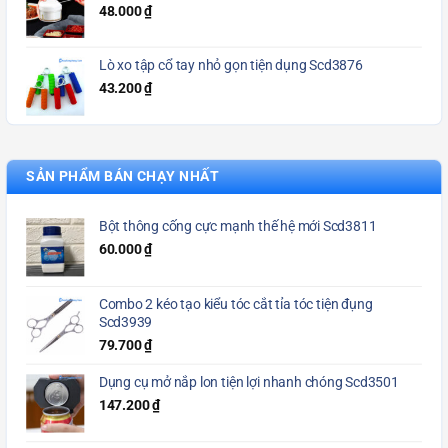
48.000
₫
Lò xo tập cổ tay nhỏ gọn tiện dụng Scd3876
43.200
₫
SẢN PHẨM BÁN CHẠY NHẤT
Bột thông cống cực mạnh thế hệ mới Scd3811
60.000
₫
Combo 2 kéo tạo kiểu tóc cắt tỉa tóc tiện đụng
Scd3939
79.700
₫
Dụng cụ mở nắp lon tiện lợi nhanh chóng Scd3501
147.200
₫