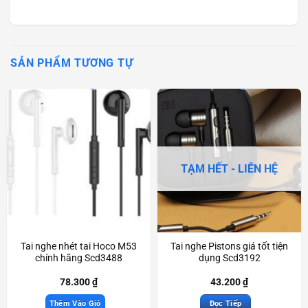
SẢN PHẨM TƯƠNG TỰ
TẠM HẾT - LIÊN HỆ
Tai nghe nhét tai Hoco M53
Tai nghe Pistons giá tốt tiện
chính hãng Scd3488
dụng Scd3192
78.300
₫
43.200
₫
Thêm Vào Giỏ
Đọc Tiếp