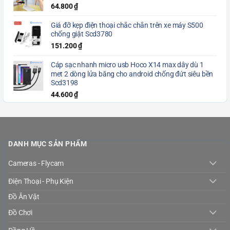
64.800
₫
Giá đỡ kẹp điện thoại chắc chắn trên xe máy S500
chống giật Scd3780
151.200
₫
Cáp sạc nhanh micro usb Hoco X14 max dây dù 1
met 2 dòng lửa băng cho android chống đứt siêu bền
Scd3198
44.600
₫
DANH MỤC SẢN PHẨM
Cameras - Flycam
Điện Thoại - Phụ Kiện
Đồ Ăn Vặt
Đồ Chơi