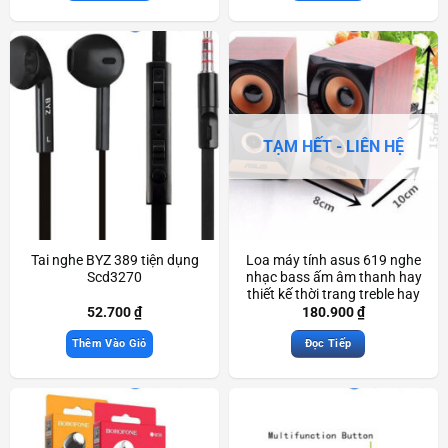
TẠM HẾT - LIÊN HỆ
Tai nghe BYZ 389 tiện dụng
Loa máy tính asus 619 nghe
Scd3270
nhạc bass ấm âm thanh hay
thiết kế thời trang treble hay
Scd3830
52.700
₫
180.900
₫
Thêm Vào Giỏ
Đọc Tiếp