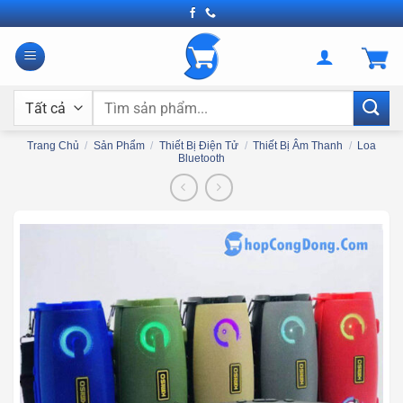
Bỏ
qua
nội
dung
Tìm
kiếm:
Trang Chủ
/
Sản Phẩm
/
Thiết Bị Điện Tử
/
Thiết Bị Âm Thanh
/
Loa
Bluetooth