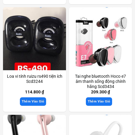
Loa vi tính ruizu rs490 tiện ích
Tai nghe bluetooth Hoco e7
Scd3244
âm thanh sống động chính
hãng Scd3434
114.800
₫
209.300
₫
Thêm Vào Giỏ
Thêm Vào Giỏ