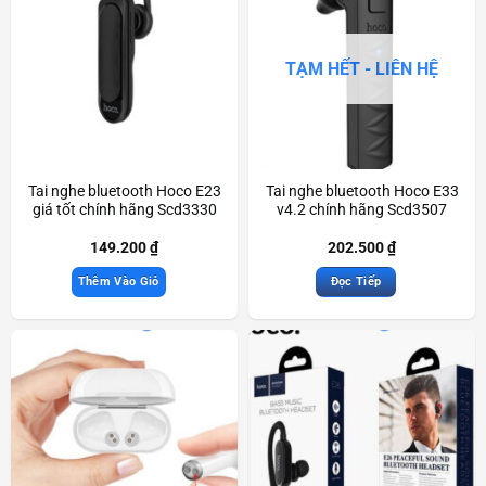
TẠM HẾT - LIÊN HỆ
Tai nghe bluetooth Hoco E23
Tai nghe bluetooth Hoco E33
giá tốt chính hãng Scd3330
v4.2 chính hãng Scd3507
149.200
₫
202.500
₫
Thêm Vào Giỏ
Đọc Tiếp