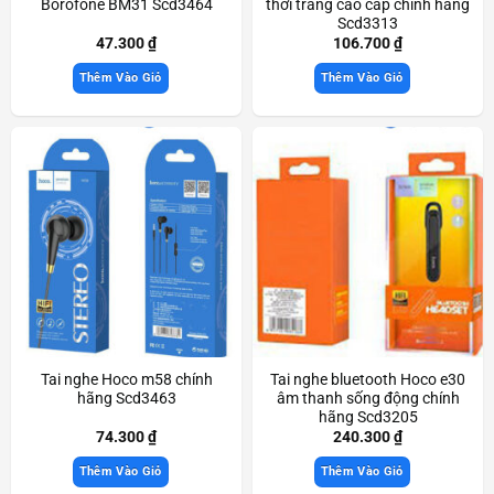
Borofone BM31 Scd3464
thời trang cao cấp chính hãng
Scd3313
47.300
₫
106.700
₫
Thêm Vào Giỏ
Thêm Vào Giỏ
Tai nghe Hoco m58 chính
Tai nghe bluetooth Hoco e30
hãng Scd3463
âm thanh sống động chính
hãng Scd3205
74.300
₫
240.300
₫
Thêm Vào Giỏ
Thêm Vào Giỏ