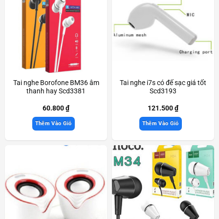
Tai nghe Borofone BM36 âm
Tai nghe i7s có đế sạc giá tốt
thanh hay Scd3381
Scd3193
60.800
₫
121.500
₫
Thêm Vào Giỏ
Thêm Vào Giỏ