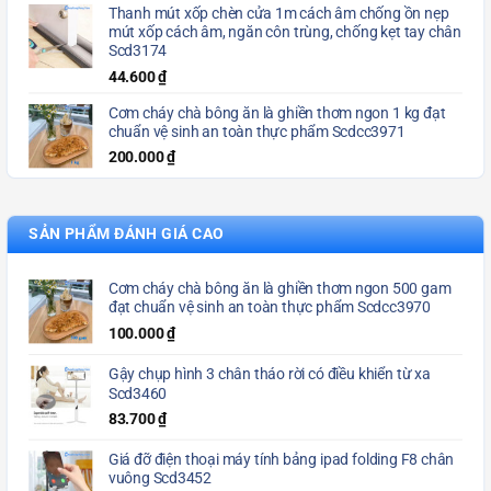
Thanh mút xốp chèn cửa 1m cách âm chống ồn nẹp
mút xốp cách âm, ngăn côn trùng, chống kẹt tay chân
Scd3174
44.600
₫
Cơm cháy chà bông ăn là ghiền thơm ngon 1 kg đạt
chuẩn vệ sinh an toàn thực phẩm Scdcc3971
200.000
₫
SẢN PHẨM ĐÁNH GIÁ CAO
Cơm cháy chà bông ăn là ghiền thơm ngon 500 gam
đạt chuẩn vệ sinh an toàn thực phẩm Scdcc3970
100.000
₫
Gậy chụp hình 3 chân tháo rời có điều khiển từ xa
Scd3460
83.700
₫
Giá đỡ điện thoại máy tính bảng ipad folding F8 chân
vuông Scd3452