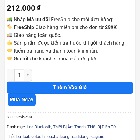
212.000
₫
Nhập
Mã ưu đãi
FreeShip cho mỗi đơn hàng:
FreeShip
Giao hàng miễn phí cho đơn từ
299K
.
Giao hàng toàn quốc.
Sản phẩm được kiểm tra trước khi gởi khách hàng.
Kiểm tra hàng và thanh toán khi nhận.
Giá tốt cho khách sỉ mua số lượng lớn.
Loa bluetooth không dây Kimiso 222 có đèn led sống động kiểu dá
Thêm Vào Giỏ
Mua Ngay
SKU:
Scd3438
Danh mục:
Loa Bluetooth
,
Thiết Bị Âm Thanh
,
Thiết Bị Điện Tử
Thẻ:
loa
,
loabluetooth
,
loachatluong
,
loadidong
,
loagiare