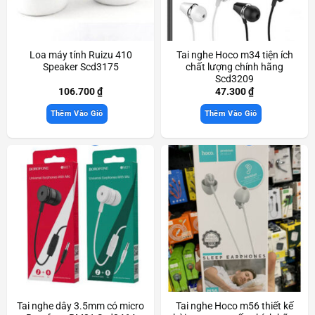
Loa máy tính Ruizu 410
Tai nghe Hoco m34 tiện ích
Speaker Scd3175
chất lượng chính hãng
Scd3209
106.700
₫
47.300
₫
Thêm Vào Giỏ
Thêm Vào Giỏ
Tai nghe dây 3.5mm có micro
Tai nghe Hoco m56 thiết kế