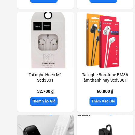
Tai nghe Hoco M1
Tai nghe Borofone BM36
Scd3331
âm thanh hay Scd3381
52.700
₫
60.800
₫
Thêm Vào Giỏ
Thêm Vào Giỏ