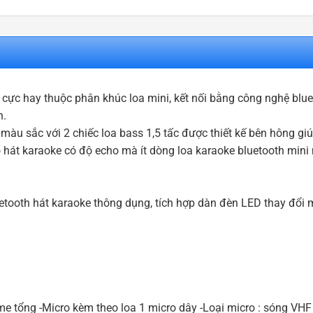
cực hay thuộc phân khúc loa mini, kết nối bằng công nghệ blu
h.
àu sắc với 2 chiếc loa bass 1,5 tấc được thiết kế bên hông gi
 hát karaoke có độ echo mà ít dòng loa karaoke bluetooth mini
uetooth hát karaoke thông dụng, tích hợp dàn đèn LED thay đổi
e tổng -Micro kèm theo loa 1 micro dây -Loại micro : sóng VHF