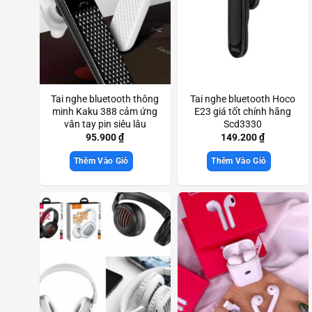
Tai nghe bluetooth thông
Tai nghe bluetooth Hoco
minh Kaku 388 cảm ứng
E23 giá tốt chính hãng
vân tay pin siêu lâu
Scd3330
Scd3461
95.900
₫
149.200
₫
Thêm Vào Giỏ
Thêm Vào Giỏ