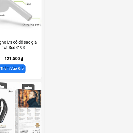
ghe i7s có đế sạc giá
tốt Scd3193
121.500
₫
Thêm Vào Giỏ