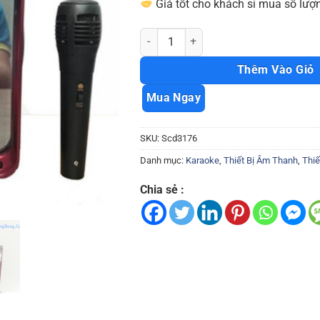
Giá tốt cho khách sỉ mua số lượn
Loa karaoke MN03 kèm micro Scd3176 
Thêm Vào Giỏ
Mua Ngay
SKU:
Scd3176
Danh mục:
Karaoke
,
Thiết Bị Âm Thanh
,
Thiế
Chia sẻ :