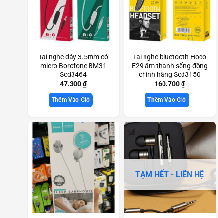
Tai nghe dây 3.5mm có
Tai nghe bluetooth Hoco
micro Borofone BM31
E29 âm thanh sống động
Scd3464
chính hãng Scd3150
47.300
₫
160.700
₫
Thêm Vào Giỏ
Thêm Vào Giỏ
TẠM HẾT - LIÊN HỆ