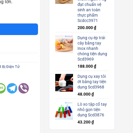
g lớn.
đạt chuẩn vệ
sinh an toàn
số lượng
thực phẩm
Scdcc3971
200.000
₫
Dụng cụ ép trái
cây bằng tay
Inox nhanh
chóng tiện dụng
Scd3969
188.000
₫
t Bị Điện Tử
Dụng cụ xay tỏi
ớt bằng tay tiện
dụng Scd3968
48.000
₫
Lò xo tập cổ tay
nhỏ gọn tiện
dụng Scd3876
43.200
₫