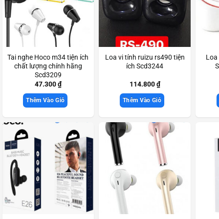
Tai nghe Hoco m34 tiện ích
Loa vi tính ruizu rs490 tiện
Loa 
chất lượng chính hãng
ích Scd3244
S
Scd3209
47.300
₫
114.800
₫
Thêm Vào Giỏ
Thêm Vào Giỏ