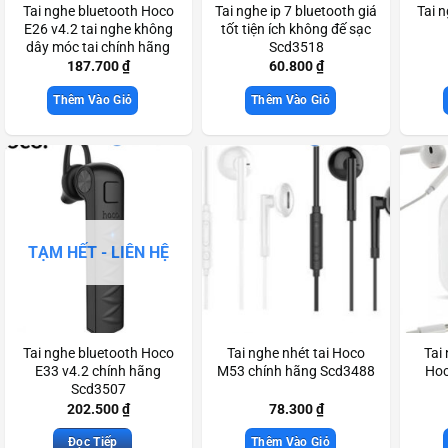
Tai nghe bluetooth Hoco
Tai nghe ip 7 bluetooth giá
Tai 
E26 v4.2 tai nghe không
tốt tiện ích không đế sạc
dây móc tai chính hãng
Scd3518
Scd3362
187.700
₫
60.800
₫
Thêm Vào Giỏ
Thêm Vào Giỏ
TẠM HẾT - LIÊN HỆ
Tai nghe bluetooth Hoco
Tai nghe nhét tai Hoco
Tai
E33 v4.2 chính hãng
M53 chính hãng Scd3488
Hoc
Scd3507
202.500
₫
78.300
₫
Đọc Tiếp
Thêm Vào Giỏ