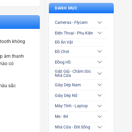
DANH MỤC
Cameras - Flycam
Điện Thoại - Phụ Kiện
etooth không
Đồ Ăn Vặt
Đồ Chơi
úp âm thanh
Đồng Hồ
 nào có
Giặt Giũ - Chăm Sóc
Nhà Cửa
Giày Dép Nam
 màu sắc
Giày Dép Nữ
Máy Tính - Laptop
Mẹ - Bé
Nhà Cửa - Đời Sống