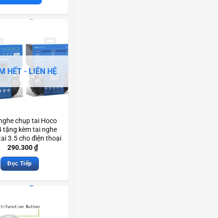
M HẾT - LIÊN HỆ
 nghe chụp tai Hoco
 tặng kèm tai nghe
tai 3.5 cho điện thoại
áy tính Scd3459
290.300
₫
Đọc Tiếp