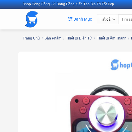
Bỏ
Shop Cộng Đồng - Vì Cộng Đồng Kiến Tạo Giá Trị Tốt Đẹp
qua
Tìm
nội
Danh Mục
kiếm:
dung
Trang Chủ
/
Sản Phẩm
/
Thiết Bị Điện Tử
/
Thiết Bị Âm Thanh
/