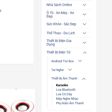
Nhà Sách Online
m
Ô Tô - Xe Máy - Xe
Đạp
Sức Khỏe - Sắc Đẹp
Thể Thao - Du Lịch
Thiết Bị Điện Gia
Dụng
Thiết Bị Điện Tử
Android Tivi Box
Tai Nghe
Thiết Bị Âm Thanh
Karaoke
Loa Bluetooth
Loa Có Dây
Máy Nghe Nhạc
Phụ Kiện Âm Thanh