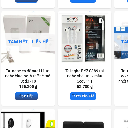
TẠM HẾT - LIÊN HỆ
TẠ
Tai nghe có đế sạc I11 tai
Tai nghe BYZ S389 tai
Tai
nghe bluetooth thế hệ mới
nghe nhét tai 2 màu
W24
Scd3718
Scd3111
nhét 
m
155.300
₫
52.700
₫
Đọc Tiếp
Thêm Vào Giỏ