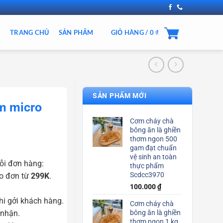
TRANG CHỦ
SẢN PHẨM
GIỎ HÀNG /
0
₫
SẢN PHẨM MỚI
m micro
Cơm cháy chà
bông ăn là ghiền
thơm ngon 500
gam đạt chuẩn
vệ sinh an toàn
ỗi đơn hàng:
thực phẩm
Scdcc3970
o đơn từ
299K
.
100.000
₫
i gởi khách hàng.
Cơm cháy chà
 nhận.
bông ăn là ghiền
thơm ngon 1 kg