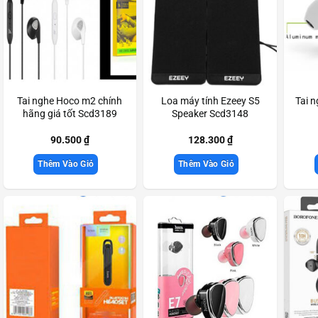
Tai nghe Hoco m2 chính
Loa máy tính Ezeey S5
Tai n
hãng giá tốt Scd3189
Speaker Scd3148
90.500
₫
128.300
₫
Thêm Vào Giỏ
Thêm Vào Giỏ