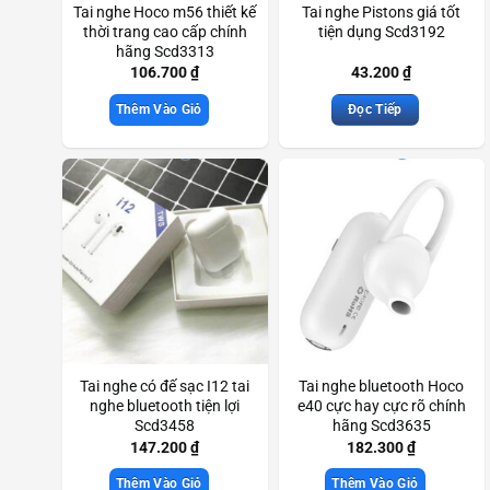
Tai nghe Hoco m56 thiết kế
Tai nghe Pistons giá tốt
thời trang cao cấp chính
tiện dụng Scd3192
hãng Scd3313
106.700
₫
43.200
₫
Thêm Vào Giỏ
Đọc Tiếp
Tai nghe có đế sạc I12 tai
Tai nghe bluetooth Hoco
nghe bluetooth tiện lợi
e40 cực hay cực rõ chính
Scd3458
hãng Scd3635
147.200
₫
182.300
₫
Thêm Vào Giỏ
Thêm Vào Giỏ