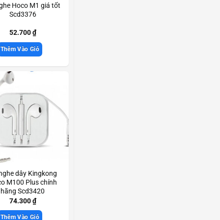
nghe Hoco M1 giá tốt
Scd3376
52.700
₫
Thêm Vào Giỏ
 nghe dây Kingkong
o M100 Plus chính
hãng Scd3420
74.300
₫
Thêm Vào Giỏ