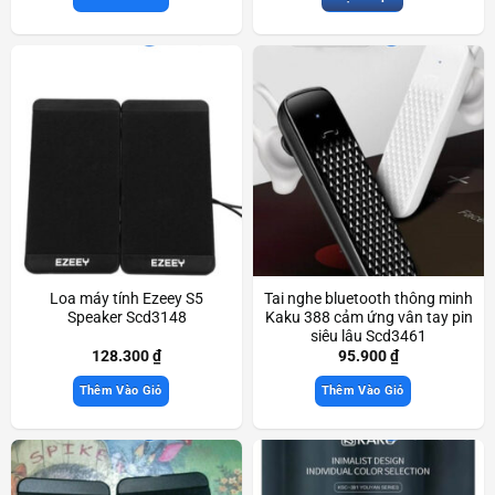
Loa máy tính Ezeey S5
Tai nghe bluetooth thông minh
Speaker Scd3148
Kaku 388 cảm ứng vân tay pin
siêu lâu Scd3461
128.300
₫
95.900
₫
Thêm Vào Giỏ
Thêm Vào Giỏ