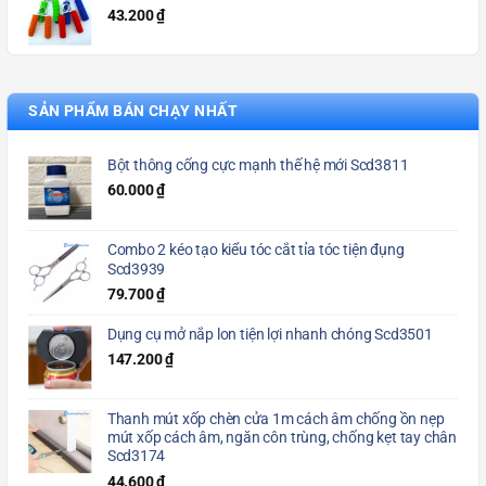
43.200
₫
SẢN PHẨM BÁN CHẠY NHẤT
Bột thông cống cực mạnh thế hệ mới Scd3811
60.000
₫
Combo 2 kéo tạo kiểu tóc cắt tỉa tóc tiện đụng
Scd3939
79.700
₫
Dụng cụ mở nắp lon tiện lợi nhanh chóng Scd3501
147.200
₫
Thanh mút xốp chèn cửa 1m cách âm chống ồn nẹp
mút xốp cách âm, ngăn côn trùng, chống kẹt tay chân
Scd3174
44.600
₫