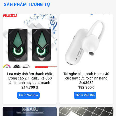
SẢN PHẨM TƯƠNG TỰ
Loa máy tính âm thanh chất
Tai nghe bluetooth Hoco e40
lượng cao 2.1 Ruizu Rs-350
cực hay cực rõ chính hãng
âm thanh hay bass mạnh
Scd3635
Scd3436
214.700
₫
182.300
₫
Thêm Vào Giỏ
Thêm Vào Giỏ