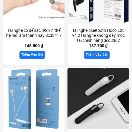
Tai nghe có đế sạc I9S xịn thế
Tai nghe bluetooth Hoco E26
hệ mới âm thanh hay Scd3417
v4.2 tai nghe không dây móc
tai chính hãng Scd3362
148.500
₫
187.700
₫
Thêm Vào Giỏ
Thêm Vào Giỏ