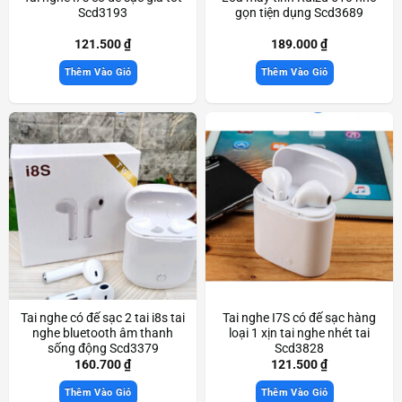
Scd3193
gọn tiện dụng Scd3689
121.500
₫
189.000
₫
Thêm Vào Giỏ
Thêm Vào Giỏ
Tai nghe có đế sạc 2 tai i8s tai
Tai nghe I7S có đế sạc hàng
nghe bluetooth âm thanh
loại 1 xịn tai nghe nhét tai
sống động Scd3379
Scd3828
160.700
₫
121.500
₫
Thêm Vào Giỏ
Thêm Vào Giỏ