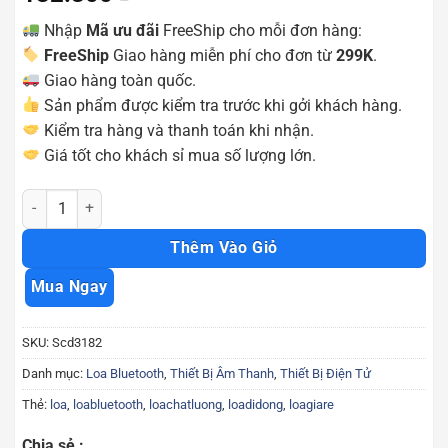
Nhập
Mã ưu đãi
FreeShip cho mỗi đơn hàng:
FreeShip
Giao hàng miễn phí cho đơn từ
299K
.
Giao hàng toàn quốc.
Sản phẩm được kiểm tra trước khi gởi khách hàng.
Kiểm tra hàng và thanh toán khi nhận.
Giá tốt cho khách sỉ mua số lượng lớn.
Loa bluetooth WS631 loa di động nhỏ gọn tiện lợi Scd3182 số lượn
Thêm Vào Giỏ
Mua Ngay
SKU:
Scd3182
Danh mục:
Loa Bluetooth
,
Thiết Bị Âm Thanh
,
Thiết Bị Điện Tử
Thẻ:
loa
,
loabluetooth
,
loachatluong
,
loadidong
,
loagiare
Chia sẻ :