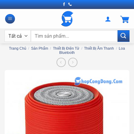
Bỏ
qua
nội
dung
Tìm
kiếm:
Trang Chủ
/
Sản Phẩm
/
Thiết Bị Điện Tử
/
Thiết Bị Âm Thanh
/
Loa
Bluetooth