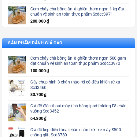
Cơm cháy chà bông ăn là ghiền thơm ngon 1 kg đạt
chuẩn vệ sinh an toàn thực phẩm Scdcc3971
200.000
₫
SẢN PHẨM ĐÁNH GIÁ CAO
Cơm cháy chà bông ăn là ghiền thơm ngon 500 gam
đạt chuẩn vệ sinh an toàn thực phẩm Scdcc3970
100.000
₫
Gậy chụp hình 3 chân tháo rời có điều khiển từ xa
Scd3460
83.700
₫
Giá đỡ điện thoại máy tính bảng ipad folding F8 chân
vuông Scd3452
64.800
₫
Giá đỡ kẹp điện thoại chắc chắn trên xe máy S500
chống giật Scd3780