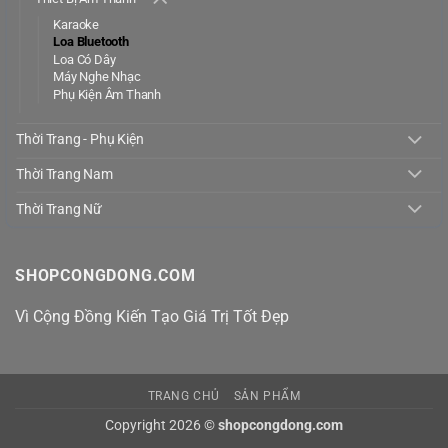
Karaoke
Loa Bluetooth
Loa Có Dây
Máy Nghe Nhạc
Phụ Kiện Âm Thanh
Thời Trang - Phụ Kiện
Thời Trang Nam
Thời Trang Nữ
SHOPCONGDONG.COM
Vì Cộng Đồng Kiến Tạo Giá Trị Tốt Đẹp
TRANG CHỦ
SẢN PHẨM
Copyright 2026 ©
shopcongdong.com