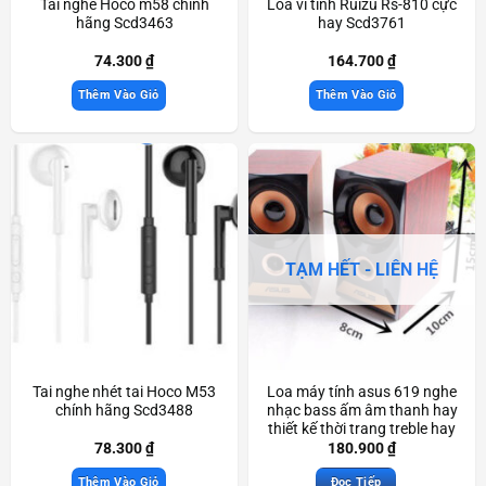
Tai nghe Hoco m58 chính
Loa vi tính Ruizu Rs-810 cực
hãng Scd3463
hay Scd3761
74.300
₫
164.700
₫
Thêm Vào Giỏ
Thêm Vào Giỏ
TẠM HẾT - LIÊN HỆ
Tai nghe nhét tai Hoco M53
Loa máy tính asus 619 nghe
chính hãng Scd3488
nhạc bass ấm âm thanh hay
thiết kế thời trang treble hay
Scd3830
78.300
₫
180.900
₫
Thêm Vào Giỏ
Đọc Tiếp