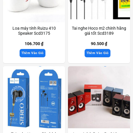
Loa máy tính Ruizu 410
Tai nghe Hoco m2 chính hãng
Speaker Scd3175
giá tốt Scd3189
106.700
₫
90.500
₫
Thêm Vào Giỏ
Thêm Vào Giỏ