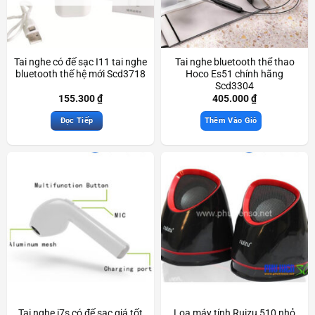
Tai nghe có đế sạc I11 tai nghe
Tai nghe bluetooth thể thao
bluetooth thế hệ mới Scd3718
Hoco Es51 chính hãng
Scd3304
155.300
₫
405.000
₫
Đọc Tiếp
Thêm Vào Giỏ
Tai nghe i7s có đế sạc giá tốt
Loa máy tính Ruizu 510 nhỏ