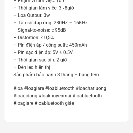
– Phạm vi làm việc: 10m
– Thời gian làm việc: 3~8giờ
– Loa Output: 3w
– Tần số đáp ứng: 280HZ – 16KHz
– Signal-to-noise: ≥ 95dB
– Distortion: ≤ 0,5%
– Pin điện áp / công suất: 450mAh
– Pin sạc điện áp: 5V ± 0.5V
– Thời gian sạc pin: 2 giờ
– Đèn led hiển thị
Sản phẩm bảo hành 3 tháng – bằng tem
#loa #loagiare #loabluetooth #loachatluong
#loadidong #loakhuyenmai #loabluetooth
#loagiare #loabluetooth giảe