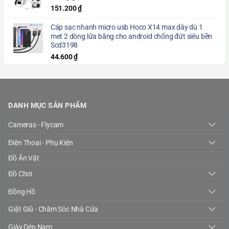
151.200
₫
Cáp sạc nhanh micro usb Hoco X14 max dây dù 1
met 2 dòng lửa băng cho android chống đứt siêu bền
Scd3198
44.600
₫
DANH MỤC SẢN PHẨM
Cameras - Flycam
Điện Thoại - Phụ Kiện
Đồ Ăn Vặt
Đồ Chơi
Đồng Hồ
Giặt Giũ - Chăm Sóc Nhà Cửa
Giày Dép Nam