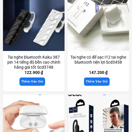
Tai nghe bluetooth Kaku 387
Tai nghe có đế sạc I12 tai nghe
pin 14 tiếng độ bền cao chính
bluetooth tiện lợi Scd3458
hãng giá tốt Scd3748
122.900
₫
147.200
₫
Thêm Vào Giỏ
Thêm Vào Giỏ