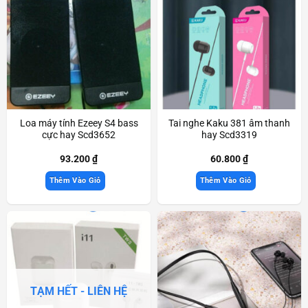
Loa máy tính Ezeey S4 bass
Tai nghe Kaku 381 âm thanh
cực hay Scd3652
hay Scd3319
93.200
₫
60.800
₫
Thêm Vào Giỏ
Thêm Vào Giỏ
TẠM HẾT - LIÊN HỆ