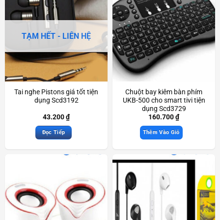
TẠM HẾT - LIÊN HỆ
Tai nghe Pistons giá tốt tiện
Chuột bay kiêm bàn phím
dụng Scd3192
UKB-500 cho smart tivi tiện
dụng Scd3729
43.200
₫
160.700
₫
Đọc Tiếp
Thêm Vào Giỏ