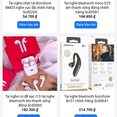
Tai nghe nhét tai Borofone
Tai nghe bluetooth Hoco E25
BM25 nghe cực đã chính hãng
âm thanh sống động chính
Scd3206
hãng Scd3581
54.700
₫
168.800
₫
Thêm Vào Giỏ
Thêm Vào Giỏ
Tai nghe có đế sạc I13 tai nghe
Tai nghe bluetooth borofone
bluetooth âm thanh sống
Bc31 chính hãng Scd3641
động Scd3085
182.300
₫
214.700
₫