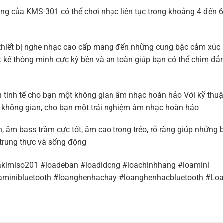
động của KMS-301 có thể chơi nhạc liên tục trong khoảng 4 đến
thiết bị nghe nhạc cao cấp mang đến những cung bậc cảm xúc
t kế thông minh cực kỳ bền và an toàn giúp bạn có thể chìm đắm
 tinh tế cho bạn một không gian âm nhạc hoàn hảo Với kỹ thu
p không gian, cho bạn một trải nghiệm âm nhạc hoàn hảo
 âm bass trầm cực tốt, âm cao trong trẻo, rõ ràng giúp những 
trung thực và sống động
akimiso201 #loadeban #loadidong #loachinhhang #loamini
aminibluetooth #loanghenhachay #loanghenhacbluetooth #Lo