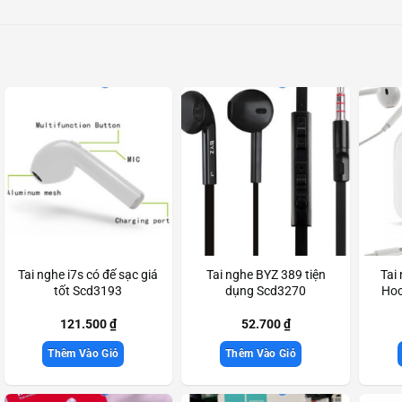
Tai nghe i7s có đế sạc giá
Tai nghe BYZ 389 tiện
Tai
tốt Scd3193
dụng Scd3270
Hoc
121.500
₫
52.700
₫
Thêm Vào Giỏ
Thêm Vào Giỏ