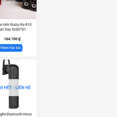
vi tính Ruizu Rs-810
ực hay Scd3761
164.700
₫
Thêm Vào Giỏ
M HẾT - LIÊN HỆ
nghe bluetooth Hoco