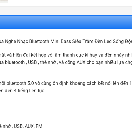
Loa Nghe Nhạc Bluetooth Mini Bass Siêu Trầm Đèn Led Sống Độ
mắt và hiện đại kết hợp với âm thanh cực kì hay và đèn nháy nh
 bluetooth , USB , thẻ nhớ , và cổng AUX cho bạn nhiều lựa chọ
t nối bluetooth 5.0 vô cùng ổn định khoảng cách kết nối lên đến
n đến 4 tiếng liên tục
ẻ nhớ , USB, AUX, FM