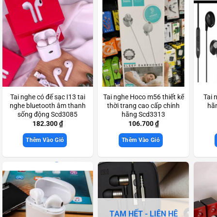
Tai nghe có đế sạc I13 tai
Tai nghe Hoco m56 thiết kế
Tai 
nghe bluetooth âm thanh
thời trang cao cấp chính
hãn
sống động Scd3085
hãng Scd3313
182.300
₫
106.700
₫
Thêm Vào Giỏ
Thêm Vào Giỏ
TẠM HẾT - LIÊN HỆ