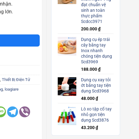
 nhận.
đạt chuẩn vệ
sinh an toàn
g lớn.
thực phẩm
Scdcc3971
 led sinh động nhỏ gọn bass siêu trầm siêu bền Scd3555 số lượng
200.000
₫
Dụng cụ ép trái
cây bằng tay
Inox nhanh
chóng tiện dụng
Scd3969
188.000
₫
,
Thiết Bị Điện Tử
Dụng cụ xay tỏi
ớt bằng tay tiện
ng
,
loagiare
dụng Scd3968
48.000
₫
Lò xo tập cổ tay
nhỏ gọn tiện
dụng Scd3876
43.200
₫