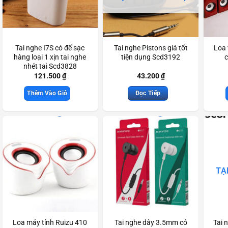
Tai nghe I7S có đế sạc
Tai nghe Pistons giá tốt
Loa 
hàng loại 1 xịn tai nghe
tiện dụng Scd3192
c
nhét tai Scd3828
121.500
₫
43.200
₫
Thêm Vào Giỏ
Đọc Tiếp
TẠ
Loa máy tính Ruizu 410
Tai nghe dây 3.5mm có
Tai 