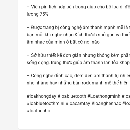
– Viên pin tích hợp bên trong giúp cho bộ loa di 
lượng 75%.
– Được trang bị công nghệ âm thanh mạnh mẽ là 
bạn mỗi khi nghe nhạc Kích thước nhỏ gọn và thiế
âm nhạc của mình ở bất cứ nơi nào
– Sở hữu thiết kế đơn giản nhưng không kém phần
sống động, trung thực giúp âm thanh lan tỏa khắ
– Công nghệ đỉnh cao, đem đến âm thanh tự nhiên,
nhẹ nhàng hay những bản rock mạnh mẽ thể hiện 
#loakhongday #loabluetooth #Loathongminh #lo
#loabluetoothmini #loacamtay #loanghenhac #lo
#loathenho