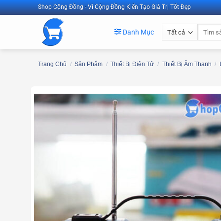
Bỏ
Shop Cộng Đồng - Vì Cộng Đồng Kiến Tạo Giá Trị Tốt Đẹp
qua
Tìm
nội
Danh Mục
kiếm:
dung
Trang Chủ
/
Sản Phẩm
/
Thiết Bị Điện Tử
/
Thiết Bị Âm Thanh
/