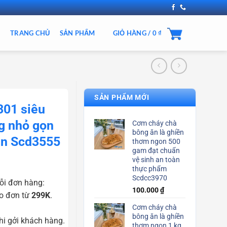
TRANG CHỦ
SẢN PHẨM
GIỎ HÀNG /
0
₫
SẢN PHẨM MỚI
301 siêu
g nhỏ gọn
Cơm cháy chà
bông ăn là ghiền
ền Scd3555
thơm ngon 500
gam đạt chuẩn
vệ sinh an toàn
thực phẩm
Scdcc3970
ỗi đơn hàng:
100.000
₫
o đơn từ
299K
.
Cơm cháy chà
bông ăn là ghiền
i gởi khách hàng.
thơm ngon 1 kg