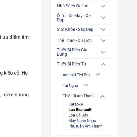
Nhà Sách Online
Ô Tô - Xe Máy - Xe
Đạp
Sức Khỏe - Sắc Đẹp
ới ưu điểm âm
Thể Thao - Du Lịch
Thiết Bị Điện Gia
Dụng
Thiết Bị Điện Tử
 kiểu cỡ. Hệ
Android Tivi Box
Tai Nghe
âu, mềm nhưng
Thiết Bị Âm Thanh
Karaoke
Loa Bluetooth
Loa Có Dây
Máy Nghe Nhạc
Phụ Kiện Âm Thanh