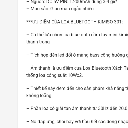
– Nguồn: DC 5V PIN: 1.200mAh dùng 3-4 giờ
– Màu sắc: Giao màu ngẫu nhiên
***ƯU ĐIỂM CỦA LOA BLUETOOTH KIMISO 301:
– Có thể lựa chon loa bluetooth cầm tay mini ki
thanh trong
– Tích hợp đèn led đổi ở màng bass cộng hưởng 
– Âm thanh là ưu điểm của Loa Bluetooth Xách Ta
thống loa công suất 10Wx2.
– Thiết kế này đem đến cho sản phẩm khả năng th
không loãng.
– Phần loa có giải tần âm thanh từ 30Hz đến 20.
– Nó đáp ứng, chơi hay với hầu hết các dòng nhạc, 