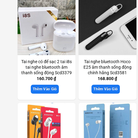
Tai nghe có đế sạc 2 tai i8s
Tai nghe bluetooth Hoco
tai nghe bluetooth âm
E25 âm thanh sống động
thanh sống động Scd3379
chính hãng Scd3581
160.700
₫
168.800
₫
Thêm Vào Giỏ
Thêm Vào Giỏ