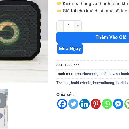
Kiểm tra hàng và thanh toán khi
Giá tốt cho khách sỉ mua số lượn
Loa bluetooth Kimiso 301 siêu bass đèn
Thêm Vào Giỏ
Mua Ngay
SKU:
Scd3555
Danh mục:
Loa Bluetooth
,
Thiết Bị Âm Thanh
Thẻ:
loa
,
loabluetooth
,
loachatluong
,
loadido
Chia sẻ :