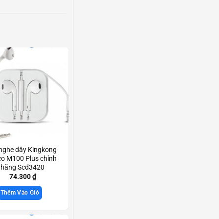
 nghe dây Kingkong
o M100 Plus chính
hãng Scd3420
74.300
₫
Thêm Vào Giỏ