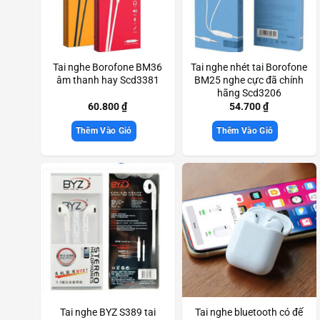
Tai nghe Borofone BM36
Tai nghe nhét tai Borofone
âm thanh hay Scd3381
BM25 nghe cực đã chính
hãng Scd3206
60.800
₫
54.700
₫
Thêm Vào Giỏ
Thêm Vào Giỏ
Tai nghe BYZ S389 tai
Tai nghe bluetooth có đế