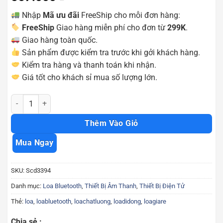
Nhập
Mã ưu đãi
FreeShip cho mỗi đơn hàng:
FreeShip
Giao hàng miễn phí cho đơn từ
299K
.
Giao hàng toàn quốc.
Sản phẩm được kiểm tra trước khi gởi khách hàng.
Kiểm tra hàng và thanh toán khi nhận.
Giá tốt cho khách sỉ mua số lượng lớn.
Loa Bluetooth không dây Ewa A107 Scd3394 số lượng
Thêm Vào Giỏ
Mua Ngay
SKU:
Scd3394
Danh mục:
Loa Bluetooth
,
Thiết Bị Âm Thanh
,
Thiết Bị Điện Tử
Thẻ:
loa
,
loabluetooth
,
loachatluong
,
loadidong
,
loagiare
Chia sẻ :