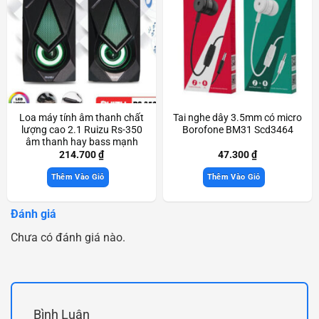
Loa máy tính âm thanh chất
Tai nghe dây 3.5mm có micro
lượng cao 2.1 Ruizu Rs-350
Borofone BM31 Scd3464
âm thanh hay bass mạnh
Scd3436
214.700
₫
47.300
₫
Thêm Vào Giỏ
Thêm Vào Giỏ
Đánh giá
Chưa có đánh giá nào.
Bình Luận