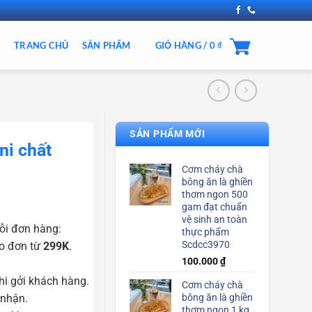
TRANG CHỦ
SẢN PHẨM
GIỎ HÀNG /
0
₫
SẢN PHẨM MỚI
ni chất
Cơm cháy chà
bông ăn là ghiền
thơm ngon 500
gam đạt chuẩn
vệ sinh an toàn
ỗi đơn hàng:
thực phẩm
Scdcc3970
o đơn từ
299K
.
100.000
₫
i gởi khách hàng.
Cơm cháy chà
 nhận.
bông ăn là ghiền
thơm ngon 1 kg