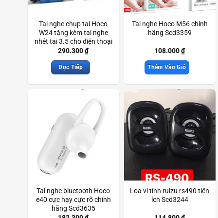
Tai nghe chụp tai Hoco
Tai nghe Hoco M56 chính
W24 tặng kèm tai nghe
hãng Scd3359
nhét tai 3.5 cho điện thoại
máy tính Scd3459
290.300
₫
108.000
₫
Đọc Tiếp
Thêm Vào Giỏ
Tai nghe bluetooth Hoco
Loa vi tính ruizu rs490 tiện
e40 cực hay cực rõ chính
ích Scd3244
hãng Scd3635
182.300
₫
114.800
₫