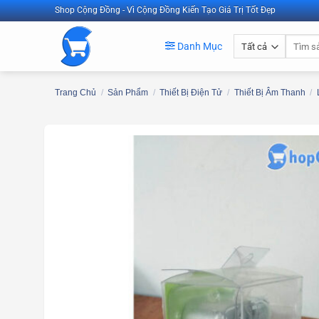
Bỏ
Shop Cộng Đồng - Vì Cộng Đồng Kiến Tạo Giá Trị Tốt Đẹp
qua
Tìm
nội
Danh Mục
kiếm:
dung
Trang Chủ
/
Sản Phẩm
/
Thiết Bị Điện Tử
/
Thiết Bị Âm Thanh
/