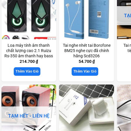
TẠ
Loa máy tính âm thanh
Tai nghe nhét tai Borofone
Tai 
chất lượng cao 2.1 Ruizu
BM25 nghe cực đã chính
t
Rs-350 âm thanh hay bass
hãng Scd3206
mạnh Scd3436
214.700
₫
54.700
₫
Thêm Vào Giỏ
Thêm Vào Giỏ
TẠM HẾT - LIÊN HỆ