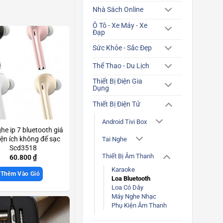
Nhà Sách Online
Ô Tô - Xe Máy - Xe
Đạp
Sức Khỏe - Sắc Đẹp
Thể Thao - Du Lịch
Thiết Bị Điện Gia
Dụng
Thiết Bị Điện Tử
Android Tivi Box
ghe ip 7 bluetooth giá
tiện ích không đế sạc
Tai Nghe
Scd3518
Thiết Bị Âm Thanh
60.800
₫
Karaoke
Thêm Vào Giỏ
Loa Bluetooth
Loa Có Dây
Máy Nghe Nhạc
Phụ Kiện Âm Thanh