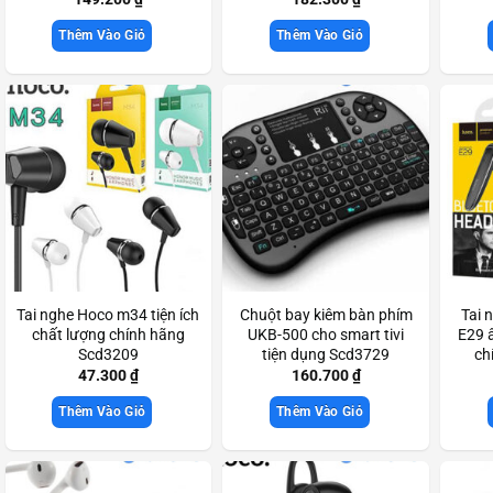
Thêm Vào Giỏ
Thêm Vào Giỏ
Tai nghe Hoco m34 tiện ích
Chuột bay kiêm bàn phím
Tai 
chất lượng chính hãng
UKB-500 cho smart tivi
E29 
Scd3209
tiện dụng Scd3729
ch
47.300
₫
160.700
₫
Thêm Vào Giỏ
Thêm Vào Giỏ