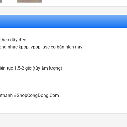
 theo dây đeo
dòng nhạc kpop, vpop, usc cơ bản hiện nay
ên tục 1.5-2 giờ (tùy âm lượng)
#amthanh #ShopCongDong.Com