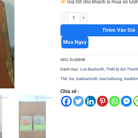
Giá tốt cho khách sỉ mua số lượn
Loa bluetooth 3517 mini chất lượng tốt
Thêm Vào Giỏ
Mua Ngay
SKU:
Scd3698
Danh mục:
Loa Bluetooth
,
Thiết Bị Âm Thanh
Thẻ:
loa
,
loabluetooth
,
loachatluong
,
loadido
Chia sẻ :