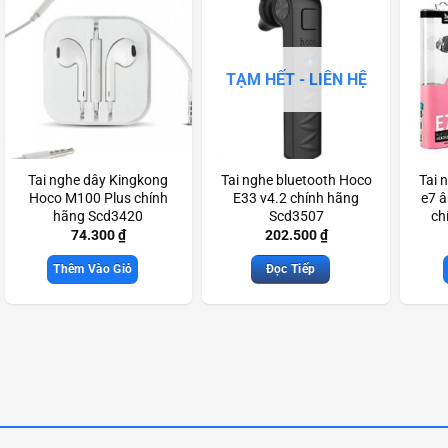
TẠM HẾT - LIÊN HỆ
Tai nghe dây Kingkong
Tai nghe bluetooth Hoco
Tai 
Hoco M100 Plus chính
E33 v4.2 chính hãng
e7 
hãng Scd3420
Scd3507
ch
74.300
₫
202.500
₫
Thêm Vào Giỏ
Đọc Tiếp