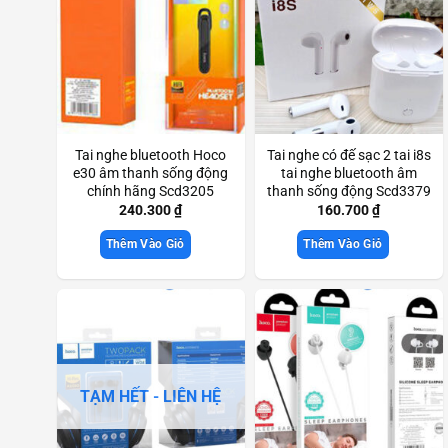
Tai nghe bluetooth Hoco
Tai nghe có đế sạc 2 tai i8s
e30 âm thanh sống động
tai nghe bluetooth âm
chính hãng Scd3205
thanh sống động Scd3379
240.300
₫
160.700
₫
Thêm Vào Giỏ
Thêm Vào Giỏ
TẠM HẾT - LIÊN HỆ