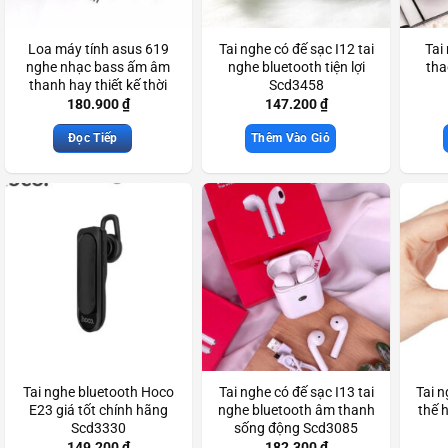
Loa máy tính asus 619
Tai nghe có đế sạc I12 tai
Tai
nghe nhạc bass ấm âm
nghe bluetooth tiện lợi
tha
thanh hay thiết kế thời
Scd3458
trang treble hay Scd3830
180.900
₫
147.200
₫
Đọc Tiếp
Thêm Vào Giỏ
Tai nghe bluetooth Hoco
Tai nghe có đế sạc I13 tai
Tai n
E23 giá tốt chính hãng
nghe bluetooth âm thanh
thế 
Scd3330
sống động Scd3085
149.200
₫
182.300
₫