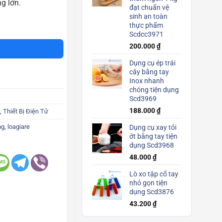
g lớn.
đạt chuẩn vệ
sinh an toàn
 Scd3698 số lượng
thực phẩm
Scdcc3971
200.000
₫
Dụng cụ ép trái
cây bằng tay
Inox nhanh
chóng tiện dụng
Scd3969
188.000
₫
,
Thiết Bị Điện Tử
ng
,
loagiare
Dụng cụ xay tỏi
ớt bằng tay tiện
dụng Scd3968
48.000
₫
Lò xo tập cổ tay
nhỏ gọn tiện
dụng Scd3876
43.200
₫