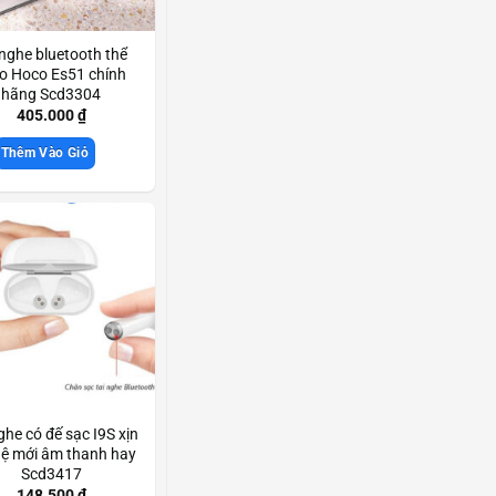
 nghe bluetooth thể
o Hoco Es51 chính
hãng Scd3304
405.000
₫
Thêm Vào Giỏ
ghe có đế sạc I9S xịn
hệ mới âm thanh hay
Scd3417
148.500
₫