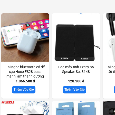
Tai nghe bluetooth có đế
Loa máy tính Ezeey S5
Tai n
sạc Hoco ES28 bass
Speaker Scd3148
tốt 
mạnh, âm thanh đường
truyền rõ nét chính hãng
1.066.500
₫
128.300
₫
Scd3833
Thêm Vào Giỏ
Thêm Vào Giỏ