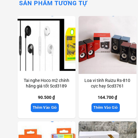
SẢN PHẨM TƯƠNG TỰ
Tai nghe Hoco m2 chính
Loa vi tính Ruizu Rs-810
hãng giá tốt Scd3189
cực hay Scd3761
90.500
₫
164.700
₫
Thêm Vào Giỏ
Thêm Vào Giỏ