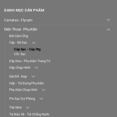
DANH MỤC SẢN PHẨM
Cameras - Flycam
Điện Thoại - Phụ Kiện
Bút Cảm Ứng
Cáp - Bộ Sạc
Cáp Sạc - Cáp Otg
Cốc Sạc
Dây Đeo - Phụ Kiện Trang Trí
Gậy Chụp Hình
Giá Đỡ - Kẹp
Hộp - Túi Đựng Phụ Kiện
Phụ Kiện Chụp Hình
Pin Sạc Dự Phòng
Thẻ Nhớ
Túi Bảo Vệ - Túi Chống Nước