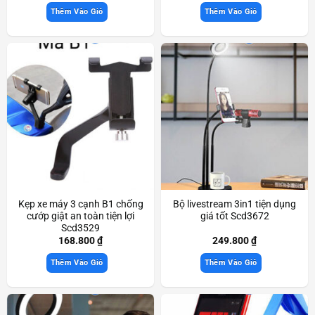
Thêm Vào Giỏ
Thêm Vào Giỏ
Kẹp xe máy 3 cạnh B1 chống
Bộ livestream 3in1 tiện dụng
cướp giật an toàn tiện lợi
giá tốt Scd3672
Scd3529
168.800
₫
249.800
₫
Thêm Vào Giỏ
Thêm Vào Giỏ