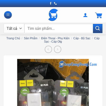
Bỏ
qua
nội
dung
Tìm
kiếm:
Trang Chủ
/
Sản Phẩm
/
Điện Thoại - Phụ Kiện
/
Cáp - Bộ Sạc
/
Cáp
Sạc - Cáp Otg