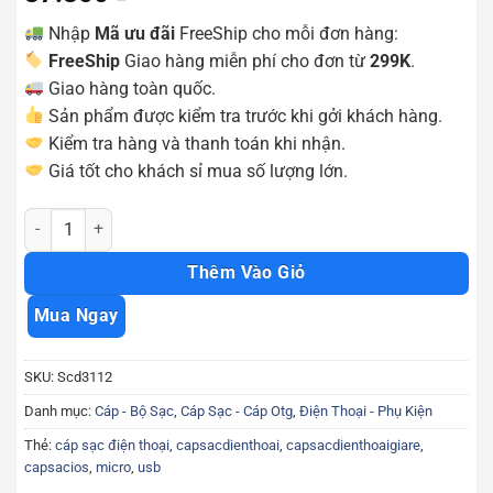
Nhập
Mã ưu đãi
FreeShip cho mỗi đơn hàng:
FreeShip
Giao hàng miễn phí cho đơn từ
299K
.
Giao hàng toàn quốc.
Sản phẩm được kiểm tra trước khi gởi khách hàng.
Kiểm tra hàng và thanh toán khi nhận.
Giá tốt cho khách sỉ mua số lượng lớn.
Bộ sạc Hoco S2 iphone- android - type C Scd3112 số lượng
Thêm Vào Giỏ
Mua Ngay
SKU:
Scd3112
Danh mục:
Cáp - Bộ Sạc
,
Cáp Sạc - Cáp Otg
,
Điện Thoại - Phụ Kiện
Thẻ:
cáp sạc điện thoại
,
capsacdienthoai
,
capsacdienthoaigiare
,
capsacios
,
micro
,
usb