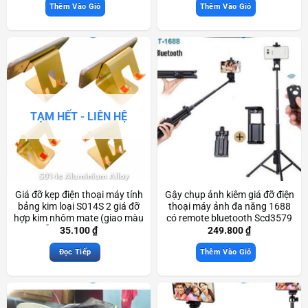
Thêm Vào Giỏ
Thêm Vào Giỏ
TẠM HẾT - LIÊN HỆ
Giá đỡ kẹp điện thoại máy tính
Gậy chụp ảnh kiêm giá đỡ điện
bảng kim loại S014S 2 giá đỡ
thoại máy ảnh đa năng 1688
hợp kim nhôm mate (giao màu
có remote bluetooth Scd3579
ngẫu nhiên) Scd3229
35.100
₫
249.800
₫
Đọc Tiếp
Thêm Vào Giỏ