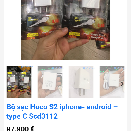
Bộ sạc Hoco S2 iphone- android –
type C Scd3112
87.800
₫