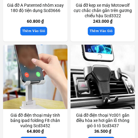
Giá đỡ A Patented nhôm xoay
Giá đỡ kẹp xe máy Motowolf
180 độ tiện dụng Scd3666
cực chắc chắn gắn trên gương
chiếu hậu Scd3322
60.800
₫
243.000
₫
Thêm Vào Giỏ
Thêm Vào Giỏ
Giá đỡ điện thoại máy tính
Giá đỡ điện thoại Yc001 gắn
bảng ipad folding F8 chân
điều hòa xe hơi gắn lỗ thông
vuông Scd3452
gió ô tô Scd3437
64.800
₫
36.500
₫