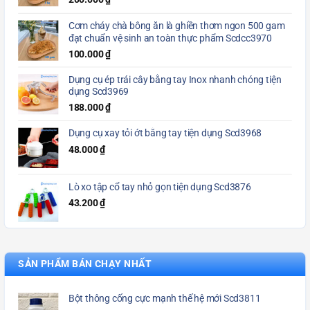
Cơm cháy chà bông ăn là ghiền thơm ngon 500 gam
đạt chuẩn vệ sinh an toàn thực phẩm Scdcc3970
100.000
₫
Dụng cụ ép trái cây bằng tay Inox nhanh chóng tiện
dụng Scd3969
188.000
₫
Dụng cụ xay tỏi ớt bằng tay tiện dụng Scd3968
48.000
₫
Lò xo tập cổ tay nhỏ gọn tiện dụng Scd3876
43.200
₫
SẢN PHẨM BÁN CHẠY NHẤT
Bột thông cống cực mạnh thế hệ mới Scd3811