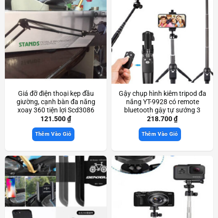
Giá đỡ điện thoại kẹp đầu
Gậy chụp hình kiêm tripod đa
giường, cạnh bàn đa năng
năng YT-9928 có remote
xoay 360 tiện lợi Scd3086
bluetooth gậy tự sướng 3
chân chắc chắn Scd3619
121.500
₫
218.700
₫
Thêm Vào Giỏ
Thêm Vào Giỏ