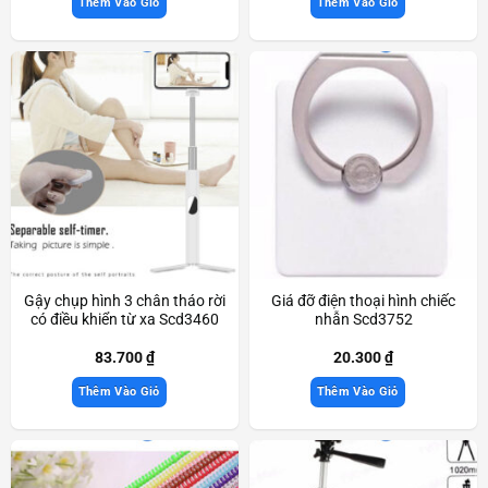
Thêm Vào Giỏ
Thêm Vào Giỏ
Gậy chụp hình 3 chân tháo rời
Giá đỡ điện thoại hình chiếc
có điều khiển từ xa Scd3460
nhẫn Scd3752
83.700
₫
20.300
₫
Thêm Vào Giỏ
Thêm Vào Giỏ