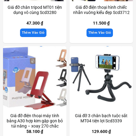
Giá đỡ chân tripod MT01 tiện
Giá đỡ điện thoại hình chiếc
dụng vô cùng Scd3280
nhẫn vuông kiểu đẹp Scd3712
47.300
₫
11.500
₫
Thêm Vào Giỏ
Thêm Vào Giỏ
Giá đỡ điện thoại máy tính
Giá đỡ 3 chân bạch tuộc sắt
bảng A30 hợp kim gập gọn bỏ
MT04 tiện lợi Scd3339
túi nâng – xoay 270 chắc
chắn Scd3233
58.100
₫
129.600
₫