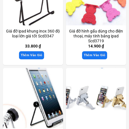
Giá đỡ ipad khung inox 360 độ
Giá đỡ hình gấu dùng cho điện
loại lớn giá tốt Scd3347
thoại, máy tính bảng ipad
Scd3719
33.800
₫
14.900
₫
Thêm Vào Giỏ
Thêm Vào Giỏ