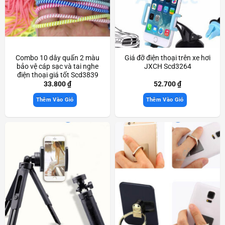
Combo 10 dây quấn 2 màu
Giá đỡ điện thoại trên xe hơi
bảo vệ cáp sạc và tai nghe
JXCH Scd3264
điện thoại giá tốt Scd3839
33.800
₫
52.700
₫
Thêm Vào Giỏ
Thêm Vào Giỏ