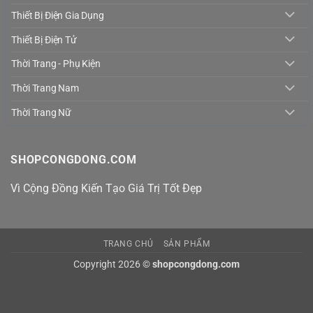
Thiết Bị Điện Gia Dụng
Thiết Bị Điện Tử
Thời Trang - Phụ Kiện
Thời Trang Nam
Thời Trang Nữ
SHOPCONGDONG.COM
Vì Cộng Đồng Kiến Tạo Giá Trị Tốt Đẹp
TRANG CHỦ
SẢN PHẨM
Copyright 2026 ©
shopcongdong.com