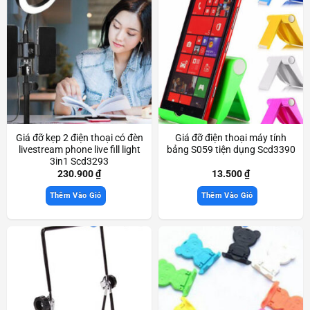
Giá đỡ kẹp 2 điện thoại có đèn
Giá đỡ điện thoại máy tính
livestream phone live fill light
bảng S059 tiện dụng Scd3390
3in1 Scd3293
230.900
₫
13.500
₫
Thêm Vào Giỏ
Thêm Vào Giỏ