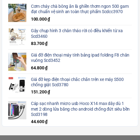
Cơm cháy chà bông ăn là ghiền thơm ngon 500 gam
đạt chuẩn vệ sinh an toàn thực phẩm Scdcc3970
100.000
₫
Gậy chụp hình 3 chân tháo rời có điều khiển từ xa
Scd3460
83.700
₫
Giá đỡ điện thoại máy tính bảng ipad folding F8 chân
vuông Scd3452
64.800
₫
Giá đỡ kẹp điện thoại chắc chắn trên xe máy S500
chống giật Scd3780
151.200
₫
Cáp sạc nhanh micro usb Hoco X14 max dây dù 1
met 2 dòng lửa băng cho android chống đứt siêu bền
Scd3198
44.600
₫