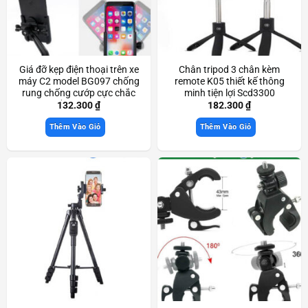
Giá đỡ kẹp điện thoại trên xe
Chân tripod 3 chân kèm
máy C2 model BG097 chống
remote K05 thiết kế thông
rung chống cướp cực chắc
minh tiện lợi Scd3300
chắn Scd3357
132.300
₫
182.300
₫
Thêm Vào Giỏ
Thêm Vào Giỏ