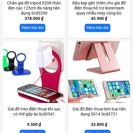
Chân giá đỡ tripod 5208 thân
Đầu kẹp gắn thêm cho giá đỡ
đen cao 125cm đa năng tiện
điện thoại hỗ trợ livestream
dụng Scd3290
quay nhiều máy cùng lúc
Scd3560
378.000
₫
45.900
₫
Thêm Vào Giỏ
Thêm Vào Giỏ
Giá đỡ treo điện thoại khi sạc
Giá đỡ điện thoại kim loại tiện
có thể gập lại Scd3541
dụng S014 Scd3721
9.500
₫
33.800
₫