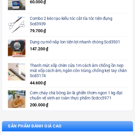
60.000
₫
Combo 2 kéo tạo kiểu tóc cắt tỉa tóc tiện đụng
Scd3939
79.700
₫
Dụng cụ mở nắp lon tiện lợi nhanh chóng Scd3501
147.200
₫
Thanh mút xốp chèn cửa 1m cách âm chống ồn nẹp
mút xốp cách âm, ngăn côn trùng, chống kẹt tay chân
Scd3174
44.600
₫
Cơm cháy chà bông ăn là ghiền thơm ngon 1 kg đạt
chuẩn vệ sinh an toàn thực phẩm Scdcc3971
200.000
₫
SẢN PHẨM ĐÁNH GIÁ CAO