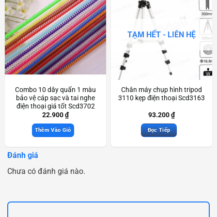
TẠM HẾT - LIÊN HỆ
Combo 10 dây quấn 1 màu
Chân máy chụp hình tripod
bảo vệ cáp sạc và tai nghe
3110 kẹp điện thoại Scd3163
điện thoại giá tốt Scd3702
22.900
₫
93.200
₫
Thêm Vào Giỏ
Đọc Tiếp
Đánh giá
Chưa có đánh giá nào.