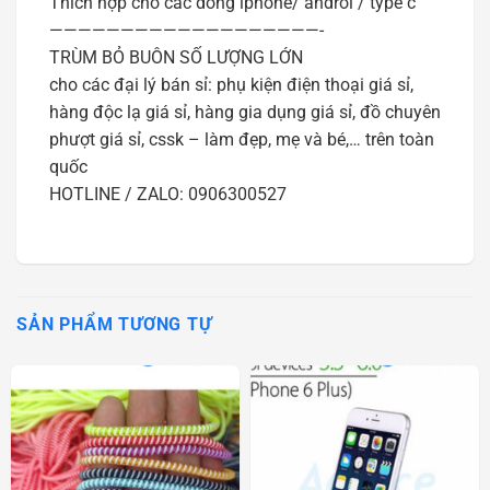
Thích hợp cho các dòng iphone/ androi / type c
———————————————————-
TRÙM BỎ BUÔN SỐ LƯỢNG LỚN
cho các đại lý bán sỉ: phụ kiện điện thoại giá sỉ,
hàng độc lạ giá sỉ, hàng gia dụng giá sỉ, đồ chuyên
phượt giá sỉ, cssk – làm đẹp, mẹ và bé,… trên toàn
quốc
HOTLINE / ZALO: 0906300527
SẢN PHẨM TƯƠNG TỰ