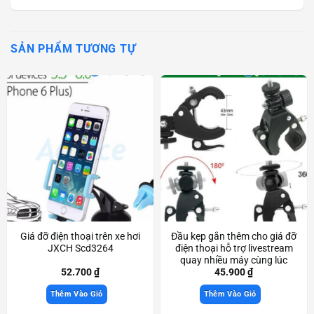
SẢN PHẨM TƯƠNG TỰ
Giá đỡ điện thoại trên xe hơi
Đầu kẹp gắn thêm cho giá đỡ
JXCH Scd3264
điện thoại hỗ trợ livestream
quay nhiều máy cùng lúc
Scd3560
52.700
₫
45.900
₫
Thêm Vào Giỏ
Thêm Vào Giỏ