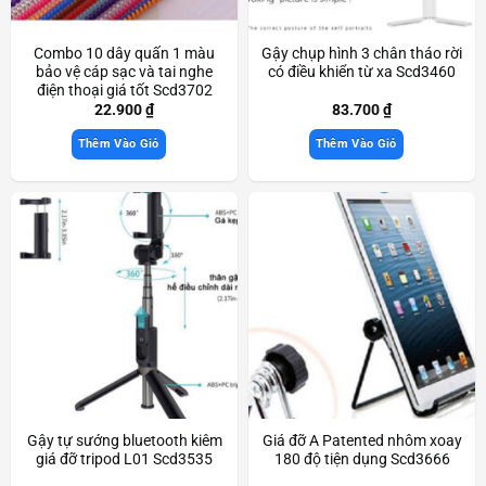
Combo 10 dây quấn 1 màu
Gậy chụp hình 3 chân tháo rời
bảo vệ cáp sạc và tai nghe
có điều khiển từ xa Scd3460
điện thoại giá tốt Scd3702
22.900
₫
83.700
₫
Thêm Vào Giỏ
Thêm Vào Giỏ
Gậy tự sướng bluetooth kiêm
Giá đỡ A Patented nhôm xoay
giá đỡ tripod L01 Scd3535
180 độ tiện dụng Scd3666