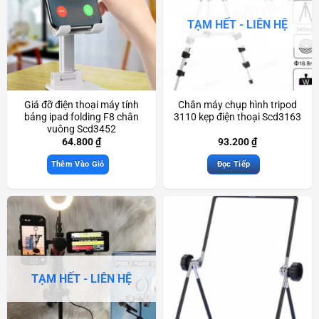
TẠM HẾT - LIÊN HỆ
Giá đỡ điện thoại máy tính
Chân máy chụp hình tripod
bảng ipad folding F8 chân
3110 kẹp điện thoại Scd3163
vuông Scd3452
64.800
₫
93.200
₫
Thêm Vào Giỏ
Đọc Tiếp
TẠM HẾT - LIÊN HỆ