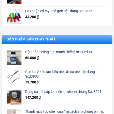
Lò xo tập cổ tay nhỏ gọn tiện dụng Scd3876
43.200
₫
SẢN PHẨM BÁN CHẠY NHẤT
Bột thông cống cực mạnh thế hệ mới Scd3811
60.000
₫
Combo 2 kéo tạo kiểu tóc cắt tỉa tóc tiện đụng
Scd3939
79.700
₫
Dụng cụ mở nắp lon tiện lợi nhanh chóng Scd3501
147.200
₫
Thanh mút xốp chèn cửa 1m cách âm chống ồn nẹp