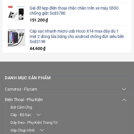
Giá đỡ kẹp điện thoại chắc chắn trên xe máy S500
chống giật Scd3780
151.200
₫
Cáp sạc nhanh micro usb Hoco X14 max dây dù 1
met 2 dòng lửa băng cho android chống đứt siêu bền
Scd3198
44.600
₫
DANH MỤC SẢN PHẨM
Cameras - Flycam
Điện Thoại - Phụ Kiện
Bút Cảm Ứng
Cáp - Bộ Sạc
Dây Đeo - Phụ Kiện Trang Trí
Gậy Chụp Hình