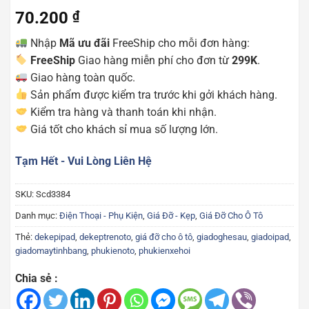
70.200
₫
Nhập
Mã ưu đãi
FreeShip cho mỗi đơn hàng:
FreeShip
Giao hàng miễn phí cho đơn từ
299K
.
Giao hàng toàn quốc.
Sản phẩm được kiểm tra trước khi gởi khách hàng.
Kiểm tra hàng và thanh toán khi nhận.
Giá tốt cho khách sỉ mua số lượng lớn.
Tạm Hết - Vui Lòng Liên Hệ
SKU:
Scd3384
Danh mục:
Điện Thoại - Phụ Kiện
,
Giá Đỡ - Kẹp
,
Giá Đỡ Cho Ô Tô
Thẻ:
dekepipad
,
dekeptrenoto
,
giá đỡ cho ô tô
,
giadoghesau
,
giadoipad
,
giadomaytinhbang
,
phukienoto
,
phukienxehoi
Chia sẻ :