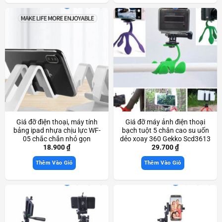
Giá đỡ điện thoại, máy tính
Giá đỡ máy ảnh điện thoại
bảng ipad nhựa chịu lực WF-
bạch tuột 5 chân cao su uốn
05 chắc chắn nhỏ gọn
dẻo xoay 360 Gekko Scd3613
Scd3366
18.900
₫
29.700
₫
Thêm Vào Giỏ
Thêm Vào Giỏ