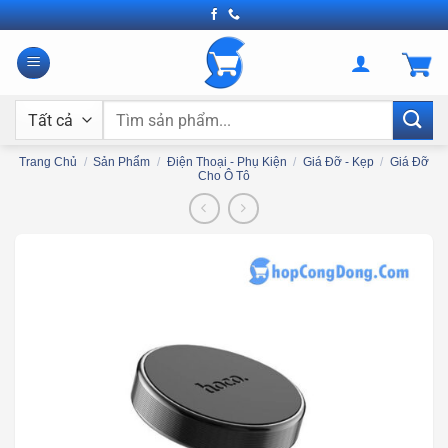
Bỏ
qua
nội
dung
Tìm
kiếm:
Trang Chủ
/
Sản Phẩm
/
Điện Thoại - Phụ Kiện
/
Giá Đỡ - Kẹp
/
Giá Đỡ
Cho Ô Tô