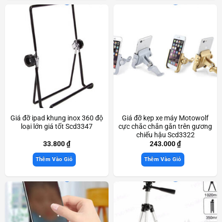
Giá đỡ ipad khung inox 360 độ
Giá đỡ kẹp xe máy Motowolf
loại lớn giá tốt Scd3347
cực chắc chắn gắn trên gương
chiếu hậu Scd3322
33.800
₫
243.000
₫
Thêm Vào Giỏ
Thêm Vào Giỏ