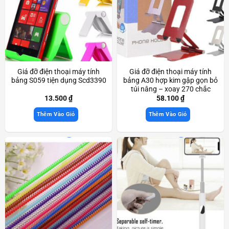
Giá đỡ điện thoại máy tính
Giá đỡ điện thoại máy tính
bảng S059 tiện dụng Scd3390
bảng A30 hợp kim gập gọn bỏ
túi nâng – xoay 270 chắc
chắn Scd3233
13.500
₫
58.100
₫
Thêm Vào Giỏ
Thêm Vào Giỏ