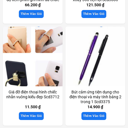
năng Scd3311
66.200
₫
121.500
₫
Thêm Vào Giỏ
Thêm Vào Giỏ
Giá đỡ điện thoại hình chiếc
Bút cảm ứng tiện dụng cho
nhẫn vuông kiểu đẹp Scd3712
điện thoại và máy tính bảng 2
trong 1 Scd3375
11.500
₫
14.900
₫
Thêm Vào Giỏ
Thêm Vào Giỏ