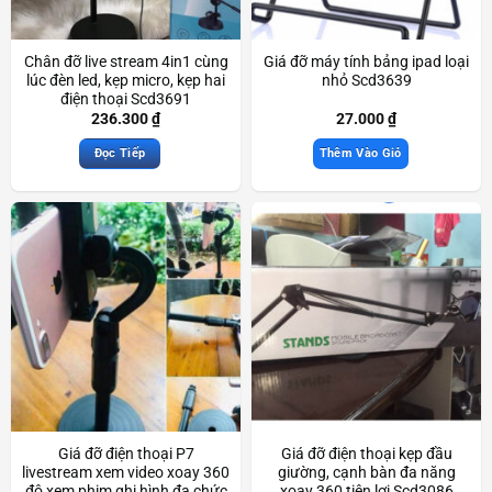
Chân đỡ live stream 4in1 cùng
Giá đỡ máy tính bảng ipad loại
lúc đèn led, kẹp micro, kẹp hai
nhỏ Scd3639
điện thoại Scd3691
236.300
₫
27.000
₫
Đọc Tiếp
Thêm Vào Giỏ
Giá đỡ điện thoại P7
Giá đỡ điện thoại kẹp đầu
livestream xem video xoay 360
giường, cạnh bàn đa năng
độ xem phim ghi hình đa chức
xoay 360 tiện lợi Scd3086