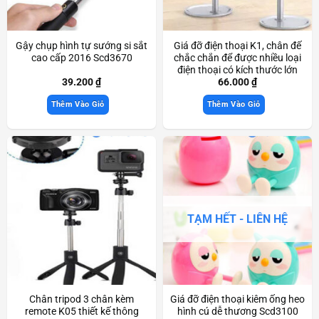
Gậy chụp hình tự sướng si sắt
Giá đỡ điện thoại K1, chân đế
cao cấp 2016 Scd3670
chắc chắn để được nhiều loại
điện thoại có kích thước lớn
Scd3169
39.200
₫
66.000
₫
Thêm Vào Giỏ
Thêm Vào Giỏ
TẠM HẾT - LIÊN HỆ
Chân tripod 3 chân kèm
Giá đỡ điện thoại kiêm ống heo
remote K05 thiết kế thông
hình cú dễ thương Scd3100