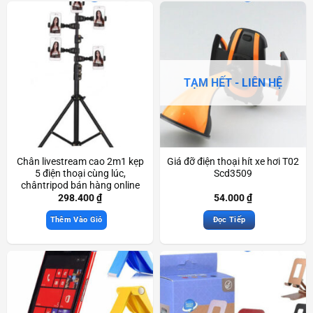
TẠM HẾT - LIÊN HỆ
Chân livestream cao 2m1 kẹp
Giá đỡ điện thoại hít xe hơi T02
5 điện thoại cùng lúc,
Scd3509
chântripod bán hàng online
Scd3090
298.400
₫
54.000
₫
Thêm Vào Giỏ
Đọc Tiếp