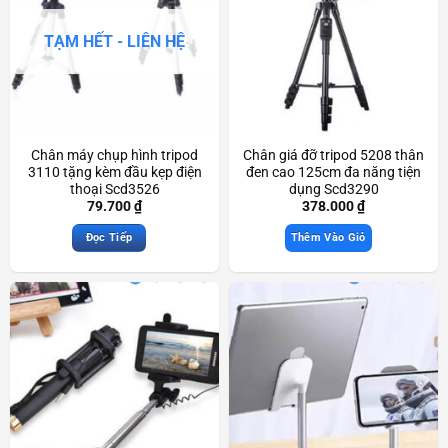
TẠM HẾT - LIÊN HỆ
Chân máy chụp hình tripod
Chân giá đỡ tripod 5208 thân
3110 tặng kèm đầu kẹp điện
đen cao 125cm đa năng tiện
thoại Scd3526
dụng Scd3290
79.700
₫
378.000
₫
Đọc Tiếp
Thêm Vào Giỏ