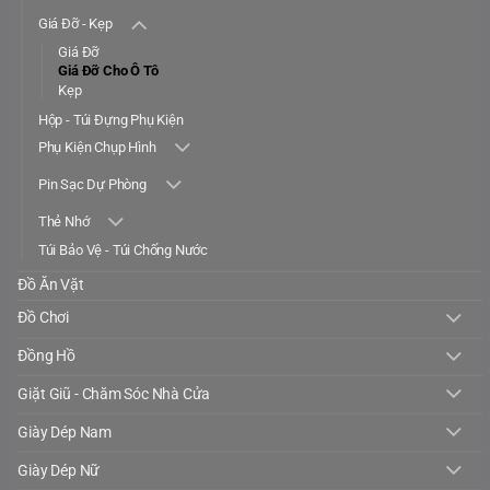
Giá Đỡ - Kẹp
Giá Đỡ
Giá Đỡ Cho Ô Tô
Kẹp
Hộp - Túi Đựng Phụ Kiện
Phụ Kiện Chụp Hình
Pin Sạc Dự Phòng
Thẻ Nhớ
Túi Bảo Vệ - Túi Chống Nước
Đồ Ăn Vặt
Đồ Chơi
Đồng Hồ
Giặt Giũ - Chăm Sóc Nhà Cửa
Giày Dép Nam
Giày Dép Nữ