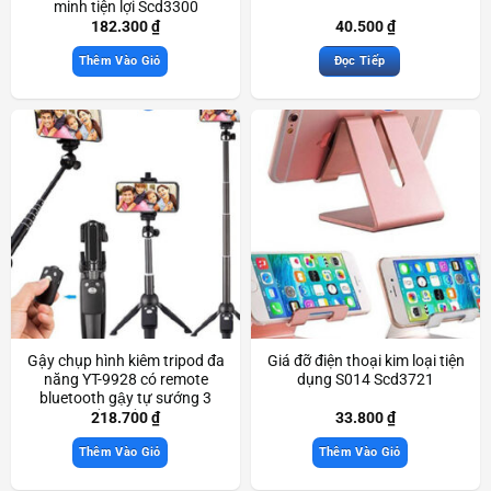
minh tiện lợi Scd3300
182.300
₫
40.500
₫
Thêm Vào Giỏ
Đọc Tiếp
Gậy chụp hình kiêm tripod đa
Giá đỡ điện thoại kim loại tiện
năng YT-9928 có remote
dụng S014 Scd3721
bluetooth gậy tự sướng 3
chân chắc chắn Scd3619
218.700
₫
33.800
₫
Thêm Vào Giỏ
Thêm Vào Giỏ