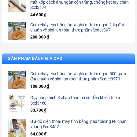
mút xốp cách âm, ngăn côn trùng, chống kẹt tay chân
Scd3174
44.600
₫
Cơm cháy chà bông ăn là ghiền thơm ngon 1 kg đạt
chuẩn vệ sinh an toàn thực phẩm Scdcc3971
200.000
₫
SẢN PHẨM ĐÁNH GIÁ CAO
Cơm cháy chà bông ăn là ghiền thơm ngon 500 gam
đạt chuẩn vệ sinh an toàn thực phẩm Scdcc3970
100.000
₫
Gậy chụp hình 3 chân tháo rời có điều khiển từ xa
Scd3460
83.700
₫
Giá đỡ điện thoại máy tính bảng ipad folding F8 chân
vuông Scd3452
64.800
₫