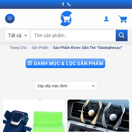
Bỏ
qua
nội
dung
Tìm
kiếm:
Trang Chủ
/
Sản Phẩm
/
Sản Phẩm Được Gắn Thẻ “giadoghesau”
DANH MỤC & LỌC SẢN PHẨM