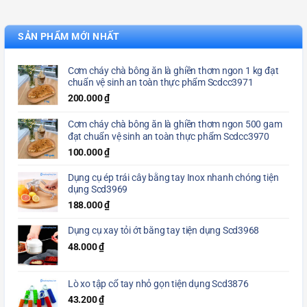
SẢN PHẨM MỚI NHẤT
Cơm cháy chà bông ăn là ghiền thơm ngon 1 kg đạt
chuẩn vệ sinh an toàn thực phẩm Scdcc3971
200.000
₫
Cơm cháy chà bông ăn là ghiền thơm ngon 500 gam
đạt chuẩn vệ sinh an toàn thực phẩm Scdcc3970
100.000
₫
Dụng cụ ép trái cây bằng tay Inox nhanh chóng tiện
dụng Scd3969
188.000
₫
Dụng cụ xay tỏi ớt bằng tay tiện dụng Scd3968
48.000
₫
Lò xo tập cổ tay nhỏ gọn tiện dụng Scd3876
43.200
₫