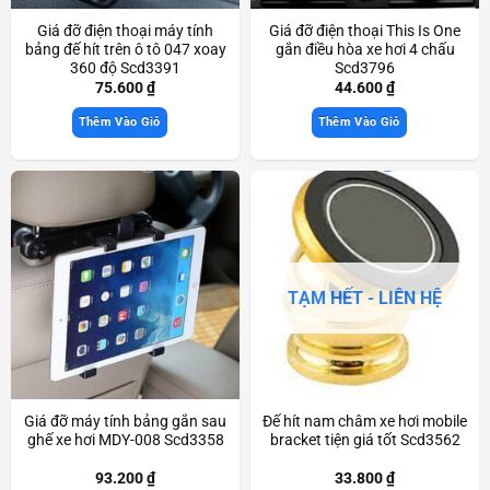
Giá đỡ điện thoại máy tính
Giá đỡ điện thoại This Is One
bảng đế hít trên ô tô 047 xoay
gắn điều hòa xe hơi 4 chấu
360 độ Scd3391
Scd3796
75.600
₫
44.600
₫
Thêm Vào Giỏ
Thêm Vào Giỏ
TẠM HẾT - LIÊN HỆ
Giá đỡ máy tính bảng gắn sau
Đế hít nam châm xe hơi mobile
ghế xe hơi MDY-008 Scd3358
bracket tiện giá tốt Scd3562
93.200
₫
33.800
₫