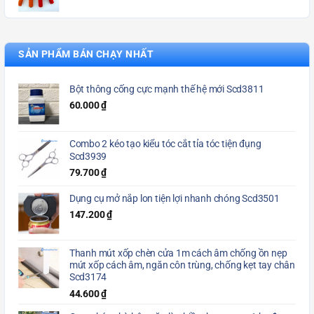
SẢN PHẨM BÁN CHẠY NHẤT
Bột thông cống cực mạnh thế hệ mới Scd3811
60.000
₫
Combo 2 kéo tạo kiểu tóc cắt tỉa tóc tiện đụng
Scd3939
79.700
₫
Dụng cụ mở nắp lon tiện lợi nhanh chóng Scd3501
147.200
₫
Thanh mút xốp chèn cửa 1m cách âm chống ồn nẹp
mút xốp cách âm, ngăn côn trùng, chống kẹt tay chân
Scd3174
44.600
₫