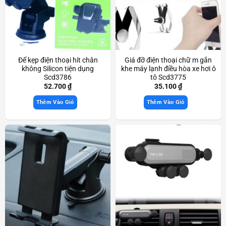
Đế kẹp điện thoại hít chân
Giá đỡ điện thoại chữ m gắn
không Silicon tiện dụng
khe máy lạnh điều hòa xe hơi ô
Scd3786
tô Scd3775
52.700
₫
35.100
₫
Thêm Vào Giỏ
Thêm Vào Giỏ