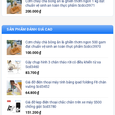
Cơm cháy chà bông ăn là ghiền thơm ngon 1 kg đạt
chuẩn vệ sinh an toàn thực phẩm Scdcc3971
200.000
₫
SẢN PHẨM ĐÁNH GIÁ CAO
Cơm cháy chà bông ăn là ghiền thơm ngon 500 gam
đạt chuẩn vệ sinh an toàn thực phẩm Scdcc3970
100.000
₫
Gậy chụp hình 3 chân tháo rời có điều khiển từ xa
Scd3460
83.700
₫
Giá đỡ điện thoại máy tính bảng ipad folding F8 chân
vuông Scd3452
64.800
₫
Giá đỡ kẹp điện thoại chắc chắn trên xe máy S500
chống giật Scd3780
151.200
₫