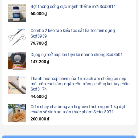
Bột thông cống cực mạnh thế hệ mới Scd3811
60.000
₫
Combo 2 kéo tạo kiểu tóc cắt tỉa tóc tiện đụng
Scd3939
79.700
₫
Dụng cụ mở nắp lon tiện lợi nhanh chóng Scd3501
147.200
₫
Thanh mút xốp chèn cửa 1m cách âm chống ồn nẹp
mút xốp cách âm, ngăn côn trùng, chống kẹt tay chân
Scd3174
44.600
₫
Cơm cháy chà bông ăn là ghiền thơm ngon 1 kg đạt
chuẩn vệ sinh an toàn thực phẩm Scdcc3971
200.000
₫