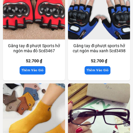
Găng tay đi phượt Sports hở
Găng tay đi phượt sports hở
ngón màu đỏ Scd3467
cụt ngón màu xanh Scd3498
52.700
₫
52.700
₫
Thêm Vào Giỏ
Thêm Vào Giỏ