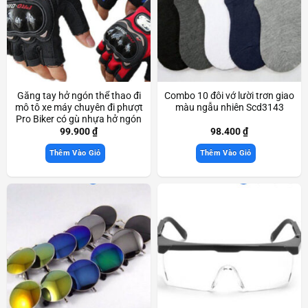
Găng tay hở ngón thể thao đi
Combo 10 đôi vớ lười trơn giao
mô tô xe máy chuyên đi phượt
màu ngẫu nhiên Scd3143
Pro Biker có gù nhựa hở ngón
Scd3525
99.900
₫
98.400
₫
Thêm Vào Giỏ
Thêm Vào Giỏ