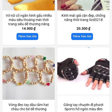
Vớ nữ cổ ngắn hình gấu nhiều
Kính mát giả cận đẹp, chống
màu siêu thoáng mát thời
nắng thời trang Scd3218
trang siêu dễ thương năng
động Scd3765
14.900
₫
20.300
₫
Thêm Vào Giỏ
Thêm Vào Giỏ
Vòng đeo tay dâu tằm hạt
Găng tay chuyên đi phượt
châu cho bé dễ thương
Sports hở ngón màu đen