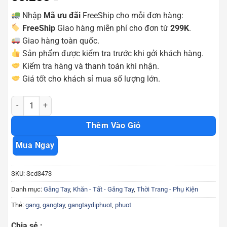
Nhập
Mã ưu đãi
FreeShip cho mỗi đơn hàng:
FreeShip
Giao hàng miễn phí cho đơn từ
299K
.
Giao hàng toàn quốc.
Sản phẩm được kiểm tra trước khi gởi khách hàng.
Kiểm tra hàng và thanh toán khi nhận.
Giá tốt cho khách sỉ mua số lượng lớn.
Găng tay MW cụt ngón đi phượt an toàn chất lượng Scd3473 số lượ
Thêm Vào Giỏ
Mua Ngay
SKU:
Scd3473
Danh mục:
Găng Tay
,
Khăn - Tất - Găng Tay
,
Thời Trang - Phụ Kiện
Thẻ:
gang
,
gangtay
,
gangtaydiphuot
,
phuot
Chia sẻ :