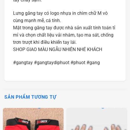
Lưng găng tay có logo nhựa in chìm chữ M vô
cùng mạnh mẽ, cá tính.
Mặt trong găng tay được nhà sản xuất tính toán tỉ
mỉ và chọn chất liệu vải nhám, tạo ma sát, chống
trơn trượt khi điều khiển tay lái.
SHOP GIAO MÀU NGẪU NHIÊN NHÉ KHÁCH
#gangtay #gangtaydiphuot #phuot #gang
SẢN PHẨM TƯƠNG TỰ