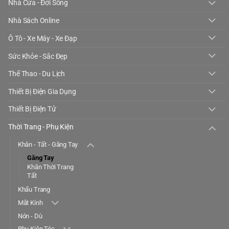
Nhà Cửa - Đời Sống
Nhà Sách Online
Ô Tô - Xe Máy - Xe Đạp
Sức Khỏe - Sắc Đẹp
Thể Thao - Du Lịch
Thiết Bị Điện Gia Dụng
Thiết Bị Điện Tử
Thời Trang - Phụ Kiện
Khăn - Tất - Găng Tay
Găng Tay
Khăn Thời Trang
Tất
Khẩu Trang
Mắt Kính
Nón - Dù
Phụ Kiện Tóc