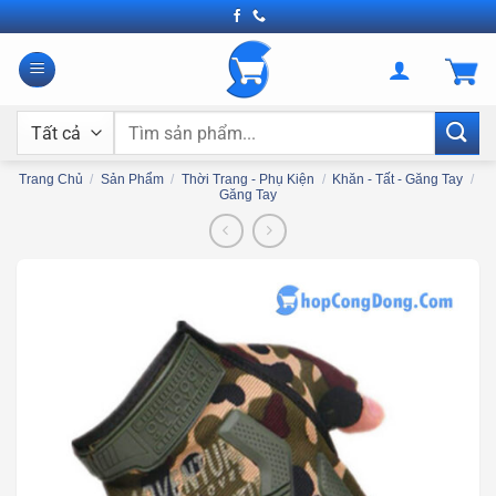
Bỏ
qua
nội
dung
Tìm
kiếm:
Trang Chủ
/
Sản Phẩm
/
Thời Trang - Phụ Kiện
/
Khăn - Tất - Găng Tay
/
Găng Tay