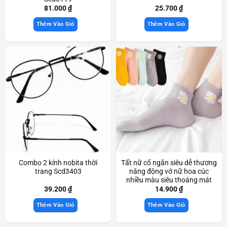
81.000
₫
25.700
₫
Thêm Vào Giỏ
Thêm Vào Giỏ
Combo 2 kính nobita thời
Tất nữ cổ ngắn siêu dễ thương
trang Scd3403
năng động vớ nữ hoa cúc
nhiều màu siêu thoáng mát
thời trang Scd3093
39.200
₫
14.900
₫
Thêm Vào Giỏ
Thêm Vào Giỏ