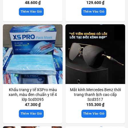
48.600
₫
129.600
₫
Thêm Vào Giỏ
Thêm Vào Giỏ
Khẩu trang y tế XSPro màu
Mắt kính Mercedes Benz thời
xanh, màu đen chuẩn y tế 4
trang thanh lịch cao cấp
lớp Scd3095
Scd3517
47.300
₫
155.300
₫
Thêm Vào Giỏ
Thêm Vào Giỏ