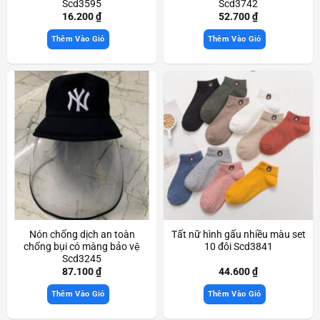
Scd3595
Scd3742
16.200
₫
52.700
₫
Thêm Vào Giỏ
Thêm Vào Giỏ
Nón chống dịch an toàn
Tất nữ hình gấu nhiều màu set
chống bụi có màng bảo vệ
10 đôi Scd3841
Scd3245
87.100
₫
44.600
₫
Thêm Vào Giỏ
Thêm Vào Giỏ