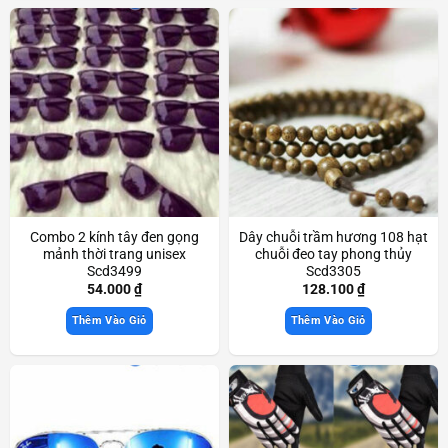
Combo 2 kính tây đen gọng
Dây chuỗi trầm hương 108 hạt
mảnh thời trang unisex
chuỗi đeo tay phong thủy
Scd3499
Scd3305
54.000
₫
128.100
₫
Thêm Vào Giỏ
Thêm Vào Giỏ