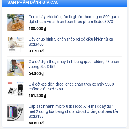
SẢN PHẨM ĐÁNH GIÁ CAO
Cơm cháy chà bông ăn là ghiền thơm ngon 500 gam
đạt chuẩn vệ sinh an toàn thực phẩm Scdcc3970
100.000
₫
Gậy chụp hình 3 chân tháo rời có điều khiển từ xa
Scd3460
83.700
₫
Giá đỡ điện thoại máy tính bảng ipad folding F8 chân
vuông Scd3452
64.800
₫
Giá đỡ kẹp điện thoại chắc chắn trên xe máy S500
chống giật Scd3780
151.200
₫
Cáp sạc nhanh micro usb Hoco X14 max dây dù 1
met 2 dòng lửa băng cho android chống đứt siêu bền
Scd3198
44.600
₫