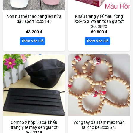
Nón nữ thể thao bằng len nửa
Khẩu trang y tế màu hồng
đầu sport Scd3145
XSPro 3 lớp an toàn giá tốt
Scd3820
43.200
₫
60.800
₫
Thêm Vào Giỏ
Thêm Vào Giỏ
Combo 2 hộp 50 cái khẩu
Vòng tay dâu tằm mèo thần
trang y tế mày đen giá tốt
tài cho bé Scd3678
Scd3119