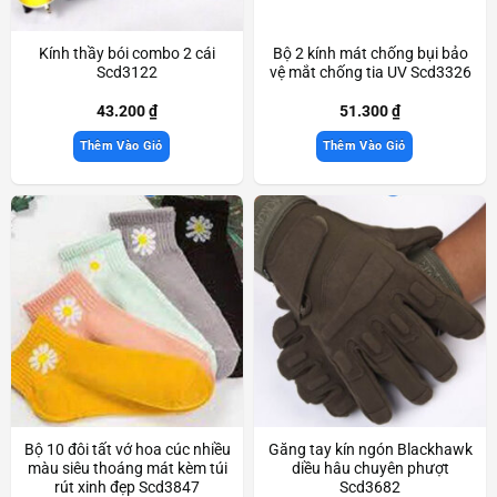
Kính thầy bói combo 2 cái
Bộ 2 kính mát chống bụi bảo
Scd3122
vệ mắt chống tia UV Scd3326
43.200
₫
51.300
₫
Thêm Vào Giỏ
Thêm Vào Giỏ
Bộ 10 đôi tất vớ hoa cúc nhiều
Găng tay kín ngón Blackhawk
màu siêu thoáng mát kèm túi
diều hâu chuyên phượt
rút xinh đẹp Scd3847
Scd3682