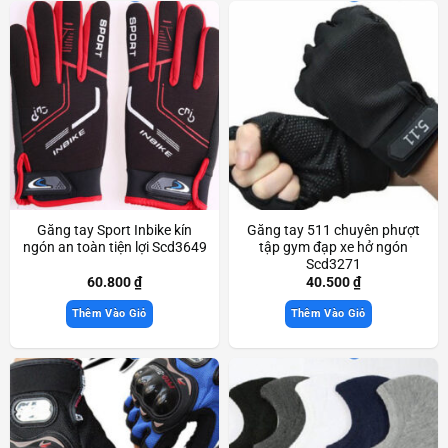
Găng tay Sport Inbike kín
Găng tay 511 chuyên phượt
ngón an toàn tiện lợi Scd3649
tập gym đạp xe hở ngón
Scd3271
60.800
₫
40.500
₫
Thêm Vào Giỏ
Thêm Vào Giỏ