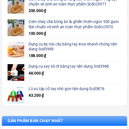
chuẩn vệ sinh an toàn thực phẩm Scdcc3971
200.000
₫
Cơm cháy chà bông ăn là ghiền thơm ngon 500 gam
đạt chuẩn vệ sinh an toàn thực phẩm Scdcc3970
100.000
₫
Dụng cụ ép trái cây bằng tay Inox nhanh chóng tiện
dụng Scd3969
188.000
₫
Dụng cụ xay tỏi ớt bằng tay tiện dụng Scd3968
48.000
₫
Lò xo tập cổ tay nhỏ gọn tiện dụng Scd3876
43.200
₫
SẢN PHẨM BÁN CHẠY NHẤT