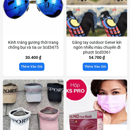
Kính tráng gương thời trang
Găng tay outdoor Gener kín
chống bụi và tia uv Scd3475
ngón nhiều màu chuyên đi
phượt Scd3361
30.400
₫
54.700
₫
Thêm Vào Giỏ
Thêm Vào Giỏ