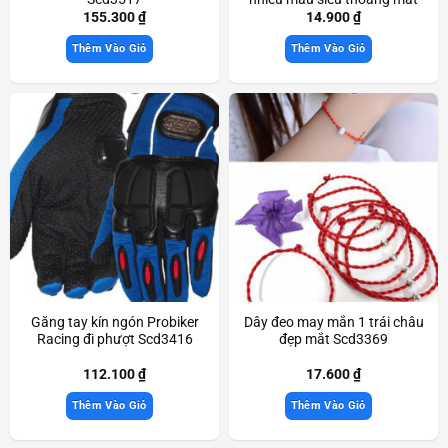
thời trang Scd3093
155.300
₫
14.900
₫
Thêm Vào Giỏ
Thêm Vào Giỏ
Găng tay kín ngón Probiker
Dây đeo may mắn 1 trái châu
Racing đi phượt Scd3416
đẹp mắt Scd3369
112.100
₫
17.600
₫
Thêm Vào Giỏ
Thêm Vào Giỏ