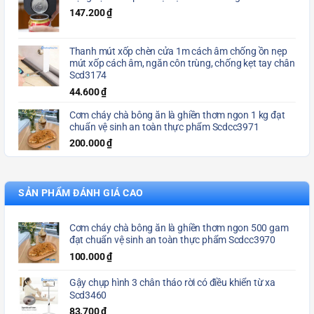
147.200
₫
Thanh mút xốp chèn cửa 1m cách âm chống ồn nẹp
mút xốp cách âm, ngăn côn trùng, chống kẹt tay chân
Scd3174
44.600
₫
Cơm cháy chà bông ăn là ghiền thơm ngon 1 kg đạt
chuẩn vệ sinh an toàn thực phẩm Scdcc3971
200.000
₫
SẢN PHẨM ĐÁNH GIÁ CAO
Cơm cháy chà bông ăn là ghiền thơm ngon 500 gam
đạt chuẩn vệ sinh an toàn thực phẩm Scdcc3970
100.000
₫
Gậy chụp hình 3 chân tháo rời có điều khiển từ xa
Scd3460
83.700
₫