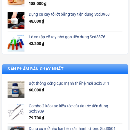
188.000
₫
Dụng cụ xay tỏi ớt bằng tay tiện dụng Scd3968
48.000
₫
Lò xo tập cổ tay nhỏ gọn tiện dụng Scd3876
43.200
₫
SẢN PHẨM BÁN CHẠY NHẤT
Bột thông cống cực mạnh thế hệ mới Scd3811
60.000
₫
Combo 2 kéo tạo kiểu tóc cắt tỉa tóc tiện đụng
Scd3939
79.700
₫
Dụng cụ mở nắp lon tiện lợi nhanh chóng Scd3501