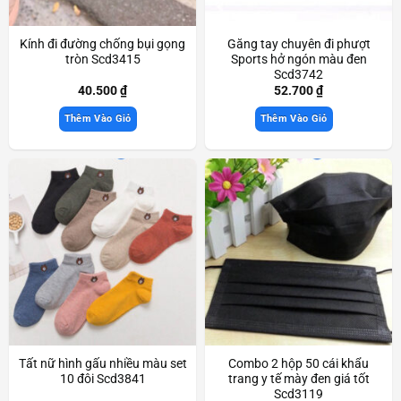
Kính đi đường chống bụi gọng
Găng tay chuyên đi phượt
tròn Scd3415
Sports hở ngón màu đen
Scd3742
40.500
₫
52.700
₫
Thêm Vào Giỏ
Thêm Vào Giỏ
Tất nữ hình gấu nhiều màu set
Combo 2 hộp 50 cái khẩu
10 đôi Scd3841
trang y tế mày đen giá tốt
Scd3119