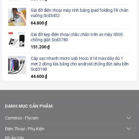
Giá đỡ điện thoại máy tính bảng ipad folding F8 chân
vuông Scd3452
64.800
₫
Giá đỡ kẹp điện thoại chắc chắn trên xe máy S500
chống giật Scd3780
151.200
₫
Cáp sạc nhanh micro usb Hoco X14 max dây dù 1
met 2 dòng lửa băng cho android chống đứt siêu bền
Scd3198
44.600
₫
DANH MỤC SẢN PHẨM
Cameras - Flycam
Điện Thoại - Phụ Kiện
Đồ Ăn Vặt