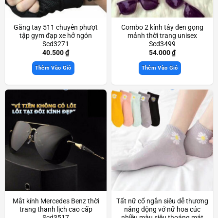
Găng tay 511 chuyên phượt
Combo 2 kính tây đen gọng
tập gym đạp xe hở ngón
mảnh thời trang unisex
Scd3271
Scd3499
40.500
₫
54.000
₫
Thêm Vào Giỏ
Thêm Vào Giỏ
Mắt kính Mercedes Benz thời
Tất nữ cổ ngắn siêu dễ thương
trang thanh lịch cao cấp
năng động vớ nữ hoa cúc
Scd3517
nhiều màu siêu thoáng mát