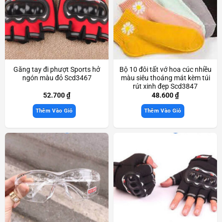
Găng tay đi phượt Sports hở
Bộ 10 đôi tất vớ hoa cúc nhiều
ngón màu đỏ Scd3467
màu siêu thoáng mát kèm túi
rút xinh đẹp Scd3847
52.700
₫
48.600
₫
Thêm Vào Giỏ
Thêm Vào Giỏ