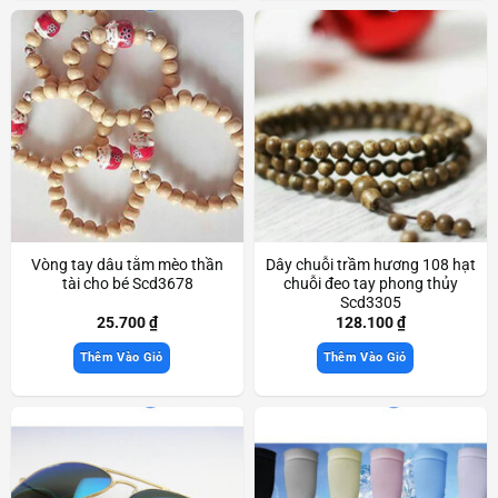
Vòng tay dâu tằm mèo thần
Dây chuỗi trầm hương 108 hạt
tài cho bé Scd3678
chuỗi đeo tay phong thủy
Scd3305
25.700
₫
128.100
₫
Thêm Vào Giỏ
Thêm Vào Giỏ