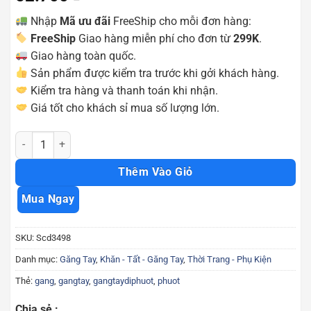
Nhập
Mã ưu đãi
FreeShip cho mỗi đơn hàng:
FreeShip
Giao hàng miễn phí cho đơn từ
299K
.
Giao hàng toàn quốc.
Sản phẩm được kiểm tra trước khi gởi khách hàng.
Kiểm tra hàng và thanh toán khi nhận.
Giá tốt cho khách sỉ mua số lượng lớn.
Găng tay đi phượt sports hở cụt ngón màu xanh Scd3498 số lượng
Thêm Vào Giỏ
Mua Ngay
SKU:
Scd3498
Danh mục:
Găng Tay
,
Khăn - Tất - Găng Tay
,
Thời Trang - Phụ Kiện
Thẻ:
gang
,
gangtay
,
gangtaydiphuot
,
phuot
Chia sẻ :