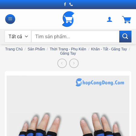
Bỏ
qua
nội
dung
Tìm
kiếm:
Trang Chủ
/
Sản Phẩm
/
Thời Trang - Phụ Kiện
/
Khăn - Tất - Găng Tay
/
Găng Tay