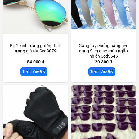
Bộ 2 kính tráng gương thời
Găng tay chống nắng tiện
trang giá tốt Scd3079
dụng Slim giao màu ngẫu
nhiên Scd3646
54.000
₫
20.300
₫
Thêm Vào Giỏ
Thêm Vào Giỏ