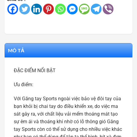
MÔ TẢ
ĐẶC ĐIỂM NỔI BẬT
Ưu điểm:
Với Găng tay Sports ngoài việc bảo vệ đôi tay của
bạn khỏi bị chai tay do điều khiển xe, do việc ma
sát gây ra, với chất liệu vải mểm thoáng mát tạo
sự êm ái và thoáng khí nhờ có lỗ thông gió Găng
tay Sports còn có thể sử dụng cho nhiều việc khác
như bạn có thể dùng để tập tạ thể hình, hít xà đơn,