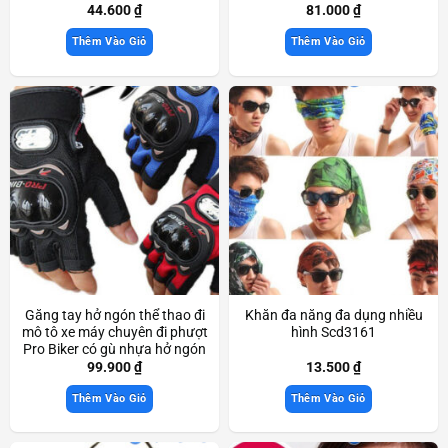
44.600
₫
81.000
₫
Thêm Vào Giỏ
Thêm Vào Giỏ
Găng tay hở ngón thể thao đi
Khăn đa năng đa dụng nhiều
mô tô xe máy chuyên đi phượt
hình Scd3161
Pro Biker có gù nhựa hở ngón
Scd3525
99.900
₫
13.500
₫
Thêm Vào Giỏ
Thêm Vào Giỏ