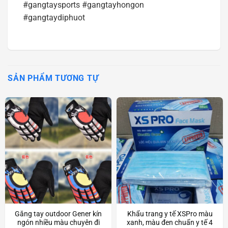
#gangtaysports #gangtayhongon
#gangtaydiphuot
SẢN PHẨM TƯƠNG TỰ
Găng tay outdoor Gener kín
Khẩu trang y tế XSPro màu
ngón nhiều màu chuyên đi
xanh, màu đen chuẩn y tế 4