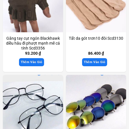
Găng tay cụt ngón Blackhawk
Tất da gót trơn10 đôi Scd3130
diều hâu đi phượt mạnh mẽ cá
tính Scd3356
93.200
₫
86.400
₫
Thêm Vào Giỏ
Thêm Vào Giỏ