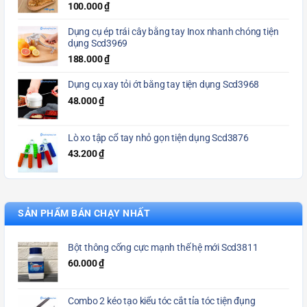
100.000
₫
Dụng cụ ép trái cây bằng tay Inox nhanh chóng tiện
dụng Scd3969
188.000
₫
Dụng cụ xay tỏi ớt bằng tay tiện dụng Scd3968
48.000
₫
Lò xo tập cổ tay nhỏ gọn tiện dụng Scd3876
43.200
₫
SẢN PHẨM BÁN CHẠY NHẤT
Bột thông cống cực mạnh thế hệ mới Scd3811
60.000
₫
Combo 2 kéo tạo kiểu tóc cắt tỉa tóc tiện đụng