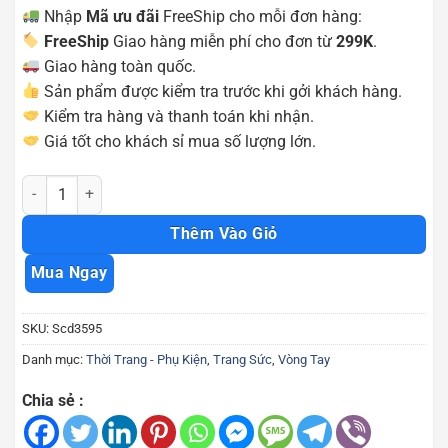
Nhập
Mã ưu đãi
FreeShip cho mỗi đơn hàng:
FreeShip
Giao hàng miễn phí cho đơn từ
299K
.
Giao hàng toàn quốc.
Sản phẩm được kiểm tra trước khi gởi khách hàng.
Kiểm tra hàng và thanh toán khi nhận.
Giá tốt cho khách sỉ mua số lượng lớn.
Vòng đeo tay dâu tằm hạt châu cho bé dễ thương Scd3595 số lượng
Thêm Vào Giỏ
Mua Ngay
SKU:
Scd3595
Danh mục:
Thời Trang - Phụ Kiện
,
Trang Sức
,
Vòng Tay
Chia sẻ :