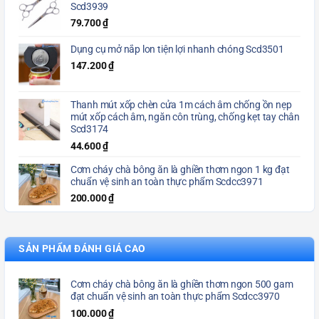
Scd3939
79.700
₫
Dụng cụ mở nắp lon tiện lợi nhanh chóng Scd3501
147.200
₫
Thanh mút xốp chèn cửa 1m cách âm chống ồn nẹp
mút xốp cách âm, ngăn côn trùng, chống kẹt tay chân
Scd3174
44.600
₫
Cơm cháy chà bông ăn là ghiền thơm ngon 1 kg đạt
chuẩn vệ sinh an toàn thực phẩm Scdcc3971
200.000
₫
SẢN PHẨM ĐÁNH GIÁ CAO
Cơm cháy chà bông ăn là ghiền thơm ngon 500 gam
đạt chuẩn vệ sinh an toàn thực phẩm Scdcc3970
100.000
₫