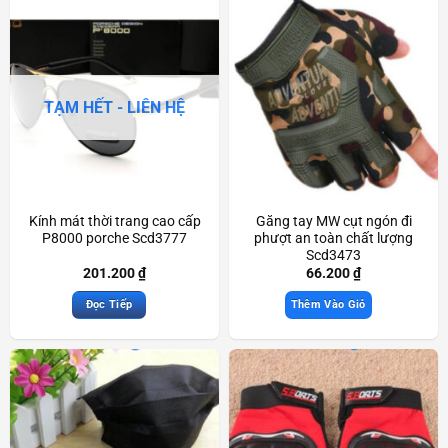
TẠM HẾT - LIÊN HỆ
Kính mát thời trang cao cấp
Găng tay MW cụt ngón đi
P8000 porche Scd3777
phượt an toàn chất lượng
Scd3473
201.200
₫
66.200
₫
Đọc Tiếp
Thêm Vào Giỏ