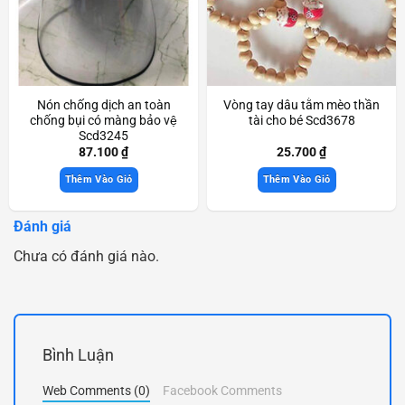
Nón chống dịch an toàn
Vòng tay dâu tằm mèo thần
chống bụi có màng bảo vệ
tài cho bé Scd3678
Scd3245
87.100
₫
25.700
₫
Thêm Vào Giỏ
Thêm Vào Giỏ
Đánh giá
Chưa có đánh giá nào.
Bình Luận
Web Comments (0)
Facebook Comments