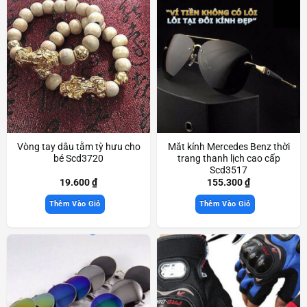
Vòng tay dâu tằm tỳ hưu cho
Mắt kính Mercedes Benz thời
bé Scd3720
trang thanh lịch cao cấp
Scd3517
19.600
₫
155.300
₫
Thêm Vào Giỏ
Thêm Vào Giỏ