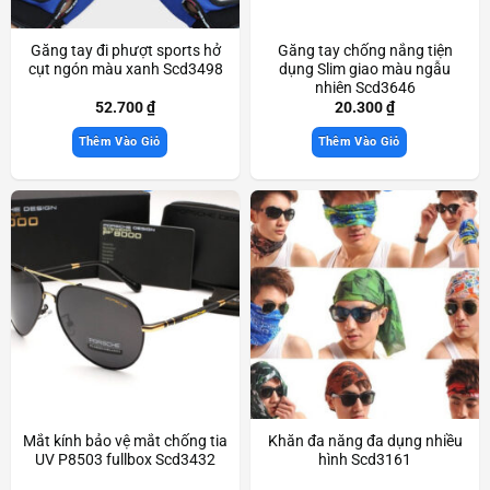
Găng tay đi phượt sports hở
Găng tay chống nắng tiện
cụt ngón màu xanh Scd3498
dụng Slim giao màu ngẫu
nhiên Scd3646
52.700
₫
20.300
₫
Thêm Vào Giỏ
Thêm Vào Giỏ
Mắt kính bảo vệ mắt chống tia
Khăn đa năng đa dụng nhiều
UV P8503 fullbox Scd3432
hình Scd3161