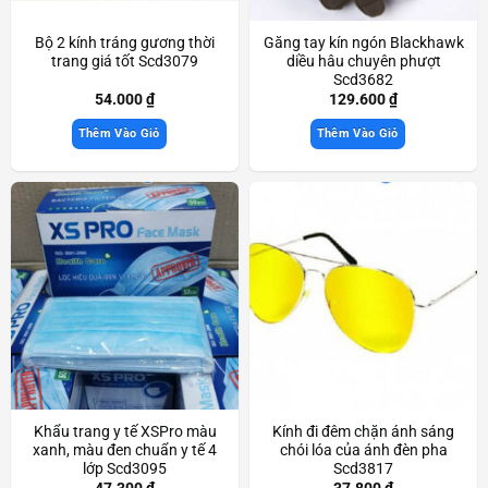
Bộ 2 kính tráng gương thời
Găng tay kín ngón Blackhawk
trang giá tốt Scd3079
diều hâu chuyên phượt
Scd3682
54.000
₫
129.600
₫
Thêm Vào Giỏ
Thêm Vào Giỏ
Khẩu trang y tế XSPro màu
Kính đi đêm chặn ánh sáng
xanh, màu đen chuẩn y tế 4
chói lóa của ánh đèn pha
lớp Scd3095
Scd3817
47.300
₫
37.800
₫