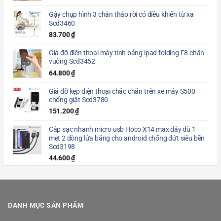
Gậy chụp hình 3 chân tháo rời có điều khiển từ xa
Scd3460
83.700
₫
Giá đỡ điện thoại máy tính bảng ipad folding F8 chân
vuông Scd3452
64.800
₫
Giá đỡ kẹp điện thoại chắc chắn trên xe máy S500
chống giật Scd3780
151.200
₫
Cáp sạc nhanh micro usb Hoco X14 max dây dù 1
met 2 dòng lửa băng cho android chống đứt siêu bền
Scd3198
44.600
₫
DANH MỤC SẢN PHẨM