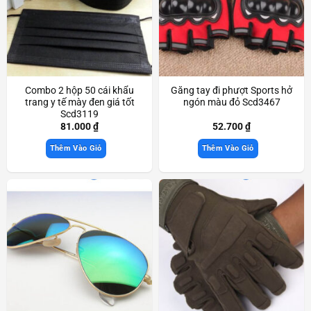
Combo 2 hộp 50 cái khẩu
Găng tay đi phượt Sports hở
trang y tế mày đen giá tốt
ngón màu đỏ Scd3467
Scd3119
81.000
₫
52.700
₫
Thêm Vào Giỏ
Thêm Vào Giỏ