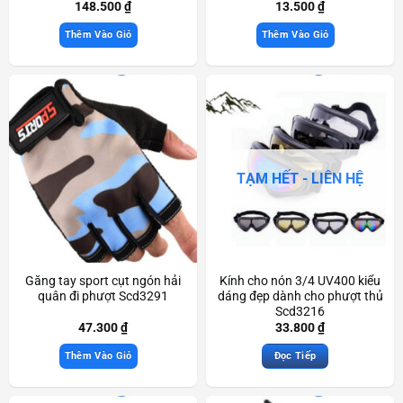
148.500
₫
13.500
₫
Thêm Vào Giỏ
Thêm Vào Giỏ
TẠM HẾT - LIÊN HỆ
Găng tay sport cụt ngón hải
Kính cho nón 3/4 UV400 kiểu
quân đi phượt Scd3291
dáng đẹp dành cho phượt thủ
Scd3216
47.300
₫
33.800
₫
Thêm Vào Giỏ
Đọc Tiếp