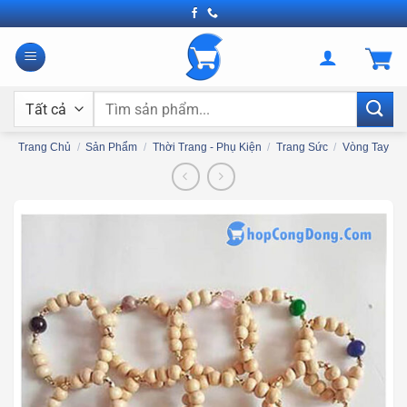
Bỏ
qua
nội
dung
Tìm
kiếm:
Trang Chủ
/
Sản Phẩm
/
Thời Trang - Phụ Kiện
/
Trang Sức
/
Vòng Tay