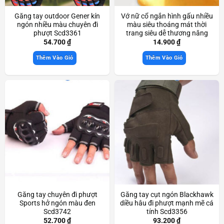
Găng tay outdoor Gener kín
Vớ nữ cổ ngắn hình gấu nhiều
ngón nhiều màu chuyên đi
màu siêu thoáng mát thời
phượt Scd3361
trang siêu dễ thương năng
động Scd3765
54.700
₫
14.900
₫
Thêm Vào Giỏ
Thêm Vào Giỏ
Găng tay chuyên đi phượt
Găng tay cụt ngón Blackhawk
Sports hở ngón màu đen
diều hâu đi phượt mạnh mẽ cá
Scd3742
tính Scd3356
52.700
₫
93.200
₫