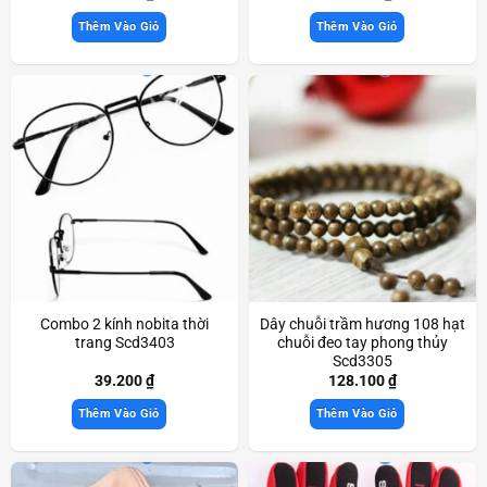
Thêm Vào Giỏ
Thêm Vào Giỏ
Combo 2 kính nobita thời
Dây chuỗi trầm hương 108 hạt
trang Scd3403
chuỗi đeo tay phong thủy
Scd3305
39.200
₫
128.100
₫
Thêm Vào Giỏ
Thêm Vào Giỏ