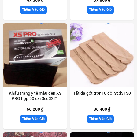
Thêm Vào Giỏ
Thêm Vào Giỏ
Khẩu trang y tế màu đen XS
Tất da gót trơn10 đôi Scd3130
PRO hộp 50 cái Scd3221
66.200
₫
86.400
₫
Thêm Vào Giỏ
Thêm Vào Giỏ