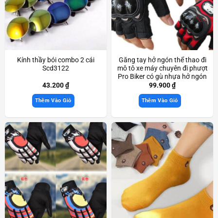
Kính thầy bói combo 2 cái
Găng tay hở ngón thể thao đi
Scd3122
mô tô xe máy chuyên đi phượt
Pro Biker có gù nhựa hở ngón
Scd3525
43.200
₫
99.900
₫
Thêm Vào Giỏ
Thêm Vào Giỏ